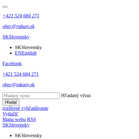
+421 524 684 271
obec@rakusy.sk
SK
Slovensky
SK
Slovensky
EN
English
Facebook
+421 524 684 271
obec@rakusy.sk
Hľadaný výraz
Hľadať
rozšírené vyhľadávanie
Vytlačiť
Mapa webu
RSS
SK
Slovensky
SK
Slovensky