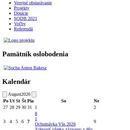
Verejné obstarávanie
Projekty
Dotácie
SODB 2021
Voľby
Referendá
Pamätník oslobodenia
Kalendár
August
2026
Po
Ut
St
Št
Pia
So
Ne
27
28
29
30
31
1
2
8
1
3
4
5
6
7
9
Ochutnávka Vín 2026
Zobraziť všetky záznamy z dňa