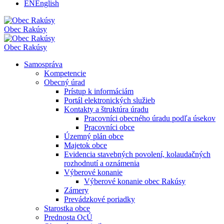
EN
English
Obec
Rakúsy
Obec
Rakúsy
Samospráva
Kompetencie
Obecný úrad
Prístup k informáciám
Portál elektronických služieb
Kontakty a štruktúra úradu
Pracovníci obecného úradu podľa úsekov
Pracovníci obce
Územný plán obce
Majetok obce
Evidencia stavebných povolení, kolaudačných
rozhodnutí a oznámenia
Výberové konanie
Výberové konanie obec Rakúsy
Zámery
Prevádzkové poriadky
Starostka obce
Prednosta OcÚ