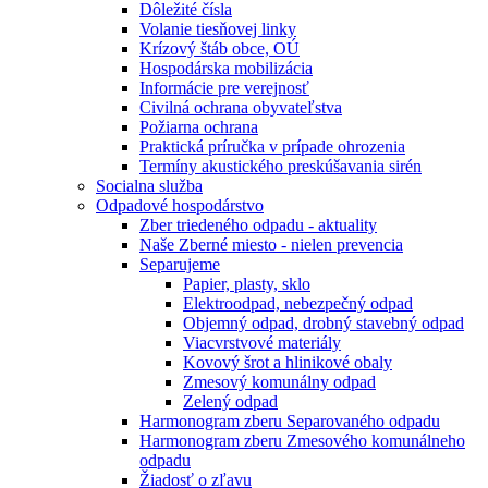
Dôležité čísla
Volanie tiesňovej linky
Krízový štáb obce, OÚ
Hospodárska mobilizácia
Informácie pre verejnosť
Civilná ochrana obyvateľstva
Požiarna ochrana
Praktická príručka v prípade ohrozenia
Termíny akustického preskúšavania sirén
Socialna služba
Odpadové hospodárstvo
Zber triedeného odpadu - aktuality
Naše Zberné miesto - nielen prevencia
Separujeme
Papier, plasty, sklo
Elektroodpad, nebezpečný odpad
Objemný odpad, drobný stavebný odpad
Viacvrstvové materiály
Kovový šrot a hlinikové obaly
Zmesový komunálny odpad
Zelený odpad
Harmonogram zberu Separovaného odpadu
Harmonogram zberu Zmesového komunálneho
odpadu
Žiadosť o zľavu