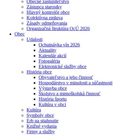
Obecné zastupiteľstvo
Zástupca starostky
Hlavný kontrolór obce
Kolektívna zmluva
Zásady odmeňovania
Organizačná štruktúra OcÚ 2026
Obec
Udalosti
Ochutnávka vín 2026
Aktuality
Kalendár akcií
Fotogaléria
Elektronické služby obce
História obce
Obyvateľstvo a jeho činnosť
Hospodárstvo v minulosti a súčastnosti
Výstavba obce
Školstvo a mimoškolská činnosť
História športu
Kultúra v obci
Kultúra
Symboly obce
Erb na stiahnutie
Knižné vydania
Firmy a služby