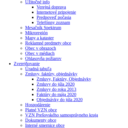
Užitočné info
Verejná doprava
Internetové pripojenie
Predpoveď počasia
Telefónny zoznam
Mesačník Spektrum
Mikroregión
Mapy a kataster
Reklamné predmety obce
Obec v obrazoch
Obec v médiach
Ohlasovňa požiarov
Zverejňovanie
Úradná tabuľa
Zmluvy, faktúry, objednávky
Zmluvy, Faktúry, Objednávky
Zmluvy do júla 2020
Zmluvy do roku 2013
Faktúry do mája 2020
Objednávky do júla 2020
Hospodárenie
Platné VZN obce
VZN Prešovského samosprávneho kraja
Dokumenty obce
Interné smernice obce