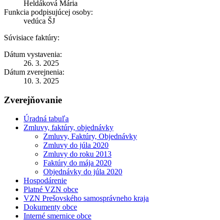
Heldáková Mária
Funkcia podpisujúcej osoby:
vedúca ŠJ
Súvisiace faktúry:
Dátum vystavenia:
26. 3. 2025
Dátum zverejnenia:
10. 3. 2025
Zverejňovanie
Úradná tabuľa
Zmluvy, faktúry, objednávky
Zmluvy, Faktúry, Objednávky
Zmluvy do júla 2020
Zmluvy do roku 2013
Faktúry do mája 2020
Objednávky do júla 2020
Hospodárenie
Platné VZN obce
VZN Prešovského samosprávneho kraja
Dokumenty obce
Interné smernice obce