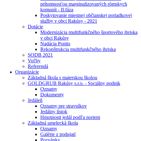
prítomnosťou marginalizovaných rómskych
komunít - II.fáza
Poskytovanie miestnej občianskej poriadkovej
služby v obci Rakúsy - 2021
Dotácie
Modernizácia multifunkčného športového ihriska
v obci Rakúsy
Nadácia Pontis
Rekonštrukcia multifunkčného ihriska
SODB 2021
Voľby
Referendá
Organizácie
Základná škola s materskou školou
GOLDGRUB Rakúsy s.r.o. - Sociálny podnik
Oznamy
Dokumenty
Jedáleň
Oznamy pre stravníkov
Jedálny lístok
Hmotnosti jedál podľa noriem
Základná umelecká škola
Oznamy
Galérie z podujatí
Pozvánky