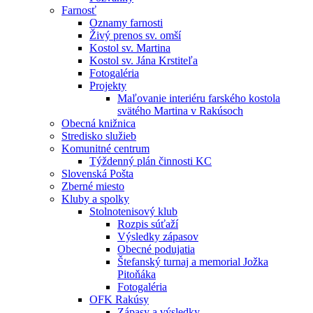
Farnosť
Oznamy farnosti
Živý prenos sv. omší
Kostol sv. Martina
Kostol sv. Jána Krstiteľa
Fotogaléria
Projekty
Maľovanie interiéru farského kostola
svätého Martina v Rakúsoch
Obecná knižnica
Stredisko služieb
Komunitné centrum
Týždenný plán činnosti KC
Slovenská Pošta
Zberné miesto
Kluby a spolky
Stolnotenisový klub
Rozpis súťaží
Výsledky zápasov
Obecné podujatia
Štefanský turnaj a memorial Jožka
Pitoňáka
Fotogaléria
OFK Rakúsy
Zápasy a výsledky