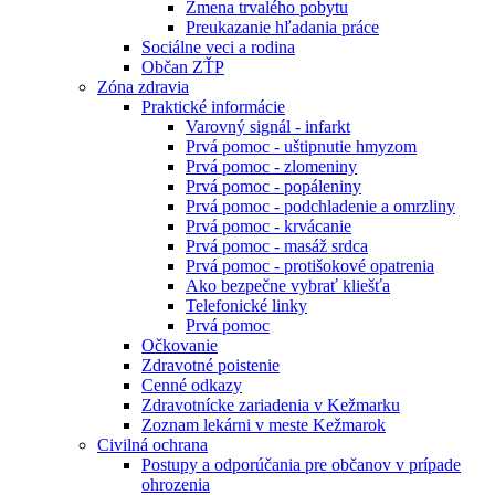
Zmena trvalého pobytu
Preukazanie hľadania práce
Sociálne veci a rodina
Občan ZŤP
Zóna zdravia
Praktické informácie
Varovný signál - infarkt
Prvá pomoc - uštipnutie hmyzom
Prvá pomoc - zlomeniny
Prvá pomoc - popáleniny
Prvá pomoc - podchladenie a omrzliny
Prvá pomoc - krvácanie
Prvá pomoc - masáž srdca
Prvá pomoc - protišokové opatrenia
Ako bezpečne vybrať kliešťa
Telefonické linky
Prvá pomoc
Očkovanie
Zdravotné poistenie
Cenné odkazy
Zdravotnícke zariadenia v Kežmarku
Zoznam lekárni v meste Kežmarok
Civilná ochrana
Postupy a odporúčania pre občanov v prípade
ohrozenia