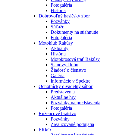
Fotogaléria
História
Dobrovoľný hasičský zbor
Pozvánky
Súťaže
Dokumenty na stiahnutie
Fotogaléria
Motoklub Rakúsy
Aktuality
História
Motokrosová trať Rakúsy
Stanovy klubu
Žiadosť o členstvo
Galéria
Informácie v Spektre
Ochotnícky divadelný súbor
Predstavenia
Aktuálne hry
Pozvánky na predstavenia
Fotogaléria
Ružencové bratstvo
Pozvánky
Zrealizované podujatia
ERkO