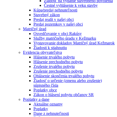
Žiadosť na vydanie stavebného povolenia
Čestné vyhlásenie k veku stavby
Kúpa⁄predaj nehnuteľnosti
Stavebný zákon
Predaj realít v našej obci
Predaj pozemkov v našej obci
Matričný úrad
Osvedčovanie v obci Rakúsy
Služby matričného úradu v Kežmarku
Vystavovanie dokladov Matričný úrad Kežmarok
Žiadosti k stiahnutiu
Evidencia obyvateľstva
Hlásenie trvalého pobytu
Hlásenie prechodného pobytu
Zrušenie trvalého pobytu
Zrušenie prechodného pobytu
Ohlásenie skončenia trvalého pobytu
Žiadosť o určenie (zmenu alebo zrušenie)
súpisného čísla
Poplatky obce
Zákon o hlásení pobytu občanov SR
Poplatky a dane
Aktuálne oznamy
Poplatky
Dane z nehnuteľnosti