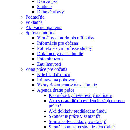
Daň za psa
Sankcie
Daňové úľavy
Podateľňa
Pokladňa
Aktivačné opatrenia
Správa cintorína
Virtuálny cintorín obce Rakúsy
Informácie pre občana
Pohrebné a cintorínske služby
Dokumenty na stiahnutie
Foto obrazom
Zaujímavosti
Zóna práce pre občana
Kde hľadať prácu
Príprava na pohovor
Vzory dokumentov na stiahnutie
Agenda úradu práce
Kto môže byť evidovaný na úrade
Ako sa zaradiť do evidencie záujemcov o
prácu?
Aké doklady predkladam úradu
Skončenie práce v zahraničí
Som absolvent školy, čo ďalej?
Skončil som zamestnanie - čo ďalej?