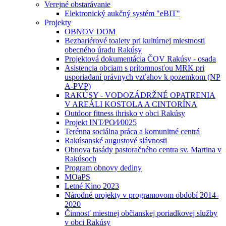
Verejné obstarávanie
Elektronický aukčný systém "eBIT"
Projekty
OBNOV DOM
Bezbariérové toalety pri kultúrnej miestnosti
obecného úradu Rakúsy
Projektová dokumentácia ČOV Rakúsy - osada
Asistencia obciam s prítomnosťou MRK pri
usporiadaní právnych vzťahov k pozemkom (NP
A-PVP)
RAKÚSY - VODOZÁDRŽNÉ OPATRENIA
V AREÁLI KOSTOLA A CINTORÍNA
Outdoor fitness ihrisko v obci Rakúsy
Projekt INT⁄PO⁄I⁄0025
Terénna sociálna práca a komunitné centrá
Rakúsanské augustové slávnosti
Obnova fasády pastoračného centra sv. Martina v
Rakúsoch
Program obnovy dediny
MOaPS
Letné Kino 2023
Národné projekty v programovom období 2014-
2020
Činnosť miestnej občianskej poriadkovej služby
v obci Rakúsy