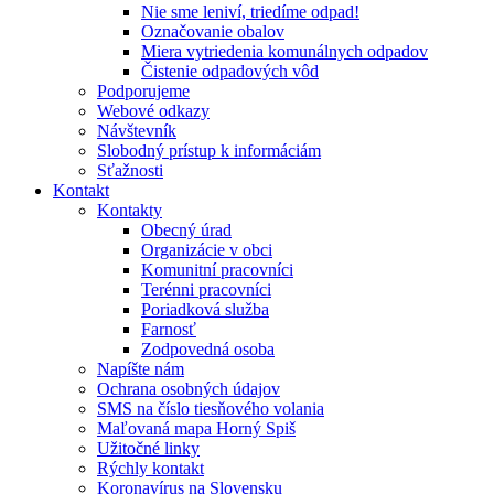
Nie sme leniví, triedíme odpad!
Označovanie obalov
Miera vytriedenia komunálnych odpadov
Čistenie odpadových vôd
Podporujeme
Webové odkazy
Návštevník
Slobodný prístup k informáciám
Sťažnosti
Kontakt
Kontakty
Obecný úrad
Organizácie v obci
Komunitní pracovníci
Terénni pracovníci
Poriadková služba
Farnosť
Zodpovedná osoba
Napíšte nám
Ochrana osobných údajov
SMS na číslo tiesňového volania
Maľovaná mapa Horný Spiš
Užitočné linky
Rýchly kontakt
Koronavírus na Slovensku