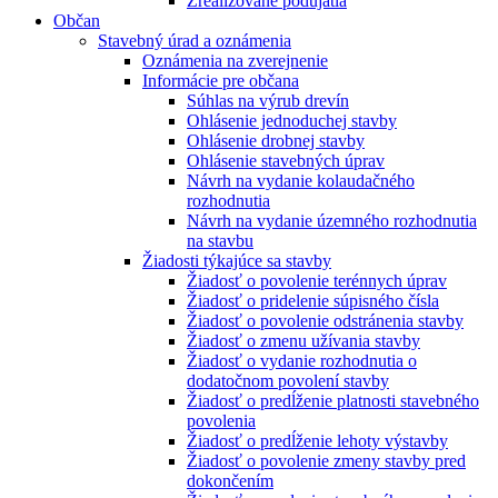
Zrealizované podujatia
Občan
Stavebný úrad a oznámenia
Oznámenia na zverejnenie
Informácie pre občana
Súhlas na výrub drevín
Ohlásenie jednoduchej stavby
Ohlásenie drobnej stavby
Ohlásenie stavebných úprav
Návrh na vydanie kolaudačného
rozhodnutia
Návrh na vydanie územného rozhodnutia
na stavbu
Žiadosti týkajúce sa stavby
Žiadosť o povolenie terénnych úprav
Žiadosť o pridelenie súpisného čísla
Žiadosť o povolenie odstránenia stavby
Žiadosť o zmenu užívania stavby
Žiadosť o vydanie rozhodnutia o
dodatočnom povolení stavby
Žiadosť o predĺženie platnosti stavebného
povolenia
Žiadosť o predĺženie lehoty výstavby
Žiadosť o povolenie zmeny stavby pred
dokončením