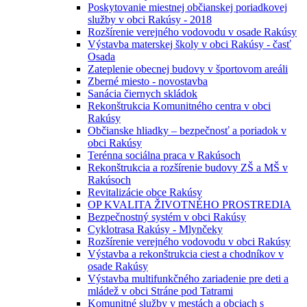
Poskytovanie miestnej občianskej poriadkovej
služby v obci Rakúsy - 2018
Rozšírenie verejného vodovodu v osade Rakúsy
Výstavba materskej školy v obci Rakúsy - časť
Osada
Zateplenie obecnej budovy v športovom areáli
Zberné miesto - novostavba
Sanácia čiernych skládok
Rekonštrukcia Komunitného centra v obci
Rakúsy
Občianske hliadky – bezpečnosť a poriadok v
obci Rakúsy
Terénna sociálna praca v Rakúsoch
Rekonštrukcia a rozšírenie budovy ZŠ a MŠ v
Rakúsoch
Revitalizácie obce Rakúsy
OP KVALITA ŽIVOTNÉHO PROSTREDIA
Bezpečnostný systém v obci Rakúsy
Cyklotrasa Rakúsy - Mlynčeky
Rozšírenie verejného vodovodu v obci Rakúsy
Výstavba a rekonštrukcia ciest a chodníkov v
osade Rakúsy
Výstavba multifunkčného zariadenie pre deti a
mládež v obci Stráne pod Tatrami
Komunitné služby v mestách a obciach s