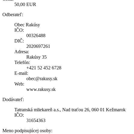
50,00 EUR
Odberateľ:
Obec Rakúsy
IČO:
00326488
DIČ:
2020697261
Adresa:
Rakúsy 35
Telefón:
+421 52 452 6728
E-mail:
obec@rakusy.sk
Web:
www.rakusy.sk
Dodávateľ:
Tatranská mliekareň a.s., Nad traťou 26, 060 01 Kežmarok
IČO:
31654363
Meno podpisujúcej osoby: