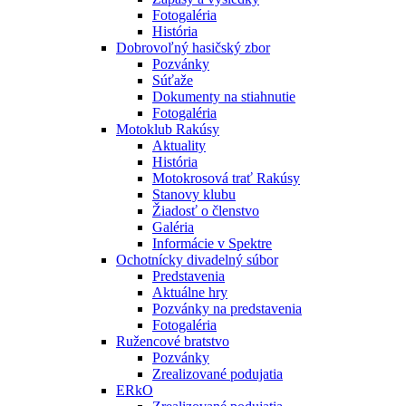
Fotogaléria
História
Dobrovoľný hasičský zbor
Pozvánky
Súťaže
Dokumenty na stiahnutie
Fotogaléria
Motoklub Rakúsy
Aktuality
História
Motokrosová trať Rakúsy
Stanovy klubu
Žiadosť o členstvo
Galéria
Informácie v Spektre
Ochotnícky divadelný súbor
Predstavenia
Aktuálne hry
Pozvánky na predstavenia
Fotogaléria
Ružencové bratstvo
Pozvánky
Zrealizované podujatia
ERkO