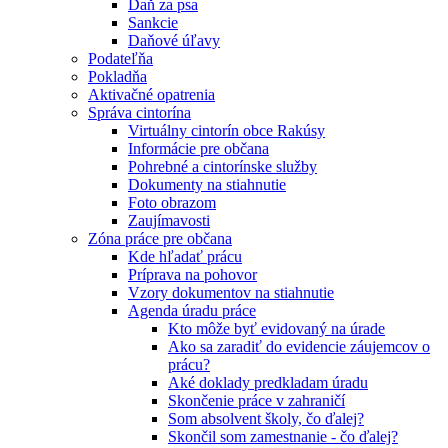
Daň za psa
Sankcie
Daňové úľavy
Podateľňa
Pokladňa
Aktivačné opatrenia
Správa cintorína
Virtuálny cintorín obce Rakúsy
Informácie pre občana
Pohrebné a cintorínske služby
Dokumenty na stiahnutie
Foto obrazom
Zaujímavosti
Zóna práce pre občana
Kde hľadať prácu
Príprava na pohovor
Vzory dokumentov na stiahnutie
Agenda úradu práce
Kto môže byť evidovaný na úrade
Ako sa zaradiť do evidencie záujemcov o
prácu?
Aké doklady predkladam úradu
Skončenie práce v zahraničí
Som absolvent školy, čo ďalej?
Skončil som zamestnanie - čo ďalej?