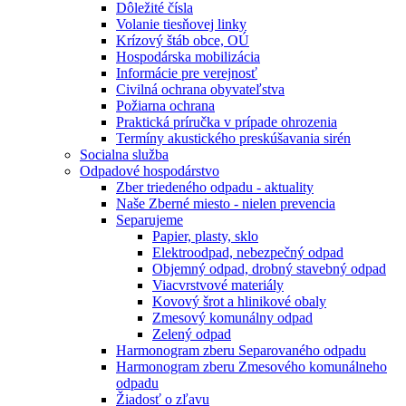
Dôležité čísla
Volanie tiesňovej linky
Krízový štáb obce, OÚ
Hospodárska mobilizácia
Informácie pre verejnosť
Civilná ochrana obyvateľstva
Požiarna ochrana
Praktická príručka v prípade ohrozenia
Termíny akustického preskúšavania sirén
Socialna služba
Odpadové hospodárstvo
Zber triedeného odpadu - aktuality
Naše Zberné miesto - nielen prevencia
Separujeme
Papier, plasty, sklo
Elektroodpad, nebezpečný odpad
Objemný odpad, drobný stavebný odpad
Viacvrstvové materiály
Kovový šrot a hlinikové obaly
Zmesový komunálny odpad
Zelený odpad
Harmonogram zberu Separovaného odpadu
Harmonogram zberu Zmesového komunálneho
odpadu
Žiadosť o zľavu