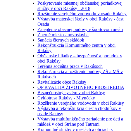
Poskytovanie miestnej občianskej poriadkovej
služby v obci Rakúsy - 2018
Rozšírenie verejného vodovodu v osade Rakúsy
Výstavba materskej školy v obci Rakúsy - časť
Osada
Zateplenie obecnej budovy v športovom areáli
Zberné miesto - novostavba
Sanácia čiernych skládok
Rekonštrukcia Komunitného centra v obci
Rakúsy
Občianske hliadky – bezpečnosť a poriadok v
obci Rakúsy
Terénna sociálna praca v Rakúsoch
Rekonštrukcia a rozšírenie budovy ZŠ a MŠ v
Rakúsoch
Revitalizácie obce Rakúsy
OP KVALITA ŽIVOTNÉHO PROSTREDIA
Bezpečnostný systém v obci Rakúsy
Cyklotrasa Rakúsy - Mlynčeky
Rozšírenie verejného vodovodu v obci Rakúsy
Výstavba a rekonštrukcia ciest a chodníkov v
osade Rakúsy
Výstavba multifunkčného zariadenie pre deti a
mládež v obci Stráne pod Tatrami
Komunitné služby v mestách a obciach s