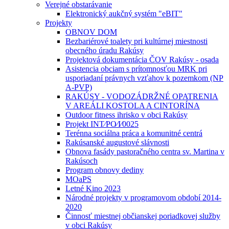
Verejné obstarávanie
Elektronický aukčný systém "eBIT"
Projekty
OBNOV DOM
Bezbariérové toalety pri kultúrnej miestnosti
obecného úradu Rakúsy
Projektová dokumentácia ČOV Rakúsy - osada
Asistencia obciam s prítomnosťou MRK pri
usporiadaní právnych vzťahov k pozemkom (NP
A-PVP)
RAKÚSY - VODOZÁDRŽNÉ OPATRENIA
V AREÁLI KOSTOLA A CINTORÍNA
Outdoor fitness ihrisko v obci Rakúsy
Projekt INT⁄PO⁄I⁄0025
Terénna sociálna práca a komunitné centrá
Rakúsanské augustové slávnosti
Obnova fasády pastoračného centra sv. Martina v
Rakúsoch
Program obnovy dediny
MOaPS
Letné Kino 2023
Národné projekty v programovom období 2014-
2020
Činnosť miestnej občianskej poriadkovej služby
v obci Rakúsy