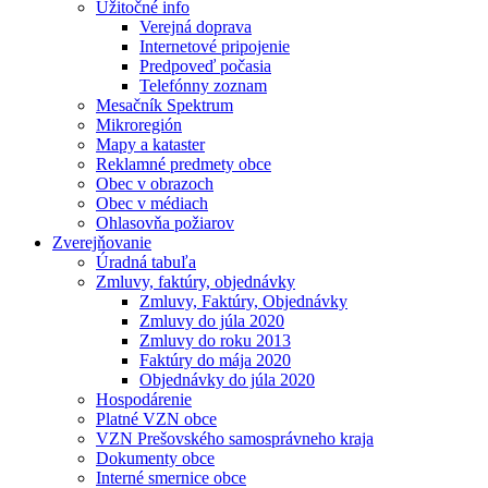
Užitočné info
Verejná doprava
Internetové pripojenie
Predpoveď počasia
Telefónny zoznam
Mesačník Spektrum
Mikroregión
Mapy a kataster
Reklamné predmety obce
Obec v obrazoch
Obec v médiach
Ohlasovňa požiarov
Zverejňovanie
Úradná tabuľa
Zmluvy, faktúry, objednávky
Zmluvy, Faktúry, Objednávky
Zmluvy do júla 2020
Zmluvy do roku 2013
Faktúry do mája 2020
Objednávky do júla 2020
Hospodárenie
Platné VZN obce
VZN Prešovského samosprávneho kraja
Dokumenty obce
Interné smernice obce