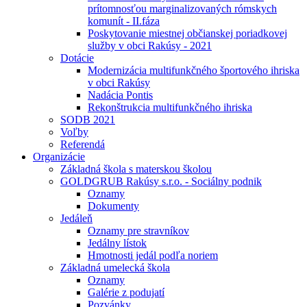
prítomnosťou marginalizovaných rómskych
komunít - II.fáza
Poskytovanie miestnej občianskej poriadkovej
služby v obci Rakúsy - 2021
Dotácie
Modernizácia multifunkčného športového ihriska
v obci Rakúsy
Nadácia Pontis
Rekonštrukcia multifunkčného ihriska
SODB 2021
Voľby
Referendá
Organizácie
Základná škola s materskou školou
GOLDGRUB Rakúsy s.r.o. - Sociálny podnik
Oznamy
Dokumenty
Jedáleň
Oznamy pre stravníkov
Jedálny lístok
Hmotnosti jedál podľa noriem
Základná umelecká škola
Oznamy
Galérie z podujatí
Pozvánky