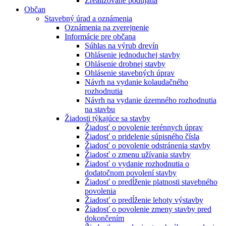
Zrealizované podujatia
Občan
Stavebný úrad a oznámenia
Oznámenia na zverejnenie
Informácie pre občana
Súhlas na výrub drevín
Ohlásenie jednoduchej stavby
Ohlásenie drobnej stavby
Ohlásenie stavebných úprav
Návrh na vydanie kolaudačného
rozhodnutia
Návrh na vydanie územného rozhodnutia
na stavbu
Žiadosti týkajúce sa stavby
Žiadosť o povolenie terénnych úprav
Žiadosť o pridelenie súpisného čísla
Žiadosť o povolenie odstránenia stavby
Žiadosť o zmenu užívania stavby
Žiadosť o vydanie rozhodnutia o
dodatočnom povolení stavby
Žiadosť o predĺženie platnosti stavebného
povolenia
Žiadosť o predĺženie lehoty výstavby
Žiadosť o povolenie zmeny stavby pred
dokončením