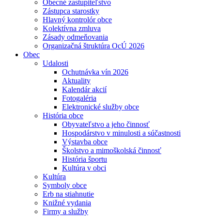
Obecné zastupiteľstvo
Zástupca starostky
Hlavný kontrolór obce
Kolektívna zmluva
Zásady odmeňovania
Organizačná štruktúra OcÚ 2026
Obec
Udalosti
Ochutnávka vín 2026
Aktuality
Kalendár akcií
Fotogaléria
Elektronické služby obce
História obce
Obyvateľstvo a jeho činnosť
Hospodárstvo v minulosti a súčastnosti
Výstavba obce
Školstvo a mimoškolská činnosť
História športu
Kultúra v obci
Kultúra
Symboly obce
Erb na stiahnutie
Knižné vydania
Firmy a služby