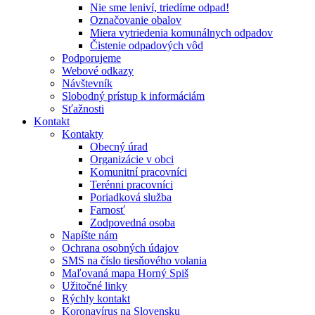
Nie sme leniví, triedíme odpad!
Označovanie obalov
Miera vytriedenia komunálnych odpadov
Čistenie odpadových vôd
Podporujeme
Webové odkazy
Návštevník
Slobodný prístup k informáciám
Sťažnosti
Kontakt
Kontakty
Obecný úrad
Organizácie v obci
Komunitní pracovníci
Terénni pracovníci
Poriadková služba
Farnosť
Zodpovedná osoba
Napíšte nám
Ochrana osobných údajov
SMS na číslo tiesňového volania
Maľovaná mapa Horný Spiš
Užitočné linky
Rýchly kontakt
Koronavírus na Slovensku