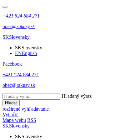
+421 524 684 271
obec@rakusy.sk
SK
Slovensky
SK
Slovensky
EN
English
Facebook
+421 524 684 271
obec@rakusy.sk
Hľadaný výraz
Hľadať
rozšírené vyhľadávanie
Vytlačiť
Mapa webu
RSS
SK
Slovensky
SK
Slovensky