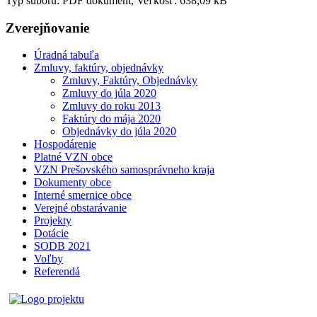
Typ súboru: PDF dokument, Veľkosť: 638,09 kB
Zverejňovanie
Úradná tabuľa
Zmluvy, faktúry, objednávky
Zmluvy, Faktúry, Objednávky
Zmluvy do júla 2020
Zmluvy do roku 2013
Faktúry do mája 2020
Objednávky do júla 2020
Hospodárenie
Platné VZN obce
VZN Prešovského samosprávneho kraja
Dokumenty obce
Interné smernice obce
Verejné obstarávanie
Projekty
Dotácie
SODB 2021
Voľby
Referendá