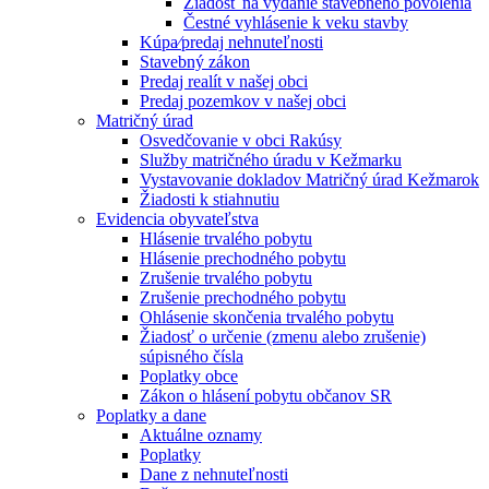
Žiadosť na vydanie stavebného povolenia
Čestné vyhlásenie k veku stavby
Kúpa⁄predaj nehnuteľnosti
Stavebný zákon
Predaj realít v našej obci
Predaj pozemkov v našej obci
Matričný úrad
Osvedčovanie v obci Rakúsy
Služby matričného úradu v Kežmarku
Vystavovanie dokladov Matričný úrad Kežmarok
Žiadosti k stiahnutiu
Evidencia obyvateľstva
Hlásenie trvalého pobytu
Hlásenie prechodného pobytu
Zrušenie trvalého pobytu
Zrušenie prechodného pobytu
Ohlásenie skončenia trvalého pobytu
Žiadosť o určenie (zmenu alebo zrušenie)
súpisného čísla
Poplatky obce
Zákon o hlásení pobytu občanov SR
Poplatky a dane
Aktuálne oznamy
Poplatky
Dane z nehnuteľnosti