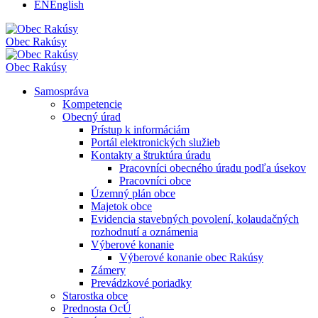
EN
English
Obec
Rakúsy
Obec
Rakúsy
Samospráva
Kompetencie
Obecný úrad
Prístup k informáciám
Portál elektronických služieb
Kontakty a štruktúra úradu
Pracovníci obecného úradu podľa úsekov
Pracovníci obce
Územný plán obce
Majetok obce
Evidencia stavebných povolení, kolaudačných
rozhodnutí a oznámenia
Výberové konanie
Výberové konanie obec Rakúsy
Zámery
Prevádzkové poriadky
Starostka obce
Prednosta OcÚ