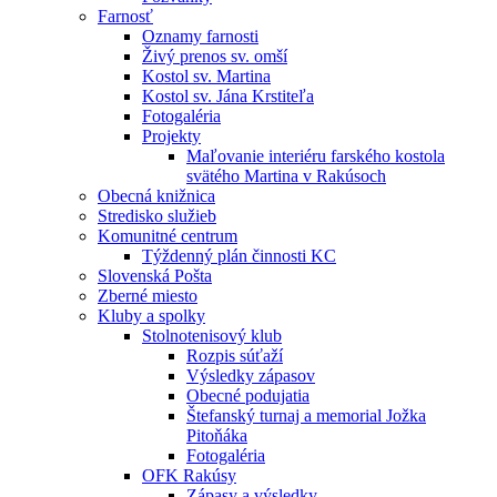
Farnosť
Oznamy farnosti
Živý prenos sv. omší
Kostol sv. Martina
Kostol sv. Jána Krstiteľa
Fotogaléria
Projekty
Maľovanie interiéru farského kostola
svätého Martina v Rakúsoch
Obecná knižnica
Stredisko služieb
Komunitné centrum
Týždenný plán činnosti KC
Slovenská Pošta
Zberné miesto
Kluby a spolky
Stolnotenisový klub
Rozpis súťaží
Výsledky zápasov
Obecné podujatia
Štefanský turnaj a memorial Jožka
Pitoňáka
Fotogaléria
OFK Rakúsy
Zápasy a výsledky