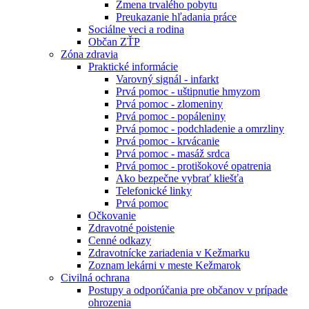
Zmena trvalého pobytu
Preukazanie hľadania práce
Sociálne veci a rodina
Občan ZŤP
Zóna zdravia
Praktické informácie
Varovný signál - infarkt
Prvá pomoc - uštipnutie hmyzom
Prvá pomoc - zlomeniny
Prvá pomoc - popáleniny
Prvá pomoc - podchladenie a omrzliny
Prvá pomoc - krvácanie
Prvá pomoc - masáž srdca
Prvá pomoc - protišokové opatrenia
Ako bezpečne vybrať kliešťa
Telefonické linky
Prvá pomoc
Očkovanie
Zdravotné poistenie
Cenné odkazy
Zdravotnícke zariadenia v Kežmarku
Zoznam lekárni v meste Kežmarok
Civilná ochrana
Postupy a odporúčania pre občanov v prípade
ohrozenia