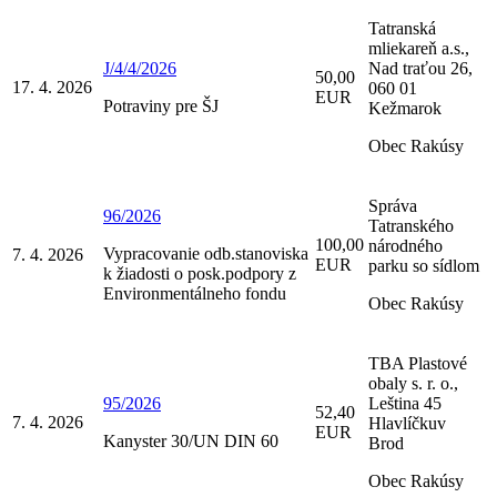
Tatranská
mliekareň a.s.,
J/4/4/2026
Nad traťou 26,
50,00
17. 4. 2026
060 01
EUR
Potraviny pre ŠJ
Kežmarok
Obec Rakúsy
Správa
96/2026
Tatranského
100,00
národného
Vypracovanie odb.stanoviska
7. 4. 2026
EUR
parku so sídlom
k žiadosti o posk.podpory z
Environmentálneho fondu
Obec Rakúsy
TBA Plastové
obaly s. r. o.,
95/2026
Leština 45
52,40
7. 4. 2026
Hlavlíčkuv
EUR
Kanyster 30/UN DIN 60
Brod
Obec Rakúsy