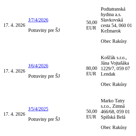
Podtatranská
hydina a.s.
J/7/4/2026
Slavkovská
50,00
17. 4. 2026
cesta 54, 060 01
EUR
Potraviny pre ŠJ
Kežmarok
Obec Rakúsy
Koščák s.r.o.,
Jána Vojtašáka
J/6/4/2026
80,00
1229/7, 059 07
17. 4. 2026
EUR
Lendak
Potraviny pre ŠJ
Obec Rakúsy
Marko Tatry
s.r.o., Zimná
J/5/4/2025
50,00
466/68, 059 01
17. 4. 2026
EUR
Spišská Belá
Potraviny pre ŠJ
Obec Rakúsy