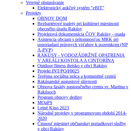
Verejné obstarávanie
Elektronický aukčný systém "eBIT"
Projekty
OBNOV DOM
Bezbariérové toalety pri kultúrnej miestnosti
obecného úradu Rakúsy
Projektová dokumentácia ČOV Rakúsy - osada
Asistencia obciam s prítomnosťou MRK pri
usporiadaní právnych vzťahov k pozemkom (NP
A-PVP)
RAKÚSY - VODOZÁDRŽNÉ OPATRENIA
V AREÁLI KOSTOLA A CINTORÍNA
Outdoor fitness ihrisko v obci Rakúsy
Projekt INT⁄PO⁄I⁄0025
Terénna sociálna práca a komunitné centrá
Rakúsanské augustové slávnosti
Obnova fasády pastoračného centra sv. Martina v
Rakúsoch
Program obnovy dediny
MOaPS
Letné Kino 2023
Národné projekty v programovom období 2014-
2020
Činnosť miestnej občianskej poriadkovej služby
v obci Rakúsy