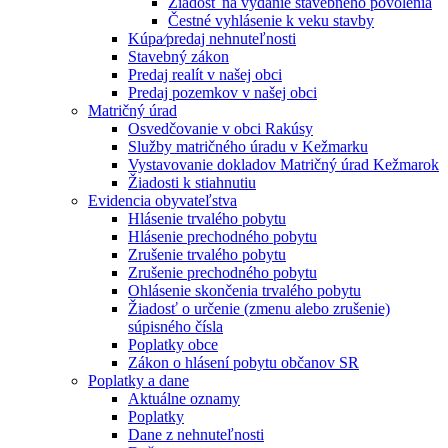
Žiadosť na vydanie stavebného povolenia
Čestné vyhlásenie k veku stavby
Kúpa⁄predaj nehnuteľnosti
Stavebný zákon
Predaj realít v našej obci
Predaj pozemkov v našej obci
Matričný úrad
Osvedčovanie v obci Rakúsy
Služby matričného úradu v Kežmarku
Vystavovanie dokladov Matričný úrad Kežmarok
Žiadosti k stiahnutiu
Evidencia obyvateľstva
Hlásenie trvalého pobytu
Hlásenie prechodného pobytu
Zrušenie trvalého pobytu
Zrušenie prechodného pobytu
Ohlásenie skončenia trvalého pobytu
Žiadosť o určenie (zmenu alebo zrušenie)
súpisného čísla
Poplatky obce
Zákon o hlásení pobytu občanov SR
Poplatky a dane
Aktuálne oznamy
Poplatky
Dane z nehnuteľnosti