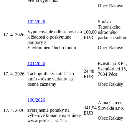
Pekná vyhliadka
Obec Rakúsy
102/2026
Správa
Tatranského
Vypracovanie odb.stanoviska
100,00
národného
17. 4. 2026
k žiadosti o poskytnutie
EUR
parku so sídlom
podpory z
Environmentálneho fondu
Obec Rakúsy
101/2026
Ezüsthajó KFT,
Szentlörinci 15,
24,48
Tachografický kotúč 125
17. 4. 2026
7634 Pécs
EUR
km/h - rôzne varianty na
denné záznamy
Obec Rakúsy
100/2026
Alma Career
341,94
Slovakia s.r.o.
zverejnenie ponuky na
17. 4. 2026
EUR
výberové konanie na stránke
Obec Rakúsy
www.profesia.sk 2ks