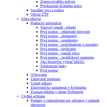
Zmena trvalého pobytu
Preukazanie hľadania práce
Sociálne veci a rodina
Občan ZŤP
Zóna zdravia
Praktické informácie
Varovný signál - infarkt
Prvá pomoc - uštipnutie hmyzom
Prvá pomoc - zlomeniny
Prvá pomoc - popáleniny
Prvá pomoc - podchladenie a omrzliny
Prvá pomoc - krvácanie
Prvá pomoc - masáž srdca
Prvá pomoc - protišokové opatrenia
Ako bezpečne vybrať kliešťa
Telefonické linky
Prvá pomoc
Očkovanie
Zdravotné poistenie
Cenné odkazy
Zdravotnícke zariadenia v Kežmarku
Zoznam lekárni v meste Kežmarok
Civilná ochrana
Postupy a odporúčania pre občanov v prípade
ohrozenia