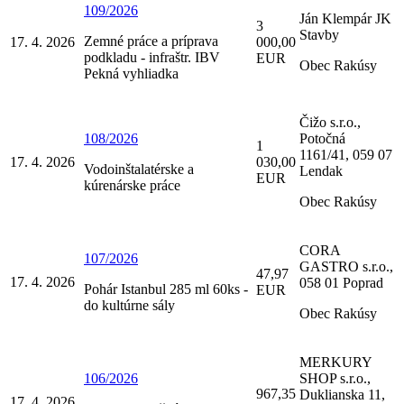
109/2026
Ján Klempár JK
3
Stavby
Zemné práce a príprava
17. 4. 2026
000,00
podkladu - infraštr. IBV
EUR
Obec Rakúsy
Pekná vyhliadka
Čižo s.r.o.,
108/2026
Potočná
1
1161/41, 059 07
17. 4. 2026
030,00
Vodoinštalatérske a
Lendak
EUR
kúrenárske práce
Obec Rakúsy
CORA
107/2026
GASTRO s.r.o.,
47,97
17. 4. 2026
058 01 Poprad
Pohár Istanbul 285 ml 60ks -
EUR
do kultúrne sály
Obec Rakúsy
MERKURY
106/2026
SHOP s.r.o.,
967,35
Duklianska 11,
17. 4. 2026