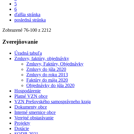
5
6
ďalšia stránka
posledná stránka
Zobrazené
76
-
100
z 2212
Zverejňovanie
Úradná tabuľa
Zmluvy, faktúry, objednávky
Zmluvy, Faktúry, Objednávky
Zmluvy do júla 2020
Zmluvy do roku 2013
Faktúry do mája 2020
Objednávky do júla 2020
Hospodárenie
Platné VZN obce
VZN Prešovského samosprávneho kraja
Dokumenty obce
Interné smernice obce
Verejné obstarávanie
Projekty
Dotácie
SODB 2021