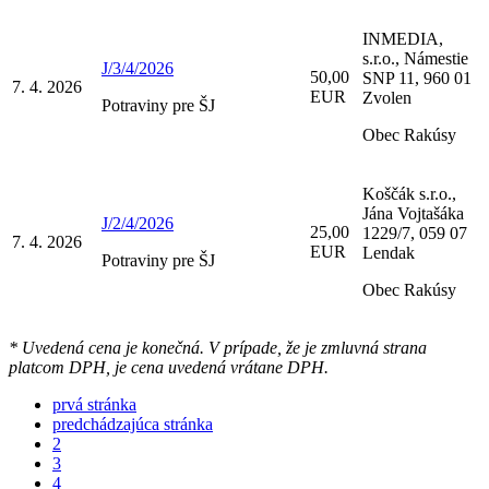
INMEDIA,
s.r.o., Námestie
J/3/4/2026
50,00
SNP 11, 960 01
7. 4. 2026
EUR
Zvolen
Potraviny pre ŠJ
Obec Rakúsy
Koščák s.r.o.,
Jána Vojtašáka
J/2/4/2026
25,00
1229/7, 059 07
7. 4. 2026
EUR
Lendak
Potraviny pre ŠJ
Obec Rakúsy
* Uvedená cena je konečná. V prípade, že je zmluvná strana
platcom DPH, je cena uvedená vrátane DPH.
prvá stránka
predchádzajúca stránka
2
3
4