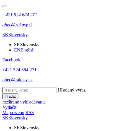
+421 524 684 271
obec@rakusy.sk
SK
Slovensky
SK
Slovensky
EN
English
Facebook
+421 524 684 271
obec@rakusy.sk
Hľadaný výraz
Hľadať
rozšírené vyhľadávanie
Vytlačiť
Mapa webu
RSS
SK
Slovensky
SK
Slovensky