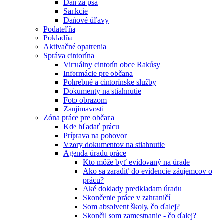
Daň za psa
Sankcie
Daňové úľavy
Podateľňa
Pokladňa
Aktivačné opatrenia
Správa cintorína
Virtuálny cintorín obce Rakúsy
Informácie pre občana
Pohrebné a cintorínske služby
Dokumenty na stiahnutie
Foto obrazom
Zaujímavosti
Zóna práce pre občana
Kde hľadať prácu
Príprava na pohovor
Vzory dokumentov na stiahnutie
Agenda úradu práce
Kto môže byť evidovaný na úrade
Ako sa zaradiť do evidencie záujemcov o
prácu?
Aké doklady predkladam úradu
Skončenie práce v zahraničí
Som absolvent školy, čo ďalej?
Skončil som zamestnanie - čo ďalej?