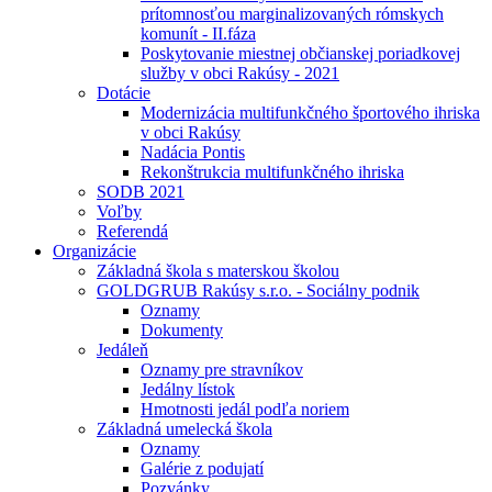
prítomnosťou marginalizovaných rómskych
komunít - II.fáza
Poskytovanie miestnej občianskej poriadkovej
služby v obci Rakúsy - 2021
Dotácie
Modernizácia multifunkčného športového ihriska
v obci Rakúsy
Nadácia Pontis
Rekonštrukcia multifunkčného ihriska
SODB 2021
Voľby
Referendá
Organizácie
Základná škola s materskou školou
GOLDGRUB Rakúsy s.r.o. - Sociálny podnik
Oznamy
Dokumenty
Jedáleň
Oznamy pre stravníkov
Jedálny lístok
Hmotnosti jedál podľa noriem
Základná umelecká škola
Oznamy
Galérie z podujatí
Pozvánky