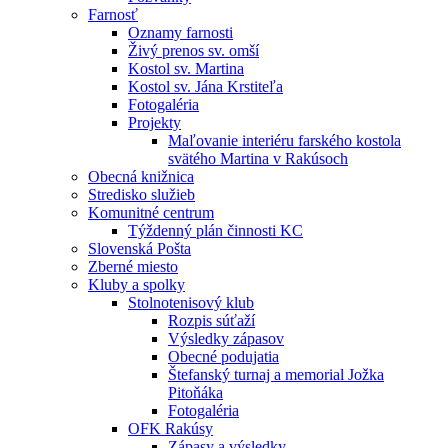
Farnosť
Oznamy farnosti
Živý prenos sv. omší
Kostol sv. Martina
Kostol sv. Jána Krstiteľa
Fotogaléria
Projekty
Maľovanie interiéru farského kostola
svätého Martina v Rakúsoch
Obecná knižnica
Stredisko služieb
Komunitné centrum
Týždenný plán činnosti KC
Slovenská Pošta
Zberné miesto
Kluby a spolky
Stolnotenisový klub
Rozpis súťaží
Výsledky zápasov
Obecné podujatia
Štefanský turnaj a memorial Jožka
Pitoňáka
Fotogaléria
OFK Rakúsy
Zápasy a výsledky