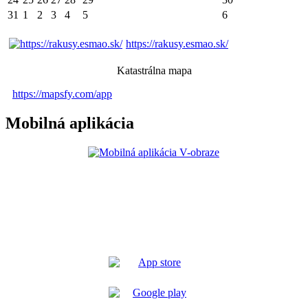
31
1
2
3
4
5
6
https://rakusy.esmao.sk/
Katastrálna mapa
https://mapsfy.com/app
Mobilná aplikácia