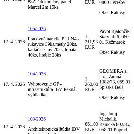
88AT dekoračný panel
EUR
08001 Prešov
Marcel 2m 15ks
Obec Rakúsy
105/2026
Pavol Bjalončík,
1
Starý trh 6, 060
Pracovné náradie PUPN4 -
17. 4. 2026
211,93
01 Kežmarok
rukavice 39ks,metly 20ks,
EUR
kartáč cestný 20ks, lopata
Obec Rakúsy
40ks, hrable 28ks
GEOMERA s.
104/2026
r. o., Zimná
1
1382/73, 059 01
Vyhotovenie GP -
17. 4. 2026
260,00
Spišská Belá
infraštruktúra IBV Pekná
EUR
vyhliadka
Obec Rakúsy
Ing. Juraj
103/2026
Michalík,
861,00
Banicka 802/35,
17. 4. 2026
Architektonická štúdia IBV
EUR
058 01 Poprad