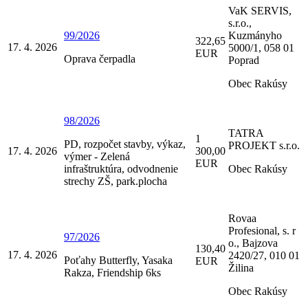
VaK SERVIS,
s.r.o.,
99/2026
Kuzmányho
322,65
17. 4. 2026
5000/1, 058 01
EUR
Oprava čerpadla
Poprad
Obec Rakúsy
98/2026
TATRA
1
PD, rozpočet stavby, výkaz,
PROJEKT s.r.o.
17. 4. 2026
300,00
výmer - Zelená
EUR
infraštruktúra, odvodnenie
Obec Rakúsy
strechy ZŠ, park.plocha
Rovaa
Profesional, s. r
97/2026
o., Bajzova
130,40
17. 4. 2026
2420/27, 010 01
Poťahy Butterfly, Yasaka
EUR
Žilina
Rakza, Friendship 6ks
Obec Rakúsy