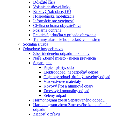
Dôležité čísla
Volanie tiesňovej linky
Krízový štáb obce, OÚ
Hospodárska mobilizácia
Informácie pre verejnosť
Civilná ochrana obyvateľstva
Požiarna ochrana
Praktická príručka v prípade ohrozenia
Termíny akustického preskúšavania sirén
Socialna služba
Odpadové hospodárstvo
Zber triedeného odpadu - aktuality
Naše Zberné miesto - nielen prevencia
Separujeme
Papier, plasty, sklo
Elektroodpad, nebezpečný odpad
Objemný odpad, drobný stavebný odpad
Viacvrstvové materiály
Kovový šrot a hlinikové obaly
Zmesový komunálny odpad
Zelený odpad
Harmonogram zberu Separovaného odpadu
Harmonogram zberu Zmesového komunálneho
odpadu
Žiadosť o zľavu