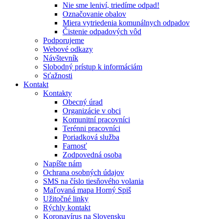
Nie sme leniví, triedíme odpad!
Označovanie obalov
Miera vytriedenia komunálnych odpadov
Čistenie odpadových vôd
Podporujeme
Webové odkazy
Návštevník
Slobodný prístup k informáciám
Sťažnosti
Kontakt
Kontakty
Obecný úrad
Organizácie v obci
Komunitní pracovníci
Terénni pracovníci
Poriadková služba
Farnosť
Zodpovedná osoba
Napíšte nám
Ochrana osobných údajov
SMS na číslo tiesňového volania
Maľovaná mapa Horný Spiš
Užitočné linky
Rýchly kontakt
Koronavírus na Slovensku