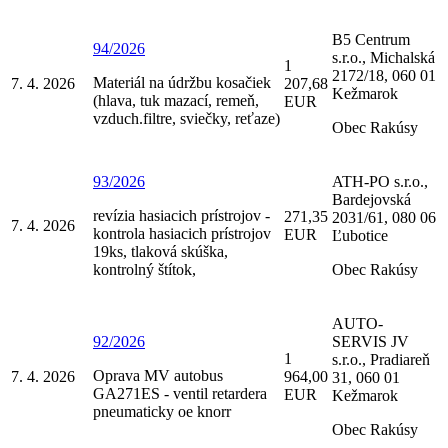
B5 Centrum
94/2026
s.r.o., Michalská
1
2172/18, 060 01
Materiál na údržbu kosačiek
7. 4. 2026
207,68
Kežmarok
(hlava, tuk mazací, remeň,
EUR
vzduch.filtre, sviečky, reťaze)
Obec Rakúsy
93/2026
ATH-PO s.r.o.,
Bardejovská
revízia hasiacich prístrojov -
271,35
2031/61, 080 06
7. 4. 2026
kontrola hasiacich prístrojov
EUR
Ľubotice
19ks, tlaková skúška,
kontrolný štítok,
Obec Rakúsy
AUTO-
92/2026
SERVIS JV
1
s.r.o., Pradiareň
Oprava MV autobus
7. 4. 2026
964,00
31, 060 01
GA271ES - ventil retardera
EUR
Kežmarok
pneumaticky oe knorr
Obec Rakúsy