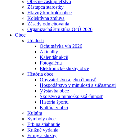
Obecné zastupiteľstvo
Zástupca starostky
Hlavný kontrolór obce
Kolektívna zmluva
Zásady odmeňovania
Organizačná štruktúra OcÚ 2026
Obec
Udalosti
Ochutnávka vín 2026
Aktuality
Kalendár akcií
Fotogaléria
Elektronické služby obce
História obce
Obyvateľstvo a jeho činnosť
Hospodárstvo v minulosti a súčastnosti
Výstavba obce
Školstvo a mimoškolská činnosť
História športu
Kultúra v obci
Kultúra
Symboly obce
Erb na stiahnutie
Knižné vydania
Firmy a služby