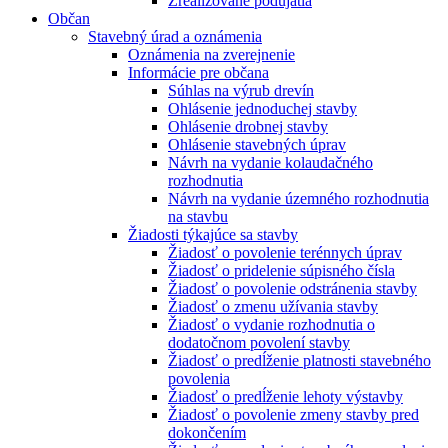
Zrealizované podujatia
Občan
Stavebný úrad a oznámenia
Oznámenia na zverejnenie
Informácie pre občana
Súhlas na výrub drevín
Ohlásenie jednoduchej stavby
Ohlásenie drobnej stavby
Ohlásenie stavebných úprav
Návrh na vydanie kolaudačného
rozhodnutia
Návrh na vydanie územného rozhodnutia
na stavbu
Žiadosti týkajúce sa stavby
Žiadosť o povolenie terénnych úprav
Žiadosť o pridelenie súpisného čísla
Žiadosť o povolenie odstránenia stavby
Žiadosť o zmenu užívania stavby
Žiadosť o vydanie rozhodnutia o
dodatočnom povolení stavby
Žiadosť o predĺženie platnosti stavebného
povolenia
Žiadosť o predĺženie lehoty výstavby
Žiadosť o povolenie zmeny stavby pred
dokončením