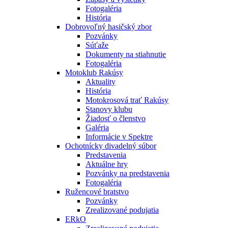
Fotogaléria
História
Dobrovoľný hasičský zbor
Pozvánky
Súťaže
Dokumenty na stiahnutie
Fotogaléria
Motoklub Rakúsy
Aktuality
História
Motokrosová trať Rakúsy
Stanovy klubu
Žiadosť o členstvo
Galéria
Informácie v Spektre
Ochotnícky divadelný súbor
Predstavenia
Aktuálne hry
Pozvánky na predstavenia
Fotogaléria
Ružencové bratstvo
Pozvánky
Zrealizované podujatia
ERkO