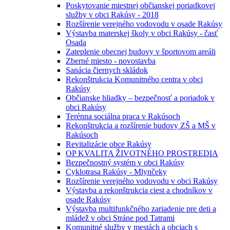
Poskytovanie miestnej občianskej poriadkovej
služby v obci Rakúsy - 2018
Rozšírenie verejného vodovodu v osade Rakúsy
Výstavba materskej školy v obci Rakúsy - časť
Osada
Zateplenie obecnej budovy v športovom areáli
Zberné miesto - novostavba
Sanácia čiernych skládok
Rekonštrukcia Komunitného centra v obci
Rakúsy
Občianske hliadky – bezpečnosť a poriadok v
obci Rakúsy
Terénna sociálna praca v Rakúsoch
Rekonštrukcia a rozšírenie budovy ZŠ a MŠ v
Rakúsoch
Revitalizácie obce Rakúsy
OP KVALITA ŽIVOTNÉHO PROSTREDIA
Bezpečnostný systém v obci Rakúsy
Cyklotrasa Rakúsy - Mlynčeky
Rozšírenie verejného vodovodu v obci Rakúsy
Výstavba a rekonštrukcia ciest a chodníkov v
osade Rakúsy
Výstavba multifunkčného zariadenie pre deti a
mládež v obci Stráne pod Tatrami
Komunitné služby v mestách a obciach s