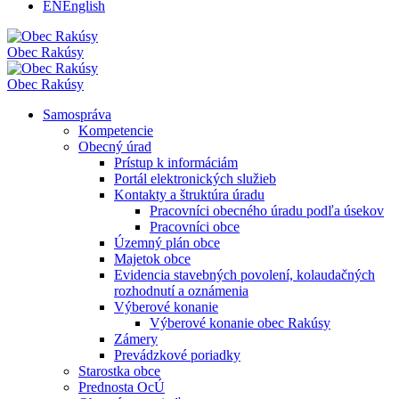
EN
English
Obec
Rakúsy
Obec
Rakúsy
Samospráva
Kompetencie
Obecný úrad
Prístup k informáciám
Portál elektronických služieb
Kontakty a štruktúra úradu
Pracovníci obecného úradu podľa úsekov
Pracovníci obce
Územný plán obce
Majetok obce
Evidencia stavebných povolení, kolaudačných
rozhodnutí a oznámenia
Výberové konanie
Výberové konanie obec Rakúsy
Zámery
Prevádzkové poriadky
Starostka obce
Prednosta OcÚ