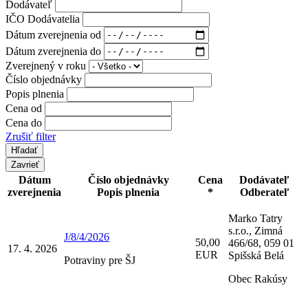
Dodávateľ
IČO Dodávatelia
Dátum zverejnenia od
Dátum zverejnenia do
Zverejnený v roku
Číslo objednávky
Popis plnenia
Cena od
Cena do
Zrušiť filter
Zavrieť
Dátum
Číslo objednávky
Cena
Dodávateľ
zverejnenia
Popis plnenia
*
Odberateľ
Marko Tatry
s.r.o., Zimná
J/8/4/2026
50,00
466/68, 059 01
17. 4. 2026
EUR
Spišská Belá
Potraviny pre ŠJ
Obec Rakúsy