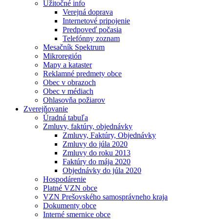
Užitočné info
Verejná doprava
Internetové pripojenie
Predpoveď počasia
Telefónny zoznam
Mesačník Spektrum
Mikroregión
Mapy a kataster
Reklamné predmety obce
Obec v obrazoch
Obec v médiach
Ohlasovňa požiarov
Zverejňovanie
Úradná tabuľa
Zmluvy, faktúry, objednávky
Zmluvy, Faktúry, Objednávky
Zmluvy do júla 2020
Zmluvy do roku 2013
Faktúry do mája 2020
Objednávky do júla 2020
Hospodárenie
Platné VZN obce
VZN Prešovského samosprávneho kraja
Dokumenty obce
Interné smernice obce