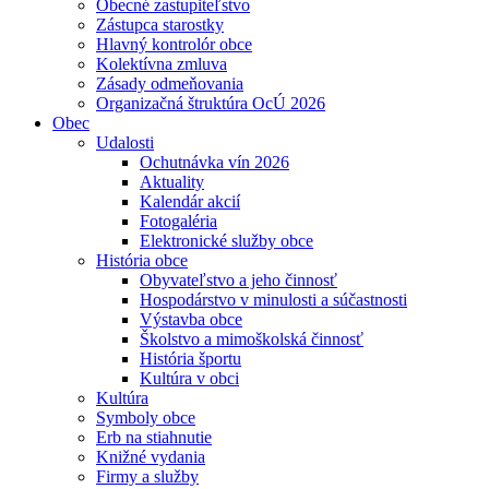
Obecné zastupiteľstvo
Zástupca starostky
Hlavný kontrolór obce
Kolektívna zmluva
Zásady odmeňovania
Organizačná štruktúra OcÚ 2026
Obec
Udalosti
Ochutnávka vín 2026
Aktuality
Kalendár akcií
Fotogaléria
Elektronické služby obce
História obce
Obyvateľstvo a jeho činnosť
Hospodárstvo v minulosti a súčastnosti
Výstavba obce
Školstvo a mimoškolská činnosť
História športu
Kultúra v obci
Kultúra
Symboly obce
Erb na stiahnutie
Knižné vydania
Firmy a služby