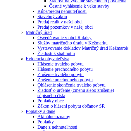
Žiadosť na vydanie stavebného povolenia
Čestné vyhlásenie k veku stavby
Kúpa⁄predaj nehnuteľnosti
Stavebný zákon
Predaj realít v našej obci
Predaj pozemkov v našej obci
Matričný úrad
Osvedčovanie v obci Rakúsy
Služby matričného úradu v Kežmarku
Vystavovanie dokladov Matričný úrad Kežmarok
Žiadosti k stiahnutiu
Evidencia obyvateľstva
Hlásenie trvalého pobytu
Hlásenie prechodného pobytu
Zrušenie trvalého pobytu
Zrušenie prechodného pobytu
Ohlásenie skončenia trvalého pobytu
Žiadosť o určenie (zmenu alebo zrušenie)
súpisného čísla
Poplatky obce
Zákon o hlásení pobytu občanov SR
Poplatky a dane
Aktuálne oznamy
Poplatky
Dane z nehnuteľnosti