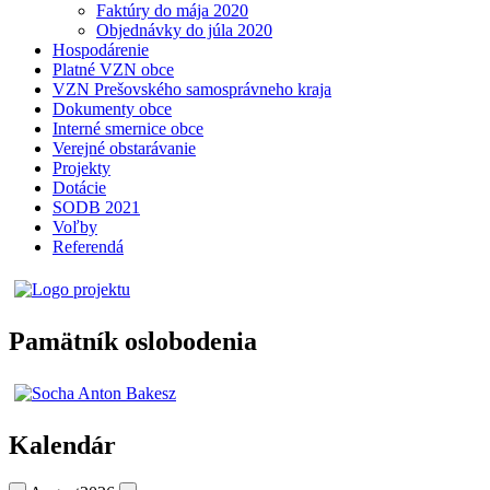
Faktúry do mája 2020
Objednávky do júla 2020
Hospodárenie
Platné VZN obce
VZN Prešovského samosprávneho kraja
Dokumenty obce
Interné smernice obce
Verejné obstarávanie
Projekty
Dotácie
SODB 2021
Voľby
Referendá
Pamätník oslobodenia
Kalendár