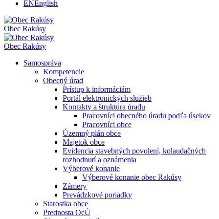
EN
English
Obec
Rakúsy
Obec
Rakúsy
Samospráva
Kompetencie
Obecný úrad
Prístup k informáciám
Portál elektronických služieb
Kontakty a štruktúra úradu
Pracovníci obecného úradu podľa úsekov
Pracovníci obce
Územný plán obce
Majetok obce
Evidencia stavebných povolení, kolaudačných
rozhodnutí a oznámenia
Výberové konanie
Výberové konanie obec Rakúsy
Zámery
Prevádzkové poriadky
Starostka obce
Prednosta OcÚ