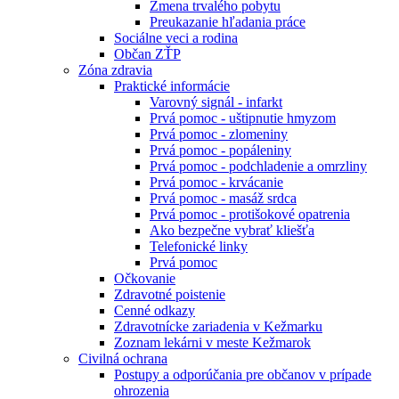
Zmena trvalého pobytu
Preukazanie hľadania práce
Sociálne veci a rodina
Občan ZŤP
Zóna zdravia
Praktické informácie
Varovný signál - infarkt
Prvá pomoc - uštipnutie hmyzom
Prvá pomoc - zlomeniny
Prvá pomoc - popáleniny
Prvá pomoc - podchladenie a omrzliny
Prvá pomoc - krvácanie
Prvá pomoc - masáž srdca
Prvá pomoc - protišokové opatrenia
Ako bezpečne vybrať kliešťa
Telefonické linky
Prvá pomoc
Očkovanie
Zdravotné poistenie
Cenné odkazy
Zdravotnícke zariadenia v Kežmarku
Zoznam lekárni v meste Kežmarok
Civilná ochrana
Postupy a odporúčania pre občanov v prípade
ohrozenia