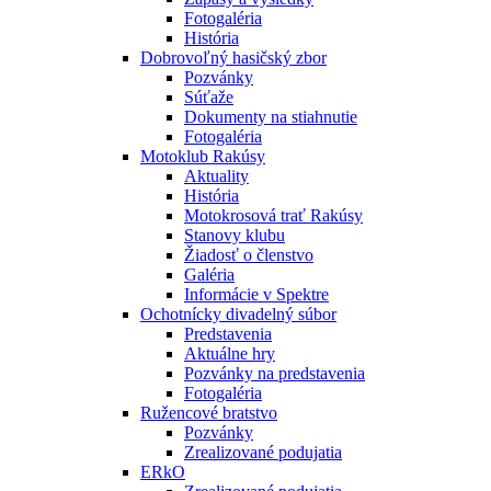
Fotogaléria
História
Dobrovoľný hasičský zbor
Pozvánky
Súťaže
Dokumenty na stiahnutie
Fotogaléria
Motoklub Rakúsy
Aktuality
História
Motokrosová trať Rakúsy
Stanovy klubu
Žiadosť o členstvo
Galéria
Informácie v Spektre
Ochotnícky divadelný súbor
Predstavenia
Aktuálne hry
Pozvánky na predstavenia
Fotogaléria
Ružencové bratstvo
Pozvánky
Zrealizované podujatia
ERkO