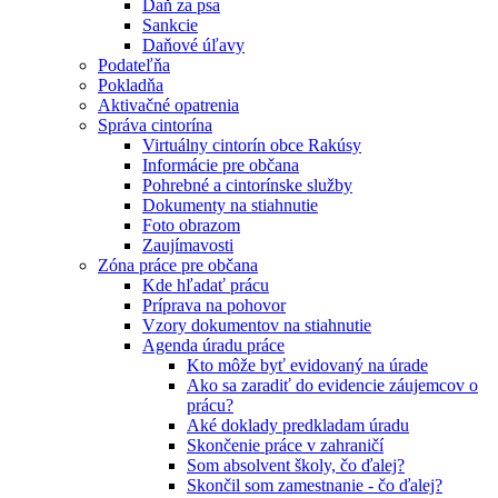
Daň za psa
Sankcie
Daňové úľavy
Podateľňa
Pokladňa
Aktivačné opatrenia
Správa cintorína
Virtuálny cintorín obce Rakúsy
Informácie pre občana
Pohrebné a cintorínske služby
Dokumenty na stiahnutie
Foto obrazom
Zaujímavosti
Zóna práce pre občana
Kde hľadať prácu
Príprava na pohovor
Vzory dokumentov na stiahnutie
Agenda úradu práce
Kto môže byť evidovaný na úrade
Ako sa zaradiť do evidencie záujemcov o
prácu?
Aké doklady predkladam úradu
Skončenie práce v zahraničí
Som absolvent školy, čo ďalej?
Skončil som zamestnanie - čo ďalej?