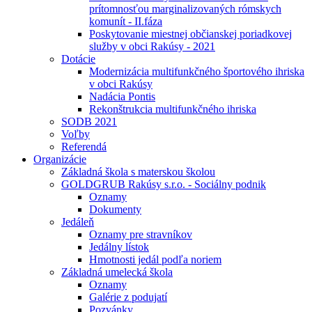
prítomnosťou marginalizovaných rómskych
komunít - II.fáza
Poskytovanie miestnej občianskej poriadkovej
služby v obci Rakúsy - 2021
Dotácie
Modernizácia multifunkčného športového ihriska
v obci Rakúsy
Nadácia Pontis
Rekonštrukcia multifunkčného ihriska
SODB 2021
Voľby
Referendá
Organizácie
Základná škola s materskou školou
GOLDGRUB Rakúsy s.r.o. - Sociálny podnik
Oznamy
Dokumenty
Jedáleň
Oznamy pre stravníkov
Jedálny lístok
Hmotnosti jedál podľa noriem
Základná umelecká škola
Oznamy
Galérie z podujatí
Pozvánky