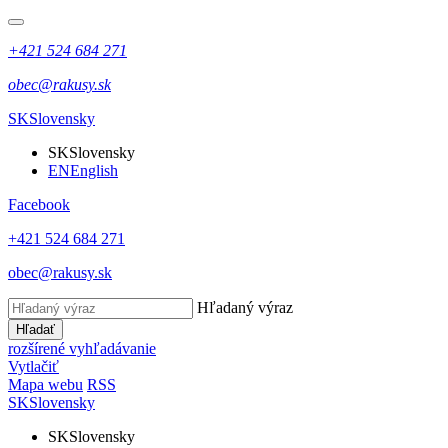
+421 524 684 271
obec@rakusy.sk
SK
Slovensky
SK
Slovensky
EN
English
Facebook
+421 524 684 271
obec@rakusy.sk
Hľadaný výraz
Hľadať
rozšírené vyhľadávanie
Vytlačiť
Mapa webu
RSS
SK
Slovensky
SK
Slovensky