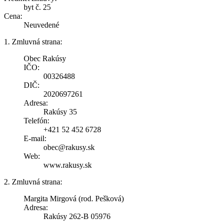
byt č. 25
Cena:
Neuvedené
1. Zmluvná strana:
Obec Rakúsy
IČO:
00326488
DIČ:
2020697261
Adresa:
Rakúsy 35
Telefón:
+421 52 452 6728
E-mail:
obec@rakusy.sk
Web:
www.rakusy.sk
2. Zmluvná strana:
Margita Mirgová (rod. Pešková)
Adresa:
Rakúsy 262-B 05976