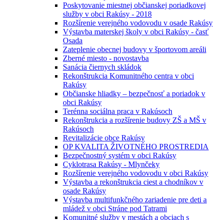
Poskytovanie miestnej občianskej poriadkovej
služby v obci Rakúsy - 2018
Rozšírenie verejného vodovodu v osade Rakúsy
Výstavba materskej školy v obci Rakúsy - časť
Osada
Zateplenie obecnej budovy v športovom areáli
Zberné miesto - novostavba
Sanácia čiernych skládok
Rekonštrukcia Komunitného centra v obci
Rakúsy
Občianske hliadky – bezpečnosť a poriadok v
obci Rakúsy
Terénna sociálna praca v Rakúsoch
Rekonštrukcia a rozšírenie budovy ZŠ a MŠ v
Rakúsoch
Revitalizácie obce Rakúsy
OP KVALITA ŽIVOTNÉHO PROSTREDIA
Bezpečnostný systém v obci Rakúsy
Cyklotrasa Rakúsy - Mlynčeky
Rozšírenie verejného vodovodu v obci Rakúsy
Výstavba a rekonštrukcia ciest a chodníkov v
osade Rakúsy
Výstavba multifunkčného zariadenie pre deti a
mládež v obci Stráne pod Tatrami
Komunitné služby v mestách a obciach s