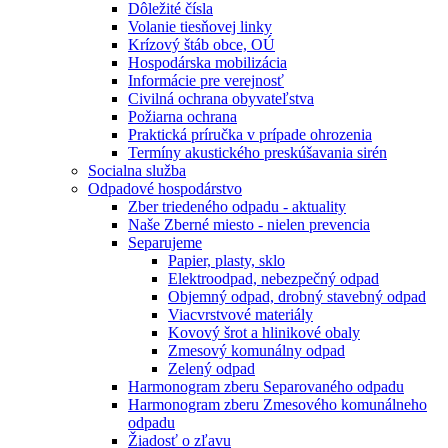
Dôležité čísla
Volanie tiesňovej linky
Krízový štáb obce, OÚ
Hospodárska mobilizácia
Informácie pre verejnosť
Civilná ochrana obyvateľstva
Požiarna ochrana
Praktická príručka v prípade ohrozenia
Termíny akustického preskúšavania sirén
Socialna služba
Odpadové hospodárstvo
Zber triedeného odpadu - aktuality
Naše Zberné miesto - nielen prevencia
Separujeme
Papier, plasty, sklo
Elektroodpad, nebezpečný odpad
Objemný odpad, drobný stavebný odpad
Viacvrstvové materiály
Kovový šrot a hlinikové obaly
Zmesový komunálny odpad
Zelený odpad
Harmonogram zberu Separovaného odpadu
Harmonogram zberu Zmesového komunálneho
odpadu
Žiadosť o zľavu