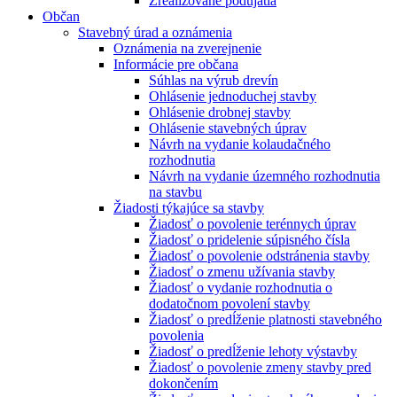
Zrealizované podujatia
Občan
Stavebný úrad a oznámenia
Oznámenia na zverejnenie
Informácie pre občana
Súhlas na výrub drevín
Ohlásenie jednoduchej stavby
Ohlásenie drobnej stavby
Ohlásenie stavebných úprav
Návrh na vydanie kolaudačného
rozhodnutia
Návrh na vydanie územného rozhodnutia
na stavbu
Žiadosti týkajúce sa stavby
Žiadosť o povolenie terénnych úprav
Žiadosť o pridelenie súpisného čísla
Žiadosť o povolenie odstránenia stavby
Žiadosť o zmenu užívania stavby
Žiadosť o vydanie rozhodnutia o
dodatočnom povolení stavby
Žiadosť o predĺženie platnosti stavebného
povolenia
Žiadosť o predĺženie lehoty výstavby
Žiadosť o povolenie zmeny stavby pred
dokončením