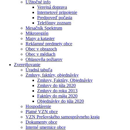
Užitočné info
Verejná doprava
Internetové pripojenie
Predpoveď počasia
Telefónny zoznam
Mesačník Spektrum
Mikroregión
Mapy a kataster
Reklamné predmety obce
Obec v obrazoch
Obec v médiach
Ohlasovňa požiarov
Zverejňovanie
Úradná tabuľa
Zmluvy, faktúry, objednávky
Zmluvy, Faktúry, Objednávky
Zmluvy do júla 2020
Zmluvy do roku 2013
Faktúry do mája 2020
Objednávky do júla 2020
Hospodárenie
Platné VZN obce
VZN Prešovského samosprávneho kraja
Dokumenty obce
Interné smernice obce