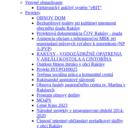
Verejné obstarávanie
Elektronický aukčný systém "eBIT"
Projekty
OBNOV DOM
Bezbariérové toalety pri kultúrnej miestnosti
obecného úradu Rakúsy
Projektová dokumentácia ČOV Rakúsy - osada
Asistencia obciam s prítomnosťou MRK pri
usporiadaní právnych vzťahov k pozemkom (NP
A-PVP)
RAKÚSY - VODOZÁDRŽNÉ OPATRENIA
V AREÁLI KOSTOLA A CINTORÍNA
Outdoor fitness ihrisko v obci Rakúsy
Projekt INT⁄PO⁄I⁄0025
Terénna sociálna práca a komunitné centrá
Rakúsanské augustové slávnosti
Obnova fasády pastoračného centra sv. Martina v
Rakúsoch
Program obnovy dediny
MOaPS
Letné Kino 2023
Národné projekty v programovom období 2014-
2020
Činnosť miestnej občianskej poriadkovej služby
v obci Rakúsy