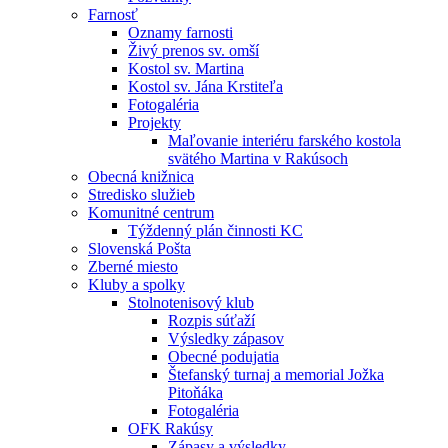
Farnosť
Oznamy farnosti
Živý prenos sv. omší
Kostol sv. Martina
Kostol sv. Jána Krstiteľa
Fotogaléria
Projekty
Maľovanie interiéru farského kostola
svätého Martina v Rakúsoch
Obecná knižnica
Stredisko služieb
Komunitné centrum
Týždenný plán činnosti KC
Slovenská Pošta
Zberné miesto
Kluby a spolky
Stolnotenisový klub
Rozpis súťaží
Výsledky zápasov
Obecné podujatia
Štefanský turnaj a memorial Jožka
Pitoňáka
Fotogaléria
OFK Rakúsy
Zápasy a výsledky