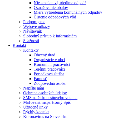
Nie sme leniví, triedíme odpad!
Označovanie obalov
Miera vytriedenia komunálnych odpadov
Čistenie odpadových vôd
Podporujeme
Webové odkazy
Návštevník
Slobodný prístup k informáciám
Sťažnosti
Kontakt
Kontakty
Obecný úrad
Organizácie v obci
Komunitní pracovníci
Terénni pracovníci
Poriadková služba
Farnosť
Zodpovedná osoba
Napíšte nám
Ochrana osobných údajov
SMS na číslo tiesňového volania
Maľovaná mapa Horný Spiš
Užitočné linky
Rýchly kontakt
Koronavírus na Slovensku