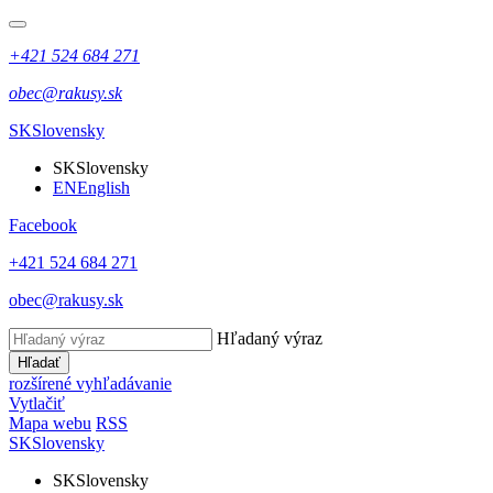
+421 524 684 271
obec@rakusy.sk
SK
Slovensky
SK
Slovensky
EN
English
Facebook
+421 524 684 271
obec@rakusy.sk
Hľadaný výraz
Hľadať
rozšírené vyhľadávanie
Vytlačiť
Mapa webu
RSS
SK
Slovensky
SK
Slovensky