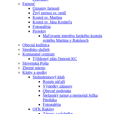
Farnosť
Oznamy farnosti
Živý prenos sv. omší
Kostol sv. Martina
Kostol sv. Jána Krstiteľa
Fotogaléria
Projekty
Maľovanie interiéru farského kostola
svätého Martina v Rakúsoch
Obecná knižnica
Stredisko služieb
Komunitné centrum
Týždenný plán činnosti KC
Slovenská Pošta
Zberné miesto
Kluby a spolky
Stolnotenisový klub
Rozpis súťaží
Výsledky zápasov
Obecné podujatia
Štefanský turnaj a memorial Jožka
Pitoňáka
Fotogaléria
OFK Rakúsy
Zápasy a výsledky