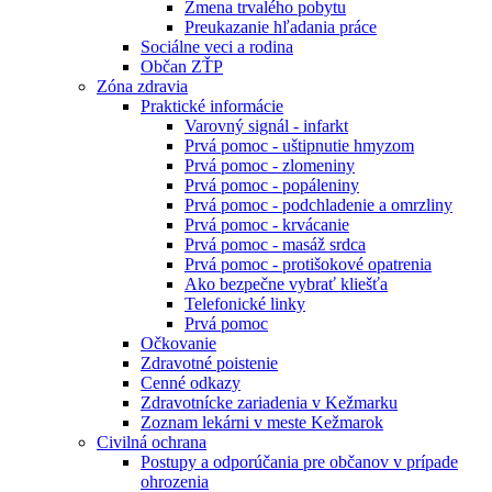
Zmena trvalého pobytu
Preukazanie hľadania práce
Sociálne veci a rodina
Občan ZŤP
Zóna zdravia
Praktické informácie
Varovný signál - infarkt
Prvá pomoc - uštipnutie hmyzom
Prvá pomoc - zlomeniny
Prvá pomoc - popáleniny
Prvá pomoc - podchladenie a omrzliny
Prvá pomoc - krvácanie
Prvá pomoc - masáž srdca
Prvá pomoc - protišokové opatrenia
Ako bezpečne vybrať kliešťa
Telefonické linky
Prvá pomoc
Očkovanie
Zdravotné poistenie
Cenné odkazy
Zdravotnícke zariadenia v Kežmarku
Zoznam lekárni v meste Kežmarok
Civilná ochrana
Postupy a odporúčania pre občanov v prípade
ohrozenia