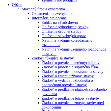
Zrealizované podujatia
Občan
Stavebný úrad a oznámenia
Oznámenia na zverejnenie
Informácie pre občana
Súhlas na výrub drevín
Ohlásenie jednoduchej stavby
Ohlásenie drobnej stavby
Ohlásenie stavebných úprav
Návrh na vydanie kolaudačného
rozhodnutia
Návrh na vydanie územného rozhodnutia
na stavbu
Žiadosti týkajúce sa stavby
Žiadosť o povolenie terénnych úprav
Žiadosť o pridelenie súpisného čísla
Žiadosť o povolenie odstránenia stavby
Žiadosť o zmenu užívania stavby
Žiadosť o vydanie rozhodnutia o
dodatočnom povolení stavby
Žiadosť o predĺženie platnosti stavebného
povolenia
Žiadosť o predĺženie lehoty výstavby
Žiadosť o povolenie zmeny stavby pred
dokončením