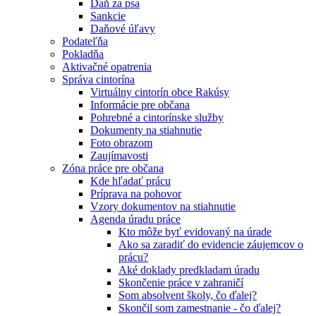
Daň za psa
Sankcie
Daňové úľavy
Podateľňa
Pokladňa
Aktivačné opatrenia
Správa cintorína
Virtuálny cintorín obce Rakúsy
Informácie pre občana
Pohrebné a cintorínske služby
Dokumenty na stiahnutie
Foto obrazom
Zaujímavosti
Zóna práce pre občana
Kde hľadať prácu
Príprava na pohovor
Vzory dokumentov na stiahnutie
Agenda úradu práce
Kto môže byť evidovaný na úrade
Ako sa zaradiť do evidencie záujemcov o
prácu?
Aké doklady predkladam úradu
Skončenie práce v zahraničí
Som absolvent školy, čo ďalej?
Skončil som zamestnanie - čo ďalej?