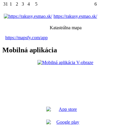
31
1
2
3
4
5
6
https://rakusy.esmao.sk/
Katastrálna mapa
https://mapsfy.com/app
Mobilná aplikácia