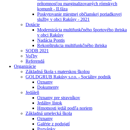
prítomnosťou marginalizovaných rómskych
komunít - II.fáza
Poskytovanie miestnej občianskej poriadkovej
služby v obci Rakúsy - 2021
Dotácie
Modernizácia multifunkčného športového ihriska
v obci Rakúsy
Nadácia Pontis
Rekonštrukcia multifunkčného ihriska
SODB 2021
Voľby
Referendá
Organizácie
Základná škola s materskou školou
GOLDGRUB Rakúsy s.r.o. - Sociálny podnik
Oznamy
Dokumenty
Jedáleň
Oznamy pre stravníkov
Jedálny lístok
Hmotnosti jedál podľa noriem
Základná umelecká škola
Oznamy
Galérie z podujatí
Pozvánky