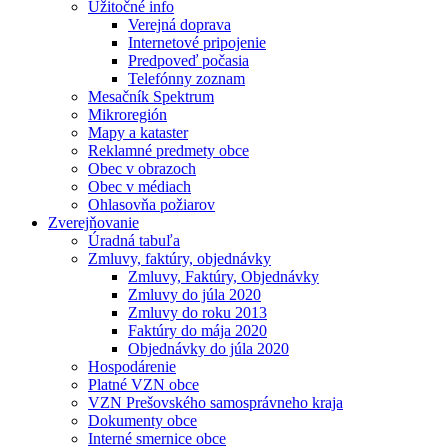
Užitočné info
Verejná doprava
Internetové pripojenie
Predpoveď počasia
Telefónny zoznam
Mesačník Spektrum
Mikroregión
Mapy a kataster
Reklamné predmety obce
Obec v obrazoch
Obec v médiach
Ohlasovňa požiarov
Zverejňovanie
Úradná tabuľa
Zmluvy, faktúry, objednávky
Zmluvy, Faktúry, Objednávky
Zmluvy do júla 2020
Zmluvy do roku 2013
Faktúry do mája 2020
Objednávky do júla 2020
Hospodárenie
Platné VZN obce
VZN Prešovského samosprávneho kraja
Dokumenty obce
Interné smernice obce