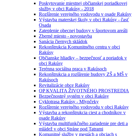
Poskytovanie miestnej občianskej poriadkovej
služby v obci Rakúsy - 2018
Rozšírenie verejného vodovodu v osade Rakúsy
Výstavba materskej školy v obci Rakúsy - časť
Osada
Zateplenie obecnej budovy v športovom areáli
Zberné miesto - novostavba
Sanácia čiernych skládok
Rekonštrukcia Komunitného centra v obci
Rakúsy
Občianske hliadky – bezpečnosť a poriadok v
obci Rakúsy
Terénna sociálna praca v Rakúsoch
Rekonštrukcia a rozšírenie budovy ZŠ a MŠ v
Rakúsoch
Revitalizácie obce Rakúsy
OP KVALITA ŽIVOTNÉHO PROSTREDIA
Bezpečnostný systém v obci Rakúsy
Cyklotrasa Rakúsy - Mlynčeky
Rozšírenie verejného vodovodu v obci Rakúsy
Výstavba a rekonštrukcia ciest a chodníkov v
osade Rakúsy
Výstavba multifunkčného zariadenie pre deti a
mládež v obci Stráne pod Tatrami
Komunitné služby v mestách a obciach s