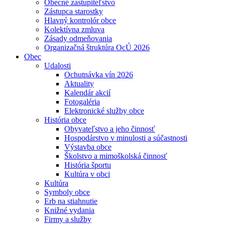
Obecné zastupiteľstvo
Zástupca starostky
Hlavný kontrolór obce
Kolektívna zmluva
Zásady odmeňovania
Organizačná štruktúra OcÚ 2026
Obec
Udalosti
Ochutnávka vín 2026
Aktuality
Kalendár akcií
Fotogaléria
Elektronické služby obce
História obce
Obyvateľstvo a jeho činnosť
Hospodárstvo v minulosti a súčastnosti
Výstavba obce
Školstvo a mimoškolská činnosť
História športu
Kultúra v obci
Kultúra
Symboly obce
Erb na stiahnutie
Knižné vydania
Firmy a služby