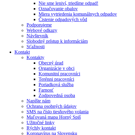
Nie sme leniví, triedíme odpad!
Označovanie obalov
Miera vytriedenia komunálnych odpadov
Čistenie odpadových vôd
Podporujeme
Webové odkazy
Návštevník
Slobodný prístup k informáciám
Sťažnosti
Kontakt
Kontakty
Obecný úrad
Organizácie v obci
Komunitní pracovníci
Terénni pracovníci
Poriadková služba
Farnosť
Zodpovedná osoba
Napíšte nám
Ochrana osobných údajov
SMS na číslo tiesňového volania
Maľovaná mapa Horný Spiš
Užitočné linky
Rýchly kontakt
Koronavírus na Slovensku