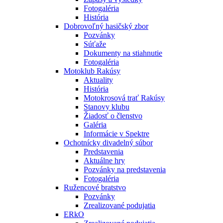
Fotogaléria
História
Dobrovoľný hasičský zbor
Pozvánky
Súťaže
Dokumenty na stiahnutie
Fotogaléria
Motoklub Rakúsy
Aktuality
História
Motokrosová trať Rakúsy
Stanovy klubu
Žiadosť o členstvo
Galéria
Informácie v Spektre
Ochotnícky divadelný súbor
Predstavenia
Aktuálne hry
Pozvánky na predstavenia
Fotogaléria
Ružencové bratstvo
Pozvánky
Zrealizované podujatia
ERkO