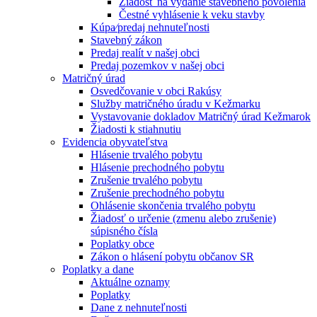
Žiadosť na vydanie stavebného povolenia
Čestné vyhlásenie k veku stavby
Kúpa⁄predaj nehnuteľnosti
Stavebný zákon
Predaj realít v našej obci
Predaj pozemkov v našej obci
Matričný úrad
Osvedčovanie v obci Rakúsy
Služby matričného úradu v Kežmarku
Vystavovanie dokladov Matričný úrad Kežmarok
Žiadosti k stiahnutiu
Evidencia obyvateľstva
Hlásenie trvalého pobytu
Hlásenie prechodného pobytu
Zrušenie trvalého pobytu
Zrušenie prechodného pobytu
Ohlásenie skončenia trvalého pobytu
Žiadosť o určenie (zmenu alebo zrušenie)
súpisného čísla
Poplatky obce
Zákon o hlásení pobytu občanov SR
Poplatky a dane
Aktuálne oznamy
Poplatky
Dane z nehnuteľnosti