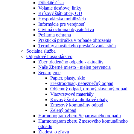
Dôležité čísla
Volanie tiesňovej linky
Krízový štáb obce, OÚ
Hospodárska mobilizácia
Informácie pre verejnosť
Civilná ochrana obyvateľstva
Požiarna ochrana
Praktická príručka v prípade ohrozenia
Termíny akustického preskúšavania sirén
Socialna služba
Odpadové hospodárstvo
Zber triedeného odpadu - aktuality
Naše Zberné miesto - nielen prevencia
Separujeme
Papier, plasty, sklo
Elektroodpad, nebezpečný odpad
Objemný odpad, drobný stavebný odpad
Viacvrstvové materiály
Kovový šrot a hlinikové obaly
Zmesový komunálny odpad
Zelený odpad
Harmonogram zberu Separovaného odpadu
Harmonogram zberu Zmesového komunálneho
odpadu
Žiadosť o zľavu