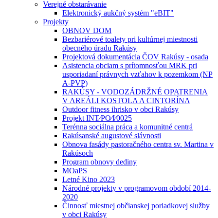
Verejné obstarávanie
Elektronický aukčný systém "eBIT"
Projekty
OBNOV DOM
Bezbariérové toalety pri kultúrnej miestnosti
obecného úradu Rakúsy
Projektová dokumentácia ČOV Rakúsy - osada
Asistencia obciam s prítomnosťou MRK pri
usporiadaní právnych vzťahov k pozemkom (NP
A-PVP)
RAKÚSY - VODOZÁDRŽNÉ OPATRENIA
V AREÁLI KOSTOLA A CINTORÍNA
Outdoor fitness ihrisko v obci Rakúsy
Projekt INT⁄PO⁄I⁄0025
Terénna sociálna práca a komunitné centrá
Rakúsanské augustové slávnosti
Obnova fasády pastoračného centra sv. Martina v
Rakúsoch
Program obnovy dediny
MOaPS
Letné Kino 2023
Národné projekty v programovom období 2014-
2020
Činnosť miestnej občianskej poriadkovej služby
v obci Rakúsy