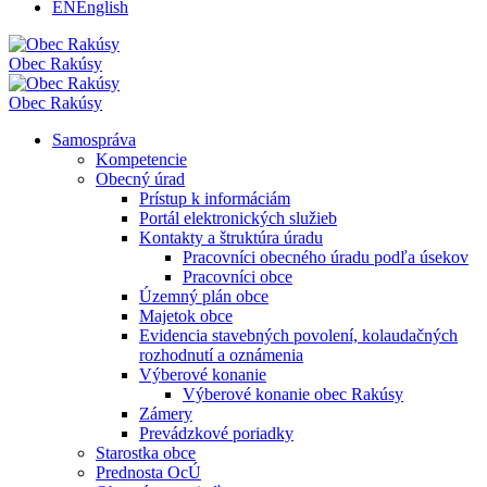
EN
English
Obec
Rakúsy
Obec
Rakúsy
Samospráva
Kompetencie
Obecný úrad
Prístup k informáciám
Portál elektronických služieb
Kontakty a štruktúra úradu
Pracovníci obecného úradu podľa úsekov
Pracovníci obce
Územný plán obce
Majetok obce
Evidencia stavebných povolení, kolaudačných
rozhodnutí a oznámenia
Výberové konanie
Výberové konanie obec Rakúsy
Zámery
Prevádzkové poriadky
Starostka obce
Prednosta OcÚ