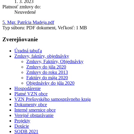
1. 3. 2023
Platnosť zmluvy do:
Neuvedené
5. Mgr. Patrícia Madeja.pdf
Typ súboru: PDF dokument, Veľkosť: 1 MB
Zverejňovanie
Úradná tabuľa
Zmluvy, faktúry, objednávky
Zmluvy, Faktúry, Objednávky
Zmluvy do júla 2020
Zmluvy do roku 2013
Faktúry do mája 2020
Objednávky do júla 2020
Hospodárenie
Platné VZN obce
VZN Prešovského samosprávneho kraja
Dokumenty obce
Interné smernice obce
Verejné obstarávanie
Projekty
Dotácie
SODB 2021