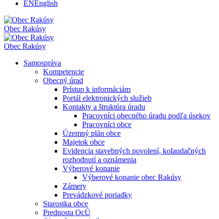
EN
English
Obec
Rakúsy
Obec
Rakúsy
Samospráva
Kompetencie
Obecný úrad
Prístup k informáciám
Portál elektronických služieb
Kontakty a štruktúra úradu
Pracovníci obecného úradu podľa úsekov
Pracovníci obce
Územný plán obce
Majetok obce
Evidencia stavebných povolení, kolaudačných
rozhodnutí a oznámenia
Výberové konanie
Výberové konanie obec Rakúsy
Zámery
Prevádzkové poriadky
Starostka obce
Prednosta OcÚ