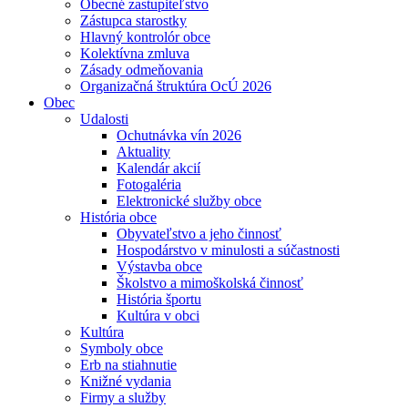
Obecné zastupiteľstvo
Zástupca starostky
Hlavný kontrolór obce
Kolektívna zmluva
Zásady odmeňovania
Organizačná štruktúra OcÚ 2026
Obec
Udalosti
Ochutnávka vín 2026
Aktuality
Kalendár akcií
Fotogaléria
Elektronické služby obce
História obce
Obyvateľstvo a jeho činnosť
Hospodárstvo v minulosti a súčastnosti
Výstavba obce
Školstvo a mimoškolská činnosť
História športu
Kultúra v obci
Kultúra
Symboly obce
Erb na stiahnutie
Knižné vydania
Firmy a služby