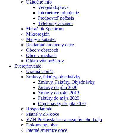
Užitočné info
Verejná doprava
Internetové pripojenie
Predpoveď počasia
Telefónny zoznam
Mesačník Spektrum
Mikroregión
Mapy a kataster
Reklamné predmety obce
Obec v obrazoch
Obec v médiach
Ohlasovňa požiarov
Zverejňovanie
Úradná tabuľa
Zmluvy, faktúry, objednávky
Zmluvy, Faktúry, Objednávky
Zmluvy do júla 2020
Zmluvy do roku 2013
Faktúry do mája 2020
Objednávky do júla 2020
Hospodárenie
Platné VZN obce
VZN Prešovského samosprávneho kraja
Dokumenty obce
Interné smernice obce