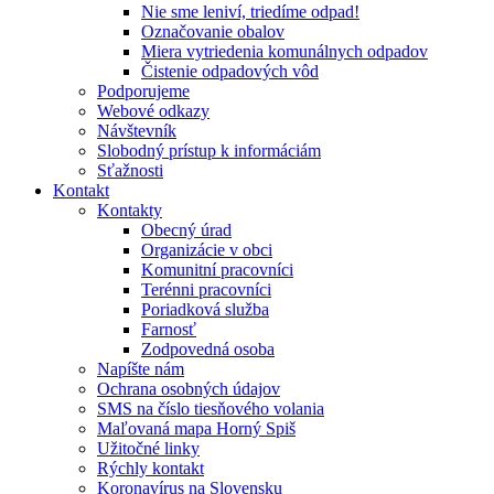
Nie sme leniví, triedíme odpad!
Označovanie obalov
Miera vytriedenia komunálnych odpadov
Čistenie odpadových vôd
Podporujeme
Webové odkazy
Návštevník
Slobodný prístup k informáciám
Sťažnosti
Kontakt
Kontakty
Obecný úrad
Organizácie v obci
Komunitní pracovníci
Terénni pracovníci
Poriadková služba
Farnosť
Zodpovedná osoba
Napíšte nám
Ochrana osobných údajov
SMS na číslo tiesňového volania
Maľovaná mapa Horný Spiš
Užitočné linky
Rýchly kontakt
Koronavírus na Slovensku