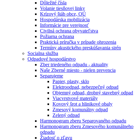
Dôležité čísla
Volanie tiesňovej linky
Krízový štáb obce, OÚ
Hospodárska mobilizácia
Informácie pre verejnosť
Civilná ochrana obyvateľstva
Požiarna ochrana
Praktická príručka v prípade ohrozenia
Termíny akustického preskúšavania sirén
Socialna služba
Odpadové hospodárstvo
Zber triedeného odpadu - aktuality
Naše Zberné miesto - nielen prevencia
Separujeme
Papier, plasty, sklo
Elektroodpad, nebezpečný odpad
Objemný odpad, drobný stavebný odpad
Viacvrstvové materiály
Kovový šrot a hlinikové obaly
Zmesový komunálny odpad
Zelený odpad
Harmonogram zberu Separovaného odpadu
Harmonogram zberu Zmesového komunálneho
odpadu
Žiadosť o zľavu