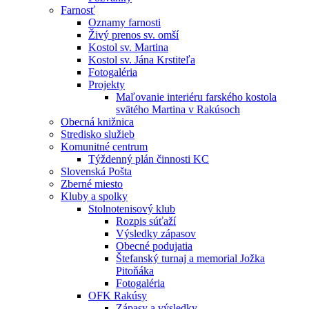
Farnosť
Oznamy farnosti
Živý prenos sv. omší
Kostol sv. Martina
Kostol sv. Jána Krstiteľa
Fotogaléria
Projekty
Maľovanie interiéru farského kostola
svätého Martina v Rakúsoch
Obecná knižnica
Stredisko služieb
Komunitné centrum
Týždenný plán činnosti KC
Slovenská Pošta
Zberné miesto
Kluby a spolky
Stolnotenisový klub
Rozpis súťaží
Výsledky zápasov
Obecné podujatia
Štefanský turnaj a memorial Jožka
Pitoňáka
Fotogaléria
OFK Rakúsy
Zápasy a výsledky