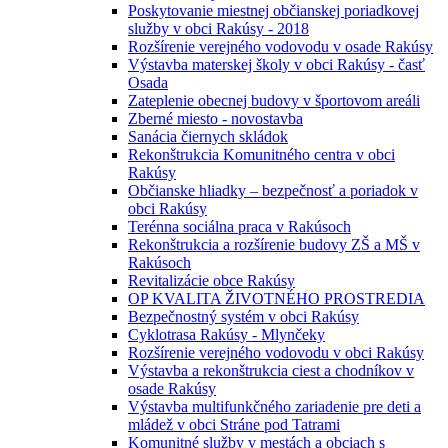
Poskytovanie miestnej občianskej poriadkovej
služby v obci Rakúsy - 2018
Rozšírenie verejného vodovodu v osade Rakúsy
Výstavba materskej školy v obci Rakúsy - časť
Osada
Zateplenie obecnej budovy v športovom areáli
Zberné miesto - novostavba
Sanácia čiernych skládok
Rekonštrukcia Komunitného centra v obci
Rakúsy
Občianske hliadky – bezpečnosť a poriadok v
obci Rakúsy
Terénna sociálna praca v Rakúsoch
Rekonštrukcia a rozšírenie budovy ZŠ a MŠ v
Rakúsoch
Revitalizácie obce Rakúsy
OP KVALITA ŽIVOTNÉHO PROSTREDIA
Bezpečnostný systém v obci Rakúsy
Cyklotrasa Rakúsy - Mlynčeky
Rozšírenie verejného vodovodu v obci Rakúsy
Výstavba a rekonštrukcia ciest a chodníkov v
osade Rakúsy
Výstavba multifunkčného zariadenie pre deti a
mládež v obci Stráne pod Tatrami
Komunitné služby v mestách a obciach s