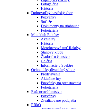
Fotogaléria
História
Dobrovoľný hasičský zbor
Pozvánky
Súťaže
Dokumenty na stiahnutie
Fotogaléria
Motoklub Rakúsy
Aktuality
História
Motokrosová trať Rakúsy
Stanovy klubu
Žiadosť o členstvo
Galéria
Informácie v Spektre
Ochotnícky divadelný súbor
Predstavenia
Aktuálne hry
Pozvánky na predstavenia
Fotogaléria
Ružencové bratstvo
Pozvánky
Zrealizované podujatia
ERkO