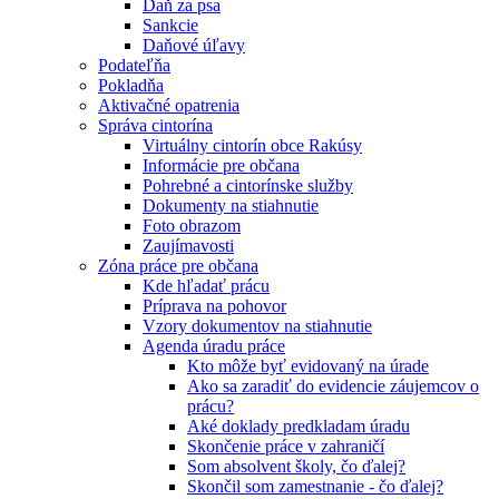
Daň za psa
Sankcie
Daňové úľavy
Podateľňa
Pokladňa
Aktivačné opatrenia
Správa cintorína
Virtuálny cintorín obce Rakúsy
Informácie pre občana
Pohrebné a cintorínske služby
Dokumenty na stiahnutie
Foto obrazom
Zaujímavosti
Zóna práce pre občana
Kde hľadať prácu
Príprava na pohovor
Vzory dokumentov na stiahnutie
Agenda úradu práce
Kto môže byť evidovaný na úrade
Ako sa zaradiť do evidencie záujemcov o
prácu?
Aké doklady predkladam úradu
Skončenie práce v zahraničí
Som absolvent školy, čo ďalej?
Skončil som zamestnanie - čo ďalej?