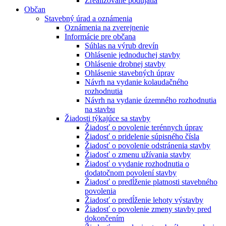
Zrealizované podujatia
Občan
Stavebný úrad a oznámenia
Oznámenia na zverejnenie
Informácie pre občana
Súhlas na výrub drevín
Ohlásenie jednoduchej stavby
Ohlásenie drobnej stavby
Ohlásenie stavebných úprav
Návrh na vydanie kolaudačného
rozhodnutia
Návrh na vydanie územného rozhodnutia
na stavbu
Žiadosti týkajúce sa stavby
Žiadosť o povolenie terénnych úprav
Žiadosť o pridelenie súpisného čísla
Žiadosť o povolenie odstránenia stavby
Žiadosť o zmenu užívania stavby
Žiadosť o vydanie rozhodnutia o
dodatočnom povolení stavby
Žiadosť o predĺženie platnosti stavebného
povolenia
Žiadosť o predĺženie lehoty výstavby
Žiadosť o povolenie zmeny stavby pred
dokončením