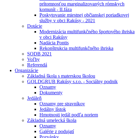
prítomnosťou marginalizovaných rómskych
komunít - II.fáza
Poskytovanie miestnej občianskej poriadkovej
služby v obci Rakúsy - 2021
Dotácie
Modernizácia multifunkčného športového ihriska
v obci Rakúsy
Nadácia Pontis
Rekonštrukcia multifunkčného ihriska
SODB 2021
Voľby
Referendá
Organizácie
Základná škola s materskou školou
GOLDGRUB Rakúsy s.r.o. - Sociálny podnik
Oznamy
Dokumenty
Jedáleň
Oznamy pre stravníkov
Jedálny lístok
Hmotnosti jedál podľa noriem
Základná umelecká škola
Oznamy
Galérie z podujatí
Pozvánky