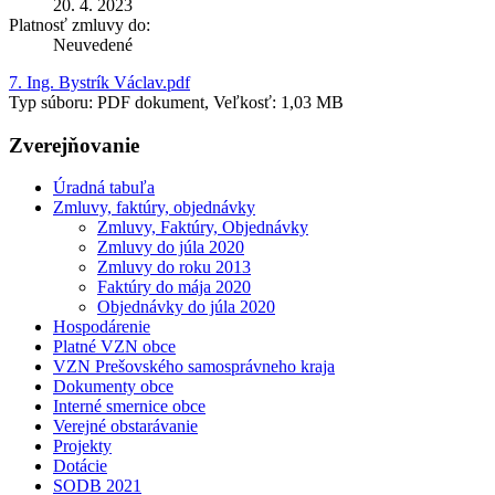
20. 4. 2023
Platnosť zmluvy do:
Neuvedené
7. Ing. Bystrík Václav.pdf
Typ súboru: PDF dokument, Veľkosť: 1,03 MB
Zverejňovanie
Úradná tabuľa
Zmluvy, faktúry, objednávky
Zmluvy, Faktúry, Objednávky
Zmluvy do júla 2020
Zmluvy do roku 2013
Faktúry do mája 2020
Objednávky do júla 2020
Hospodárenie
Platné VZN obce
VZN Prešovského samosprávneho kraja
Dokumenty obce
Interné smernice obce
Verejné obstarávanie
Projekty
Dotácie
SODB 2021