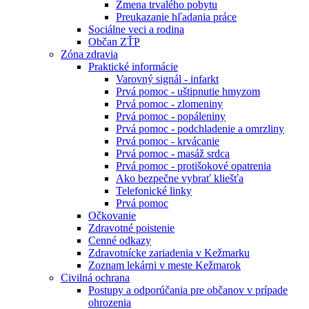
Zmena trvalého pobytu
Preukazanie hľadania práce
Sociálne veci a rodina
Občan ZŤP
Zóna zdravia
Praktické informácie
Varovný signál - infarkt
Prvá pomoc - uštipnutie hmyzom
Prvá pomoc - zlomeniny
Prvá pomoc - popáleniny
Prvá pomoc - podchladenie a omrzliny
Prvá pomoc - krvácanie
Prvá pomoc - masáž srdca
Prvá pomoc - protišokové opatrenia
Ako bezpečne vybrať kliešťa
Telefonické linky
Prvá pomoc
Očkovanie
Zdravotné poistenie
Cenné odkazy
Zdravotnícke zariadenia v Kežmarku
Zoznam lekárni v meste Kežmarok
Civilná ochrana
Postupy a odporúčania pre občanov v prípade
ohrozenia