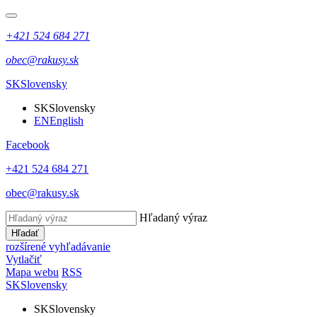
+421 524 684 271
obec@rakusy.sk
SK
Slovensky
SK
Slovensky
EN
English
Facebook
+421 524 684 271
obec@rakusy.sk
Hľadaný výraz
Hľadať
rozšírené vyhľadávanie
Vytlačiť
Mapa webu
RSS
SK
Slovensky
SK
Slovensky