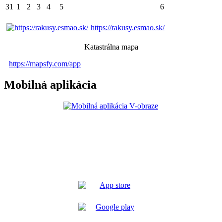
31
1
2
3
4
5
6
https://rakusy.esmao.sk/
Katastrálna mapa
https://mapsfy.com/app
Mobilná aplikácia