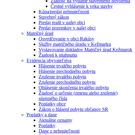
Žiadosť na vydanie stavebného povolenia
Čestné vyhlásenie k veku stavby
Kúpa⁄predaj nehnuteľnosti
Stavebný zákon
Predaj realít v našej obci
Predaj pozemkov v našej obci
Matričný úrad
Osvedčovanie v obci Rakúsy
Služby matričného úradu v Kežmarku
Vystavovanie dokladov Matričný úrad Kežmarok
Žiadosti k stiahnutiu
Evidencia obyvateľstva
Hlásenie trvalého pobytu
Hlásenie prechodného pobytu
Zrušenie trvalého pobytu
Zrušenie prechodného pobytu
Ohlásenie skončenia trvalého pobytu
Žiadosť o určenie (zmenu alebo zrušenie)
súpisného čísla
Poplatky obce
Zákon o hlásení pobytu občanov SR
Poplatky a dane
Aktuálne oznamy
Poplatky
Dane z nehnuteľnosti