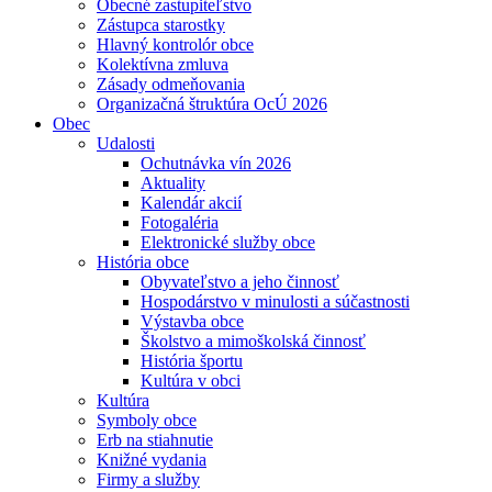
Obecné zastupiteľstvo
Zástupca starostky
Hlavný kontrolór obce
Kolektívna zmluva
Zásady odmeňovania
Organizačná štruktúra OcÚ 2026
Obec
Udalosti
Ochutnávka vín 2026
Aktuality
Kalendár akcií
Fotogaléria
Elektronické služby obce
História obce
Obyvateľstvo a jeho činnosť
Hospodárstvo v minulosti a súčastnosti
Výstavba obce
Školstvo a mimoškolská činnosť
História športu
Kultúra v obci
Kultúra
Symboly obce
Erb na stiahnutie
Knižné vydania
Firmy a služby