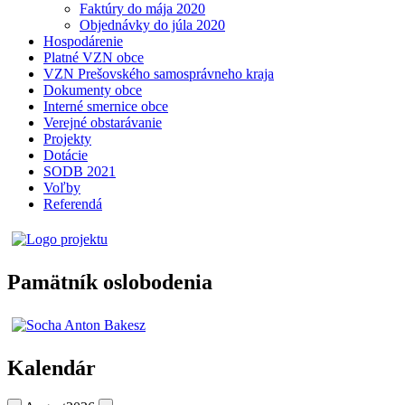
Faktúry do mája 2020
Objednávky do júla 2020
Hospodárenie
Platné VZN obce
VZN Prešovského samosprávneho kraja
Dokumenty obce
Interné smernice obce
Verejné obstarávanie
Projekty
Dotácie
SODB 2021
Voľby
Referendá
Pamätník oslobodenia
Kalendár