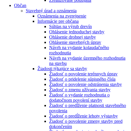
Zrealizované podujatia
Občan
Stavebný úrad a oznámenia
Oznámenia na zverejnenie
Informácie pre občana
Súhlas na výrub drevín
Ohlásenie jednoduchej stavby
Ohlásenie drobnej stavby
Ohlásenie stavebných úprav
Návrh na vydanie kolaudačného
rozhodnutia
Návrh na vydanie územného rozhodnutia
na stavbu
Žiadosti týkajúce sa stavby
Žiadosť o povolenie terénnych úprav
Žiadosť o pridelenie súpisného čísla
Žiadosť o povolenie odstránenia stavby
Žiadosť o zmenu užívania stavby
Žiadosť o vydanie rozhodnutia o
dodatočnom povolení stavby
Žiadosť o predĺženie platnosti stavebného
povolenia
Žiadosť o predĺženie lehoty výstavby
Žiadosť o povolenie zmeny stavby pred
dokončením