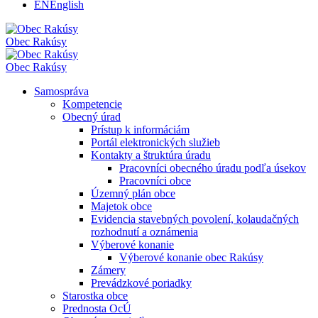
EN
English
Obec
Rakúsy
Obec
Rakúsy
Samospráva
Kompetencie
Obecný úrad
Prístup k informáciám
Portál elektronických služieb
Kontakty a štruktúra úradu
Pracovníci obecného úradu podľa úsekov
Pracovníci obce
Územný plán obce
Majetok obce
Evidencia stavebných povolení, kolaudačných
rozhodnutí a oznámenia
Výberové konanie
Výberové konanie obec Rakúsy
Zámery
Prevádzkové poriadky
Starostka obce
Prednosta OcÚ