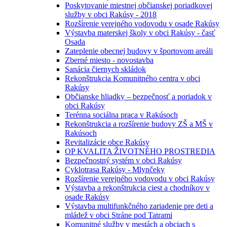
Poskytovanie miestnej občianskej poriadkovej
služby v obci Rakúsy - 2018
Rozšírenie verejného vodovodu v osade Rakúsy
Výstavba materskej školy v obci Rakúsy - časť
Osada
Zateplenie obecnej budovy v športovom areáli
Zberné miesto - novostavba
Sanácia čiernych skládok
Rekonštrukcia Komunitného centra v obci
Rakúsy
Občianske hliadky – bezpečnosť a poriadok v
obci Rakúsy
Terénna sociálna praca v Rakúsoch
Rekonštrukcia a rozšírenie budovy ZŠ a MŠ v
Rakúsoch
Revitalizácie obce Rakúsy
OP KVALITA ŽIVOTNÉHO PROSTREDIA
Bezpečnostný systém v obci Rakúsy
Cyklotrasa Rakúsy - Mlynčeky
Rozšírenie verejného vodovodu v obci Rakúsy
Výstavba a rekonštrukcia ciest a chodníkov v
osade Rakúsy
Výstavba multifunkčného zariadenie pre deti a
mládež v obci Stráne pod Tatrami
Komunitné služby v mestách a obciach s