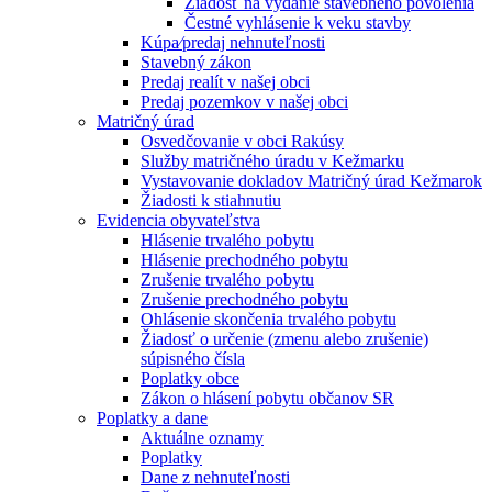
Žiadosť na vydanie stavebného povolenia
Čestné vyhlásenie k veku stavby
Kúpa⁄predaj nehnuteľnosti
Stavebný zákon
Predaj realít v našej obci
Predaj pozemkov v našej obci
Matričný úrad
Osvedčovanie v obci Rakúsy
Služby matričného úradu v Kežmarku
Vystavovanie dokladov Matričný úrad Kežmarok
Žiadosti k stiahnutiu
Evidencia obyvateľstva
Hlásenie trvalého pobytu
Hlásenie prechodného pobytu
Zrušenie trvalého pobytu
Zrušenie prechodného pobytu
Ohlásenie skončenia trvalého pobytu
Žiadosť o určenie (zmenu alebo zrušenie)
súpisného čísla
Poplatky obce
Zákon o hlásení pobytu občanov SR
Poplatky a dane
Aktuálne oznamy
Poplatky
Dane z nehnuteľnosti