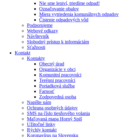
Nie sme leniví, triedíme odpad!
Označovanie obalov
Miera vytriedenia komunálnych odpadov
Čistenie odpadových vôd
Podporujeme
Webové odkazy
Návštevník
Slobodný prístup k informáciám
Sťažnosti
Kontakt
Kontakty
Obecný úrad
Organizácie v obci
Komunitní pracovníci
Terénni pracovníci
Poriadková služba
Farnosť
Zodpovedná osoba
Napíšte nám
Ochrana osobných údajov
SMS na číslo tiesňového volania
Maľovaná mapa Horný Spiš
Užitočné linky
Rýchly kontakt
Koronavírus na Slovensku