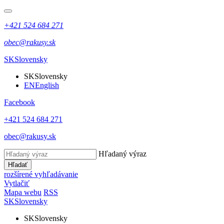
+421 524 684 271
obec@rakusy.sk
SK
Slovensky
SK
Slovensky
EN
English
Facebook
+421 524 684 271
obec@rakusy.sk
Hľadaný výraz
Hľadať
rozšírené vyhľadávanie
Vytlačiť
Mapa webu
RSS
SK
Slovensky
SK
Slovensky