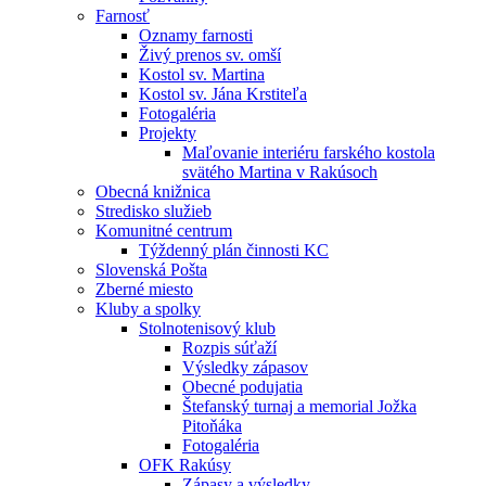
Farnosť
Oznamy farnosti
Živý prenos sv. omší
Kostol sv. Martina
Kostol sv. Jána Krstiteľa
Fotogaléria
Projekty
Maľovanie interiéru farského kostola
svätého Martina v Rakúsoch
Obecná knižnica
Stredisko služieb
Komunitné centrum
Týždenný plán činnosti KC
Slovenská Pošta
Zberné miesto
Kluby a spolky
Stolnotenisový klub
Rozpis súťaží
Výsledky zápasov
Obecné podujatia
Štefanský turnaj a memorial Jožka
Pitoňáka
Fotogaléria
OFK Rakúsy
Zápasy a výsledky