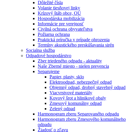
Dôležité čísla
Volanie tiesňovej linky
Krízový štáb obce, OÚ
Hospodárska mobilizácia
Informácie pre verejnosť
Civilná ochrana obyvateľstva
Požiarna ochrana
Praktická príručka v prípade ohrozenia
Termíny akustického preskúšavania sirén
Socialna služba
Odpadové hospodárstvo
Zber triedeného odpadu - aktuality
Naše Zberné miesto - nielen prevencia
Separujeme
Papier, plasty, sklo
Elektroodpad, nebezpečný odpad
Objemný odpad, drobný stavebný odpad
Viacvrstvové materiály
Kovový šrot a hlinikové obaly
Zmesový komunálny odpad
Zelený odpad
Harmonogram zberu Separovaného odpadu
Harmonogram zberu Zmesového komunálneho
odpadu
Žiadosť o zľavu