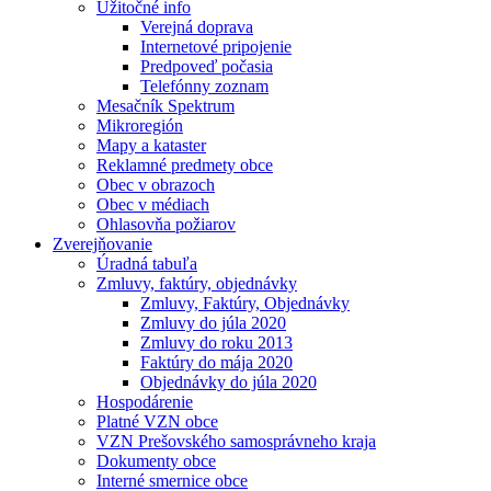
Užitočné info
Verejná doprava
Internetové pripojenie
Predpoveď počasia
Telefónny zoznam
Mesačník Spektrum
Mikroregión
Mapy a kataster
Reklamné predmety obce
Obec v obrazoch
Obec v médiach
Ohlasovňa požiarov
Zverejňovanie
Úradná tabuľa
Zmluvy, faktúry, objednávky
Zmluvy, Faktúry, Objednávky
Zmluvy do júla 2020
Zmluvy do roku 2013
Faktúry do mája 2020
Objednávky do júla 2020
Hospodárenie
Platné VZN obce
VZN Prešovského samosprávneho kraja
Dokumenty obce
Interné smernice obce