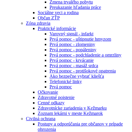
Zmena trvalého pobytu
Preukazanie hľadania práce
Sociálne veci a rodina
Občan ZŤP
Zóna zdravia
Praktické informácie
Varovný signál - infarkt
Prvá pomoc - uštipnutie hmyzom
Prvá pomoc - zlomeniny
Prvá pomoc - popáleniny
Prvá pomoc - podchladenie a omrzliny
Prvá pomoc - krvácanie
Prvá pomoc - masáž srdca
Prvá pomoc - protišokové opatrenia
Ako bezpečne vybrať kliešťa
Telefonické linky
Prvá pomoc
Očkovanie
Zdravotné poistenie
Cenné odkazy
Zdravotnícke zariadenia v Kežmarku
Zoznam lekárni v meste Kežmarok
Civilná ochrana
Postupy a odporúčania pre občanov v prípade
ohrozenia