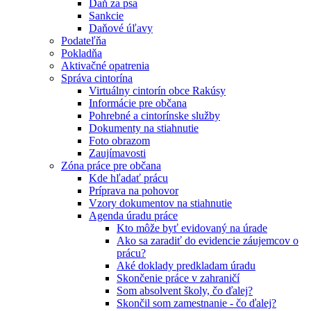
Daň za psa
Sankcie
Daňové úľavy
Podateľňa
Pokladňa
Aktivačné opatrenia
Správa cintorína
Virtuálny cintorín obce Rakúsy
Informácie pre občana
Pohrebné a cintorínske služby
Dokumenty na stiahnutie
Foto obrazom
Zaujímavosti
Zóna práce pre občana
Kde hľadať prácu
Príprava na pohovor
Vzory dokumentov na stiahnutie
Agenda úradu práce
Kto môže byť evidovaný na úrade
Ako sa zaradiť do evidencie záujemcov o
prácu?
Aké doklady predkladam úradu
Skončenie práce v zahraničí
Som absolvent školy, čo ďalej?
Skončil som zamestnanie - čo ďalej?