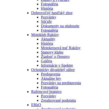
Fotogaléria
História
Dobrovoľný hasičský zbor
Pozvánky
Súťaže
Dokumenty na stiahnutie
Fotogaléria
Motoklub Rakúsy
Aktuality
História
Motokrosová trať Rakúsy
Stanovy klubu
Žiadosť o členstvo
Galéria
Informácie v Spektre
Ochotnícky divadelný súbor
Predstavenia
Aktuálne hry
Pozvánky na predstavenia
Fotogaléria
Ružencové bratstvo
Pozvánky
Zrealizované podujatia
ERkO