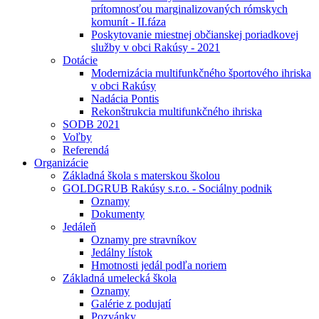
prítomnosťou marginalizovaných rómskych
komunít - II.fáza
Poskytovanie miestnej občianskej poriadkovej
služby v obci Rakúsy - 2021
Dotácie
Modernizácia multifunkčného športového ihriska
v obci Rakúsy
Nadácia Pontis
Rekonštrukcia multifunkčného ihriska
SODB 2021
Voľby
Referendá
Organizácie
Základná škola s materskou školou
GOLDGRUB Rakúsy s.r.o. - Sociálny podnik
Oznamy
Dokumenty
Jedáleň
Oznamy pre stravníkov
Jedálny lístok
Hmotnosti jedál podľa noriem
Základná umelecká škola
Oznamy
Galérie z podujatí
Pozvánky