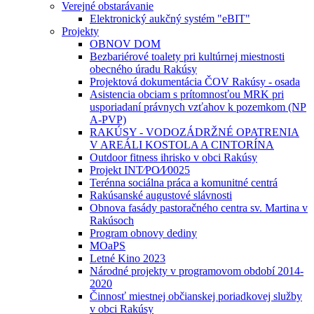
Verejné obstarávanie
Elektronický aukčný systém "eBIT"
Projekty
OBNOV DOM
Bezbariérové toalety pri kultúrnej miestnosti
obecného úradu Rakúsy
Projektová dokumentácia ČOV Rakúsy - osada
Asistencia obciam s prítomnosťou MRK pri
usporiadaní právnych vzťahov k pozemkom (NP
A-PVP)
RAKÚSY - VODOZÁDRŽNÉ OPATRENIA
V AREÁLI KOSTOLA A CINTORÍNA
Outdoor fitness ihrisko v obci Rakúsy
Projekt INT⁄PO⁄I⁄0025
Terénna sociálna práca a komunitné centrá
Rakúsanské augustové slávnosti
Obnova fasády pastoračného centra sv. Martina v
Rakúsoch
Program obnovy dediny
MOaPS
Letné Kino 2023
Národné projekty v programovom období 2014-
2020
Činnosť miestnej občianskej poriadkovej služby
v obci Rakúsy