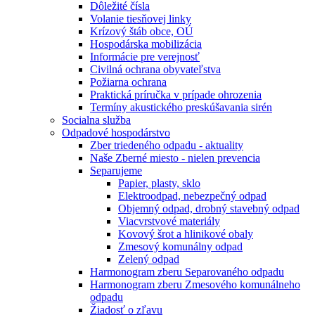
Dôležité čísla
Volanie tiesňovej linky
Krízový štáb obce, OÚ
Hospodárska mobilizácia
Informácie pre verejnosť
Civilná ochrana obyvateľstva
Požiarna ochrana
Praktická príručka v prípade ohrozenia
Termíny akustického preskúšavania sirén
Socialna služba
Odpadové hospodárstvo
Zber triedeného odpadu - aktuality
Naše Zberné miesto - nielen prevencia
Separujeme
Papier, plasty, sklo
Elektroodpad, nebezpečný odpad
Objemný odpad, drobný stavebný odpad
Viacvrstvové materiály
Kovový šrot a hlinikové obaly
Zmesový komunálny odpad
Zelený odpad
Harmonogram zberu Separovaného odpadu
Harmonogram zberu Zmesového komunálneho
odpadu
Žiadosť o zľavu