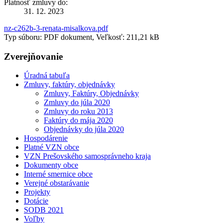
Platnosť zmluvy do:
31. 12. 2023
nz-c262b-3-renata-misalkova.pdf
Typ súboru: PDF dokument, Veľkosť: 211,21 kB
Zverejňovanie
Úradná tabuľa
Zmluvy, faktúry, objednávky
Zmluvy, Faktúry, Objednávky
Zmluvy do júla 2020
Zmluvy do roku 2013
Faktúry do mája 2020
Objednávky do júla 2020
Hospodárenie
Platné VZN obce
VZN Prešovského samosprávneho kraja
Dokumenty obce
Interné smernice obce
Verejné obstarávanie
Projekty
Dotácie
SODB 2021
Voľby