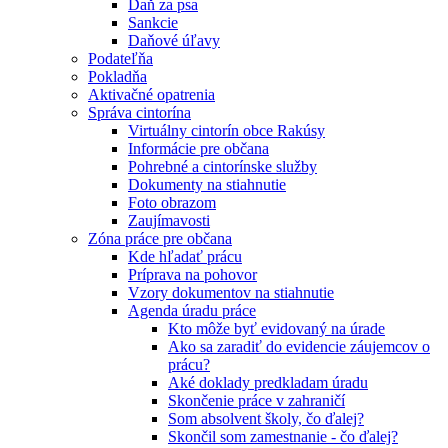
Daň za psa
Sankcie
Daňové úľavy
Podateľňa
Pokladňa
Aktivačné opatrenia
Správa cintorína
Virtuálny cintorín obce Rakúsy
Informácie pre občana
Pohrebné a cintorínske služby
Dokumenty na stiahnutie
Foto obrazom
Zaujímavosti
Zóna práce pre občana
Kde hľadať prácu
Príprava na pohovor
Vzory dokumentov na stiahnutie
Agenda úradu práce
Kto môže byť evidovaný na úrade
Ako sa zaradiť do evidencie záujemcov o
prácu?
Aké doklady predkladam úradu
Skončenie práce v zahraničí
Som absolvent školy, čo ďalej?
Skončil som zamestnanie - čo ďalej?