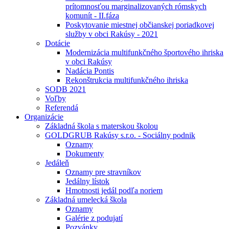
prítomnosťou marginalizovaných rómskych
komunít - II.fáza
Poskytovanie miestnej občianskej poriadkovej
služby v obci Rakúsy - 2021
Dotácie
Modernizácia multifunkčného športového ihriska
v obci Rakúsy
Nadácia Pontis
Rekonštrukcia multifunkčného ihriska
SODB 2021
Voľby
Referendá
Organizácie
Základná škola s materskou školou
GOLDGRUB Rakúsy s.r.o. - Sociálny podnik
Oznamy
Dokumenty
Jedáleň
Oznamy pre stravníkov
Jedálny lístok
Hmotnosti jedál podľa noriem
Základná umelecká škola
Oznamy
Galérie z podujatí
Pozvánky