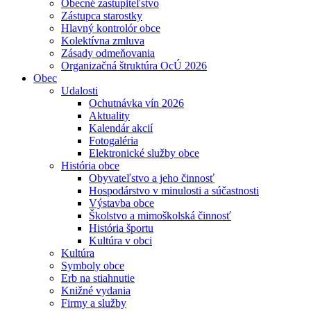
Obecné zastupiteľstvo
Zástupca starostky
Hlavný kontrolór obce
Kolektívna zmluva
Zásady odmeňovania
Organizačná štruktúra OcÚ 2026
Obec
Udalosti
Ochutnávka vín 2026
Aktuality
Kalendár akcií
Fotogaléria
Elektronické služby obce
História obce
Obyvateľstvo a jeho činnosť
Hospodárstvo v minulosti a súčastnosti
Výstavba obce
Školstvo a mimoškolská činnosť
História športu
Kultúra v obci
Kultúra
Symboly obce
Erb na stiahnutie
Knižné vydania
Firmy a služby