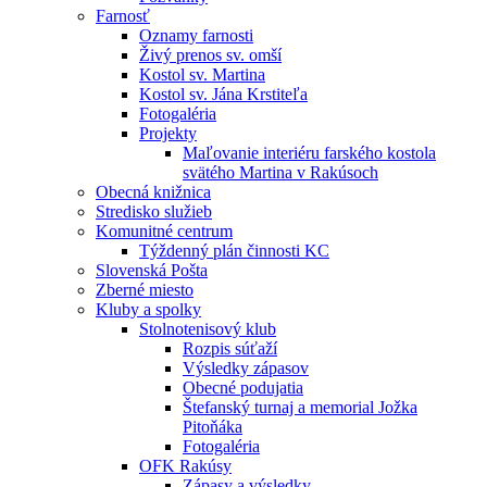
Farnosť
Oznamy farnosti
Živý prenos sv. omší
Kostol sv. Martina
Kostol sv. Jána Krstiteľa
Fotogaléria
Projekty
Maľovanie interiéru farského kostola
svätého Martina v Rakúsoch
Obecná knižnica
Stredisko služieb
Komunitné centrum
Týždenný plán činnosti KC
Slovenská Pošta
Zberné miesto
Kluby a spolky
Stolnotenisový klub
Rozpis súťaží
Výsledky zápasov
Obecné podujatia
Štefanský turnaj a memorial Jožka
Pitoňáka
Fotogaléria
OFK Rakúsy
Zápasy a výsledky