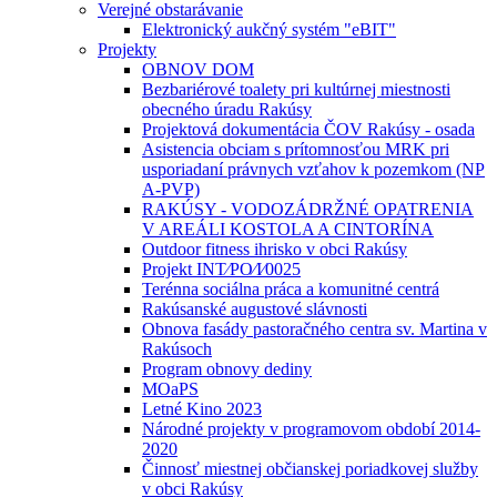
Verejné obstarávanie
Elektronický aukčný systém "eBIT"
Projekty
OBNOV DOM
Bezbariérové toalety pri kultúrnej miestnosti
obecného úradu Rakúsy
Projektová dokumentácia ČOV Rakúsy - osada
Asistencia obciam s prítomnosťou MRK pri
usporiadaní právnych vzťahov k pozemkom (NP
A-PVP)
RAKÚSY - VODOZÁDRŽNÉ OPATRENIA
V AREÁLI KOSTOLA A CINTORÍNA
Outdoor fitness ihrisko v obci Rakúsy
Projekt INT⁄PO⁄I⁄0025
Terénna sociálna práca a komunitné centrá
Rakúsanské augustové slávnosti
Obnova fasády pastoračného centra sv. Martina v
Rakúsoch
Program obnovy dediny
MOaPS
Letné Kino 2023
Národné projekty v programovom období 2014-
2020
Činnosť miestnej občianskej poriadkovej služby
v obci Rakúsy