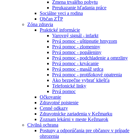
Zmena trvalého pobytu
Preukazanie hľadania práce
Sociálne veci a rodina
Občan ZŤP
Zóna zdravia
Praktické informácie
Varovný signál - infarkt
Prvá pomoc - uštipnutie hmyzom
Prvá pomoc - zlomeniny
Prvá pomoc - popáleniny
Prvá pomoc - podchladenie a omrzliny
Prvá pomoc - krvácanie
Prvá pomoc - masáž srdca
Prvá pomoc - protišokové opatrenia
Ako bezpečne vybrať kliešťa
Telefonické linky
Prvá pomoc
Očkovanie
Zdravotné poistenie
Cenné odkazy
Zdravotnícke zariadenia v Kežmarku
Zoznam lekárni v meste Kežmarok
Civilná ochrana
Postupy a odporúčania pre občanov v prípade
ohrozenia