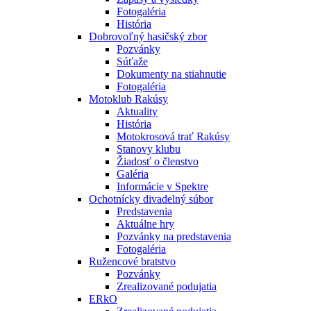
Fotogaléria
História
Dobrovoľný hasičský zbor
Pozvánky
Súťaže
Dokumenty na stiahnutie
Fotogaléria
Motoklub Rakúsy
Aktuality
História
Motokrosová trať Rakúsy
Stanovy klubu
Žiadosť o členstvo
Galéria
Informácie v Spektre
Ochotnícky divadelný súbor
Predstavenia
Aktuálne hry
Pozvánky na predstavenia
Fotogaléria
Ružencové bratstvo
Pozvánky
Zrealizované podujatia
ERkO