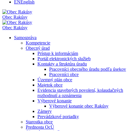
EN
English
Obec
Rakúsy
Obec
Rakúsy
Samospráva
Kompetencie
Obecný úrad
Prístup k informáciám
Portál elektronických služieb
Kontakty a štruktúra úradu
Pracovníci obecného úradu podľa úsekov
Pracovníci obce
Územný plán obce
Majetok obce
Evidencia stavebných povolení, kolaudačných
rozhodnutí a oznámenia
Výberové konanie
Výberové konanie obec Rakúsy
Zámery
Prevádzkové poriadky
Starostka obce
Prednosta OcÚ