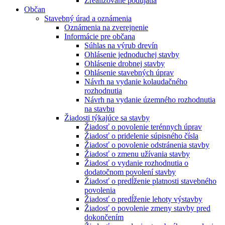
Zrealizované podujatia
Občan
Stavebný úrad a oznámenia
Oznámenia na zverejnenie
Informácie pre občana
Súhlas na výrub drevín
Ohlásenie jednoduchej stavby
Ohlásenie drobnej stavby
Ohlásenie stavebných úprav
Návrh na vydanie kolaudačného
rozhodnutia
Návrh na vydanie územného rozhodnutia
na stavbu
Žiadosti týkajúce sa stavby
Žiadosť o povolenie terénnych úprav
Žiadosť o pridelenie súpisného čísla
Žiadosť o povolenie odstránenia stavby
Žiadosť o zmenu užívania stavby
Žiadosť o vydanie rozhodnutia o
dodatočnom povolení stavby
Žiadosť o predĺženie platnosti stavebného
povolenia
Žiadosť o predĺženie lehoty výstavby
Žiadosť o povolenie zmeny stavby pred
dokončením