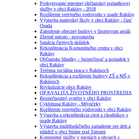
Poskytovanie miestnej občianskej poriadkovej
služby v obci Rakúsy - 2018
Rozšírenie verejného vodovodu v osade Rakúsy
Výstavba materskej školy v obci Rakúsy - časť
Osada
Zateplenie obecnej budovy v športovom areáli
Zberné miesto - novostavba
Sanácia čiernych skládok
Rekonštrukcia Komunitného centra v obci
Rakúsy
Občianske hliadky – bezpečnosť a poriadok v
obci Rakúsy
Terénna sociálna praca v Rakúsoch
Rekonštrukcia a rozšírenie budovy ZŠ a MŠ v
Rakúsoch
Revitalizácie obce Rakúsy
OP KVALITA ŽIVOTNÉHO PROSTREDIA
Bezpečnostný systém v obci Rakúsy
Cyklotrasa Rakúsy - Mlynčeky
Rozšírenie verejného vodovodu v obci Rakúsy
Výstavba a rekonštrukcia ciest a chodníkov v
osade Rakúsy
Výstavba multifunkčného zariadenie pre deti a
mládež v obci Stráne pod Tatrami
Komunitné služby v mestách a obciach s