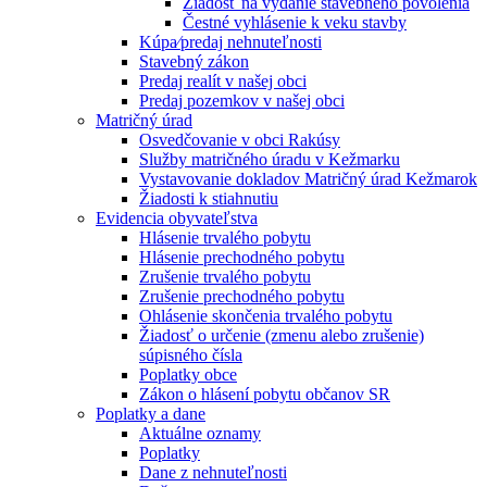
Žiadosť na vydanie stavebného povolenia
Čestné vyhlásenie k veku stavby
Kúpa⁄predaj nehnuteľnosti
Stavebný zákon
Predaj realít v našej obci
Predaj pozemkov v našej obci
Matričný úrad
Osvedčovanie v obci Rakúsy
Služby matričného úradu v Kežmarku
Vystavovanie dokladov Matričný úrad Kežmarok
Žiadosti k stiahnutiu
Evidencia obyvateľstva
Hlásenie trvalého pobytu
Hlásenie prechodného pobytu
Zrušenie trvalého pobytu
Zrušenie prechodného pobytu
Ohlásenie skončenia trvalého pobytu
Žiadosť o určenie (zmenu alebo zrušenie)
súpisného čísla
Poplatky obce
Zákon o hlásení pobytu občanov SR
Poplatky a dane
Aktuálne oznamy
Poplatky
Dane z nehnuteľnosti