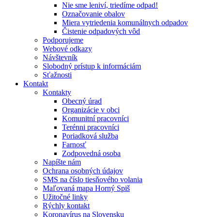
Nie sme leniví, triedíme odpad!
Označovanie obalov
Miera vytriedenia komunálnych odpadov
Čistenie odpadových vôd
Podporujeme
Webové odkazy
Návštevník
Slobodný prístup k informáciám
Sťažnosti
Kontakt
Kontakty
Obecný úrad
Organizácie v obci
Komunitní pracovníci
Terénni pracovníci
Poriadková služba
Farnosť
Zodpovedná osoba
Napíšte nám
Ochrana osobných údajov
SMS na číslo tiesňového volania
Maľovaná mapa Horný Spiš
Užitočné linky
Rýchly kontakt
Koronavírus na Slovensku