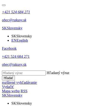
+421 524 684 271
obec@rakusy.sk
SK
Slovensky
SK
Slovensky
EN
English
Facebook
+421 524 684 271
obec@rakusy.sk
Hľadaný výraz
Hľadať
rozšírené vyhľadávanie
Vytlačiť
Mapa webu
RSS
SK
Slovensky
SK
Slovensky