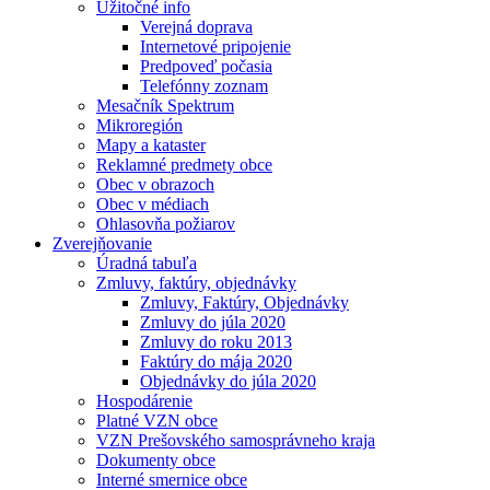
Užitočné info
Verejná doprava
Internetové pripojenie
Predpoveď počasia
Telefónny zoznam
Mesačník Spektrum
Mikroregión
Mapy a kataster
Reklamné predmety obce
Obec v obrazoch
Obec v médiach
Ohlasovňa požiarov
Zverejňovanie
Úradná tabuľa
Zmluvy, faktúry, objednávky
Zmluvy, Faktúry, Objednávky
Zmluvy do júla 2020
Zmluvy do roku 2013
Faktúry do mája 2020
Objednávky do júla 2020
Hospodárenie
Platné VZN obce
VZN Prešovského samosprávneho kraja
Dokumenty obce
Interné smernice obce