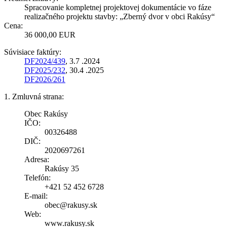
Spracovanie kompletnej projektovej dokumentácie vo fáze
realizačného projektu stavby: „Zberný dvor v obci Rakúsy“
Cena:
36 000,00 EUR
Súvisiace faktúry:
DF2024/439
, 3.7 .2024
DF2025/232
, 30.4 .2025
DF2026/261
1. Zmluvná strana:
Obec Rakúsy
IČO:
00326488
DIČ:
2020697261
Adresa:
Rakúsy 35
Telefón:
+421 52 452 6728
E-mail:
obec@rakusy.sk
Web:
www.rakusy.sk