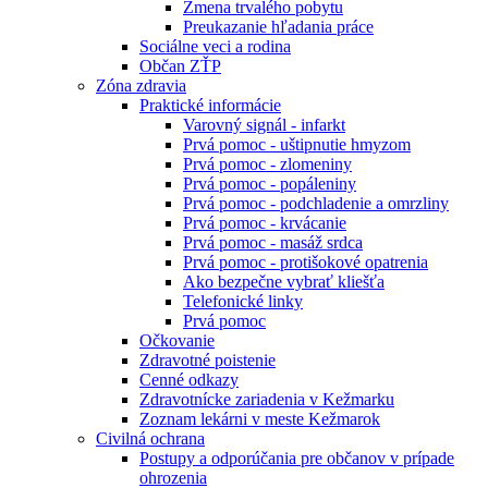
Zmena trvalého pobytu
Preukazanie hľadania práce
Sociálne veci a rodina
Občan ZŤP
Zóna zdravia
Praktické informácie
Varovný signál - infarkt
Prvá pomoc - uštipnutie hmyzom
Prvá pomoc - zlomeniny
Prvá pomoc - popáleniny
Prvá pomoc - podchladenie a omrzliny
Prvá pomoc - krvácanie
Prvá pomoc - masáž srdca
Prvá pomoc - protišokové opatrenia
Ako bezpečne vybrať kliešťa
Telefonické linky
Prvá pomoc
Očkovanie
Zdravotné poistenie
Cenné odkazy
Zdravotnícke zariadenia v Kežmarku
Zoznam lekárni v meste Kežmarok
Civilná ochrana
Postupy a odporúčania pre občanov v prípade
ohrozenia