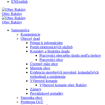
EN
English
Obec
Rakúsy
Obec
Rakúsy
Samospráva
Kompetencie
Obecný úrad
Prístup k informáciám
Portál elektronických služieb
Kontakty a štruktúra úradu
Pracovníci obecného úradu podľa úsekov
Pracovníci obce
Územný plán obce
Majetok obce
Evidencia stavebných povolení, kolaudačných
rozhodnutí a oznámenia
Výberové konanie
Výberové konanie obec Rakúsy
Zámery
Prevádzkové poriadky
Starostka obce
Prednosta OcÚ