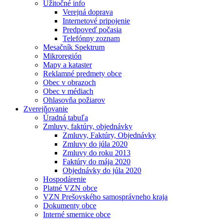
Užitočné info
Verejná doprava
Internetové pripojenie
Predpoveď počasia
Telefónny zoznam
Mesačník Spektrum
Mikroregión
Mapy a kataster
Reklamné predmety obce
Obec v obrazoch
Obec v médiach
Ohlasovňa požiarov
Zverejňovanie
Úradná tabuľa
Zmluvy, faktúry, objednávky
Zmluvy, Faktúry, Objednávky
Zmluvy do júla 2020
Zmluvy do roku 2013
Faktúry do mája 2020
Objednávky do júla 2020
Hospodárenie
Platné VZN obce
VZN Prešovského samosprávneho kraja
Dokumenty obce
Interné smernice obce