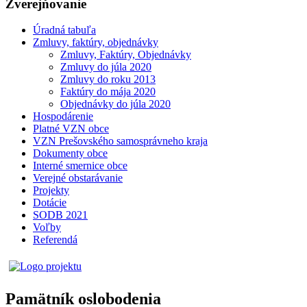
Zverejňovanie
Úradná tabuľa
Zmluvy, faktúry, objednávky
Zmluvy, Faktúry, Objednávky
Zmluvy do júla 2020
Zmluvy do roku 2013
Faktúry do mája 2020
Objednávky do júla 2020
Hospodárenie
Platné VZN obce
VZN Prešovského samosprávneho kraja
Dokumenty obce
Interné smernice obce
Verejné obstarávanie
Projekty
Dotácie
SODB 2021
Voľby
Referendá
Pamätník oslobodenia