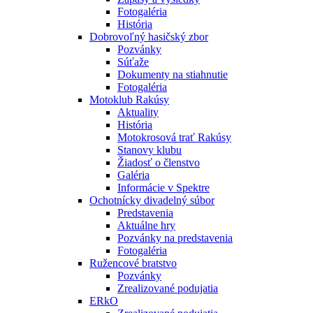
Fotogaléria
História
Dobrovoľný hasičský zbor
Pozvánky
Súťaže
Dokumenty na stiahnutie
Fotogaléria
Motoklub Rakúsy
Aktuality
História
Motokrosová trať Rakúsy
Stanovy klubu
Žiadosť o členstvo
Galéria
Informácie v Spektre
Ochotnícky divadelný súbor
Predstavenia
Aktuálne hry
Pozvánky na predstavenia
Fotogaléria
Ružencové bratstvo
Pozvánky
Zrealizované podujatia
ERkO