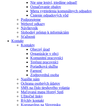
Nie sme leniví, triedíme odpad!
Označovanie obalov
Miera vytriedenia komunálnych odpadov
Čistenie odpadových vôd
Podporujeme
Webové odkazy
Návštevník
Slobodný prístup k informáciám
Sťažnosti
Kontakt
Kontakty
Obecný úrad
Organizácie v obci
Komunitní pracovníci
Terénni pracovníci
Poriadková služba
Farnosť
Zodpovedná osoba
Napíšte nám
Ochrana osobných údajov
SMS na číslo tiesňového volania
Maľovaná mapa Horný Spiš
Užitočné linky
Rýchly kontakt
Koronavírus na Slovensku