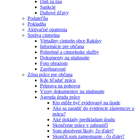
Daň za psa
Sankcie
Daňové úľavy
Podateľňa
Pokladňa
Aktivačné opatrenia
Správa cintorína
Virtuálny cintorín obce Rakúsy
Informácie pre občana
Pohrebné a cintorínske služby
Dokumenty na stiahnutie
Foto obrazom
Zaujímavosti
Zóna práce pre občana
Kde hľadať prácu
Príprava na pohovor
Vzory dokumentov na stiahnutie
Agenda úradu práce
Kto môže byť evidovaný na úrade
Ako sa zaradiť do evidencie záujemcov o
prácu?
Aké doklady predkladam úradu
Skončenie práce v zahraničí
Som absolvent školy, čo ďalej?
Skončil som zamestnanie - čo ďalej?