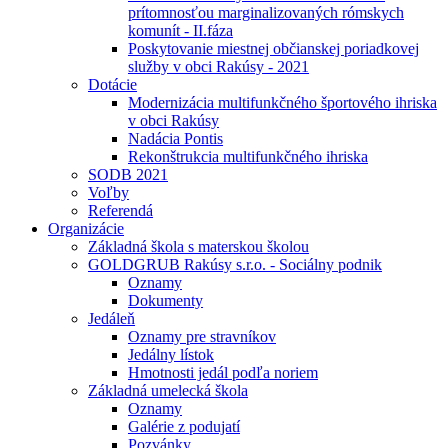
prítomnosťou marginalizovaných rómskych
komunít - II.fáza
Poskytovanie miestnej občianskej poriadkovej
služby v obci Rakúsy - 2021
Dotácie
Modernizácia multifunkčného športového ihriska
v obci Rakúsy
Nadácia Pontis
Rekonštrukcia multifunkčného ihriska
SODB 2021
Voľby
Referendá
Organizácie
Základná škola s materskou školou
GOLDGRUB Rakúsy s.r.o. - Sociálny podnik
Oznamy
Dokumenty
Jedáleň
Oznamy pre stravníkov
Jedálny lístok
Hmotnosti jedál podľa noriem
Základná umelecká škola
Oznamy
Galérie z podujatí
Pozvánky