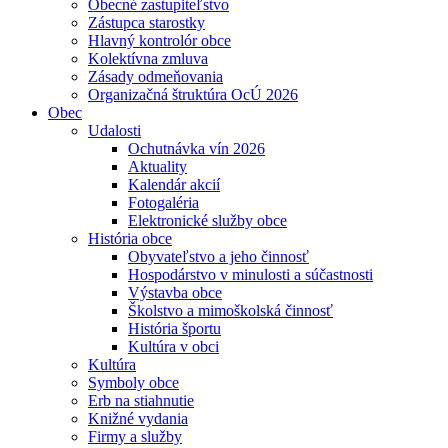
Obecné zastupiteľstvo
Zástupca starostky
Hlavný kontrolór obce
Kolektívna zmluva
Zásady odmeňovania
Organizačná štruktúra OcÚ 2026
Obec
Udalosti
Ochutnávka vín 2026
Aktuality
Kalendár akcií
Fotogaléria
Elektronické služby obce
História obce
Obyvateľstvo a jeho činnosť
Hospodárstvo v minulosti a súčastnosti
Výstavba obce
Školstvo a mimoškolská činnosť
História športu
Kultúra v obci
Kultúra
Symboly obce
Erb na stiahnutie
Knižné vydania
Firmy a služby