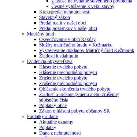
Žiadosť na vydanie stavebného povolenia
Čestné vyhlásenie k veku stavby
Kúpa⁄predaj nehnuteľnosti
Stavebný zákon
Predaj realít v našej obci
Predaj pozemkov v našej obci
Matričný úrad
Osvedčovanie v obci Rakúsy
Služby matričného úradu v Kežmarku
Vystavovanie dokladov Matričný úrad Kežmarok
Žiadosti k stiahnutiu
Evidencia obyvateľstva
Hlásenie trvalého pobytu
Hlásenie prechodného pobytu
Zrušenie trvalého pobytu
Zrušenie prechodného pobytu
Ohlásenie skončenia trvalého pobytu
Žiadosť o určenie (zmenu alebo zrušenie)
súpisného čísla
Poplatky obce
Zákon o hlásení pobytu občanov SR
Poplatky a dane
Aktuálne oznamy
Poplatky
Dane z nehnuteľnosti