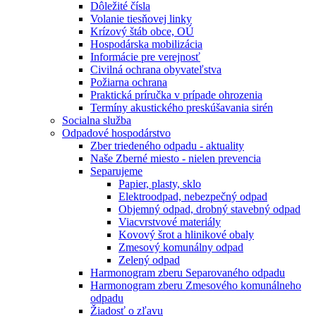
Dôležité čísla
Volanie tiesňovej linky
Krízový štáb obce, OÚ
Hospodárska mobilizácia
Informácie pre verejnosť
Civilná ochrana obyvateľstva
Požiarna ochrana
Praktická príručka v prípade ohrozenia
Termíny akustického preskúšavania sirén
Socialna služba
Odpadové hospodárstvo
Zber triedeného odpadu - aktuality
Naše Zberné miesto - nielen prevencia
Separujeme
Papier, plasty, sklo
Elektroodpad, nebezpečný odpad
Objemný odpad, drobný stavebný odpad
Viacvrstvové materiály
Kovový šrot a hlinikové obaly
Zmesový komunálny odpad
Zelený odpad
Harmonogram zberu Separovaného odpadu
Harmonogram zberu Zmesového komunálneho
odpadu
Žiadosť o zľavu