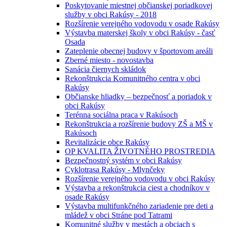
Poskytovanie miestnej občianskej poriadkovej
služby v obci Rakúsy - 2018
Rozšírenie verejného vodovodu v osade Rakúsy
Výstavba materskej školy v obci Rakúsy - časť
Osada
Zateplenie obecnej budovy v športovom areáli
Zberné miesto - novostavba
Sanácia čiernych skládok
Rekonštrukcia Komunitného centra v obci
Rakúsy
Občianske hliadky – bezpečnosť a poriadok v
obci Rakúsy
Terénna sociálna praca v Rakúsoch
Rekonštrukcia a rozšírenie budovy ZŠ a MŠ v
Rakúsoch
Revitalizácie obce Rakúsy
OP KVALITA ŽIVOTNÉHO PROSTREDIA
Bezpečnostný systém v obci Rakúsy
Cyklotrasa Rakúsy - Mlynčeky
Rozšírenie verejného vodovodu v obci Rakúsy
Výstavba a rekonštrukcia ciest a chodníkov v
osade Rakúsy
Výstavba multifunkčného zariadenie pre deti a
mládež v obci Stráne pod Tatrami
Komunitné služby v mestách a obciach s