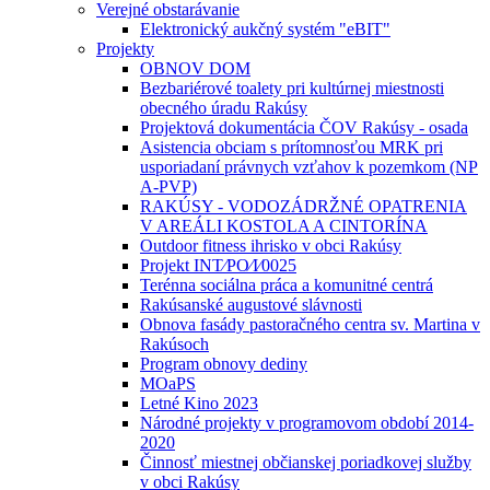
Verejné obstarávanie
Elektronický aukčný systém "eBIT"
Projekty
OBNOV DOM
Bezbariérové toalety pri kultúrnej miestnosti
obecného úradu Rakúsy
Projektová dokumentácia ČOV Rakúsy - osada
Asistencia obciam s prítomnosťou MRK pri
usporiadaní právnych vzťahov k pozemkom (NP
A-PVP)
RAKÚSY - VODOZÁDRŽNÉ OPATRENIA
V AREÁLI KOSTOLA A CINTORÍNA
Outdoor fitness ihrisko v obci Rakúsy
Projekt INT⁄PO⁄I⁄0025
Terénna sociálna práca a komunitné centrá
Rakúsanské augustové slávnosti
Obnova fasády pastoračného centra sv. Martina v
Rakúsoch
Program obnovy dediny
MOaPS
Letné Kino 2023
Národné projekty v programovom období 2014-
2020
Činnosť miestnej občianskej poriadkovej služby
v obci Rakúsy