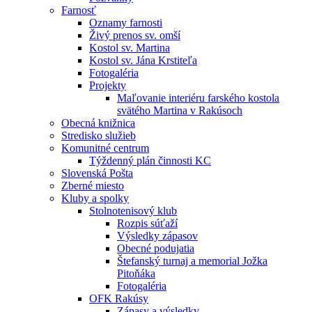
Farnosť
Oznamy farnosti
Živý prenos sv. omší
Kostol sv. Martina
Kostol sv. Jána Krstiteľa
Fotogaléria
Projekty
Maľovanie interiéru farského kostola
svätého Martina v Rakúsoch
Obecná knižnica
Stredisko služieb
Komunitné centrum
Týždenný plán činnosti KC
Slovenská Pošta
Zberné miesto
Kluby a spolky
Stolnotenisový klub
Rozpis súťaží
Výsledky zápasov
Obecné podujatia
Štefanský turnaj a memorial Jožka
Pitoňáka
Fotogaléria
OFK Rakúsy
Zápasy a výsledky