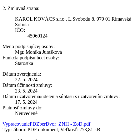
2. Zmluvná strana:
KAROL KOVÁCS s.r.o., L.Svobodu 8, 979 01 Rimavská
Sobota
IČO:
45969124
Meno podpisujúcej osoby:
Mgr. Monika Jurašková
Funkcia podpisujúcej osoby:
Starostka
Dátum zverejnenia:
22. 5. 2024
Dátum účinnosti zmluvy:
23. 5. 2024
Dátum uzatvorenia/udelenia súhlasu s uzatvorením zmluvy:
17. 5. 2024
Platnosť zmluvy do:
Neuvedené
VypracovaniePDZberDvor_ZNH - ZoD.pdf
Typ súboru: PDF dokument, Veľkosť: 253,81 kB