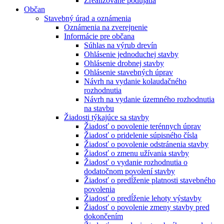
Zrealizované podujatia
Občan
Stavebný úrad a oznámenia
Oznámenia na zverejnenie
Informácie pre občana
Súhlas na výrub drevín
Ohlásenie jednoduchej stavby
Ohlásenie drobnej stavby
Ohlásenie stavebných úprav
Návrh na vydanie kolaudačného
rozhodnutia
Návrh na vydanie územného rozhodnutia
na stavbu
Žiadosti týkajúce sa stavby
Žiadosť o povolenie terénnych úprav
Žiadosť o pridelenie súpisného čísla
Žiadosť o povolenie odstránenia stavby
Žiadosť o zmenu užívania stavby
Žiadosť o vydanie rozhodnutia o
dodatočnom povolení stavby
Žiadosť o predĺženie platnosti stavebného
povolenia
Žiadosť o predĺženie lehoty výstavby
Žiadosť o povolenie zmeny stavby pred
dokončením