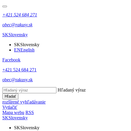
+421 524 684 271
obec@rakusy.sk
SK
Slovensky
SK
Slovensky
EN
English
Facebook
+421 524 684 271
obec@rakusy.sk
Hľadaný výraz
Hľadať
rozšírené vyhľadávanie
Vytlačiť
Mapa webu
RSS
SK
Slovensky
SK
Slovensky