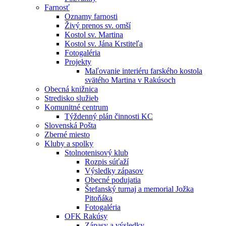
Farnosť
Oznamy farnosti
Živý prenos sv. omší
Kostol sv. Martina
Kostol sv. Jána Krstiteľa
Fotogaléria
Projekty
Maľovanie interiéru farského kostola
svätého Martina v Rakúsoch
Obecná knižnica
Stredisko služieb
Komunitné centrum
Týždenný plán činnosti KC
Slovenská Pošta
Zberné miesto
Kluby a spolky
Stolnotenisový klub
Rozpis súťaží
Výsledky zápasov
Obecné podujatia
Štefanský turnaj a memorial Jožka
Pitoňáka
Fotogaléria
OFK Rakúsy
Zápasy a výsledky