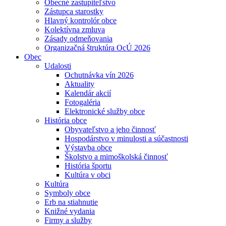
Obecné zastupiteľstvo
Zástupca starostky
Hlavný kontrolór obce
Kolektívna zmluva
Zásady odmeňovania
Organizačná štruktúra OcÚ 2026
Obec
Udalosti
Ochutnávka vín 2026
Aktuality
Kalendár akcií
Fotogaléria
Elektronické služby obce
História obce
Obyvateľstvo a jeho činnosť
Hospodárstvo v minulosti a súčastnosti
Výstavba obce
Školstvo a mimoškolská činnosť
História športu
Kultúra v obci
Kultúra
Symboly obce
Erb na stiahnutie
Knižné vydania
Firmy a služby