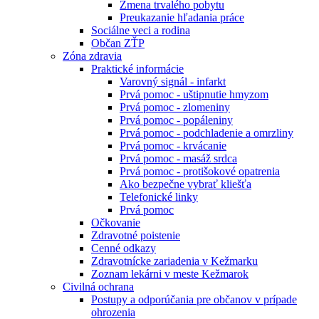
Zmena trvalého pobytu
Preukazanie hľadania práce
Sociálne veci a rodina
Občan ZŤP
Zóna zdravia
Praktické informácie
Varovný signál - infarkt
Prvá pomoc - uštipnutie hmyzom
Prvá pomoc - zlomeniny
Prvá pomoc - popáleniny
Prvá pomoc - podchladenie a omrzliny
Prvá pomoc - krvácanie
Prvá pomoc - masáž srdca
Prvá pomoc - protišokové opatrenia
Ako bezpečne vybrať kliešťa
Telefonické linky
Prvá pomoc
Očkovanie
Zdravotné poistenie
Cenné odkazy
Zdravotnícke zariadenia v Kežmarku
Zoznam lekárni v meste Kežmarok
Civilná ochrana
Postupy a odporúčania pre občanov v prípade
ohrozenia