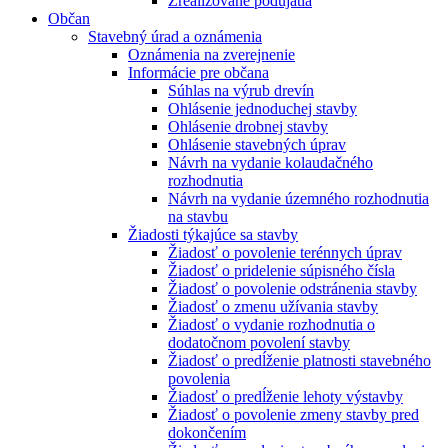
Zrealizované podujatia
Občan
Stavebný úrad a oznámenia
Oznámenia na zverejnenie
Informácie pre občana
Súhlas na výrub drevín
Ohlásenie jednoduchej stavby
Ohlásenie drobnej stavby
Ohlásenie stavebných úprav
Návrh na vydanie kolaudačného
rozhodnutia
Návrh na vydanie územného rozhodnutia
na stavbu
Žiadosti týkajúce sa stavby
Žiadosť o povolenie terénnych úprav
Žiadosť o pridelenie súpisného čísla
Žiadosť o povolenie odstránenia stavby
Žiadosť o zmenu užívania stavby
Žiadosť o vydanie rozhodnutia o
dodatočnom povolení stavby
Žiadosť o predĺženie platnosti stavebného
povolenia
Žiadosť o predĺženie lehoty výstavby
Žiadosť o povolenie zmeny stavby pred
dokončením