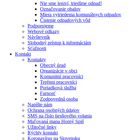
Nie sme leniví, triedíme odpad!
Označovanie obalov
Miera vytriedenia komunálnych odpadov
Čistenie odpadových vôd
Podporujeme
Webové odkazy
Návštevník
Slobodný prístup k informáciám
Sťažnosti
Kontakt
Kontakty
Obecný úrad
Organizácie v obci
Komunitní pracovníci
Terénni pracovníci
Poriadková služba
Farnosť
Zodpovedná osoba
Napíšte nám
Ochrana osobných údajov
SMS na číslo tiesňového volania
Maľovaná mapa Horný Spiš
Užitočné linky
Rýchly kontakt
Koronavírus na Slovensku