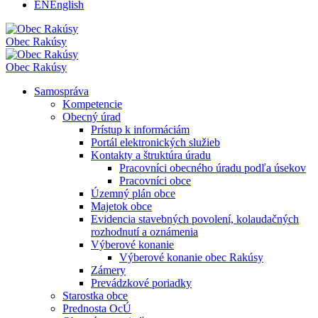
EN
English
Obec
Rakúsy
Obec
Rakúsy
Samospráva
Kompetencie
Obecný úrad
Prístup k informáciám
Portál elektronických služieb
Kontakty a štruktúra úradu
Pracovníci obecného úradu podľa úsekov
Pracovníci obce
Územný plán obce
Majetok obce
Evidencia stavebných povolení, kolaudačných
rozhodnutí a oznámenia
Výberové konanie
Výberové konanie obec Rakúsy
Zámery
Prevádzkové poriadky
Starostka obce
Prednosta OcÚ