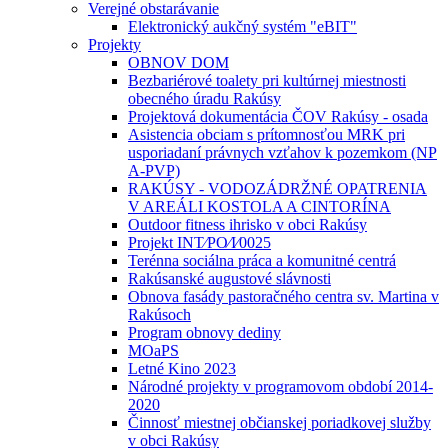
Verejné obstarávanie
Elektronický aukčný systém "eBIT"
Projekty
OBNOV DOM
Bezbariérové toalety pri kultúrnej miestnosti
obecného úradu Rakúsy
Projektová dokumentácia ČOV Rakúsy - osada
Asistencia obciam s prítomnosťou MRK pri
usporiadaní právnych vzťahov k pozemkom (NP
A-PVP)
RAKÚSY - VODOZÁDRŽNÉ OPATRENIA
V AREÁLI KOSTOLA A CINTORÍNA
Outdoor fitness ihrisko v obci Rakúsy
Projekt INT⁄PO⁄I⁄0025
Terénna sociálna práca a komunitné centrá
Rakúsanské augustové slávnosti
Obnova fasády pastoračného centra sv. Martina v
Rakúsoch
Program obnovy dediny
MOaPS
Letné Kino 2023
Národné projekty v programovom období 2014-
2020
Činnosť miestnej občianskej poriadkovej služby
v obci Rakúsy