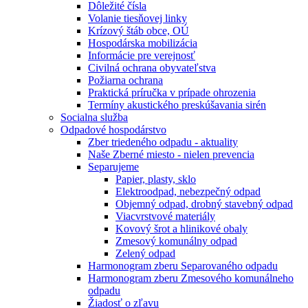
Dôležité čísla
Volanie tiesňovej linky
Krízový štáb obce, OÚ
Hospodárska mobilizácia
Informácie pre verejnosť
Civilná ochrana obyvateľstva
Požiarna ochrana
Praktická príručka v prípade ohrozenia
Termíny akustického preskúšavania sirén
Socialna služba
Odpadové hospodárstvo
Zber triedeného odpadu - aktuality
Naše Zberné miesto - nielen prevencia
Separujeme
Papier, plasty, sklo
Elektroodpad, nebezpečný odpad
Objemný odpad, drobný stavebný odpad
Viacvrstvové materiály
Kovový šrot a hlinikové obaly
Zmesový komunálny odpad
Zelený odpad
Harmonogram zberu Separovaného odpadu
Harmonogram zberu Zmesového komunálneho
odpadu
Žiadosť o zľavu