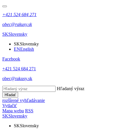
+421 524 684 271
obec@rakusy.sk
SK
Slovensky
SK
Slovensky
EN
English
Facebook
+421 524 684 271
obec@rakusy.sk
Hľadaný výraz
Hľadať
rozšírené vyhľadávanie
Vytlačiť
Mapa webu
RSS
SK
Slovensky
SK
Slovensky