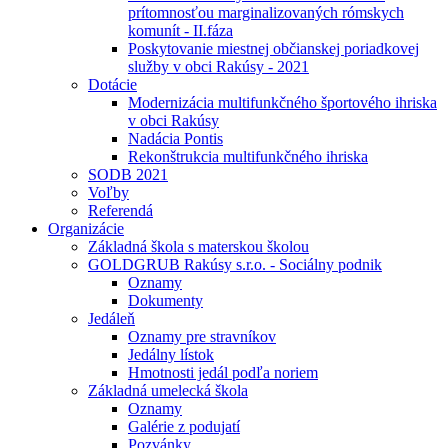
prítomnosťou marginalizovaných rómskych
komunít - II.fáza
Poskytovanie miestnej občianskej poriadkovej
služby v obci Rakúsy - 2021
Dotácie
Modernizácia multifunkčného športového ihriska
v obci Rakúsy
Nadácia Pontis
Rekonštrukcia multifunkčného ihriska
SODB 2021
Voľby
Referendá
Organizácie
Základná škola s materskou školou
GOLDGRUB Rakúsy s.r.o. - Sociálny podnik
Oznamy
Dokumenty
Jedáleň
Oznamy pre stravníkov
Jedálny lístok
Hmotnosti jedál podľa noriem
Základná umelecká škola
Oznamy
Galérie z podujatí
Pozvánky