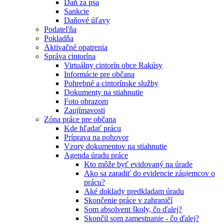
Daň za psa
Sankcie
Daňové úľavy
Podateľňa
Pokladňa
Aktivačné opatrenia
Správa cintorína
Virtuálny cintorín obce Rakúsy
Informácie pre občana
Pohrebné a cintorínske služby
Dokumenty na stiahnutie
Foto obrazom
Zaujímavosti
Zóna práce pre občana
Kde hľadať prácu
Príprava na pohovor
Vzory dokumentov na stiahnutie
Agenda úradu práce
Kto môže byť evidovaný na úrade
Ako sa zaradiť do evidencie záujemcov o
prácu?
Aké doklady predkladam úradu
Skončenie práce v zahraničí
Som absolvent školy, čo ďalej?
Skončil som zamestnanie - čo ďalej?