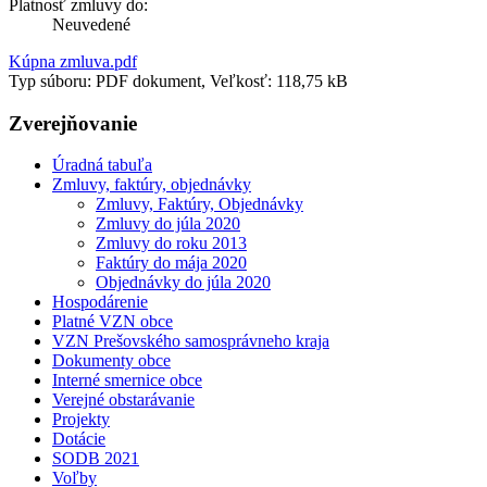
Platnosť zmluvy do:
Neuvedené
Kúpna zmluva.pdf
Typ súboru: PDF dokument, Veľkosť: 118,75 kB
Zverejňovanie
Úradná tabuľa
Zmluvy, faktúry, objednávky
Zmluvy, Faktúry, Objednávky
Zmluvy do júla 2020
Zmluvy do roku 2013
Faktúry do mája 2020
Objednávky do júla 2020
Hospodárenie
Platné VZN obce
VZN Prešovského samosprávneho kraja
Dokumenty obce
Interné smernice obce
Verejné obstarávanie
Projekty
Dotácie
SODB 2021
Voľby