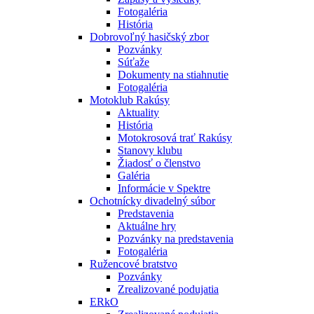
Fotogaléria
História
Dobrovoľný hasičský zbor
Pozvánky
Súťaže
Dokumenty na stiahnutie
Fotogaléria
Motoklub Rakúsy
Aktuality
História
Motokrosová trať Rakúsy
Stanovy klubu
Žiadosť o členstvo
Galéria
Informácie v Spektre
Ochotnícky divadelný súbor
Predstavenia
Aktuálne hry
Pozvánky na predstavenia
Fotogaléria
Ružencové bratstvo
Pozvánky
Zrealizované podujatia
ERkO