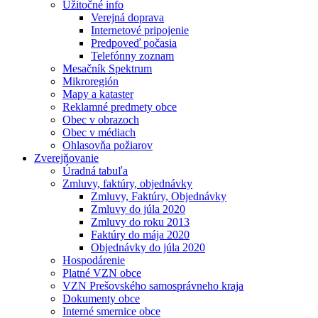
Užitočné info
Verejná doprava
Internetové pripojenie
Predpoveď počasia
Telefónny zoznam
Mesačník Spektrum
Mikroregión
Mapy a kataster
Reklamné predmety obce
Obec v obrazoch
Obec v médiach
Ohlasovňa požiarov
Zverejňovanie
Úradná tabuľa
Zmluvy, faktúry, objednávky
Zmluvy, Faktúry, Objednávky
Zmluvy do júla 2020
Zmluvy do roku 2013
Faktúry do mája 2020
Objednávky do júla 2020
Hospodárenie
Platné VZN obce
VZN Prešovského samosprávneho kraja
Dokumenty obce
Interné smernice obce