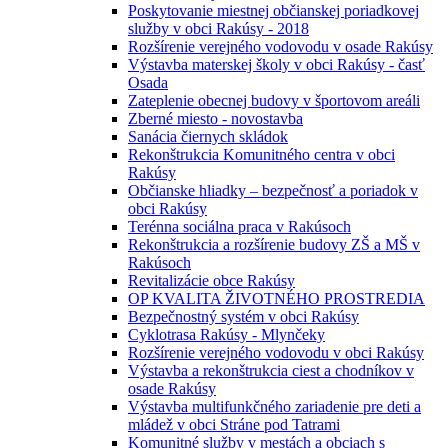
Poskytovanie miestnej občianskej poriadkovej
služby v obci Rakúsy - 2018
Rozšírenie verejného vodovodu v osade Rakúsy
Výstavba materskej školy v obci Rakúsy - časť
Osada
Zateplenie obecnej budovy v športovom areáli
Zberné miesto - novostavba
Sanácia čiernych skládok
Rekonštrukcia Komunitného centra v obci
Rakúsy
Občianske hliadky – bezpečnosť a poriadok v
obci Rakúsy
Terénna sociálna praca v Rakúsoch
Rekonštrukcia a rozšírenie budovy ZŠ a MŠ v
Rakúsoch
Revitalizácie obce Rakúsy
OP KVALITA ŽIVOTNÉHO PROSTREDIA
Bezpečnostný systém v obci Rakúsy
Cyklotrasa Rakúsy - Mlynčeky
Rozšírenie verejného vodovodu v obci Rakúsy
Výstavba a rekonštrukcia ciest a chodníkov v
osade Rakúsy
Výstavba multifunkčného zariadenie pre deti a
mládež v obci Stráne pod Tatrami
Komunitné služby v mestách a obciach s