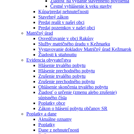
Žiadosť na vydanie stavebného povolenia
Čestné vyhlásenie k veku stavby
Kúpa⁄predaj nehnuteľnosti
Stavebný zákon
Predaj realít v našej obci
Predaj pozemkov v našej obci
Matričný úrad
Osvedčovanie v obci Rakúsy
Služby matričného úradu v Kežmarku
Vystavovanie dokladov Matričný úrad Kežmarok
Žiadosti k stiahnutiu
Evidencia obyvateľstva
Hlásenie trvalého pobytu
Hlásenie prechodného pobytu
Zrušenie trvalého pobytu
Zrušenie prechodného pobytu
Ohlásenie skončenia trvalého pobytu
Žiadosť o určenie (zmenu alebo zrušenie)
súpisného čísla
Poplatky obce
Zákon o hlásení pobytu občanov SR
Poplatky a dane
Aktuálne oznamy
Poplatky
Dane z nehnuteľnosti