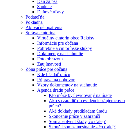
Daň za psa
Sankcie
Daňové úľavy
Podateľňa
Pokladňa
Aktivačné opatrenia
Správa cintorína
Virtuálny cintorín obce Rakúsy
Informácie pre občana
Pohrebné a cintorínske služby
Dokumenty na stiahnutie
Foto obrazom
Zaujímavosti
Zóna práce pre občana
Kde hľadať prácu
Príprava na pohovor
Vzory dokumentov na stiahnutie
Agenda úradu práce
Kto môže byť evidovaný na úrade
Ako sa zaradiť do evidencie záujemcov o
prácu?
Aké doklady predkladam úradu
Skončenie práce v zahraničí
Som absolvent školy, čo ďalej?
Skončil som zamestnanie - čo ďalej?