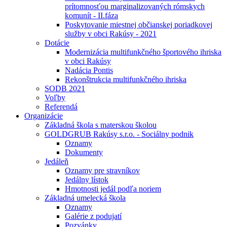
prítomnosťou marginalizovaných rómskych
komunít - II.fáza
Poskytovanie miestnej občianskej poriadkovej
služby v obci Rakúsy - 2021
Dotácie
Modernizácia multifunkčného športového ihriska
v obci Rakúsy
Nadácia Pontis
Rekonštrukcia multifunkčného ihriska
SODB 2021
Voľby
Referendá
Organizácie
Základná škola s materskou školou
GOLDGRUB Rakúsy s.r.o. - Sociálny podnik
Oznamy
Dokumenty
Jedáleň
Oznamy pre stravníkov
Jedálny lístok
Hmotnosti jedál podľa noriem
Základná umelecká škola
Oznamy
Galérie z podujatí
Pozvánky