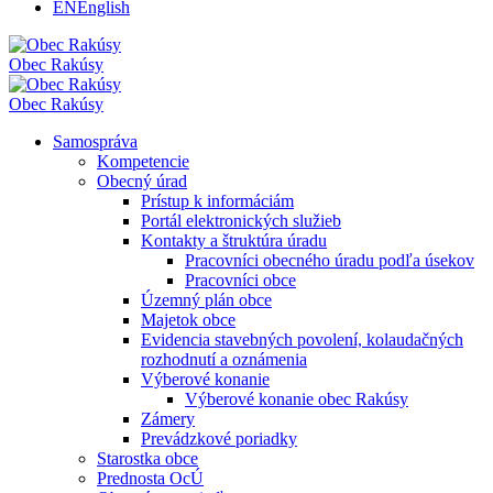
EN
English
Obec
Rakúsy
Obec
Rakúsy
Samospráva
Kompetencie
Obecný úrad
Prístup k informáciám
Portál elektronických služieb
Kontakty a štruktúra úradu
Pracovníci obecného úradu podľa úsekov
Pracovníci obce
Územný plán obce
Majetok obce
Evidencia stavebných povolení, kolaudačných
rozhodnutí a oznámenia
Výberové konanie
Výberové konanie obec Rakúsy
Zámery
Prevádzkové poriadky
Starostka obce
Prednosta OcÚ