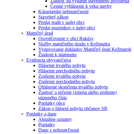
Žiadosť na vydanie stavebného povolenia
Čestné vyhlásenie k veku stavby
Kúpa⁄predaj nehnuteľnosti
Stavebný zákon
Predaj realít v našej obci
Predaj pozemkov v našej obci
Matričný úrad
Osvedčovanie v obci Rakúsy
Služby matričného úradu v Kežmarku
Vystavovanie dokladov Matričný úrad Kežmarok
Žiadosti k stiahnutiu
Evidencia obyvateľstva
Hlásenie trvalého pobytu
Hlásenie prechodného pobytu
Zrušenie trvalého pobytu
Zrušenie prechodného pobytu
Ohlásenie skončenia trvalého pobytu
Žiadosť o určenie (zmenu alebo zrušenie)
súpisného čísla
Poplatky obce
Zákon o hlásení pobytu občanov SR
Poplatky a dane
Aktuálne oznamy
Poplatky
Dane z nehnuteľnosti