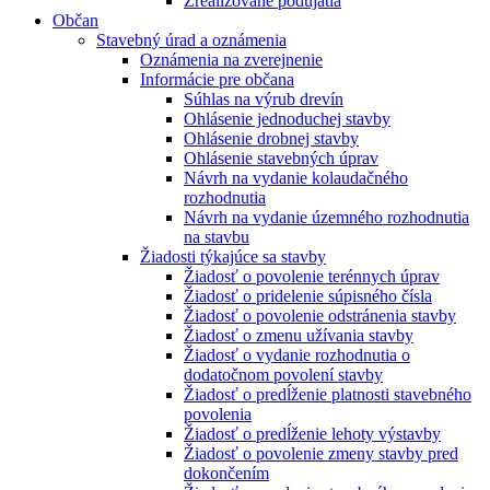
Zrealizované podujatia
Občan
Stavebný úrad a oznámenia
Oznámenia na zverejnenie
Informácie pre občana
Súhlas na výrub drevín
Ohlásenie jednoduchej stavby
Ohlásenie drobnej stavby
Ohlásenie stavebných úprav
Návrh na vydanie kolaudačného
rozhodnutia
Návrh na vydanie územného rozhodnutia
na stavbu
Žiadosti týkajúce sa stavby
Žiadosť o povolenie terénnych úprav
Žiadosť o pridelenie súpisného čísla
Žiadosť o povolenie odstránenia stavby
Žiadosť o zmenu užívania stavby
Žiadosť o vydanie rozhodnutia o
dodatočnom povolení stavby
Žiadosť o predĺženie platnosti stavebného
povolenia
Žiadosť o predĺženie lehoty výstavby
Žiadosť o povolenie zmeny stavby pred
dokončením