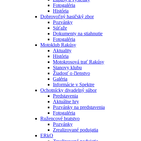
Fotogaléria
História
Dobrovoľný hasičský zbor
Pozvánky
Súťaže
Dokumenty na stiahnutie
Fotogaléria
Motoklub Rakúsy
Aktuality
História
Motokrosová trať Rakúsy
Stanovy klubu
Žiadosť o členstvo
Galéria
Informácie v Spektre
Ochotnícky divadelný súbor
Predstavenia
Aktuálne hry
Pozvánky na predstavenia
Fotogaléria
Ružencové bratstvo
Pozvánky
Zrealizované podujatia
ERkO