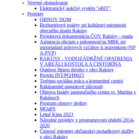
Verejné obstarávanie
Elektronický aukčný systém "eBIT"
Projekty
OBNOV DOM
Bezbariérové toalety pri kultúrnej miestnosti
obecného úradu Rakúsy
Projektová dokumentácia ČOV Rakúsy - osada
Asistencia obciam s prítomnosťou MRK pri
usporiadaní právnych vzťahov k pozemkom (NP
A-PVP)
RAKÚSY - VODOZÁDRŽNÉ OPATRENIA
V AREÁLI KOSTOLA A CINTORÍNA
Outdoor fitness ihrisko v obci Rakúsy
Projekt INT⁄PO⁄I⁄0025
Terénna sociálna práca a komunitné centrá
Rakúsanské augustové slávnosti
Obnova fasády pastoračného centra sv. Martina v
Rakúsoch
Program obnovy dediny
MOaPS
Letné Kino 2023
Národné projekty v programovom období 2014-
2020
Činnosť miestnej občianskej poriadkovej služby
v obci Rakúsy