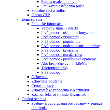
Zmena trvalého pobytu
Preukazanie hľadania práce
Sociálne veci a rodina
Občan ZŤP
Zóna zdravia
Praktické informácie
Varovný signál - infarkt
Prvá pomoc - uštipnutie hmyzom
Prvá pomoc - zlomeniny
Prvá pomoc - popáleniny
Prvá pomoc - podchladenie a omrzliny
Prvá pomoc - krvácanie
Prvá pomoc - masáž srdca
Prvá pomoc - protišokové opatrenia
Ako bezpečne vybrať kliešťa
Telefonické linky
Prvá pomoc
Očkovanie
Zdravotné poistenie
Cenné odkazy
Zdravotnícke zariadenia v Kežmarku
Zoznam lekárni v meste Kežmarok
Civilná ochrana
Postupy a odporúčania pre občanov v prípade
ohrozenia