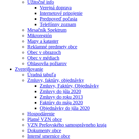
Užitočné info
Verejná doprava
Internetové pripojenie
Predpoveď počasia
Telefónny zoznam
Mesačník Spektrum
Mikroregión
Mapy a kataster
Reklamné predmety obce
Obec v obrazoch
Obec v médiach
Ohlasovňa požiarov
Zverejňovanie
Úradná tabuľa
Zmluvy, faktúry, objednávky
Zmluvy, Faktúry, Objednávky
Zmluvy do júla 2020
Zmluvy do roku 2013
Faktúry do mája 2020
Objednávky do júla 2020
Hospodárenie
Platné VZN obce
VZN Prešovského samosprávneho kraja
Dokumenty obce
Interné smernice obce