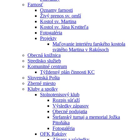
Farnosť
Oznamy farnosti
Živý prenos sv. omší
Kostol sv. Martina
Kostol sv. Jána Krstiteľa
Fotogaléria
Projekty
Maľovanie interiéru farského kostola
svätého Martina v Rakúsoch
Obecná knižnica
Stredisko služieb
Komunitné centrum
Týždenný plán činnosti KC
Slovenská Pošta
Zberné miesto
Kluby a spolky
Stolnotenisový klub
Rozpis súťaží
Výsledky zápasov
Obecné podujatia
Štefanský turnaj a memorial Jožka
Pitoňáka
Fotogaléria
OFK Rakúsy
Zápasy a výsledky