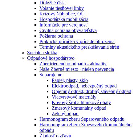
Dôležité čísla
Volanie tiesňovej linky
Krízový štáb obce, OÚ
Hospodárska mobilizácia
Informácie pre verejnosť
Civilná ochrana obyvateľstva
Požiarna ochrana
Praktická príručka v prípade ohrozenia
Termíny akustického preskúšavania sirén
Socialna služba
Odpadové hospodárstvo
Zber triedeného odpadu - aktuality
Naše Zberné miesto - nielen prevencia
Separujeme
Papier, plasty, sklo
Elektroodpad, nebezpečný odpad
Objemný odpad, drobný stavebný odpad
Viacvrstvové materiály
Kovový šrot a hlinikové obaly
Zmesový komunálny odpad
Zelený odpad
Harmonogram zberu Separovaného odpadu
Harmonogram zberu Zmesového komunálneho
odpadu
Žiadosť o zľavu