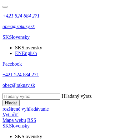
+421 524 684 271
obec@rakusy.sk
SK
Slovensky
SK
Slovensky
EN
English
Facebook
+421 524 684 271
obec@rakusy.sk
Hľadaný výraz
Hľadať
rozšírené vyhľadávanie
Vytlačiť
Mapa webu
RSS
SK
Slovensky
SK
Slovensky