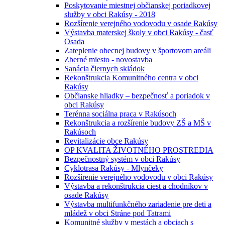
Poskytovanie miestnej občianskej poriadkovej
služby v obci Rakúsy - 2018
Rozšírenie verejného vodovodu v osade Rakúsy
Výstavba materskej školy v obci Rakúsy - časť
Osada
Zateplenie obecnej budovy v športovom areáli
Zberné miesto - novostavba
Sanácia čiernych skládok
Rekonštrukcia Komunitného centra v obci
Rakúsy
Občianske hliadky – bezpečnosť a poriadok v
obci Rakúsy
Terénna sociálna praca v Rakúsoch
Rekonštrukcia a rozšírenie budovy ZŠ a MŠ v
Rakúsoch
Revitalizácie obce Rakúsy
OP KVALITA ŽIVOTNÉHO PROSTREDIA
Bezpečnostný systém v obci Rakúsy
Cyklotrasa Rakúsy - Mlynčeky
Rozšírenie verejného vodovodu v obci Rakúsy
Výstavba a rekonštrukcia ciest a chodníkov v
osade Rakúsy
Výstavba multifunkčného zariadenie pre deti a
mládež v obci Stráne pod Tatrami
Komunitné služby v mestách a obciach s