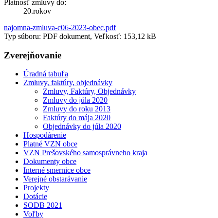
Platnosť zmluvy do:
20.rokov
najomna-zmluva-c06-2023-obec.pdf
Typ súboru: PDF dokument, Veľkosť: 153,12 kB
Zverejňovanie
Úradná tabuľa
Zmluvy, faktúry, objednávky
Zmluvy, Faktúry, Objednávky
Zmluvy do júla 2020
Zmluvy do roku 2013
Faktúry do mája 2020
Objednávky do júla 2020
Hospodárenie
Platné VZN obce
VZN Prešovského samosprávneho kraja
Dokumenty obce
Interné smernice obce
Verejné obstarávanie
Projekty
Dotácie
SODB 2021
Voľby