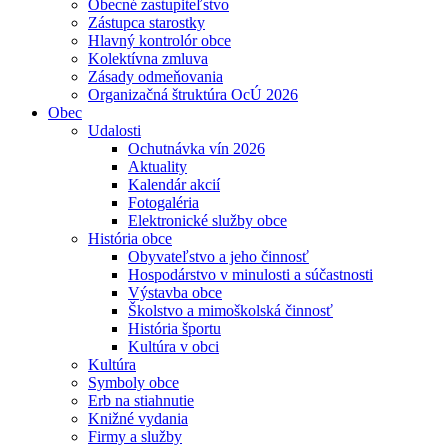
Obecné zastupiteľstvo
Zástupca starostky
Hlavný kontrolór obce
Kolektívna zmluva
Zásady odmeňovania
Organizačná štruktúra OcÚ 2026
Obec
Udalosti
Ochutnávka vín 2026
Aktuality
Kalendár akcií
Fotogaléria
Elektronické služby obce
História obce
Obyvateľstvo a jeho činnosť
Hospodárstvo v minulosti a súčastnosti
Výstavba obce
Školstvo a mimoškolská činnosť
História športu
Kultúra v obci
Kultúra
Symboly obce
Erb na stiahnutie
Knižné vydania
Firmy a služby