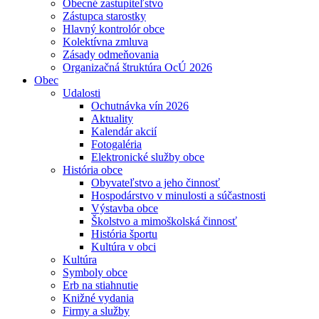
Obecné zastupiteľstvo
Zástupca starostky
Hlavný kontrolór obce
Kolektívna zmluva
Zásady odmeňovania
Organizačná štruktúra OcÚ 2026
Obec
Udalosti
Ochutnávka vín 2026
Aktuality
Kalendár akcií
Fotogaléria
Elektronické služby obce
História obce
Obyvateľstvo a jeho činnosť
Hospodárstvo v minulosti a súčastnosti
Výstavba obce
Školstvo a mimoškolská činnosť
História športu
Kultúra v obci
Kultúra
Symboly obce
Erb na stiahnutie
Knižné vydania
Firmy a služby