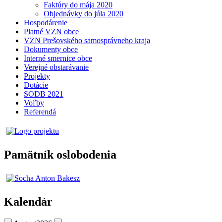
Faktúry do mája 2020
Objednávky do júla 2020
Hospodárenie
Platné VZN obce
VZN Prešovského samosprávneho kraja
Dokumenty obce
Interné smernice obce
Verejné obstarávanie
Projekty
Dotácie
SODB 2021
Voľby
Referendá
Pamätník oslobodenia
Kalendár