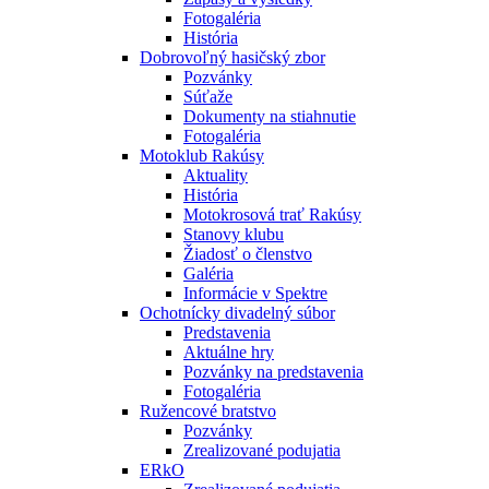
Fotogaléria
História
Dobrovoľný hasičský zbor
Pozvánky
Súťaže
Dokumenty na stiahnutie
Fotogaléria
Motoklub Rakúsy
Aktuality
História
Motokrosová trať Rakúsy
Stanovy klubu
Žiadosť o členstvo
Galéria
Informácie v Spektre
Ochotnícky divadelný súbor
Predstavenia
Aktuálne hry
Pozvánky na predstavenia
Fotogaléria
Ružencové bratstvo
Pozvánky
Zrealizované podujatia
ERkO