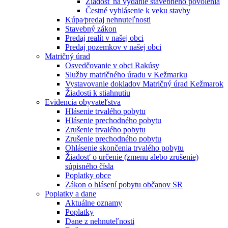
Žiadosť na vydanie stavebného povolenia
Čestné vyhlásenie k veku stavby
Kúpa⁄predaj nehnuteľnosti
Stavebný zákon
Predaj realít v našej obci
Predaj pozemkov v našej obci
Matričný úrad
Osvedčovanie v obci Rakúsy
Služby matričného úradu v Kežmarku
Vystavovanie dokladov Matričný úrad Kežmarok
Žiadosti k stiahnutiu
Evidencia obyvateľstva
Hlásenie trvalého pobytu
Hlásenie prechodného pobytu
Zrušenie trvalého pobytu
Zrušenie prechodného pobytu
Ohlásenie skončenia trvalého pobytu
Žiadosť o určenie (zmenu alebo zrušenie)
súpisného čísla
Poplatky obce
Zákon o hlásení pobytu občanov SR
Poplatky a dane
Aktuálne oznamy
Poplatky
Dane z nehnuteľnosti