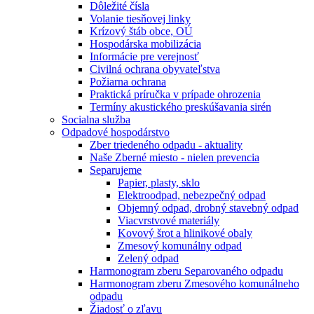
Dôležité čísla
Volanie tiesňovej linky
Krízový štáb obce, OÚ
Hospodárska mobilizácia
Informácie pre verejnosť
Civilná ochrana obyvateľstva
Požiarna ochrana
Praktická príručka v prípade ohrozenia
Termíny akustického preskúšavania sirén
Socialna služba
Odpadové hospodárstvo
Zber triedeného odpadu - aktuality
Naše Zberné miesto - nielen prevencia
Separujeme
Papier, plasty, sklo
Elektroodpad, nebezpečný odpad
Objemný odpad, drobný stavebný odpad
Viacvrstvové materiály
Kovový šrot a hlinikové obaly
Zmesový komunálny odpad
Zelený odpad
Harmonogram zberu Separovaného odpadu
Harmonogram zberu Zmesového komunálneho
odpadu
Žiadosť o zľavu