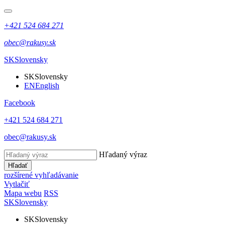
+421 524 684 271
obec@rakusy.sk
SK
Slovensky
SK
Slovensky
EN
English
Facebook
+421 524 684 271
obec@rakusy.sk
Hľadaný výraz
Hľadať
rozšírené vyhľadávanie
Vytlačiť
Mapa webu
RSS
SK
Slovensky
SK
Slovensky