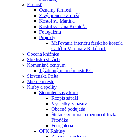
Farnosť
Oznamy farnosti
Živý prenos sv. omší
Kostol sv. Martina
Kostol sv. Jána Krstiteľa
Fotogaléria
Projekty
Maľovanie interiéru farského kostola
svätého Martina v Rakúsoch
Obecná knižnica
Stredisko služieb
Komunitné centrum
Týždenný plán činnosti KC
Slovenská Pošta
Zberné miesto
Kluby a spolky
Stolnotenisový klub
Rozpis súťaží
Výsledky zápasov
Obecné podujatia
Štefanský turnaj a memorial Jožka
Pitoňáka
Fotogaléria
OFK Rakúsy
Zápasy a výsledky