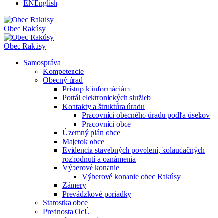
EN
English
Obec
Rakúsy
Obec
Rakúsy
Samospráva
Kompetencie
Obecný úrad
Prístup k informáciám
Portál elektronických služieb
Kontakty a štruktúra úradu
Pracovníci obecného úradu podľa úsekov
Pracovníci obce
Územný plán obce
Majetok obce
Evidencia stavebných povolení, kolaudačných
rozhodnutí a oznámenia
Výberové konanie
Výberové konanie obec Rakúsy
Zámery
Prevádzkové poriadky
Starostka obce
Prednosta OcÚ