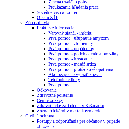
Zmena trvalého pobytu
Preukazanie hľadania práce
Sociálne veci a rodina
Občan ZŤP
Zóna zdravia
Praktické informácie
Varovný signál - infarkt
Prvá pomoc - uštipnutie hmyzom
Prvá pomoc - zlomeniny
Prvá pomoc - popáleniny
Prvá pomoc - podchladenie a omrzliny
Prvá pomoc - krvácanie
Prvá pomoc - masáž srdca
Prvá pomoc - protišokové opatrenia
Ako bezpečne vybrať kliešťa
Telefonické linky
Prvá pomoc
Očkovanie
Zdravotné poistenie
Cenné odkazy
Zdravotnícke zariadenia v Kežmarku
Zoznam lekárni v meste Kežmarok
Civilná ochrana
Postupy a odporúčania pre občanov v prípade
ohrozenia