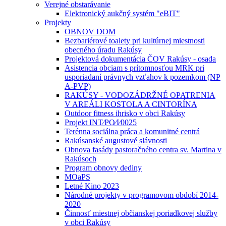
Verejné obstarávanie
Elektronický aukčný systém "eBIT"
Projekty
OBNOV DOM
Bezbariérové toalety pri kultúrnej miestnosti
obecného úradu Rakúsy
Projektová dokumentácia ČOV Rakúsy - osada
Asistencia obciam s prítomnosťou MRK pri
usporiadaní právnych vzťahov k pozemkom (NP
A-PVP)
RAKÚSY - VODOZÁDRŽNÉ OPATRENIA
V AREÁLI KOSTOLA A CINTORÍNA
Outdoor fitness ihrisko v obci Rakúsy
Projekt INT⁄PO⁄I⁄0025
Terénna sociálna práca a komunitné centrá
Rakúsanské augustové slávnosti
Obnova fasády pastoračného centra sv. Martina v
Rakúsoch
Program obnovy dediny
MOaPS
Letné Kino 2023
Národné projekty v programovom období 2014-
2020
Činnosť miestnej občianskej poriadkovej služby
v obci Rakúsy