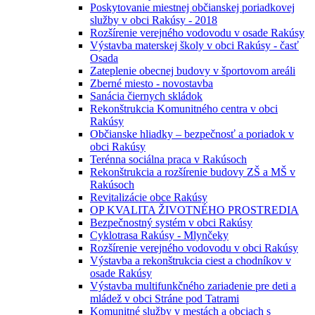
Poskytovanie miestnej občianskej poriadkovej
služby v obci Rakúsy - 2018
Rozšírenie verejného vodovodu v osade Rakúsy
Výstavba materskej školy v obci Rakúsy - časť
Osada
Zateplenie obecnej budovy v športovom areáli
Zberné miesto - novostavba
Sanácia čiernych skládok
Rekonštrukcia Komunitného centra v obci
Rakúsy
Občianske hliadky – bezpečnosť a poriadok v
obci Rakúsy
Terénna sociálna praca v Rakúsoch
Rekonštrukcia a rozšírenie budovy ZŠ a MŠ v
Rakúsoch
Revitalizácie obce Rakúsy
OP KVALITA ŽIVOTNÉHO PROSTREDIA
Bezpečnostný systém v obci Rakúsy
Cyklotrasa Rakúsy - Mlynčeky
Rozšírenie verejného vodovodu v obci Rakúsy
Výstavba a rekonštrukcia ciest a chodníkov v
osade Rakúsy
Výstavba multifunkčného zariadenie pre deti a
mládež v obci Stráne pod Tatrami
Komunitné služby v mestách a obciach s