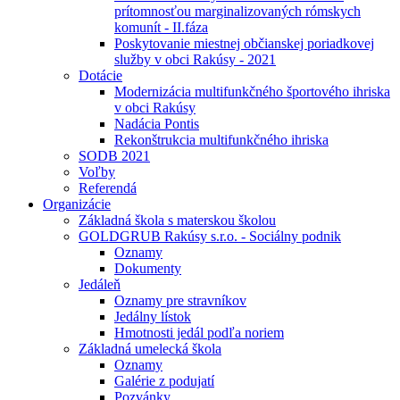
prítomnosťou marginalizovaných rómskych
komunít - II.fáza
Poskytovanie miestnej občianskej poriadkovej
služby v obci Rakúsy - 2021
Dotácie
Modernizácia multifunkčného športového ihriska
v obci Rakúsy
Nadácia Pontis
Rekonštrukcia multifunkčného ihriska
SODB 2021
Voľby
Referendá
Organizácie
Základná škola s materskou školou
GOLDGRUB Rakúsy s.r.o. - Sociálny podnik
Oznamy
Dokumenty
Jedáleň
Oznamy pre stravníkov
Jedálny lístok
Hmotnosti jedál podľa noriem
Základná umelecká škola
Oznamy
Galérie z podujatí
Pozvánky