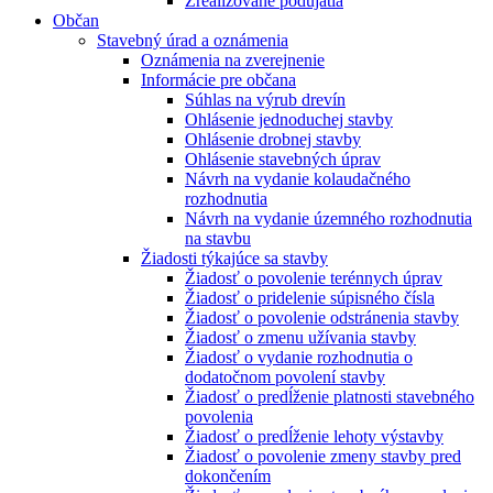
Zrealizované podujatia
Občan
Stavebný úrad a oznámenia
Oznámenia na zverejnenie
Informácie pre občana
Súhlas na výrub drevín
Ohlásenie jednoduchej stavby
Ohlásenie drobnej stavby
Ohlásenie stavebných úprav
Návrh na vydanie kolaudačného
rozhodnutia
Návrh na vydanie územného rozhodnutia
na stavbu
Žiadosti týkajúce sa stavby
Žiadosť o povolenie terénnych úprav
Žiadosť o pridelenie súpisného čísla
Žiadosť o povolenie odstránenia stavby
Žiadosť o zmenu užívania stavby
Žiadosť o vydanie rozhodnutia o
dodatočnom povolení stavby
Žiadosť o predĺženie platnosti stavebného
povolenia
Žiadosť o predĺženie lehoty výstavby
Žiadosť o povolenie zmeny stavby pred
dokončením