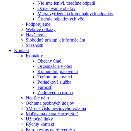
Nie sme leniví, triedíme odpad!
Označovanie obalov
Miera vytriedenia komunálnych odpadov
Čistenie odpadových vôd
Podporujeme
Webové odkazy
Návštevník
Slobodný prístup k informáciám
Sťažnosti
Kontakt
Kontakty
Obecný úrad
Organizácie v obci
Komunitní pracovníci
Terénni pracovníci
Poriadková služba
Farnosť
Zodpovedná osoba
Napíšte nám
Ochrana osobných údajov
SMS na číslo tiesňového volania
Maľovaná mapa Horný Spiš
Užitočné linky
Rýchly kontakt
Koronavírus na Slovensku