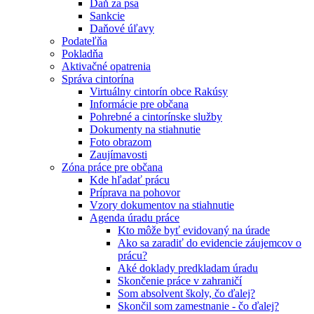
Daň za psa
Sankcie
Daňové úľavy
Podateľňa
Pokladňa
Aktivačné opatrenia
Správa cintorína
Virtuálny cintorín obce Rakúsy
Informácie pre občana
Pohrebné a cintorínske služby
Dokumenty na stiahnutie
Foto obrazom
Zaujímavosti
Zóna práce pre občana
Kde hľadať prácu
Príprava na pohovor
Vzory dokumentov na stiahnutie
Agenda úradu práce
Kto môže byť evidovaný na úrade
Ako sa zaradiť do evidencie záujemcov o
prácu?
Aké doklady predkladam úradu
Skončenie práce v zahraničí
Som absolvent školy, čo ďalej?
Skončil som zamestnanie - čo ďalej?