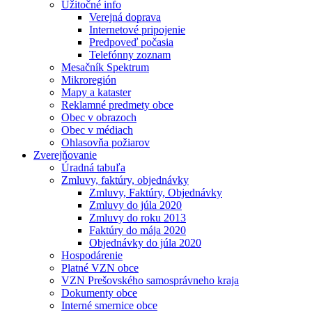
Užitočné info
Verejná doprava
Internetové pripojenie
Predpoveď počasia
Telefónny zoznam
Mesačník Spektrum
Mikroregión
Mapy a kataster
Reklamné predmety obce
Obec v obrazoch
Obec v médiach
Ohlasovňa požiarov
Zverejňovanie
Úradná tabuľa
Zmluvy, faktúry, objednávky
Zmluvy, Faktúry, Objednávky
Zmluvy do júla 2020
Zmluvy do roku 2013
Faktúry do mája 2020
Objednávky do júla 2020
Hospodárenie
Platné VZN obce
VZN Prešovského samosprávneho kraja
Dokumenty obce
Interné smernice obce