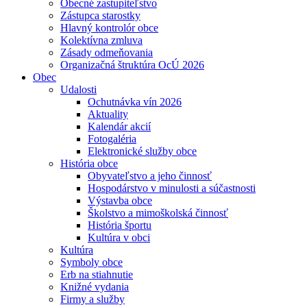
Obecné zastupiteľstvo
Zástupca starostky
Hlavný kontrolór obce
Kolektívna zmluva
Zásady odmeňovania
Organizačná štruktúra OcÚ 2026
Obec
Udalosti
Ochutnávka vín 2026
Aktuality
Kalendár akcií
Fotogaléria
Elektronické služby obce
História obce
Obyvateľstvo a jeho činnosť
Hospodárstvo v minulosti a súčastnosti
Výstavba obce
Školstvo a mimoškolská činnosť
História športu
Kultúra v obci
Kultúra
Symboly obce
Erb na stiahnutie
Knižné vydania
Firmy a služby