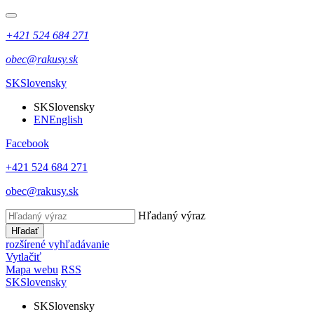
+421 524 684 271
obec@rakusy.sk
SK
Slovensky
SK
Slovensky
EN
English
Facebook
+421 524 684 271
obec@rakusy.sk
Hľadaný výraz
Hľadať
rozšírené vyhľadávanie
Vytlačiť
Mapa webu
RSS
SK
Slovensky
SK
Slovensky