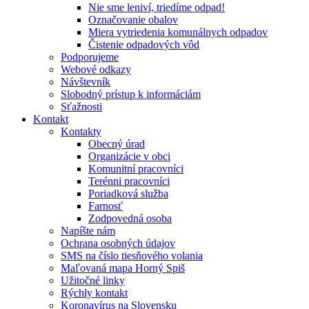
Nie sme leniví, triedíme odpad!
Označovanie obalov
Miera vytriedenia komunálnych odpadov
Čistenie odpadových vôd
Podporujeme
Webové odkazy
Návštevník
Slobodný prístup k informáciám
Sťažnosti
Kontakt
Kontakty
Obecný úrad
Organizácie v obci
Komunitní pracovníci
Terénni pracovníci
Poriadková služba
Farnosť
Zodpovedná osoba
Napíšte nám
Ochrana osobných údajov
SMS na číslo tiesňového volania
Maľovaná mapa Horný Spiš
Užitočné linky
Rýchly kontakt
Koronavírus na Slovensku