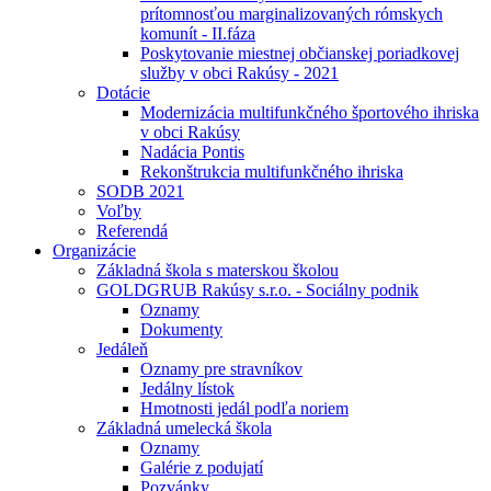
prítomnosťou marginalizovaných rómskych
komunít - II.fáza
Poskytovanie miestnej občianskej poriadkovej
služby v obci Rakúsy - 2021
Dotácie
Modernizácia multifunkčného športového ihriska
v obci Rakúsy
Nadácia Pontis
Rekonštrukcia multifunkčného ihriska
SODB 2021
Voľby
Referendá
Organizácie
Základná škola s materskou školou
GOLDGRUB Rakúsy s.r.o. - Sociálny podnik
Oznamy
Dokumenty
Jedáleň
Oznamy pre stravníkov
Jedálny lístok
Hmotnosti jedál podľa noriem
Základná umelecká škola
Oznamy
Galérie z podujatí
Pozvánky