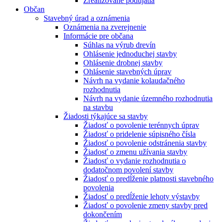
Zrealizované podujatia
Občan
Stavebný úrad a oznámenia
Oznámenia na zverejnenie
Informácie pre občana
Súhlas na výrub drevín
Ohlásenie jednoduchej stavby
Ohlásenie drobnej stavby
Ohlásenie stavebných úprav
Návrh na vydanie kolaudačného
rozhodnutia
Návrh na vydanie územného rozhodnutia
na stavbu
Žiadosti týkajúce sa stavby
Žiadosť o povolenie terénnych úprav
Žiadosť o pridelenie súpisného čísla
Žiadosť o povolenie odstránenia stavby
Žiadosť o zmenu užívania stavby
Žiadosť o vydanie rozhodnutia o
dodatočnom povolení stavby
Žiadosť o predĺženie platnosti stavebného
povolenia
Žiadosť o predĺženie lehoty výstavby
Žiadosť o povolenie zmeny stavby pred
dokončením