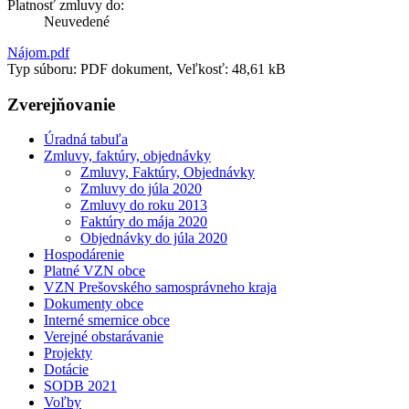
Platnosť zmluvy do:
Neuvedené
Nájom.pdf
Typ súboru: PDF dokument, Veľkosť: 48,61 kB
Zverejňovanie
Úradná tabuľa
Zmluvy, faktúry, objednávky
Zmluvy, Faktúry, Objednávky
Zmluvy do júla 2020
Zmluvy do roku 2013
Faktúry do mája 2020
Objednávky do júla 2020
Hospodárenie
Platné VZN obce
VZN Prešovského samosprávneho kraja
Dokumenty obce
Interné smernice obce
Verejné obstarávanie
Projekty
Dotácie
SODB 2021
Voľby