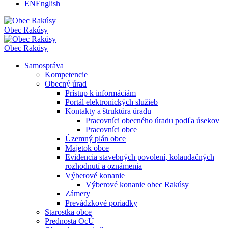
EN
English
Obec
Rakúsy
Obec
Rakúsy
Samospráva
Kompetencie
Obecný úrad
Prístup k informáciám
Portál elektronických služieb
Kontakty a štruktúra úradu
Pracovníci obecného úradu podľa úsekov
Pracovníci obce
Územný plán obce
Majetok obce
Evidencia stavebných povolení, kolaudačných
rozhodnutí a oznámenia
Výberové konanie
Výberové konanie obec Rakúsy
Zámery
Prevádzkové poriadky
Starostka obce
Prednosta OcÚ