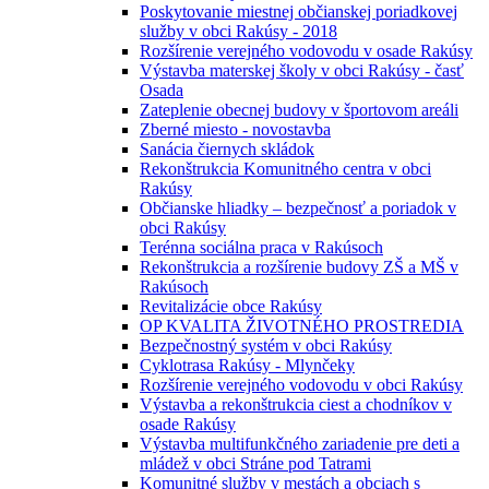
Poskytovanie miestnej občianskej poriadkovej
služby v obci Rakúsy - 2018
Rozšírenie verejného vodovodu v osade Rakúsy
Výstavba materskej školy v obci Rakúsy - časť
Osada
Zateplenie obecnej budovy v športovom areáli
Zberné miesto - novostavba
Sanácia čiernych skládok
Rekonštrukcia Komunitného centra v obci
Rakúsy
Občianske hliadky – bezpečnosť a poriadok v
obci Rakúsy
Terénna sociálna praca v Rakúsoch
Rekonštrukcia a rozšírenie budovy ZŠ a MŠ v
Rakúsoch
Revitalizácie obce Rakúsy
OP KVALITA ŽIVOTNÉHO PROSTREDIA
Bezpečnostný systém v obci Rakúsy
Cyklotrasa Rakúsy - Mlynčeky
Rozšírenie verejného vodovodu v obci Rakúsy
Výstavba a rekonštrukcia ciest a chodníkov v
osade Rakúsy
Výstavba multifunkčného zariadenie pre deti a
mládež v obci Stráne pod Tatrami
Komunitné služby v mestách a obciach s