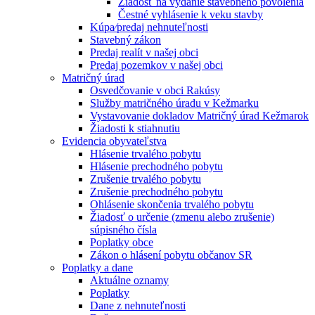
Žiadosť na vydanie stavebného povolenia
Čestné vyhlásenie k veku stavby
Kúpa⁄predaj nehnuteľnosti
Stavebný zákon
Predaj realít v našej obci
Predaj pozemkov v našej obci
Matričný úrad
Osvedčovanie v obci Rakúsy
Služby matričného úradu v Kežmarku
Vystavovanie dokladov Matričný úrad Kežmarok
Žiadosti k stiahnutiu
Evidencia obyvateľstva
Hlásenie trvalého pobytu
Hlásenie prechodného pobytu
Zrušenie trvalého pobytu
Zrušenie prechodného pobytu
Ohlásenie skončenia trvalého pobytu
Žiadosť o určenie (zmenu alebo zrušenie)
súpisného čísla
Poplatky obce
Zákon o hlásení pobytu občanov SR
Poplatky a dane
Aktuálne oznamy
Poplatky
Dane z nehnuteľnosti