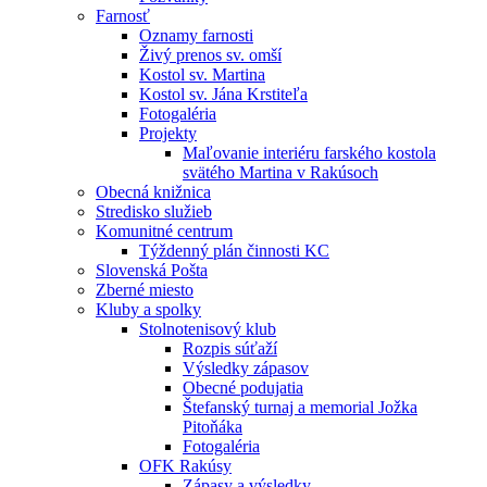
Farnosť
Oznamy farnosti
Živý prenos sv. omší
Kostol sv. Martina
Kostol sv. Jána Krstiteľa
Fotogaléria
Projekty
Maľovanie interiéru farského kostola
svätého Martina v Rakúsoch
Obecná knižnica
Stredisko služieb
Komunitné centrum
Týždenný plán činnosti KC
Slovenská Pošta
Zberné miesto
Kluby a spolky
Stolnotenisový klub
Rozpis súťaží
Výsledky zápasov
Obecné podujatia
Štefanský turnaj a memorial Jožka
Pitoňáka
Fotogaléria
OFK Rakúsy
Zápasy a výsledky