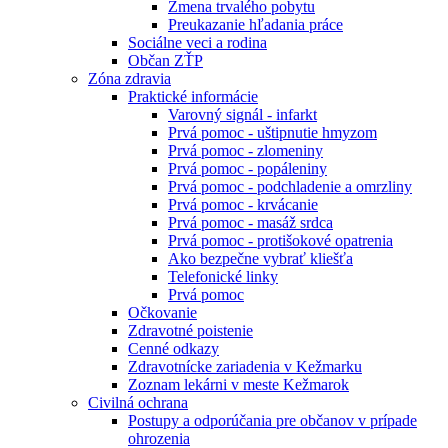
Zmena trvalého pobytu
Preukazanie hľadania práce
Sociálne veci a rodina
Občan ZŤP
Zóna zdravia
Praktické informácie
Varovný signál - infarkt
Prvá pomoc - uštipnutie hmyzom
Prvá pomoc - zlomeniny
Prvá pomoc - popáleniny
Prvá pomoc - podchladenie a omrzliny
Prvá pomoc - krvácanie
Prvá pomoc - masáž srdca
Prvá pomoc - protišokové opatrenia
Ako bezpečne vybrať kliešťa
Telefonické linky
Prvá pomoc
Očkovanie
Zdravotné poistenie
Cenné odkazy
Zdravotnícke zariadenia v Kežmarku
Zoznam lekárni v meste Kežmarok
Civilná ochrana
Postupy a odporúčania pre občanov v prípade
ohrozenia