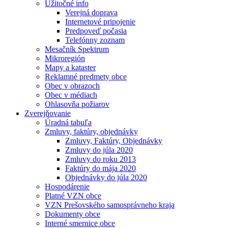
Užitočné info
Verejná doprava
Internetové pripojenie
Predpoveď počasia
Telefónny zoznam
Mesačník Spektrum
Mikroregión
Mapy a kataster
Reklamné predmety obce
Obec v obrazoch
Obec v médiach
Ohlasovňa požiarov
Zverejňovanie
Úradná tabuľa
Zmluvy, faktúry, objednávky
Zmluvy, Faktúry, Objednávky
Zmluvy do júla 2020
Zmluvy do roku 2013
Faktúry do mája 2020
Objednávky do júla 2020
Hospodárenie
Platné VZN obce
VZN Prešovského samosprávneho kraja
Dokumenty obce
Interné smernice obce