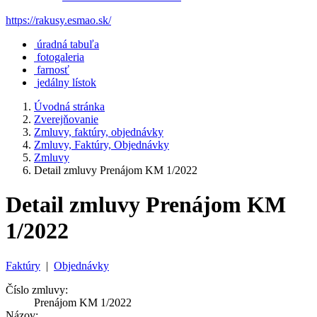
https://rakusy.esmao.sk/
úradná tabuľa
fotogaleria
farnosť
jedálny lístok
Úvodná stránka
Zverejňovanie
Zmluvy, faktúry, objednávky
Zmluvy, Faktúry, Objednávky
Zmluvy
Detail zmluvy Prenájom KM 1/2022
Detail zmluvy Prenájom KM
1/2022
Faktúry
|
Objednávky
Číslo zmluvy:
Prenájom KM 1/2022
Názov: