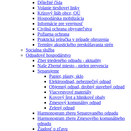
Dôležité čísla
Volanie tiesňovej linky
Krízový štáb obce, OÚ
Hospodárska mobilizácia
Informácie pre verejnosť
Civilná ochrana obyvateľstva
Požiarna ochrana
Praktická príručka v prípade ohrozenia
Termíny akustického preskúšavania sirén
Socialna služba
Odpadové hospodárstvo
Zber triedeného odpadu - aktuality
Naše Zberné miesto - nielen prevencia
Separujeme
Papier, plasty, sklo
Elektroodpad, nebezpečný odpad
Objemný odpad, drobný stavebný odpad
Viacvrstvové materiály
Kovový šrot a hlinikové obaly
Zmesový komunálny odpad
Zelený odpad
Harmonogram zberu Separovaného odpadu
Harmonogram zberu Zmesového komunálneho
odpadu
Žiadosť o zľavu