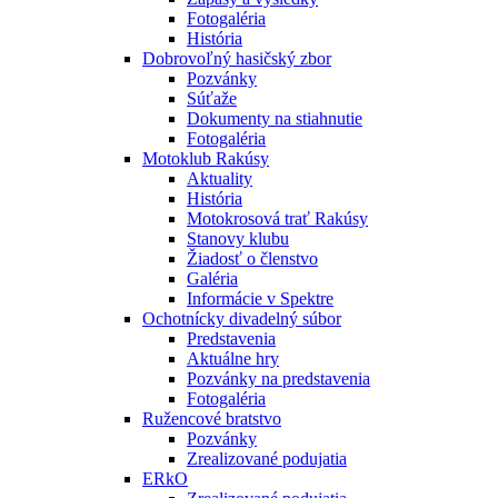
Fotogaléria
História
Dobrovoľný hasičský zbor
Pozvánky
Súťaže
Dokumenty na stiahnutie
Fotogaléria
Motoklub Rakúsy
Aktuality
História
Motokrosová trať Rakúsy
Stanovy klubu
Žiadosť o členstvo
Galéria
Informácie v Spektre
Ochotnícky divadelný súbor
Predstavenia
Aktuálne hry
Pozvánky na predstavenia
Fotogaléria
Ružencové bratstvo
Pozvánky
Zrealizované podujatia
ERkO