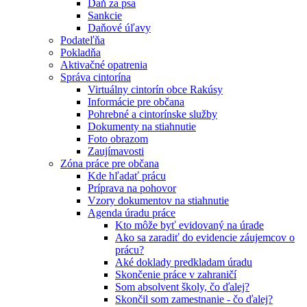
Daň za psa
Sankcie
Daňové úľavy
Podateľňa
Pokladňa
Aktivačné opatrenia
Správa cintorína
Virtuálny cintorín obce Rakúsy
Informácie pre občana
Pohrebné a cintorínske služby
Dokumenty na stiahnutie
Foto obrazom
Zaujímavosti
Zóna práce pre občana
Kde hľadať prácu
Príprava na pohovor
Vzory dokumentov na stiahnutie
Agenda úradu práce
Kto môže byť evidovaný na úrade
Ako sa zaradiť do evidencie záujemcov o
prácu?
Aké doklady predkladam úradu
Skončenie práce v zahraničí
Som absolvent školy, čo ďalej?
Skončil som zamestnanie - čo ďalej?