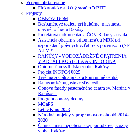
Verejné obstarávanie
Elektronický aukčný systém "eBIT"
Projekty
OBNOV DOM
Bezbariérové toalety pri kultúrnej miestnosti
obecného úradu Rakúsy
Projektová dokumentácia ČOV Rakúsy - osada
Asistencia obciam s prítomnosťou MRK pri
usporiadaní právnych vzťahov k pozemkom (NP
A-PVP)
RAKÚSY - VODOZÁDRŽNÉ OPATRENIA
V AREÁLI KOSTOLA A CINTORÍNA
Outdoor fitness ihrisko v obci Rakúsy
Projekt INT⁄PO⁄I⁄0025
Terénna sociálna práca a komunitné centrá
Rakúsanské augustové slávnosti
Obnova fasády pastoračného centra sv. Martina v
Rakúsoch
Program obnovy dediny
MOaPS
Letné Kino 2023
Národné projekty v programovom období 2014-
2020
Činnosť miestnej občianskej poriadkovej služby
v obci Rakúsy