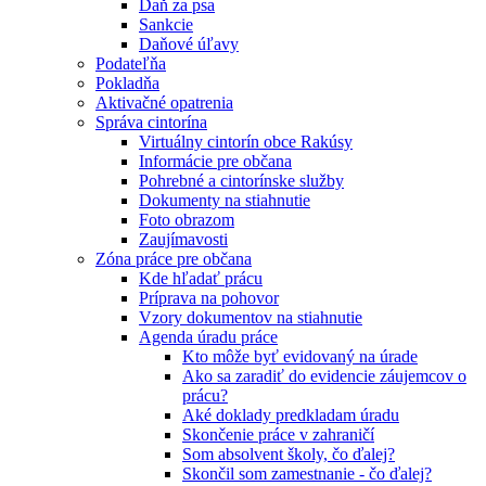
Daň za psa
Sankcie
Daňové úľavy
Podateľňa
Pokladňa
Aktivačné opatrenia
Správa cintorína
Virtuálny cintorín obce Rakúsy
Informácie pre občana
Pohrebné a cintorínske služby
Dokumenty na stiahnutie
Foto obrazom
Zaujímavosti
Zóna práce pre občana
Kde hľadať prácu
Príprava na pohovor
Vzory dokumentov na stiahnutie
Agenda úradu práce
Kto môže byť evidovaný na úrade
Ako sa zaradiť do evidencie záujemcov o
prácu?
Aké doklady predkladam úradu
Skončenie práce v zahraničí
Som absolvent školy, čo ďalej?
Skončil som zamestnanie - čo ďalej?