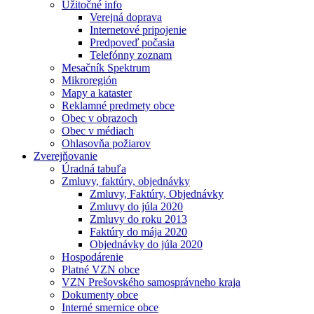
Užitočné info
Verejná doprava
Internetové pripojenie
Predpoveď počasia
Telefónny zoznam
Mesačník Spektrum
Mikroregión
Mapy a kataster
Reklamné predmety obce
Obec v obrazoch
Obec v médiach
Ohlasovňa požiarov
Zverejňovanie
Úradná tabuľa
Zmluvy, faktúry, objednávky
Zmluvy, Faktúry, Objednávky
Zmluvy do júla 2020
Zmluvy do roku 2013
Faktúry do mája 2020
Objednávky do júla 2020
Hospodárenie
Platné VZN obce
VZN Prešovského samosprávneho kraja
Dokumenty obce
Interné smernice obce