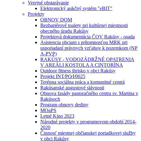
Verejné obstarávanie
Elektronický aukčný systém "eBIT"
Projekty
OBNOV DOM
Bezbariérové toalety pri kultúrnej miestnosti
obecného úradu Rakúsy
Projektová dokumentácia ČOV Rakúsy - osada
Asistencia obciam s prítomnosťou MRK pri
usporiadaní právnych vzťahov k pozemkom (NP
A-PVP)
RAKÚSY - VODOZÁDRŽNÉ OPATRENIA
V AREÁLI KOSTOLA A CINTORÍNA
Outdoor fitness ihrisko v obci Rakúsy
Projekt INT⁄PO⁄I⁄0025
Terénna sociálna práca a komunitné centrá
Rakúsanské augustové slávnosti
Obnova fasády pastoračného centra sv. Martina v
Rakúsoch
Program obnovy dediny
MOaPS
Letné Kino 2023
Národné projekty v programovom období 2014-
2020
Činnosť miestnej občianskej poriadkovej služby
v obci Rakúsy