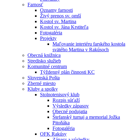
Farnosť
Oznamy farnosti
Živý prenos sv. omší
Kostol sv. Martina
Kostol sv. Jána Krstiteľa
Fotogaléria
Projekty
Maľovanie interiéru farského kostola
svätého Martina v Rakúsoch
Obecná knižnica
Stredisko služieb
Komunitné centrum
Týždenný plán činnosti KC
Slovenská Pošta
Zberné miesto
Kluby a spolky
Stolnotenisový klub
Rozpis súťaží
Výsledky zápasov
Obecné podujatia
Štefanský turnaj a memorial Jožka
Pitoňáka
Fotogaléria
OFK Rakúsy
Zápasy a výsledky