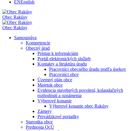
EN
English
Obec
Rakúsy
Obec
Rakúsy
Samospráva
Kompetencie
Obecný úrad
Prístup k informáciám
Portál elektronických služieb
Kontakty a štruktúra úradu
Pracovníci obecného úradu podľa úsekov
Pracovníci obce
Územný plán obce
Majetok obce
Evidencia stavebných povolení, kolaudačných
rozhodnutí a oznámenia
Výberové konanie
Výberové konanie obec Rakúsy
Zámery
Prevádzkové poriadky
Starostka obce
Prednosta OcÚ