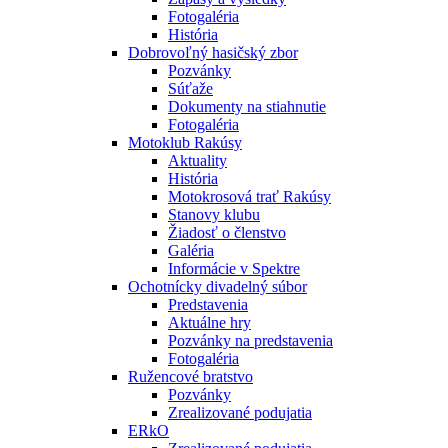
Fotogaléria
História
Dobrovoľný hasičský zbor
Pozvánky
Súťaže
Dokumenty na stiahnutie
Fotogaléria
Motoklub Rakúsy
Aktuality
História
Motokrosová trať Rakúsy
Stanovy klubu
Žiadosť o členstvo
Galéria
Informácie v Spektre
Ochotnícky divadelný súbor
Predstavenia
Aktuálne hry
Pozvánky na predstavenia
Fotogaléria
Ružencové bratstvo
Pozvánky
Zrealizované podujatia
ERkO