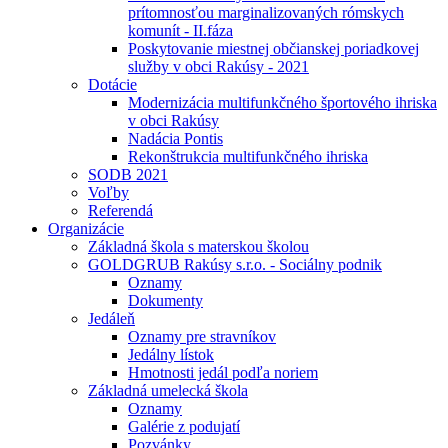
prítomnosťou marginalizovaných rómskych
komunít - II.fáza
Poskytovanie miestnej občianskej poriadkovej
služby v obci Rakúsy - 2021
Dotácie
Modernizácia multifunkčného športového ihriska
v obci Rakúsy
Nadácia Pontis
Rekonštrukcia multifunkčného ihriska
SODB 2021
Voľby
Referendá
Organizácie
Základná škola s materskou školou
GOLDGRUB Rakúsy s.r.o. - Sociálny podnik
Oznamy
Dokumenty
Jedáleň
Oznamy pre stravníkov
Jedálny lístok
Hmotnosti jedál podľa noriem
Základná umelecká škola
Oznamy
Galérie z podujatí
Pozvánky