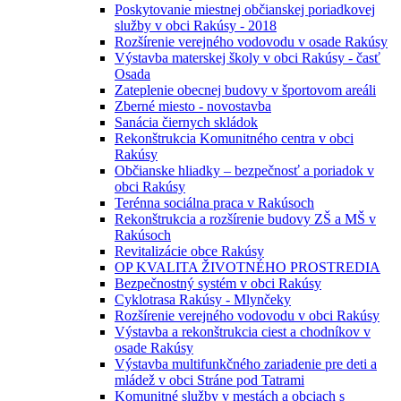
Poskytovanie miestnej občianskej poriadkovej
služby v obci Rakúsy - 2018
Rozšírenie verejného vodovodu v osade Rakúsy
Výstavba materskej školy v obci Rakúsy - časť
Osada
Zateplenie obecnej budovy v športovom areáli
Zberné miesto - novostavba
Sanácia čiernych skládok
Rekonštrukcia Komunitného centra v obci
Rakúsy
Občianske hliadky – bezpečnosť a poriadok v
obci Rakúsy
Terénna sociálna praca v Rakúsoch
Rekonštrukcia a rozšírenie budovy ZŠ a MŠ v
Rakúsoch
Revitalizácie obce Rakúsy
OP KVALITA ŽIVOTNÉHO PROSTREDIA
Bezpečnostný systém v obci Rakúsy
Cyklotrasa Rakúsy - Mlynčeky
Rozšírenie verejného vodovodu v obci Rakúsy
Výstavba a rekonštrukcia ciest a chodníkov v
osade Rakúsy
Výstavba multifunkčného zariadenie pre deti a
mládež v obci Stráne pod Tatrami
Komunitné služby v mestách a obciach s