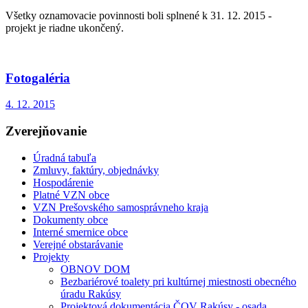
Všetky oznamovacie povinnosti boli splnené k 31. 12. 2015 -
projekt je riadne ukončený.
Fotogaléria
4. 12. 2015
Zverejňovanie
Úradná tabuľa
Zmluvy, faktúry, objednávky
Hospodárenie
Platné VZN obce
VZN Prešovského samosprávneho kraja
Dokumenty obce
Interné smernice obce
Verejné obstarávanie
Projekty
OBNOV DOM
Bezbariérové toalety pri kultúrnej miestnosti obecného
úradu Rakúsy
Projektová dokumentácia ČOV Rakúsy - osada