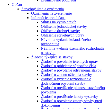
Zrealizované podujatia
Občan
Stavebný úrad a oznámenia
Oznámenia na zverejnenie
Informácie pre občana
Súhlas na výrub drevín
Ohlásenie jednoduchej stavby
Ohlásenie drobnej stavby
Ohlásenie stavebných úprav
Návrh na vydanie kolaudačného
rozhodnutia
Návrh na vydanie územného rozhodnutia
na stavbu
Žiadosti týkajúce sa stavby
Žiadosť o povolenie terénnych úprav
Žiadosť o pridelenie súpisného čísla
Žiadosť o povolenie odstránenia stavby
Žiadosť o zmenu užívania stavby
Žiadosť o vydanie rozhodnutia o
dodatočnom povolení stavby
Žiadosť o predĺženie platnosti stavebného
povolenia
Žiadosť o predĺženie lehoty výstavby
Žiadosť o povolenie zmeny stavby pred
dokončením