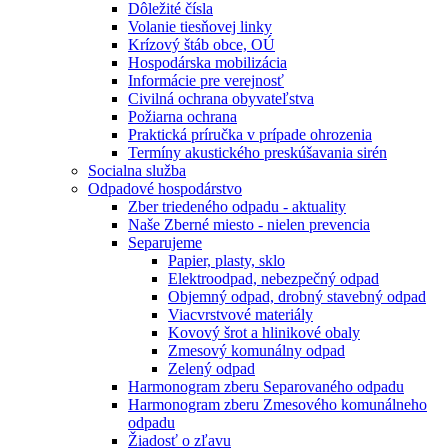
Dôležité čísla
Volanie tiesňovej linky
Krízový štáb obce, OÚ
Hospodárska mobilizácia
Informácie pre verejnosť
Civilná ochrana obyvateľstva
Požiarna ochrana
Praktická príručka v prípade ohrozenia
Termíny akustického preskúšavania sirén
Socialna služba
Odpadové hospodárstvo
Zber triedeného odpadu - aktuality
Naše Zberné miesto - nielen prevencia
Separujeme
Papier, plasty, sklo
Elektroodpad, nebezpečný odpad
Objemný odpad, drobný stavebný odpad
Viacvrstvové materiály
Kovový šrot a hlinikové obaly
Zmesový komunálny odpad
Zelený odpad
Harmonogram zberu Separovaného odpadu
Harmonogram zberu Zmesového komunálneho
odpadu
Žiadosť o zľavu