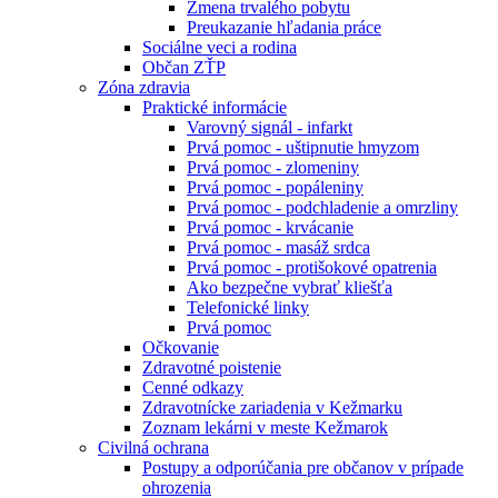
Zmena trvalého pobytu
Preukazanie hľadania práce
Sociálne veci a rodina
Občan ZŤP
Zóna zdravia
Praktické informácie
Varovný signál - infarkt
Prvá pomoc - uštipnutie hmyzom
Prvá pomoc - zlomeniny
Prvá pomoc - popáleniny
Prvá pomoc - podchladenie a omrzliny
Prvá pomoc - krvácanie
Prvá pomoc - masáž srdca
Prvá pomoc - protišokové opatrenia
Ako bezpečne vybrať kliešťa
Telefonické linky
Prvá pomoc
Očkovanie
Zdravotné poistenie
Cenné odkazy
Zdravotnícke zariadenia v Kežmarku
Zoznam lekárni v meste Kežmarok
Civilná ochrana
Postupy a odporúčania pre občanov v prípade
ohrozenia