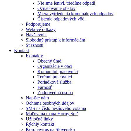
Nie sme leniví, triedíme odpad!
Označovanie obalov
Miera vytriedenia komunálnych odpadov
Čistenie odpadových vôd
Podporujeme
Webové odkazy
Návštevník
Slobodný prístup k informáciám
Sťažnosti
Kontakt
Kontakty
Obecný úrad
Organizácie v obci
Komunitní pracovníci
Terénni pracovníci
Poriadková služba
Farnosť
Zodpovedná osoba
Napíšte nám
Ochrana osobných údajov
SMS na číslo tiesňového volania
Maľovaná mapa Horný Spiš
Užitočné linky
Rýchly kontakt
Koronavírus na Slovensku