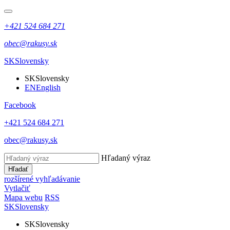
+421 524 684 271
obec@rakusy.sk
SK
Slovensky
SK
Slovensky
EN
English
Facebook
+421 524 684 271
obec@rakusy.sk
Hľadaný výraz
Hľadať
rozšírené vyhľadávanie
Vytlačiť
Mapa webu
RSS
SK
Slovensky
SK
Slovensky