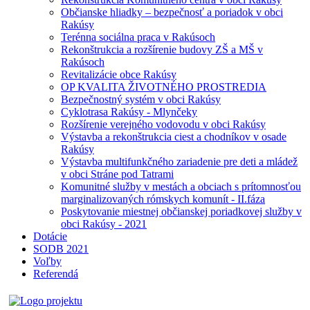
Občianske hliadky – bezpečnosť a poriadok v obci
Rakúsy
Terénna sociálna praca v Rakúsoch
Rekonštrukcia a rozšírenie budovy ZŠ a MŠ v
Rakúsoch
Revitalizácie obce Rakúsy
OP KVALITA ŽIVOTNÉHO PROSTREDIA
Bezpečnostný systém v obci Rakúsy
Cyklotrasa Rakúsy - Mlynčeky
Rozšírenie verejného vodovodu v obci Rakúsy
Výstavba a rekonštrukcia ciest a chodníkov v osade
Rakúsy
Výstavba multifunkčného zariadenie pre deti a mládež
v obci Stráne pod Tatrami
Komunitné služby v mestách a obciach s prítomnosťou
marginalizovaných rómskych komunít - II.fáza
Poskytovanie miestnej občianskej poriadkovej služby v
obci Rakúsy - 2021
Dotácie
SODB 2021
Voľby
Referendá