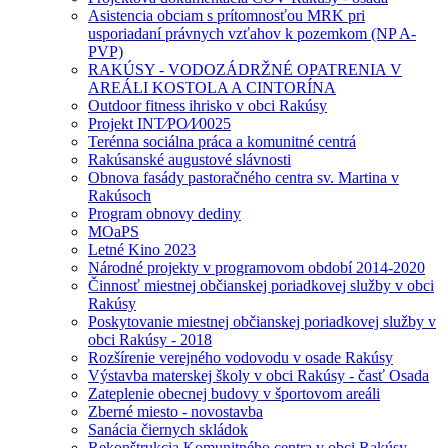
Asistencia obciam s prítomnosťou MRK pri
usporiadaní právnych vzťahov k pozemkom (NP A-
PVP)
RAKÚSY - VODOZÁDRŽNÉ OPATRENIA V
AREÁLI KOSTOLA A CINTORÍNA
Outdoor fitness ihrisko v obci Rakúsy
Projekt INT⁄PO⁄I⁄0025
Terénna sociálna práca a komunitné centrá
Rakúsanské augustové slávnosti
Obnova fasády pastoračného centra sv. Martina v
Rakúsoch
Program obnovy dediny
MOaPS
Letné Kino 2023
Národné projekty v programovom období 2014-2020
Činnosť miestnej občianskej poriadkovej služby v obci
Rakúsy
Poskytovanie miestnej občianskej poriadkovej služby v
obci Rakúsy - 2018
Rozšírenie verejného vodovodu v osade Rakúsy
Výstavba materskej školy v obci Rakúsy - časť Osada
Zateplenie obecnej budovy v športovom areáli
Zberné miesto - novostavba
Sanácia čiernych skládok
Rekonštrukcia Komunitného centra v obci Rakúsy