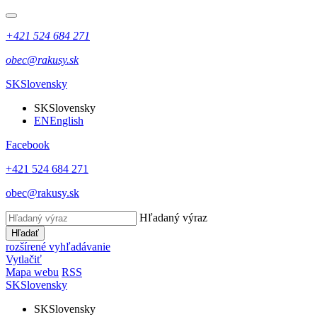
+421 524 684 271
obec@rakusy.sk
SK
Slovensky
SK
Slovensky
EN
English
Facebook
+421 524 684 271
obec@rakusy.sk
Hľadaný výraz
Hľadať
rozšírené vyhľadávanie
Vytlačiť
Mapa webu
RSS
SK
Slovensky
SK
Slovensky