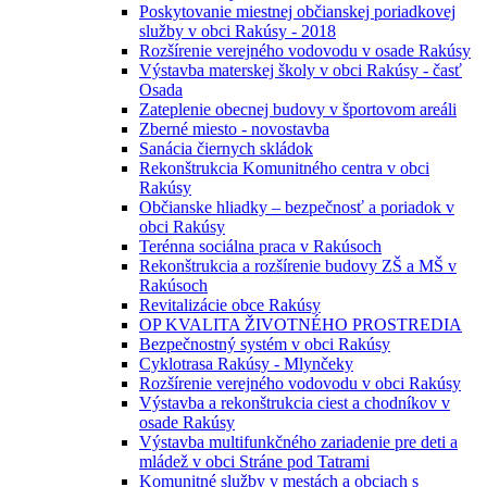
Poskytovanie miestnej občianskej poriadkovej
služby v obci Rakúsy - 2018
Rozšírenie verejného vodovodu v osade Rakúsy
Výstavba materskej školy v obci Rakúsy - časť
Osada
Zateplenie obecnej budovy v športovom areáli
Zberné miesto - novostavba
Sanácia čiernych skládok
Rekonštrukcia Komunitného centra v obci
Rakúsy
Občianske hliadky – bezpečnosť a poriadok v
obci Rakúsy
Terénna sociálna praca v Rakúsoch
Rekonštrukcia a rozšírenie budovy ZŠ a MŠ v
Rakúsoch
Revitalizácie obce Rakúsy
OP KVALITA ŽIVOTNÉHO PROSTREDIA
Bezpečnostný systém v obci Rakúsy
Cyklotrasa Rakúsy - Mlynčeky
Rozšírenie verejného vodovodu v obci Rakúsy
Výstavba a rekonštrukcia ciest a chodníkov v
osade Rakúsy
Výstavba multifunkčného zariadenie pre deti a
mládež v obci Stráne pod Tatrami
Komunitné služby v mestách a obciach s