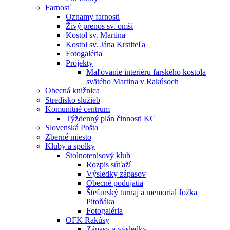
Farnosť
Oznamy farnosti
Živý prenos sv. omší
Kostol sv. Martina
Kostol sv. Jána Krstiteľa
Fotogaléria
Projekty
Maľovanie interiéru farského kostola
svätého Martina v Rakúsoch
Obecná knižnica
Stredisko služieb
Komunitné centrum
Týždenný plán činnosti KC
Slovenská Pošta
Zberné miesto
Kluby a spolky
Stolnotenisový klub
Rozpis súťaží
Výsledky zápasov
Obecné podujatia
Štefanský turnaj a memorial Jožka
Pitoňáka
Fotogaléria
OFK Rakúsy
Zápasy a výsledky