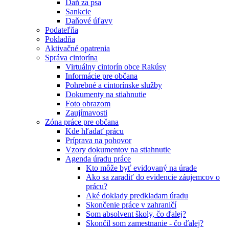
Daň za psa
Sankcie
Daňové úľavy
Podateľňa
Pokladňa
Aktivačné opatrenia
Správa cintorína
Virtuálny cintorín obce Rakúsy
Informácie pre občana
Pohrebné a cintorínske služby
Dokumenty na stiahnutie
Foto obrazom
Zaujímavosti
Zóna práce pre občana
Kde hľadať prácu
Príprava na pohovor
Vzory dokumentov na stiahnutie
Agenda úradu práce
Kto môže byť evidovaný na úrade
Ako sa zaradiť do evidencie záujemcov o
prácu?
Aké doklady predkladam úradu
Skončenie práce v zahraničí
Som absolvent školy, čo ďalej?
Skončil som zamestnanie - čo ďalej?