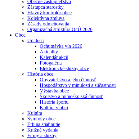
Obecné zastupiteľstvo
Zástupca starostky
Hlavný kontrolór obce
Kolektívna zmluva
Zásady odmeňovania
Organizačná štruktúra OcÚ 2026
Obec
Udalosti
Ochutnávka vín 2026
Aktuality
Kalendár akcií
Fotogaléria
Elektronické služby obce
História obce
Obyvateľstvo a jeho činnosť
Hospodárstvo v minulosti a súčastnosti
Výstavba obce
Školstvo a mimoškolská činnosť
História športu
Kultúra v obci
Kultúra
Symboly obce
Erb na stiahnutie
Knižné vydania
Firmy a služby