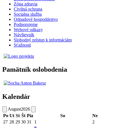
Zóna zdravia
Civilná ochrana
Socialna služba
Odpadové hospodárstvo
Podporujeme
Webové odkazy
Návštevník
Slobodný prístup k informáciám
Sťažnosti
Pamätník oslobodenia
Kalendár
August
2026
Po
Ut
St
Št
Pia
So
Ne
27
28
29
30
31
1
2