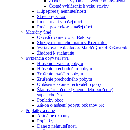
Žiadosť na vydanie stavebného povolenia
Čestné vyhlásenie k veku stavby
Kúpa⁄predaj nehnuteľnosti
Stavebný zákon
Predaj realít v našej obci
Predaj pozemkov v našej obci
Matričný úrad
Osvedčovanie v obci Rakúsy
Služby matričného úradu v Kežmarku
Vystavovanie dokladov Matričný úrad Kežmarok
Žiadosti k stiahnutiu
Evidencia obyvateľstva
Hlásenie trvalého pobytu
Hlásenie prechodného pobytu
Zrušenie trvalého pobytu
Zrušenie prechodného pobytu
Ohlásenie skončenia trvalého pobytu
Žiadosť o určenie (zmenu alebo zrušenie)
súpisného čísla
Poplatky obce
Zákon o hlásení pobytu občanov SR
Poplatky a dane
Aktuálne oznamy
Poplatky
Dane z nehnuteľnosti