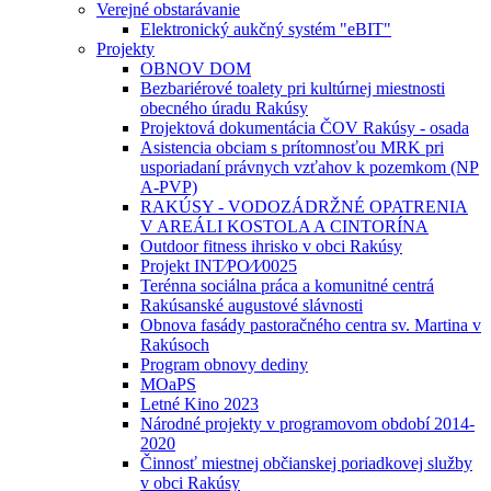
Verejné obstarávanie
Elektronický aukčný systém "eBIT"
Projekty
OBNOV DOM
Bezbariérové toalety pri kultúrnej miestnosti
obecného úradu Rakúsy
Projektová dokumentácia ČOV Rakúsy - osada
Asistencia obciam s prítomnosťou MRK pri
usporiadaní právnych vzťahov k pozemkom (NP
A-PVP)
RAKÚSY - VODOZÁDRŽNÉ OPATRENIA
V AREÁLI KOSTOLA A CINTORÍNA
Outdoor fitness ihrisko v obci Rakúsy
Projekt INT⁄PO⁄I⁄0025
Terénna sociálna práca a komunitné centrá
Rakúsanské augustové slávnosti
Obnova fasády pastoračného centra sv. Martina v
Rakúsoch
Program obnovy dediny
MOaPS
Letné Kino 2023
Národné projekty v programovom období 2014-
2020
Činnosť miestnej občianskej poriadkovej služby
v obci Rakúsy