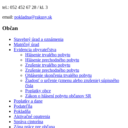
tel.: 052 452 67 28 / kl. 3
email:
pokladna@rakusy.sk
Občan
Stavebný úrad a oznámenia
Matričný úrad
Evidencia obyvateľstva
Hlásenie trvalého pobytu
Hlásenie prechodného pobytu
Zrušenie trvalého pobytu
Zrušenie prechodného pobytu
Ohlásenie skončenia trvalého pobytu
Žiadosť o určenie (zmenu alebo zrušenie) súpisného
čísla
Poplatky obce
Zákon o hlásení pobytu občanov SR
Poplatky a dane
Podateľňa
Pokladňa
Aktivačné opatrenia
Správa cintorína
Zóna práce pre občana