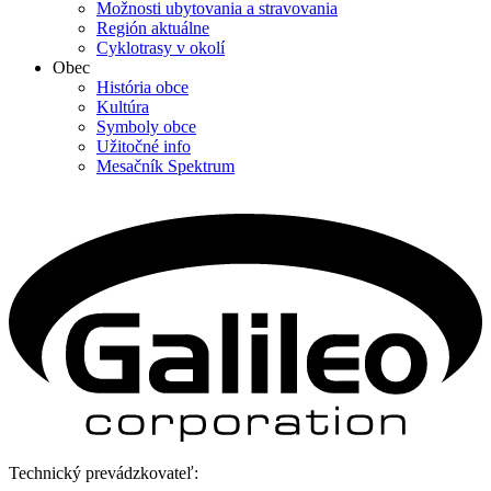
Možnosti ubytovania a stravovania
Región aktuálne
Cyklotrasy v okolí
Obec
História obce
Kultúra
Symboly obce
Užitočné info
Mesačník Spektrum
Technický prevádzkovateľ: