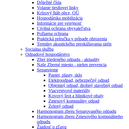
Dôležité čísla
Volanie tiesňovej linky
Krízový štáb obce, OÚ
Hospodárska mobilizácia
Informácie pre verejnosť
Civilná ochrana obyvateľstva
Požiarna ochrana
Praktická príručka v prípade ohrozenia
Termíny akustického preskúšavania sirén
Socialna služba
Odpadové hospodárstvo
Zber triedeného odpadu - aktuality
Naše Zberné miesto - nielen prevencia
Separujeme
Papier, plasty, sklo
Elektroodpad, nebezpečný odpad
Objemný odpad, drobný stavebný odpad
Viacvrstvové materiály
Kovový šrot a hlinikové obaly
Zmesový komunálny odpad
Zelený odpad
Harmonogram zberu Separovaného odpadu
Harmonogram zberu Zmesového komunálneho
odpadu
Žiadosť o zľavu