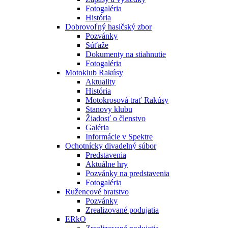
Fotogaléria
História
Dobrovoľný hasičský zbor
Pozvánky
Súťaže
Dokumenty na stiahnutie
Fotogaléria
Motoklub Rakúsy
Aktuality
História
Motokrosová trať Rakúsy
Stanovy klubu
Žiadosť o členstvo
Galéria
Informácie v Spektre
Ochotnícky divadelný súbor
Predstavenia
Aktuálne hry
Pozvánky na predstavenia
Fotogaléria
Ružencové bratstvo
Pozvánky
Zrealizované podujatia
ERkO