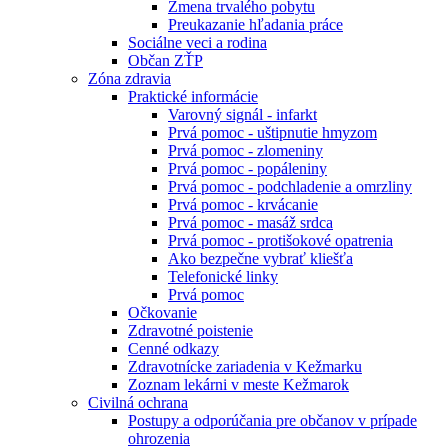
Zmena trvalého pobytu
Preukazanie hľadania práce
Sociálne veci a rodina
Občan ZŤP
Zóna zdravia
Praktické informácie
Varovný signál - infarkt
Prvá pomoc - uštipnutie hmyzom
Prvá pomoc - zlomeniny
Prvá pomoc - popáleniny
Prvá pomoc - podchladenie a omrzliny
Prvá pomoc - krvácanie
Prvá pomoc - masáž srdca
Prvá pomoc - protišokové opatrenia
Ako bezpečne vybrať kliešťa
Telefonické linky
Prvá pomoc
Očkovanie
Zdravotné poistenie
Cenné odkazy
Zdravotnícke zariadenia v Kežmarku
Zoznam lekárni v meste Kežmarok
Civilná ochrana
Postupy a odporúčania pre občanov v prípade
ohrozenia