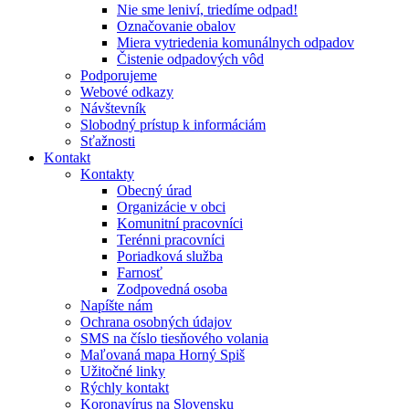
Nie sme leniví, triedíme odpad!
Označovanie obalov
Miera vytriedenia komunálnych odpadov
Čistenie odpadových vôd
Podporujeme
Webové odkazy
Návštevník
Slobodný prístup k informáciám
Sťažnosti
Kontakt
Kontakty
Obecný úrad
Organizácie v obci
Komunitní pracovníci
Terénni pracovníci
Poriadková služba
Farnosť
Zodpovedná osoba
Napíšte nám
Ochrana osobných údajov
SMS na číslo tiesňového volania
Maľovaná mapa Horný Spiš
Užitočné linky
Rýchly kontakt
Koronavírus na Slovensku