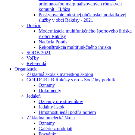
prítomnosťou marginalizovaných rómskych
komunít - II.fáza
Poskytovanie miestnej občianskej poriadkovej
služby v obci Rakúsy - 2021
Dotácie
Modernizácia multifunkčného športového ihriska
v obci Rakúsy
Nadácia Pontis
Rekonštrukcia multifunkčného ihriska
SODB 2021
Voľby
Referendá
Organizácie
Základná škola s materskou školou
GOLDGRUB Rakúsy s.r.o. - Sociálny podnik
Oznamy
Dokumenty
Jedáleň
Oznamy pre stravníkov
Jedálny lístok
Hmotnosti jedál podľa noriem
Základná umelecká škola
Oznamy
Galérie z podujatí
Pozvánky