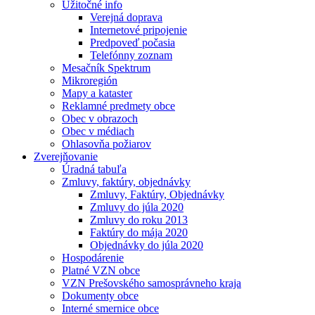
Užitočné info
Verejná doprava
Internetové pripojenie
Predpoveď počasia
Telefónny zoznam
Mesačník Spektrum
Mikroregión
Mapy a kataster
Reklamné predmety obce
Obec v obrazoch
Obec v médiach
Ohlasovňa požiarov
Zverejňovanie
Úradná tabuľa
Zmluvy, faktúry, objednávky
Zmluvy, Faktúry, Objednávky
Zmluvy do júla 2020
Zmluvy do roku 2013
Faktúry do mája 2020
Objednávky do júla 2020
Hospodárenie
Platné VZN obce
VZN Prešovského samosprávneho kraja
Dokumenty obce
Interné smernice obce