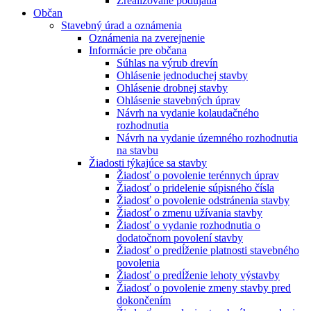
Zrealizované podujatia
Občan
Stavebný úrad a oznámenia
Oznámenia na zverejnenie
Informácie pre občana
Súhlas na výrub drevín
Ohlásenie jednoduchej stavby
Ohlásenie drobnej stavby
Ohlásenie stavebných úprav
Návrh na vydanie kolaudačného
rozhodnutia
Návrh na vydanie územného rozhodnutia
na stavbu
Žiadosti týkajúce sa stavby
Žiadosť o povolenie terénnych úprav
Žiadosť o pridelenie súpisného čísla
Žiadosť o povolenie odstránenia stavby
Žiadosť o zmenu užívania stavby
Žiadosť o vydanie rozhodnutia o
dodatočnom povolení stavby
Žiadosť o predĺženie platnosti stavebného
povolenia
Žiadosť o predĺženie lehoty výstavby
Žiadosť o povolenie zmeny stavby pred
dokončením