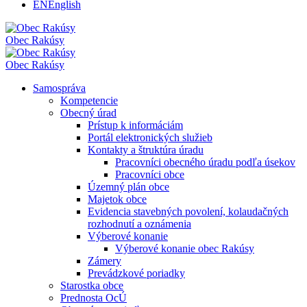
EN
English
Obec
Rakúsy
Obec
Rakúsy
Samospráva
Kompetencie
Obecný úrad
Prístup k informáciám
Portál elektronických služieb
Kontakty a štruktúra úradu
Pracovníci obecného úradu podľa úsekov
Pracovníci obce
Územný plán obce
Majetok obce
Evidencia stavebných povolení, kolaudačných
rozhodnutí a oznámenia
Výberové konanie
Výberové konanie obec Rakúsy
Zámery
Prevádzkové poriadky
Starostka obce
Prednosta OcÚ