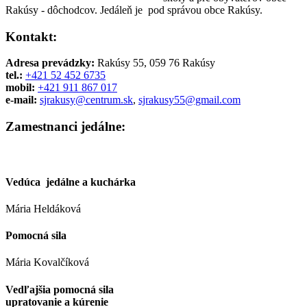
Rakúsy - dôchodcov. Jedáleň je pod správou obce Rakúsy.
Kontakt:
Adresa prevádzky:
Rakúsy 55, 059 76 Rakúsy
tel.:
+421 52 452 6735
mobil:
+421 911 867 017
e-mail:
sjrakusy@centrum.sk
,
sjrakusy55@gmail.com
Zamestnanci jedálne:
Vedúca jedálne a kuchárka
Mária Heldáková
Pomocná sila
Mária Kovalčíková
Vedľajšia pomocná sila
upratovanie a kúrenie