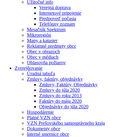
Užitočné info
Verejná doprava
Internetové pripojenie
Predpoveď počasia
Telefónny zoznam
Mesačník Spektrum
Mikroregión
Mapy a kataster
Reklamné predmety obce
Obec v obrazoch
Obec v médiach
Ohlasovňa požiarov
Zverejňovanie
Úradná tabuľa
Zmluvy, faktúry, objednávky
Zmluvy, Faktúry, Objednávky
Zmluvy do júla 2020
Zmluvy do roku 2013
Faktúry do mája 2020
Objednávky do júla 2020
Hospodárenie
Platné VZN obce
VZN Prešovského samosprávneho kraja
Dokumenty obce
Interné smernice obce