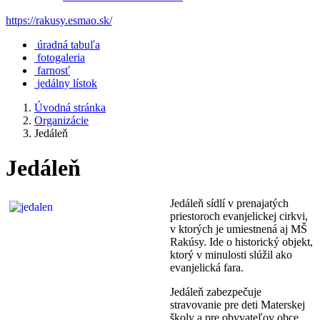
https://rakusy.esmao.sk/
úradná tabuľa
fotogaleria
farnosť
jedálny lístok
Úvodná stránka
Organizácie
Jedáleň
Jedáleň
Jedáleň sídlí v prenajatých
priestoroch evanjelickej cirkvi,
v ktorých je umiestnená aj MŠ
Rakúsy. Ide o historický objekt,
ktorý v minulosti slúžil ako
evanjelická fara.
Jedáleň zabezpečuje
stravovanie pre deti Materskej
školy a pre obyvateľov obce