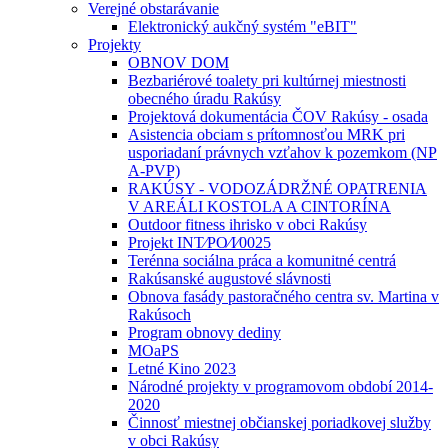
Verejné obstarávanie
Elektronický aukčný systém "eBIT"
Projekty
OBNOV DOM
Bezbariérové toalety pri kultúrnej miestnosti
obecného úradu Rakúsy
Projektová dokumentácia ČOV Rakúsy - osada
Asistencia obciam s prítomnosťou MRK pri
usporiadaní právnych vzťahov k pozemkom (NP
A-PVP)
RAKÚSY - VODOZÁDRŽNÉ OPATRENIA
V AREÁLI KOSTOLA A CINTORÍNA
Outdoor fitness ihrisko v obci Rakúsy
Projekt INT⁄PO⁄I⁄0025
Terénna sociálna práca a komunitné centrá
Rakúsanské augustové slávnosti
Obnova fasády pastoračného centra sv. Martina v
Rakúsoch
Program obnovy dediny
MOaPS
Letné Kino 2023
Národné projekty v programovom období 2014-
2020
Činnosť miestnej občianskej poriadkovej služby
v obci Rakúsy