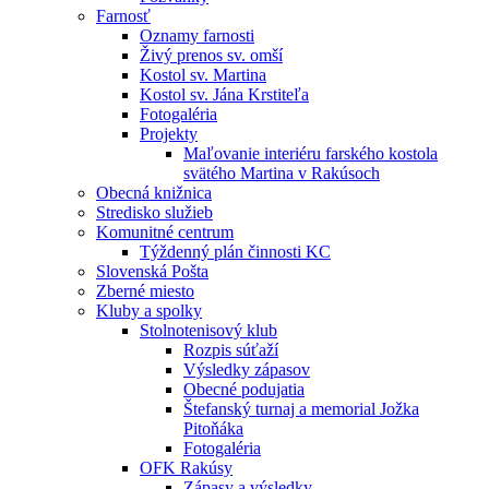
Farnosť
Oznamy farnosti
Živý prenos sv. omší
Kostol sv. Martina
Kostol sv. Jána Krstiteľa
Fotogaléria
Projekty
Maľovanie interiéru farského kostola
svätého Martina v Rakúsoch
Obecná knižnica
Stredisko služieb
Komunitné centrum
Týždenný plán činnosti KC
Slovenská Pošta
Zberné miesto
Kluby a spolky
Stolnotenisový klub
Rozpis súťaží
Výsledky zápasov
Obecné podujatia
Štefanský turnaj a memorial Jožka
Pitoňáka
Fotogaléria
OFK Rakúsy
Zápasy a výsledky