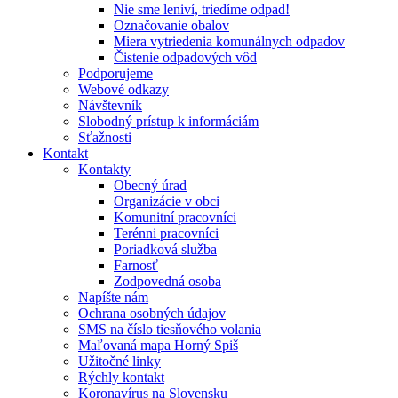
Nie sme leniví, triedíme odpad!
Označovanie obalov
Miera vytriedenia komunálnych odpadov
Čistenie odpadových vôd
Podporujeme
Webové odkazy
Návštevník
Slobodný prístup k informáciám
Sťažnosti
Kontakt
Kontakty
Obecný úrad
Organizácie v obci
Komunitní pracovníci
Terénni pracovníci
Poriadková služba
Farnosť
Zodpovedná osoba
Napíšte nám
Ochrana osobných údajov
SMS na číslo tiesňového volania
Maľovaná mapa Horný Spiš
Užitočné linky
Rýchly kontakt
Koronavírus na Slovensku