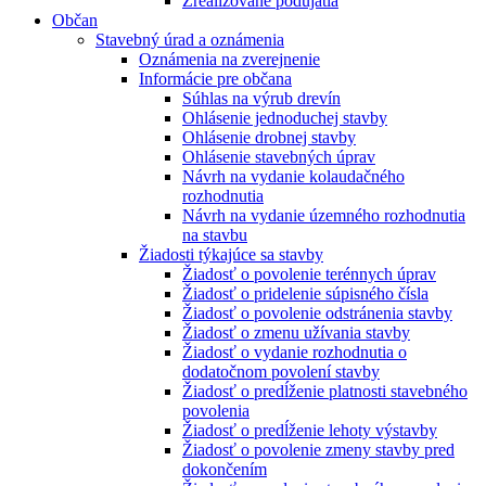
Zrealizované podujatia
Občan
Stavebný úrad a oznámenia
Oznámenia na zverejnenie
Informácie pre občana
Súhlas na výrub drevín
Ohlásenie jednoduchej stavby
Ohlásenie drobnej stavby
Ohlásenie stavebných úprav
Návrh na vydanie kolaudačného
rozhodnutia
Návrh na vydanie územného rozhodnutia
na stavbu
Žiadosti týkajúce sa stavby
Žiadosť o povolenie terénnych úprav
Žiadosť o pridelenie súpisného čísla
Žiadosť o povolenie odstránenia stavby
Žiadosť o zmenu užívania stavby
Žiadosť o vydanie rozhodnutia o
dodatočnom povolení stavby
Žiadosť o predĺženie platnosti stavebného
povolenia
Žiadosť o predĺženie lehoty výstavby
Žiadosť o povolenie zmeny stavby pred
dokončením