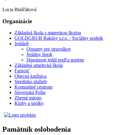
Lucia Blaščáková
Organizácie
Základná škola s materskou školou
GOLDGRUB Rakúsy s.r.o. - Sociálny podnik
Jedáleň
Oznamy pre stravníkov
Jedálny lístok
Hmotnosti jedál podľa noriem
Základná umelecká škola
Farnosť
Obecná knižnica
Stredisko služieb
Komunitné centrum
Slovenská Pošta
Zberné miesto
Kluby a spolky
Pamätník oslobodenia