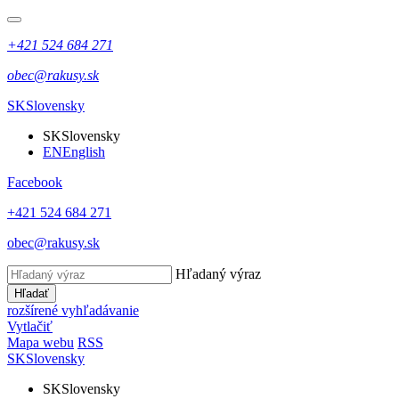
+421 524 684 271
obec@rakusy.sk
SK
Slovensky
SK
Slovensky
EN
English
Facebook
+421 524 684 271
obec@rakusy.sk
Hľadaný výraz
Hľadať
rozšírené vyhľadávanie
Vytlačiť
Mapa webu
RSS
SK
Slovensky
SK
Slovensky