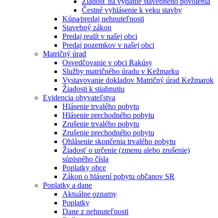
Žiadosť na vydanie stavebného povolenia
Čestné vyhlásenie k veku stavby
Kúpa⁄predaj nehnuteľnosti
Stavebný zákon
Predaj realít v našej obci
Predaj pozemkov v našej obci
Matričný úrad
Osvedčovanie v obci Rakúsy
Služby matričného úradu v Kežmarku
Vystavovanie dokladov Matričný úrad Kežmarok
Žiadosti k stiahnutiu
Evidencia obyvateľstva
Hlásenie trvalého pobytu
Hlásenie prechodného pobytu
Zrušenie trvalého pobytu
Zrušenie prechodného pobytu
Ohlásenie skončenia trvalého pobytu
Žiadosť o určenie (zmenu alebo zrušenie)
súpisného čísla
Poplatky obce
Zákon o hlásení pobytu občanov SR
Poplatky a dane
Aktuálne oznamy
Poplatky
Dane z nehnuteľnosti