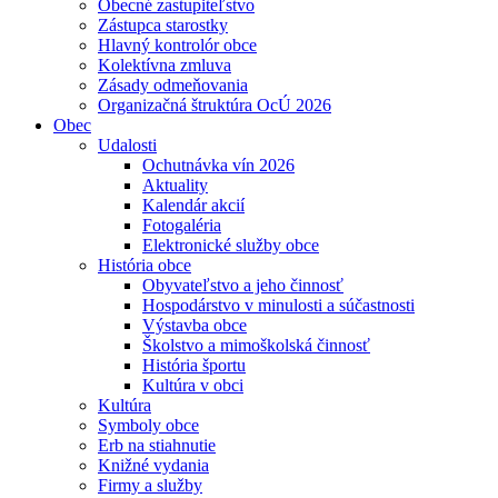
Obecné zastupiteľstvo
Zástupca starostky
Hlavný kontrolór obce
Kolektívna zmluva
Zásady odmeňovania
Organizačná štruktúra OcÚ 2026
Obec
Udalosti
Ochutnávka vín 2026
Aktuality
Kalendár akcií
Fotogaléria
Elektronické služby obce
História obce
Obyvateľstvo a jeho činnosť
Hospodárstvo v minulosti a súčastnosti
Výstavba obce
Školstvo a mimoškolská činnosť
História športu
Kultúra v obci
Kultúra
Symboly obce
Erb na stiahnutie
Knižné vydania
Firmy a služby