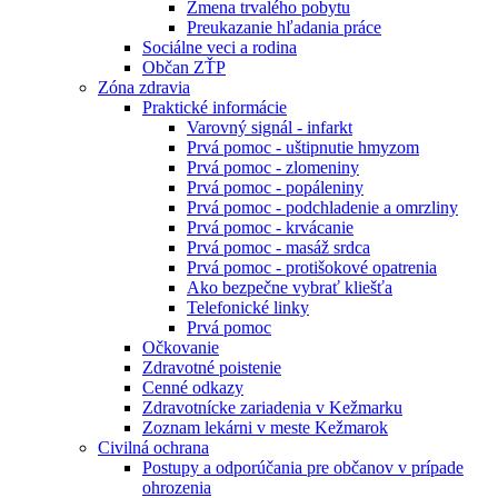
Zmena trvalého pobytu
Preukazanie hľadania práce
Sociálne veci a rodina
Občan ZŤP
Zóna zdravia
Praktické informácie
Varovný signál - infarkt
Prvá pomoc - uštipnutie hmyzom
Prvá pomoc - zlomeniny
Prvá pomoc - popáleniny
Prvá pomoc - podchladenie a omrzliny
Prvá pomoc - krvácanie
Prvá pomoc - masáž srdca
Prvá pomoc - protišokové opatrenia
Ako bezpečne vybrať kliešťa
Telefonické linky
Prvá pomoc
Očkovanie
Zdravotné poistenie
Cenné odkazy
Zdravotnícke zariadenia v Kežmarku
Zoznam lekárni v meste Kežmarok
Civilná ochrana
Postupy a odporúčania pre občanov v prípade
ohrozenia