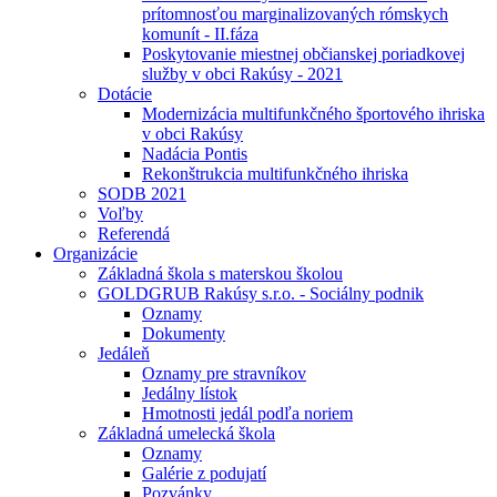
prítomnosťou marginalizovaných rómskych
komunít - II.fáza
Poskytovanie miestnej občianskej poriadkovej
služby v obci Rakúsy - 2021
Dotácie
Modernizácia multifunkčného športového ihriska
v obci Rakúsy
Nadácia Pontis
Rekonštrukcia multifunkčného ihriska
SODB 2021
Voľby
Referendá
Organizácie
Základná škola s materskou školou
GOLDGRUB Rakúsy s.r.o. - Sociálny podnik
Oznamy
Dokumenty
Jedáleň
Oznamy pre stravníkov
Jedálny lístok
Hmotnosti jedál podľa noriem
Základná umelecká škola
Oznamy
Galérie z podujatí
Pozvánky