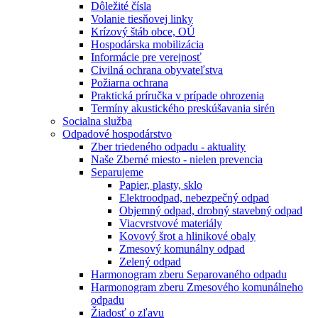
Dôležité čísla
Volanie tiesňovej linky
Krízový štáb obce, OÚ
Hospodárska mobilizácia
Informácie pre verejnosť
Civilná ochrana obyvateľstva
Požiarna ochrana
Praktická príručka v prípade ohrozenia
Termíny akustického preskúšavania sirén
Socialna služba
Odpadové hospodárstvo
Zber triedeného odpadu - aktuality
Naše Zberné miesto - nielen prevencia
Separujeme
Papier, plasty, sklo
Elektroodpad, nebezpečný odpad
Objemný odpad, drobný stavebný odpad
Viacvrstvové materiály
Kovový šrot a hlinikové obaly
Zmesový komunálny odpad
Zelený odpad
Harmonogram zberu Separovaného odpadu
Harmonogram zberu Zmesového komunálneho
odpadu
Žiadosť o zľavu