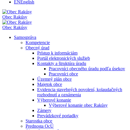
EN
English
Obec
Rakúsy
Obec
Rakúsy
Samospráva
Kompetencie
Obecný úrad
Prístup k informáciám
Portál elektronických služieb
Kontakty a štruktúra úradu
Pracovníci obecného úradu podľa úsekov
Pracovníci obce
Územný plán obce
Majetok obce
Evidencia stavebných povolení, kolaudačných
rozhodnutí a oznámenia
Výberové konanie
Výberové konanie obec Rakúsy
Zámery
Prevádzkové poriadky
Starostka obce
Prednosta OcÚ