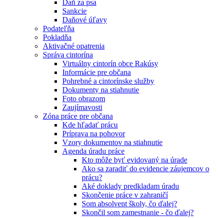
Daň za psa
Sankcie
Daňové úľavy
Podateľňa
Pokladňa
Aktivačné opatrenia
Správa cintorína
Virtuálny cintorín obce Rakúsy
Informácie pre občana
Pohrebné a cintorínske služby
Dokumenty na stiahnutie
Foto obrazom
Zaujímavosti
Zóna práce pre občana
Kde hľadať prácu
Príprava na pohovor
Vzory dokumentov na stiahnutie
Agenda úradu práce
Kto môže byť evidovaný na úrade
Ako sa zaradiť do evidencie záujemcov o
prácu?
Aké doklady predkladam úradu
Skončenie práce v zahraničí
Som absolvent školy, čo ďalej?
Skončil som zamestnanie - čo ďalej?