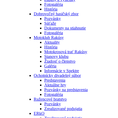
Fotogaléria
História
Dobrovoľný hasičský zbor
Pozvánky
Súťaže
Dokumenty na stiahnutie
Fotogaléria
Motoklub Rakúsy
Aktuality
História
Motokrosová trať Rakúsy
Stanovy klubu
Žiadosť o členstvo
Galéria
Informácie v Spektre
Ochotnícky divadelný súbor
Predstavenia
Aktuálne hry
Pozvánky na predstavenia
Fotogaléria
Ružencové bratstvo
Pozvánky
Zrealizované podujatia
ERkO