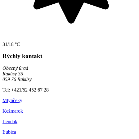
31/18 °C
Rýchly kontakt
Obecný úrad
Rakúsy 35
059 76 Rakúsy
Tel: +421/52 452 67 28
Mlynčeky
Kežmarok
Lendak
Ľubica