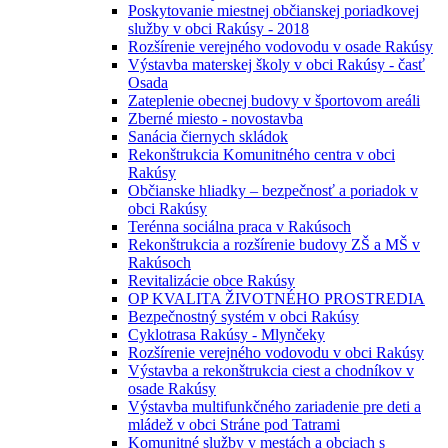
Poskytovanie miestnej občianskej poriadkovej
služby v obci Rakúsy - 2018
Rozšírenie verejného vodovodu v osade Rakúsy
Výstavba materskej školy v obci Rakúsy - časť
Osada
Zateplenie obecnej budovy v športovom areáli
Zberné miesto - novostavba
Sanácia čiernych skládok
Rekonštrukcia Komunitného centra v obci
Rakúsy
Občianske hliadky – bezpečnosť a poriadok v
obci Rakúsy
Terénna sociálna praca v Rakúsoch
Rekonštrukcia a rozšírenie budovy ZŠ a MŠ v
Rakúsoch
Revitalizácie obce Rakúsy
OP KVALITA ŽIVOTNÉHO PROSTREDIA
Bezpečnostný systém v obci Rakúsy
Cyklotrasa Rakúsy - Mlynčeky
Rozšírenie verejného vodovodu v obci Rakúsy
Výstavba a rekonštrukcia ciest a chodníkov v
osade Rakúsy
Výstavba multifunkčného zariadenie pre deti a
mládež v obci Stráne pod Tatrami
Komunitné služby v mestách a obciach s