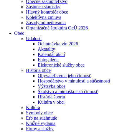
Obecné zastupiteľstvo
Zástupca starostky
Hlavný kontrolór obce
Kolektívna zmluva
Zásady odmeňovania
Organizačná štruktúra OcÚ 2026
Obec
Udalosti
Ochutnávka vín 2026
Aktuality
Kalendár akcií
Fotogaléria
Elektronické služby obce
História obce
Obyvateľstvo a jeho činnosť
Hospodárstvo v minulosti a súčastnosti
Výstavba obce
Školstvo a mimoškolská činnosť
História športu
Kultúra v obci
Kultúra
Symboly obce
Erb na stiahnutie
Knižné vydania
Firmy a služby