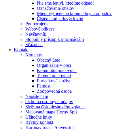
Nie sme leniví, triedíme odpad!
Označovanie obalov
Miera vytriedenia komunálnych odpadov
Čistenie odpadových vôd
Podporujeme
Webové odkazy
Návštevník
Slobodný prístup k informáciám
Sťažnosti
Kontakt
Kontakty
Obecný úrad
Organizácie v obci
Komunitní pracovníci
Terénni pracovníci
Poriadková služba
Farnosť
Zodpovedná osoba
Napíšte nám
Ochrana osobných údajov
SMS na číslo tiesňového volania
Maľovaná mapa Horný Spiš
Užitočné linky
Rýchly kontakt
Koronavírus na Slovensku