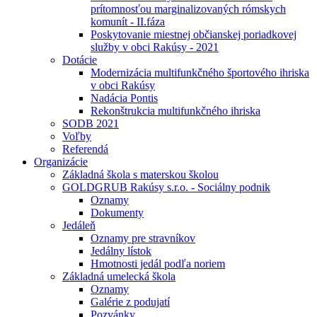
prítomnosťou marginalizovaných rómskych
komunít - II.fáza
Poskytovanie miestnej občianskej poriadkovej
služby v obci Rakúsy - 2021
Dotácie
Modernizácia multifunkčného športového ihriska
v obci Rakúsy
Nadácia Pontis
Rekonštrukcia multifunkčného ihriska
SODB 2021
Voľby
Referendá
Organizácie
Základná škola s materskou školou
GOLDGRUB Rakúsy s.r.o. - Sociálny podnik
Oznamy
Dokumenty
Jedáleň
Oznamy pre stravníkov
Jedálny lístok
Hmotnosti jedál podľa noriem
Základná umelecká škola
Oznamy
Galérie z podujatí
Pozvánky