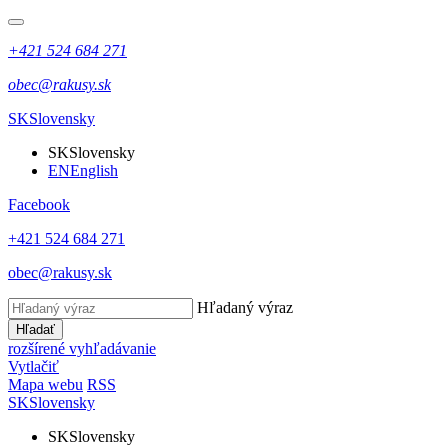
+421 524 684 271
obec@rakusy.sk
SK
Slovensky
SK
Slovensky
EN
English
Facebook
+421 524 684 271
obec@rakusy.sk
Hľadaný výraz
Hľadať
rozšírené vyhľadávanie
Vytlačiť
Mapa webu
RSS
SK
Slovensky
SK
Slovensky