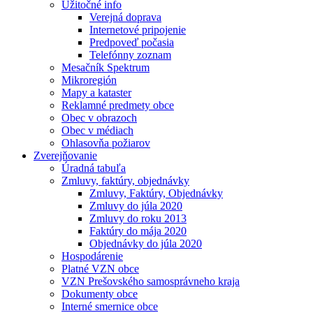
Užitočné info
Verejná doprava
Internetové pripojenie
Predpoveď počasia
Telefónny zoznam
Mesačník Spektrum
Mikroregión
Mapy a kataster
Reklamné predmety obce
Obec v obrazoch
Obec v médiach
Ohlasovňa požiarov
Zverejňovanie
Úradná tabuľa
Zmluvy, faktúry, objednávky
Zmluvy, Faktúry, Objednávky
Zmluvy do júla 2020
Zmluvy do roku 2013
Faktúry do mája 2020
Objednávky do júla 2020
Hospodárenie
Platné VZN obce
VZN Prešovského samosprávneho kraja
Dokumenty obce
Interné smernice obce