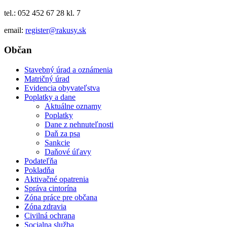
tel.: 052 452 67 28 kl. 7
email:
register@rakusy.sk
Občan
Stavebný úrad a oznámenia
Matričný úrad
Evidencia obyvateľstva
Poplatky a dane
Aktuálne oznamy
Poplatky
Dane z nehnuteľnosti
Daň za psa
Sankcie
Daňové úľavy
Podateľňa
Pokladňa
Aktivačné opatrenia
Správa cintorína
Zóna práce pre občana
Zóna zdravia
Civilná ochrana
Socialna služba