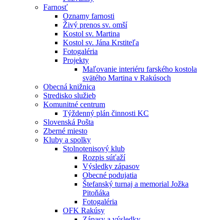
Farnosť
Oznamy farnosti
Živý prenos sv. omší
Kostol sv. Martina
Kostol sv. Jána Krstiteľa
Fotogaléria
Projekty
Maľovanie interiéru farského kostola
svätého Martina v Rakúsoch
Obecná knižnica
Stredisko služieb
Komunitné centrum
Týždenný plán činnosti KC
Slovenská Pošta
Zberné miesto
Kluby a spolky
Stolnotenisový klub
Rozpis súťaží
Výsledky zápasov
Obecné podujatia
Štefanský turnaj a memorial Jožka
Pitoňáka
Fotogaléria
OFK Rakúsy
Zápasy a výsledky