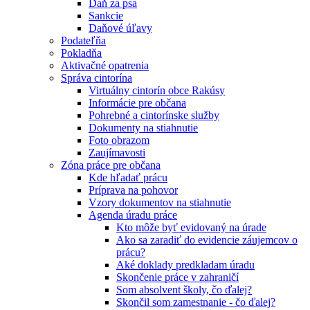
Daň za psa
Sankcie
Daňové úľavy
Podateľňa
Pokladňa
Aktivačné opatrenia
Správa cintorína
Virtuálny cintorín obce Rakúsy
Informácie pre občana
Pohrebné a cintorínske služby
Dokumenty na stiahnutie
Foto obrazom
Zaujímavosti
Zóna práce pre občana
Kde hľadať prácu
Príprava na pohovor
Vzory dokumentov na stiahnutie
Agenda úradu práce
Kto môže byť evidovaný na úrade
Ako sa zaradiť do evidencie záujemcov o
prácu?
Aké doklady predkladam úradu
Skončenie práce v zahraničí
Som absolvent školy, čo ďalej?
Skončil som zamestnanie - čo ďalej?