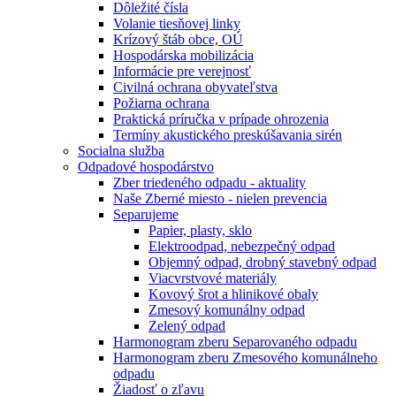
Dôležité čísla
Volanie tiesňovej linky
Krízový štáb obce, OÚ
Hospodárska mobilizácia
Informácie pre verejnosť
Civilná ochrana obyvateľstva
Požiarna ochrana
Praktická príručka v prípade ohrozenia
Termíny akustického preskúšavania sirén
Socialna služba
Odpadové hospodárstvo
Zber triedeného odpadu - aktuality
Naše Zberné miesto - nielen prevencia
Separujeme
Papier, plasty, sklo
Elektroodpad, nebezpečný odpad
Objemný odpad, drobný stavebný odpad
Viacvrstvové materiály
Kovový šrot a hlinikové obaly
Zmesový komunálny odpad
Zelený odpad
Harmonogram zberu Separovaného odpadu
Harmonogram zberu Zmesového komunálneho
odpadu
Žiadosť o zľavu