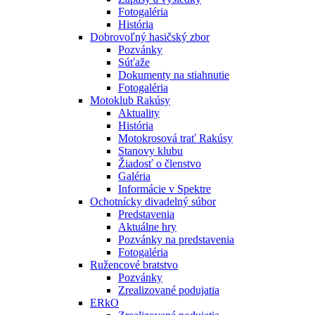
Fotogaléria
História
Dobrovoľný hasičský zbor
Pozvánky
Súťaže
Dokumenty na stiahnutie
Fotogaléria
Motoklub Rakúsy
Aktuality
História
Motokrosová trať Rakúsy
Stanovy klubu
Žiadosť o členstvo
Galéria
Informácie v Spektre
Ochotnícky divadelný súbor
Predstavenia
Aktuálne hry
Pozvánky na predstavenia
Fotogaléria
Ružencové bratstvo
Pozvánky
Zrealizované podujatia
ERkO