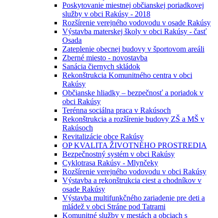
Poskytovanie miestnej občianskej poriadkovej
služby v obci Rakúsy - 2018
Rozšírenie verejného vodovodu v osade Rakúsy
Výstavba materskej školy v obci Rakúsy - časť
Osada
Zateplenie obecnej budovy v športovom areáli
Zberné miesto - novostavba
Sanácia čiernych skládok
Rekonštrukcia Komunitného centra v obci
Rakúsy
Občianske hliadky – bezpečnosť a poriadok v
obci Rakúsy
Terénna sociálna praca v Rakúsoch
Rekonštrukcia a rozšírenie budovy ZŠ a MŠ v
Rakúsoch
Revitalizácie obce Rakúsy
OP KVALITA ŽIVOTNÉHO PROSTREDIA
Bezpečnostný systém v obci Rakúsy
Cyklotrasa Rakúsy - Mlynčeky
Rozšírenie verejného vodovodu v obci Rakúsy
Výstavba a rekonštrukcia ciest a chodníkov v
osade Rakúsy
Výstavba multifunkčného zariadenie pre deti a
mládež v obci Stráne pod Tatrami
Komunitné služby v mestách a obciach s