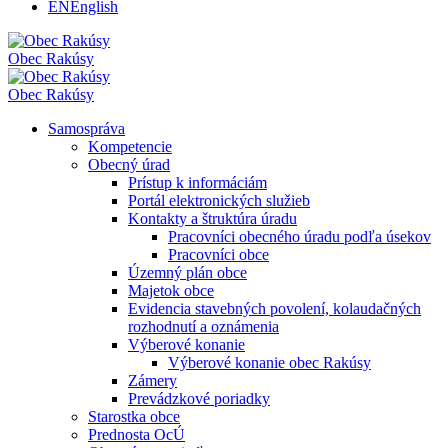
EN
English
Obec
Rakúsy
Obec
Rakúsy
Samospráva
Kompetencie
Obecný úrad
Prístup k informáciám
Portál elektronických služieb
Kontakty a štruktúra úradu
Pracovníci obecného úradu podľa úsekov
Pracovníci obce
Územný plán obce
Majetok obce
Evidencia stavebných povolení, kolaudačných
rozhodnutí a oznámenia
Výberové konanie
Výberové konanie obec Rakúsy
Zámery
Prevádzkové poriadky
Starostka obce
Prednosta OcÚ