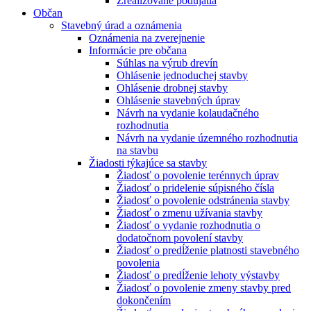
Zrealizované podujatia
Občan
Stavebný úrad a oznámenia
Oznámenia na zverejnenie
Informácie pre občana
Súhlas na výrub drevín
Ohlásenie jednoduchej stavby
Ohlásenie drobnej stavby
Ohlásenie stavebných úprav
Návrh na vydanie kolaudačného
rozhodnutia
Návrh na vydanie územného rozhodnutia
na stavbu
Žiadosti týkajúce sa stavby
Žiadosť o povolenie terénnych úprav
Žiadosť o pridelenie súpisného čísla
Žiadosť o povolenie odstránenia stavby
Žiadosť o zmenu užívania stavby
Žiadosť o vydanie rozhodnutia o
dodatočnom povolení stavby
Žiadosť o predĺženie platnosti stavebného
povolenia
Žiadosť o predĺženie lehoty výstavby
Žiadosť o povolenie zmeny stavby pred
dokončením