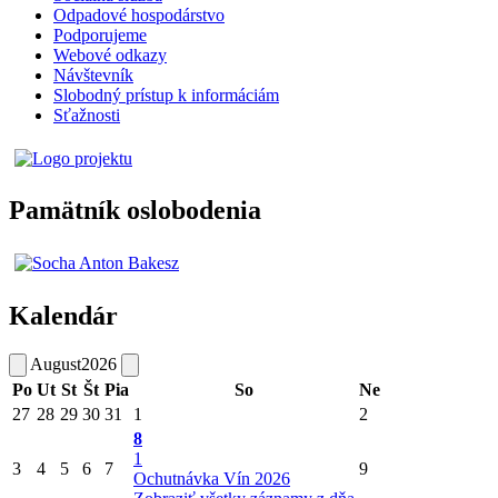
Odpadové hospodárstvo
Podporujeme
Webové odkazy
Návštevník
Slobodný prístup k informáciám
Sťažnosti
Pamätník oslobodenia
Kalendár
August
2026
Po
Ut
St
Št
Pia
So
Ne
27
28
29
30
31
1
2
8
1
3
4
5
6
7
9
Ochutnávka Vín 2026