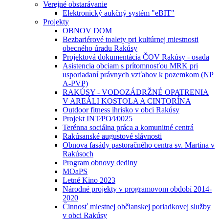
Verejné obstarávanie
Elektronický aukčný systém "eBIT"
Projekty
OBNOV DOM
Bezbariérové toalety pri kultúrnej miestnosti
obecného úradu Rakúsy
Projektová dokumentácia ČOV Rakúsy - osada
Asistencia obciam s prítomnosťou MRK pri
usporiadaní právnych vzťahov k pozemkom (NP
A-PVP)
RAKÚSY - VODOZÁDRŽNÉ OPATRENIA
V AREÁLI KOSTOLA A CINTORÍNA
Outdoor fitness ihrisko v obci Rakúsy
Projekt INT⁄PO⁄I⁄0025
Terénna sociálna práca a komunitné centrá
Rakúsanské augustové slávnosti
Obnova fasády pastoračného centra sv. Martina v
Rakúsoch
Program obnovy dediny
MOaPS
Letné Kino 2023
Národné projekty v programovom období 2014-
2020
Činnosť miestnej občianskej poriadkovej služby
v obci Rakúsy