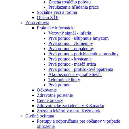
Zmena trvalého pobytu
Preukazanie hľadania práce
Sociálne veci a rodina
Občan ZŤP
Zóna zdravia
Praktické informácie
Varovný signál - infarkt
Prvá pomoc - uštipnutie hmyzom
Prvá pomoc - zlomeniny
Prvá pomoc - popáleniny
Prvá pomoc - podchladenie a omrzliny
Prvá pomoc - krvácanie
Prvá pomoc - masáž srdca
Prvá pomoc - protišokové opatrenia
Ako bezpečne vybrať kliešťa
Telefonické linky
Prvá pomoc
Očkovanie
Zdravotné poistenie
Cenné odkazy
Zdravotnícke zariadenia v Kežmarku
Zoznam lekárni v meste Kežmarok
Civilná ochrana
Postupy a odporúčania pre občanov v prípade
ohrozenia