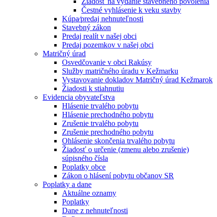
Žiadosť na vydanie stavebného povolenia
Čestné vyhlásenie k veku stavby
Kúpa⁄predaj nehnuteľnosti
Stavebný zákon
Predaj realít v našej obci
Predaj pozemkov v našej obci
Matričný úrad
Osvedčovanie v obci Rakúsy
Služby matričného úradu v Kežmarku
Vystavovanie dokladov Matričný úrad Kežmarok
Žiadosti k stiahnutiu
Evidencia obyvateľstva
Hlásenie trvalého pobytu
Hlásenie prechodného pobytu
Zrušenie trvalého pobytu
Zrušenie prechodného pobytu
Ohlásenie skončenia trvalého pobytu
Žiadosť o určenie (zmenu alebo zrušenie)
súpisného čísla
Poplatky obce
Zákon o hlásení pobytu občanov SR
Poplatky a dane
Aktuálne oznamy
Poplatky
Dane z nehnuteľnosti