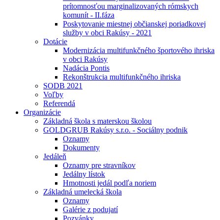
prítomnosťou marginalizovaných rómskych
komunít - II.fáza
Poskytovanie miestnej občianskej poriadkovej
služby v obci Rakúsy - 2021
Dotácie
Modernizácia multifunkčného športového ihriska
v obci Rakúsy
Nadácia Pontis
Rekonštrukcia multifunkčného ihriska
SODB 2021
Voľby
Referendá
Organizácie
Základná škola s materskou školou
GOLDGRUB Rakúsy s.r.o. - Sociálny podnik
Oznamy
Dokumenty
Jedáleň
Oznamy pre stravníkov
Jedálny lístok
Hmotnosti jedál podľa noriem
Základná umelecká škola
Oznamy
Galérie z podujatí
Pozvánky