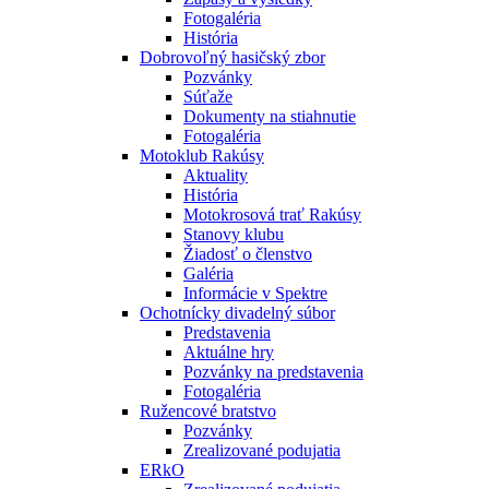
Fotogaléria
História
Dobrovoľný hasičský zbor
Pozvánky
Súťaže
Dokumenty na stiahnutie
Fotogaléria
Motoklub Rakúsy
Aktuality
História
Motokrosová trať Rakúsy
Stanovy klubu
Žiadosť o členstvo
Galéria
Informácie v Spektre
Ochotnícky divadelný súbor
Predstavenia
Aktuálne hry
Pozvánky na predstavenia
Fotogaléria
Ružencové bratstvo
Pozvánky
Zrealizované podujatia
ERkO