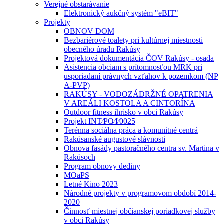
Verejné obstarávanie
Elektronický aukčný systém "eBIT"
Projekty
OBNOV DOM
Bezbariérové toalety pri kultúrnej miestnosti
obecného úradu Rakúsy
Projektová dokumentácia ČOV Rakúsy - osada
Asistencia obciam s prítomnosťou MRK pri
usporiadaní právnych vzťahov k pozemkom (NP
A-PVP)
RAKÚSY - VODOZÁDRŽNÉ OPATRENIA
V AREÁLI KOSTOLA A CINTORÍNA
Outdoor fitness ihrisko v obci Rakúsy
Projekt INT⁄PO⁄I⁄0025
Terénna sociálna práca a komunitné centrá
Rakúsanské augustové slávnosti
Obnova fasády pastoračného centra sv. Martina v
Rakúsoch
Program obnovy dediny
MOaPS
Letné Kino 2023
Národné projekty v programovom období 2014-
2020
Činnosť miestnej občianskej poriadkovej služby
v obci Rakúsy