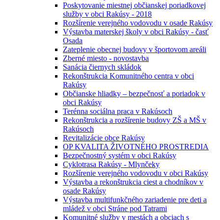
Poskytovanie miestnej občianskej poriadkovej
služby v obci Rakúsy - 2018
Rozšírenie verejného vodovodu v osade Rakúsy
Výstavba materskej školy v obci Rakúsy - časť
Osada
Zateplenie obecnej budovy v športovom areáli
Zberné miesto - novostavba
Sanácia čiernych skládok
Rekonštrukcia Komunitného centra v obci
Rakúsy
Občianske hliadky – bezpečnosť a poriadok v
obci Rakúsy
Terénna sociálna praca v Rakúsoch
Rekonštrukcia a rozšírenie budovy ZŠ a MŠ v
Rakúsoch
Revitalizácie obce Rakúsy
OP KVALITA ŽIVOTNÉHO PROSTREDIA
Bezpečnostný systém v obci Rakúsy
Cyklotrasa Rakúsy - Mlynčeky
Rozšírenie verejného vodovodu v obci Rakúsy
Výstavba a rekonštrukcia ciest a chodníkov v
osade Rakúsy
Výstavba multifunkčného zariadenie pre deti a
mládež v obci Stráne pod Tatrami
Komunitné služby v mestách a obciach s