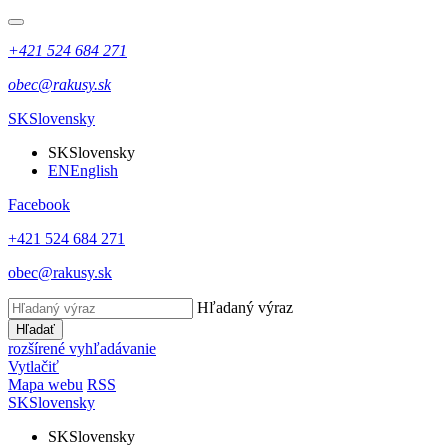
+421 524 684 271
obec@rakusy.sk
SK
Slovensky
SK
Slovensky
EN
English
Facebook
+421 524 684 271
obec@rakusy.sk
Hľadaný výraz
Hľadať
rozšírené vyhľadávanie
Vytlačiť
Mapa webu
RSS
SK
Slovensky
SK
Slovensky