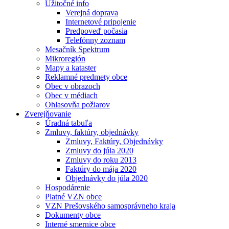
Užitočné info
Verejná doprava
Internetové pripojenie
Predpoveď počasia
Telefónny zoznam
Mesačník Spektrum
Mikroregión
Mapy a kataster
Reklamné predmety obce
Obec v obrazoch
Obec v médiach
Ohlasovňa požiarov
Zverejňovanie
Úradná tabuľa
Zmluvy, faktúry, objednávky
Zmluvy, Faktúry, Objednávky
Zmluvy do júla 2020
Zmluvy do roku 2013
Faktúry do mája 2020
Objednávky do júla 2020
Hospodárenie
Platné VZN obce
VZN Prešovského samosprávneho kraja
Dokumenty obce
Interné smernice obce