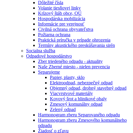
Dôležité čísla
Volanie tiesňovej linky
Krízový štáb obce, OÚ
Hospodárska mobilizácia
Informácie pre verejnosť
Civilná ochrana obyvateľstva
Požiarna ochrana
Praktická príručka v prípade ohrozenia
Termíny akustického preskúšavania sirén
Socialna služba
Odpadové hospodárstvo
Zber triedeného odpadu - aktuality
Naše Zberné miesto - nielen prevencia
Separujeme
Papier, plasty, sklo
Elektroodpad, nebezpečný odpad
Objemný odpad, drobný stavebný odpad
Viacvrstvové materiály
Kovový šrot a hlinikové obaly
Zmesový komunálny odpad
Zelený odpad
Harmonogram zberu Separovaného odpadu
Harmonogram zberu Zmesového komunálneho
odpadu
Žiadosť o zľavu