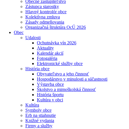
Obecné zastupiteľstvo
Zástupca starostky
Hlavný kontrolór obce
Kolektívna zmluva
Zásady odmeňovania
Organizačná štruktúra OcÚ 2026
Obec
Udalosti
Ochutnávka vín 2026
Aktuality
Kalendár akcií
Fotogaléria
Elektronické služby obce
História obce
Obyvateľstvo a jeho činnosť
Hospodárstvo v minulosti a súčastnosti
Výstavba obce
Školstvo a mimoškolská činnosť
História športu
Kultúra v obci
Kultúra
Symboly obce
Erb na stiahnutie
Knižné vydania
Firmy a služby