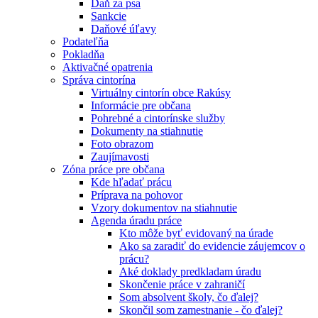
Daň za psa
Sankcie
Daňové úľavy
Podateľňa
Pokladňa
Aktivačné opatrenia
Správa cintorína
Virtuálny cintorín obce Rakúsy
Informácie pre občana
Pohrebné a cintorínske služby
Dokumenty na stiahnutie
Foto obrazom
Zaujímavosti
Zóna práce pre občana
Kde hľadať prácu
Príprava na pohovor
Vzory dokumentov na stiahnutie
Agenda úradu práce
Kto môže byť evidovaný na úrade
Ako sa zaradiť do evidencie záujemcov o
prácu?
Aké doklady predkladam úradu
Skončenie práce v zahraničí
Som absolvent školy, čo ďalej?
Skončil som zamestnanie - čo ďalej?