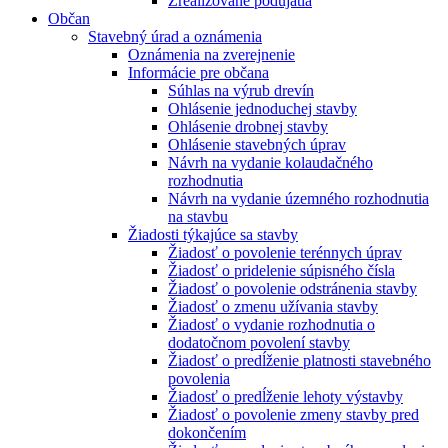
Zrealizované podujatia
Občan
Stavebný úrad a oznámenia
Oznámenia na zverejnenie
Informácie pre občana
Súhlas na výrub drevín
Ohlásenie jednoduchej stavby
Ohlásenie drobnej stavby
Ohlásenie stavebných úprav
Návrh na vydanie kolaudačného
rozhodnutia
Návrh na vydanie územného rozhodnutia
na stavbu
Žiadosti týkajúce sa stavby
Žiadosť o povolenie terénnych úprav
Žiadosť o pridelenie súpisného čísla
Žiadosť o povolenie odstránenia stavby
Žiadosť o zmenu užívania stavby
Žiadosť o vydanie rozhodnutia o
dodatočnom povolení stavby
Žiadosť o predĺženie platnosti stavebného
povolenia
Žiadosť o predĺženie lehoty výstavby
Žiadosť o povolenie zmeny stavby pred
dokončením