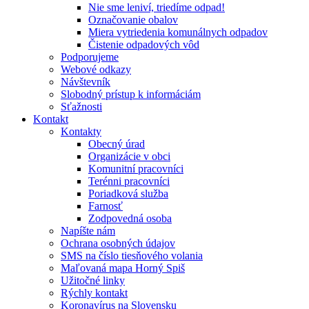
Nie sme leniví, triedíme odpad!
Označovanie obalov
Miera vytriedenia komunálnych odpadov
Čistenie odpadových vôd
Podporujeme
Webové odkazy
Návštevník
Slobodný prístup k informáciám
Sťažnosti
Kontakt
Kontakty
Obecný úrad
Organizácie v obci
Komunitní pracovníci
Terénni pracovníci
Poriadková služba
Farnosť
Zodpovedná osoba
Napíšte nám
Ochrana osobných údajov
SMS na číslo tiesňového volania
Maľovaná mapa Horný Spiš
Užitočné linky
Rýchly kontakt
Koronavírus na Slovensku