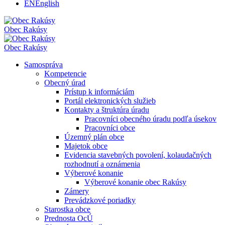
EN
English
Obec
Rakúsy
Obec
Rakúsy
Samospráva
Kompetencie
Obecný úrad
Prístup k informáciám
Portál elektronických služieb
Kontakty a štruktúra úradu
Pracovníci obecného úradu podľa úsekov
Pracovníci obce
Územný plán obce
Majetok obce
Evidencia stavebných povolení, kolaudačných
rozhodnutí a oznámenia
Výberové konanie
Výberové konanie obec Rakúsy
Zámery
Prevádzkové poriadky
Starostka obce
Prednosta OcÚ