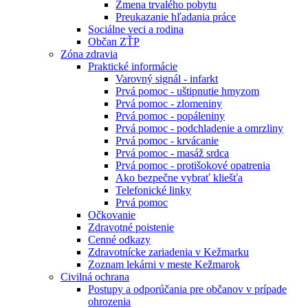
Zmena trvalého pobytu
Preukazanie hľadania práce
Sociálne veci a rodina
Občan ZŤP
Zóna zdravia
Praktické informácie
Varovný signál - infarkt
Prvá pomoc - uštipnutie hmyzom
Prvá pomoc - zlomeniny
Prvá pomoc - popáleniny
Prvá pomoc - podchladenie a omrzliny
Prvá pomoc - krvácanie
Prvá pomoc - masáž srdca
Prvá pomoc - protišokové opatrenia
Ako bezpečne vybrať kliešťa
Telefonické linky
Prvá pomoc
Očkovanie
Zdravotné poistenie
Cenné odkazy
Zdravotnícke zariadenia v Kežmarku
Zoznam lekárni v meste Kežmarok
Civilná ochrana
Postupy a odporúčania pre občanov v prípade
ohrozenia