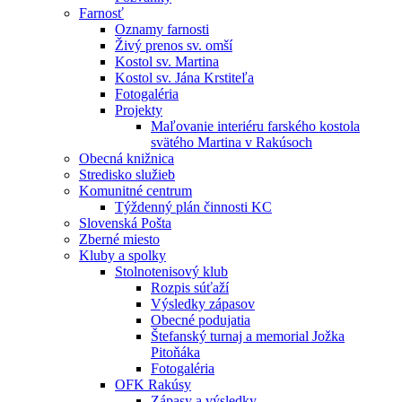
Farnosť
Oznamy farnosti
Živý prenos sv. omší
Kostol sv. Martina
Kostol sv. Jána Krstiteľa
Fotogaléria
Projekty
Maľovanie interiéru farského kostola
svätého Martina v Rakúsoch
Obecná knižnica
Stredisko služieb
Komunitné centrum
Týždenný plán činnosti KC
Slovenská Pošta
Zberné miesto
Kluby a spolky
Stolnotenisový klub
Rozpis súťaží
Výsledky zápasov
Obecné podujatia
Štefanský turnaj a memorial Jožka
Pitoňáka
Fotogaléria
OFK Rakúsy
Zápasy a výsledky