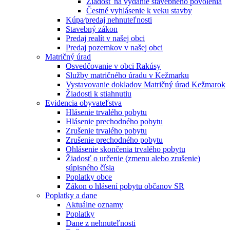
Žiadosť na vydanie stavebného povolenia
Čestné vyhlásenie k veku stavby
Kúpa⁄predaj nehnuteľnosti
Stavebný zákon
Predaj realít v našej obci
Predaj pozemkov v našej obci
Matričný úrad
Osvedčovanie v obci Rakúsy
Služby matričného úradu v Kežmarku
Vystavovanie dokladov Matričný úrad Kežmarok
Žiadosti k stiahnutiu
Evidencia obyvateľstva
Hlásenie trvalého pobytu
Hlásenie prechodného pobytu
Zrušenie trvalého pobytu
Zrušenie prechodného pobytu
Ohlásenie skončenia trvalého pobytu
Žiadosť o určenie (zmenu alebo zrušenie)
súpisného čísla
Poplatky obce
Zákon o hlásení pobytu občanov SR
Poplatky a dane
Aktuálne oznamy
Poplatky
Dane z nehnuteľnosti