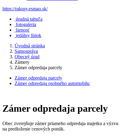
https://rakusy.esmao.sk/
úradná tabuľa
fotogaleria
farnosť
jedálny lístok
Úvodná stránka
Samospráva
Obecný úrad
Zámery
Zámer odpredaja parcely
Zámer odpredaja parcely
Zámer odpredaja osobného automobilu
Zámer odpredaja parcely
Obec zverejňuje zámer priameho odpredaja majetku a výzvu
na predloženie cenových ponúk.