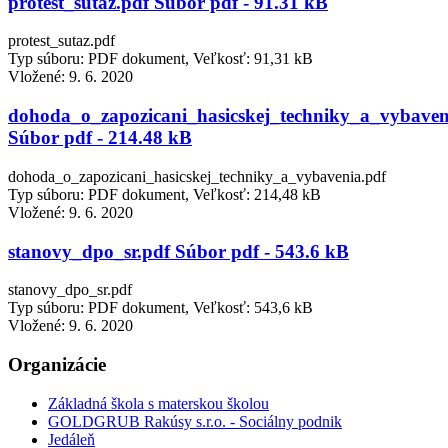
protest_sutaz.pdf Súbor pdf - 91.31 kB
protest_sutaz.pdf
Typ súboru: PDF dokument, Veľkosť: 91,31 kB
Vložené:
9. 6. 2020
dohoda_o_zapozicani_hasicskej_techniky_a_vybaven
Súbor pdf - 214.48 kB
dohoda_o_zapozicani_hasicskej_techniky_a_vybavenia.pdf
Typ súboru: PDF dokument, Veľkosť: 214,48 kB
Vložené:
9. 6. 2020
stanovy_dpo_sr.pdf Súbor pdf - 543.6 kB
stanovy_dpo_sr.pdf
Typ súboru: PDF dokument, Veľkosť: 543,6 kB
Vložené:
9. 6. 2020
Organizácie
Základná škola s materskou školou
GOLDGRUB Rakúsy s.r.o. - Sociálny podnik
Jedáleň