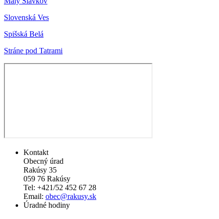
Malý Slavkov
Slovenská Ves
Spišská Belá
Stráne pod Tatrami
Kontakt
Obecný úrad
Rakúsy 35
059 76 Rakúsy
Tel: +421/52 452 67 28
Email:
obec@rakusy.sk
Úradné hodiny