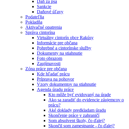
Daň za psa
Sankcie
Daňové úľavy
Podateľňa
Pokladňa
Aktivačné opatrenia
Správa cintorína
Virtuálny cintorín obce Rakúsy
Informácie pre občana
Pohrebné a cintorínske služby
Dokumenty na stiahnutie
Foto obrazom
Zaujímavosti
Zóna práce pre občana
Kde hľadať prácu
Príprava na pohovor
Vzory dokumentov na stiahnutie
Agenda úradu práce
Kto môže byť evidovaný na úrade
Ako sa zaradiť do evidencie záujemcov o
prácu?
Aké doklady predkladam úradu
Skončenie práce v zahraničí
Som absolvent školy, čo ďalej?
Skončil som zamestnanie - čo ďalej?