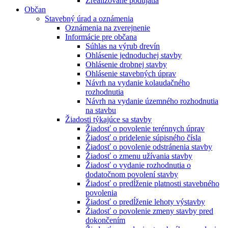
Zrealizované podujatia
Občan
Stavebný úrad a oznámenia
Oznámenia na zverejnenie
Informácie pre občana
Súhlas na výrub drevín
Ohlásenie jednoduchej stavby
Ohlásenie drobnej stavby
Ohlásenie stavebných úprav
Návrh na vydanie kolaudačného
rozhodnutia
Návrh na vydanie územného rozhodnutia
na stavbu
Žiadosti týkajúce sa stavby
Žiadosť o povolenie terénnych úprav
Žiadosť o pridelenie súpisného čísla
Žiadosť o povolenie odstránenia stavby
Žiadosť o zmenu užívania stavby
Žiadosť o vydanie rozhodnutia o
dodatočnom povolení stavby
Žiadosť o predĺženie platnosti stavebného
povolenia
Žiadosť o predĺženie lehoty výstavby
Žiadosť o povolenie zmeny stavby pred
dokončením