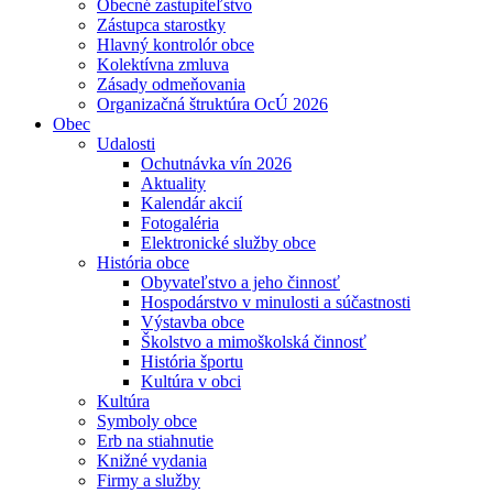
Obecné zastupiteľstvo
Zástupca starostky
Hlavný kontrolór obce
Kolektívna zmluva
Zásady odmeňovania
Organizačná štruktúra OcÚ 2026
Obec
Udalosti
Ochutnávka vín 2026
Aktuality
Kalendár akcií
Fotogaléria
Elektronické služby obce
História obce
Obyvateľstvo a jeho činnosť
Hospodárstvo v minulosti a súčastnosti
Výstavba obce
Školstvo a mimoškolská činnosť
História športu
Kultúra v obci
Kultúra
Symboly obce
Erb na stiahnutie
Knižné vydania
Firmy a služby