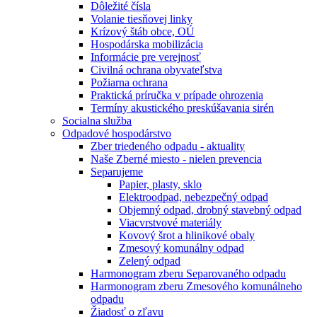
Dôležité čísla
Volanie tiesňovej linky
Krízový štáb obce, OÚ
Hospodárska mobilizácia
Informácie pre verejnosť
Civilná ochrana obyvateľstva
Požiarna ochrana
Praktická príručka v prípade ohrozenia
Termíny akustického preskúšavania sirén
Socialna služba
Odpadové hospodárstvo
Zber triedeného odpadu - aktuality
Naše Zberné miesto - nielen prevencia
Separujeme
Papier, plasty, sklo
Elektroodpad, nebezpečný odpad
Objemný odpad, drobný stavebný odpad
Viacvrstvové materiály
Kovový šrot a hlinikové obaly
Zmesový komunálny odpad
Zelený odpad
Harmonogram zberu Separovaného odpadu
Harmonogram zberu Zmesového komunálneho
odpadu
Žiadosť o zľavu