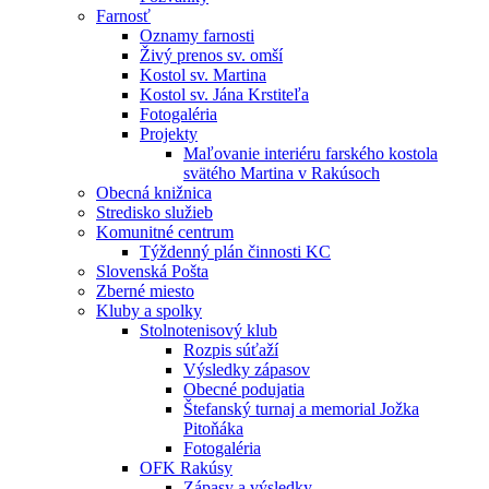
Farnosť
Oznamy farnosti
Živý prenos sv. omší
Kostol sv. Martina
Kostol sv. Jána Krstiteľa
Fotogaléria
Projekty
Maľovanie interiéru farského kostola
svätého Martina v Rakúsoch
Obecná knižnica
Stredisko služieb
Komunitné centrum
Týždenný plán činnosti KC
Slovenská Pošta
Zberné miesto
Kluby a spolky
Stolnotenisový klub
Rozpis súťaží
Výsledky zápasov
Obecné podujatia
Štefanský turnaj a memorial Jožka
Pitoňáka
Fotogaléria
OFK Rakúsy
Zápasy a výsledky