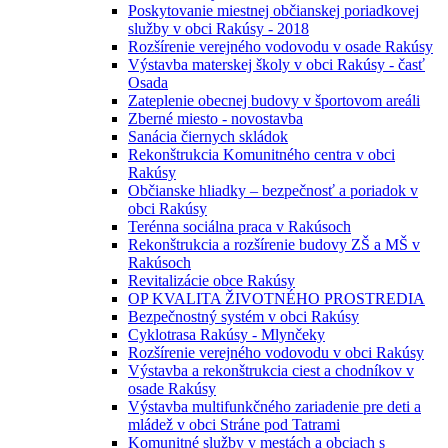
Poskytovanie miestnej občianskej poriadkovej
služby v obci Rakúsy - 2018
Rozšírenie verejného vodovodu v osade Rakúsy
Výstavba materskej školy v obci Rakúsy - časť
Osada
Zateplenie obecnej budovy v športovom areáli
Zberné miesto - novostavba
Sanácia čiernych skládok
Rekonštrukcia Komunitného centra v obci
Rakúsy
Občianske hliadky – bezpečnosť a poriadok v
obci Rakúsy
Terénna sociálna praca v Rakúsoch
Rekonštrukcia a rozšírenie budovy ZŠ a MŠ v
Rakúsoch
Revitalizácie obce Rakúsy
OP KVALITA ŽIVOTNÉHO PROSTREDIA
Bezpečnostný systém v obci Rakúsy
Cyklotrasa Rakúsy - Mlynčeky
Rozšírenie verejného vodovodu v obci Rakúsy
Výstavba a rekonštrukcia ciest a chodníkov v
osade Rakúsy
Výstavba multifunkčného zariadenie pre deti a
mládež v obci Stráne pod Tatrami
Komunitné služby v mestách a obciach s