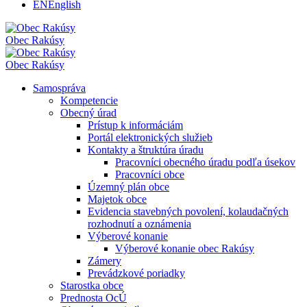
EN
English
Obec
Rakúsy
Obec
Rakúsy
Samospráva
Kompetencie
Obecný úrad
Prístup k informáciám
Portál elektronických služieb
Kontakty a štruktúra úradu
Pracovníci obecného úradu podľa úsekov
Pracovníci obce
Územný plán obce
Majetok obce
Evidencia stavebných povolení, kolaudačných
rozhodnutí a oznámenia
Výberové konanie
Výberové konanie obec Rakúsy
Zámery
Prevádzkové poriadky
Starostka obce
Prednosta OcÚ