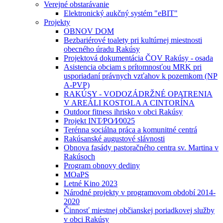
Verejné obstarávanie
Elektronický aukčný systém "eBIT"
Projekty
OBNOV DOM
Bezbariérové toalety pri kultúrnej miestnosti
obecného úradu Rakúsy
Projektová dokumentácia ČOV Rakúsy - osada
Asistencia obciam s prítomnosťou MRK pri
usporiadaní právnych vzťahov k pozemkom (NP
A-PVP)
RAKÚSY - VODOZÁDRŽNÉ OPATRENIA
V AREÁLI KOSTOLA A CINTORÍNA
Outdoor fitness ihrisko v obci Rakúsy
Projekt INT⁄PO⁄I⁄0025
Terénna sociálna práca a komunitné centrá
Rakúsanské augustové slávnosti
Obnova fasády pastoračného centra sv. Martina v
Rakúsoch
Program obnovy dediny
MOaPS
Letné Kino 2023
Národné projekty v programovom období 2014-
2020
Činnosť miestnej občianskej poriadkovej služby
v obci Rakúsy