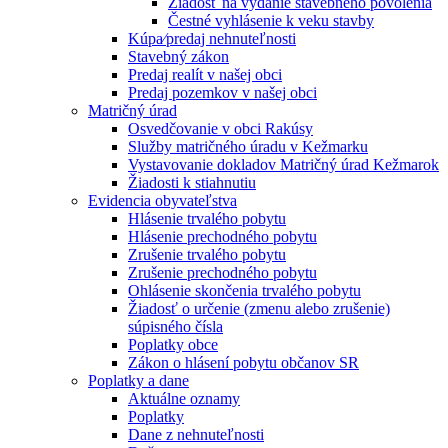
Žiadosť na vydanie stavebného povolenia
Čestné vyhlásenie k veku stavby
Kúpa⁄predaj nehnuteľnosti
Stavebný zákon
Predaj realít v našej obci
Predaj pozemkov v našej obci
Matričný úrad
Osvedčovanie v obci Rakúsy
Služby matričného úradu v Kežmarku
Vystavovanie dokladov Matričný úrad Kežmarok
Žiadosti k stiahnutiu
Evidencia obyvateľstva
Hlásenie trvalého pobytu
Hlásenie prechodného pobytu
Zrušenie trvalého pobytu
Zrušenie prechodného pobytu
Ohlásenie skončenia trvalého pobytu
Žiadosť o určenie (zmenu alebo zrušenie)
súpisného čísla
Poplatky obce
Zákon o hlásení pobytu občanov SR
Poplatky a dane
Aktuálne oznamy
Poplatky
Dane z nehnuteľnosti