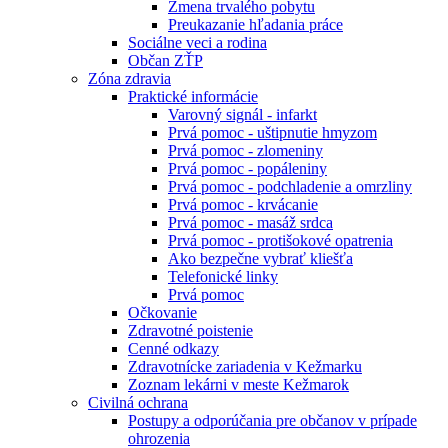
Zmena trvalého pobytu
Preukazanie hľadania práce
Sociálne veci a rodina
Občan ZŤP
Zóna zdravia
Praktické informácie
Varovný signál - infarkt
Prvá pomoc - uštipnutie hmyzom
Prvá pomoc - zlomeniny
Prvá pomoc - popáleniny
Prvá pomoc - podchladenie a omrzliny
Prvá pomoc - krvácanie
Prvá pomoc - masáž srdca
Prvá pomoc - protišokové opatrenia
Ako bezpečne vybrať kliešťa
Telefonické linky
Prvá pomoc
Očkovanie
Zdravotné poistenie
Cenné odkazy
Zdravotnícke zariadenia v Kežmarku
Zoznam lekárni v meste Kežmarok
Civilná ochrana
Postupy a odporúčania pre občanov v prípade
ohrozenia