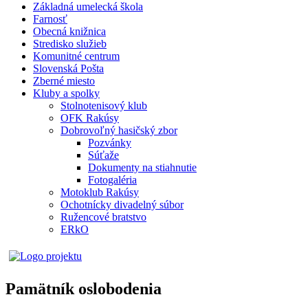
Základná umelecká škola
Farnosť
Obecná knižnica
Stredisko služieb
Komunitné centrum
Slovenská Pošta
Zberné miesto
Kluby a spolky
Stolnotenisový klub
OFK Rakúsy
Dobrovoľný hasičský zbor
Pozvánky
Súťaže
Dokumenty na stiahnutie
Fotogaléria
Motoklub Rakúsy
Ochotnícky divadelný súbor
Ružencové bratstvo
ERkO
Pamätník oslobodenia