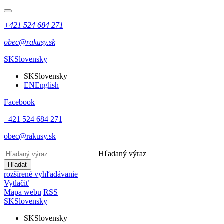
+421 524 684 271
obec@rakusy.sk
SK
Slovensky
SK
Slovensky
EN
English
Facebook
+421 524 684 271
obec@rakusy.sk
Hľadaný výraz
Hľadať
rozšírené vyhľadávanie
Vytlačiť
Mapa webu
RSS
SK
Slovensky
SK
Slovensky