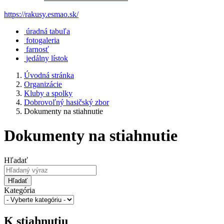
https://rakusy.esmao.sk/
úradná tabuľa
fotogaleria
farnosť
jedálny lístok
Úvodná stránka
Organizácie
Kluby a spolky
Dobrovoľný hasičský zbor
Dokumenty na stiahnutie
Dokumenty na stiahnutie
Hľadať
Hľadať
Kategória
K stiahnutiu