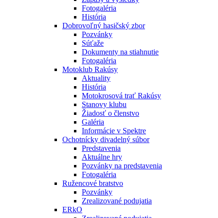
Fotogaléria
História
Dobrovoľný hasičský zbor
Pozvánky
Súťaže
Dokumenty na stiahnutie
Fotogaléria
Motoklub Rakúsy
Aktuality
História
Motokrosová trať Rakúsy
Stanovy klubu
Žiadosť o členstvo
Galéria
Informácie v Spektre
Ochotnícky divadelný súbor
Predstavenia
Aktuálne hry
Pozvánky na predstavenia
Fotogaléria
Ružencové bratstvo
Pozvánky
Zrealizované podujatia
ERkO