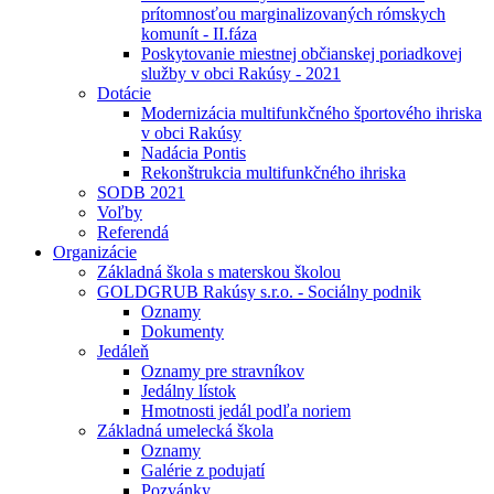
prítomnosťou marginalizovaných rómskych
komunít - II.fáza
Poskytovanie miestnej občianskej poriadkovej
služby v obci Rakúsy - 2021
Dotácie
Modernizácia multifunkčného športového ihriska
v obci Rakúsy
Nadácia Pontis
Rekonštrukcia multifunkčného ihriska
SODB 2021
Voľby
Referendá
Organizácie
Základná škola s materskou školou
GOLDGRUB Rakúsy s.r.o. - Sociálny podnik
Oznamy
Dokumenty
Jedáleň
Oznamy pre stravníkov
Jedálny lístok
Hmotnosti jedál podľa noriem
Základná umelecká škola
Oznamy
Galérie z podujatí
Pozvánky