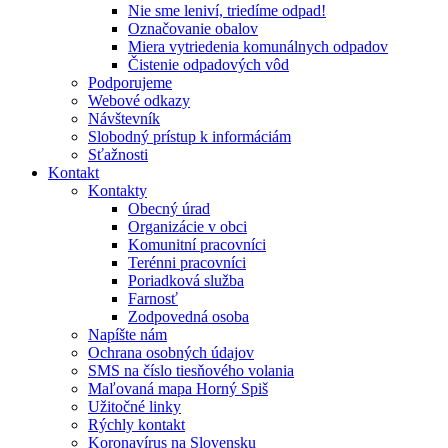
Nie sme leniví, triedíme odpad!
Označovanie obalov
Miera vytriedenia komunálnych odpadov
Čistenie odpadových vôd
Podporujeme
Webové odkazy
Návštevník
Slobodný prístup k informáciám
Sťažnosti
Kontakt
Kontakty
Obecný úrad
Organizácie v obci
Komunitní pracovníci
Terénni pracovníci
Poriadková služba
Farnosť
Zodpovedná osoba
Napíšte nám
Ochrana osobných údajov
SMS na číslo tiesňového volania
Maľovaná mapa Horný Spiš
Užitočné linky
Rýchly kontakt
Koronavírus na Slovensku