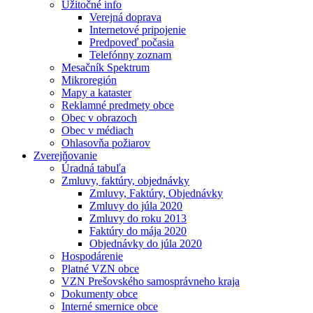
Užitočné info
Verejná doprava
Internetové pripojenie
Predpoveď počasia
Telefónny zoznam
Mesačník Spektrum
Mikroregión
Mapy a kataster
Reklamné predmety obce
Obec v obrazoch
Obec v médiach
Ohlasovňa požiarov
Zverejňovanie
Úradná tabuľa
Zmluvy, faktúry, objednávky
Zmluvy, Faktúry, Objednávky
Zmluvy do júla 2020
Zmluvy do roku 2013
Faktúry do mája 2020
Objednávky do júla 2020
Hospodárenie
Platné VZN obce
VZN Prešovského samosprávneho kraja
Dokumenty obce
Interné smernice obce