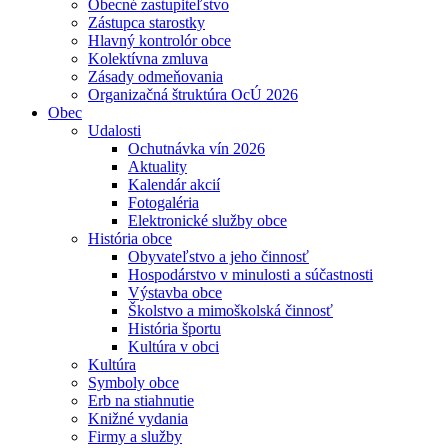
Obecné zastupiteľstvo
Zástupca starostky
Hlavný kontrolór obce
Kolektívna zmluva
Zásady odmeňovania
Organizačná štruktúra OcÚ 2026
Obec
Udalosti
Ochutnávka vín 2026
Aktuality
Kalendár akcií
Fotogaléria
Elektronické služby obce
História obce
Obyvateľstvo a jeho činnosť
Hospodárstvo v minulosti a súčastnosti
Výstavba obce
Školstvo a mimoškolská činnosť
História športu
Kultúra v obci
Kultúra
Symboly obce
Erb na stiahnutie
Knižné vydania
Firmy a služby