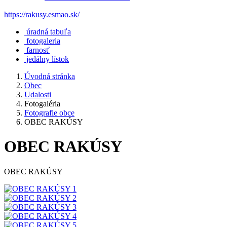
https://rakusy.esmao.sk/
úradná tabuľa
fotogaleria
farnosť
jedálny lístok
Úvodná stránka
Obec
Udalosti
Fotogaléria
Fotografie obce
OBEC RAKÚSY
OBEC RAKÚSY
OBEC RAKÚSY