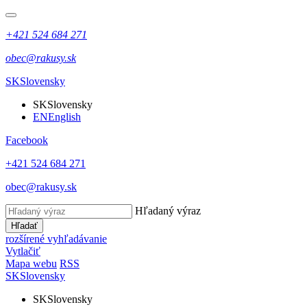
+421 524 684 271
obec@rakusy.sk
SK
Slovensky
SK
Slovensky
EN
English
Facebook
+421 524 684 271
obec@rakusy.sk
Hľadaný výraz
Hľadať
rozšírené vyhľadávanie
Vytlačiť
Mapa webu
RSS
SK
Slovensky
SK
Slovensky