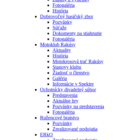
Fotogaléria
História
Dobrovoľný hasičský zbor
Pozvánky
Súťaže
Dokumenty na stiahnutie
Fotogaléria
Motoklub Rakúsy
Aktuality
História
Motokrosová trať Rakúsy
Stanovy klubu
Žiadosť o členstvo
Galéria
Informácie v Spektre
Ochotnícky divadelný súbor
Predstavenia
Aktuálne hry
Pozvánky na predstavenia
Fotogaléria
Ružencové bratstvo
Pozvánky
Zrealizované podujatia
ERkO