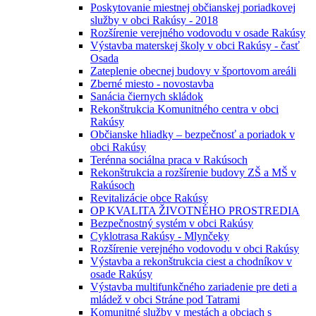
Poskytovanie miestnej občianskej poriadkovej
služby v obci Rakúsy - 2018
Rozšírenie verejného vodovodu v osade Rakúsy
Výstavba materskej školy v obci Rakúsy - časť
Osada
Zateplenie obecnej budovy v športovom areáli
Zberné miesto - novostavba
Sanácia čiernych skládok
Rekonštrukcia Komunitného centra v obci
Rakúsy
Občianske hliadky – bezpečnosť a poriadok v
obci Rakúsy
Terénna sociálna praca v Rakúsoch
Rekonštrukcia a rozšírenie budovy ZŠ a MŠ v
Rakúsoch
Revitalizácie obce Rakúsy
OP KVALITA ŽIVOTNÉHO PROSTREDIA
Bezpečnostný systém v obci Rakúsy
Cyklotrasa Rakúsy - Mlynčeky
Rozšírenie verejného vodovodu v obci Rakúsy
Výstavba a rekonštrukcia ciest a chodníkov v
osade Rakúsy
Výstavba multifunkčného zariadenie pre deti a
mládež v obci Stráne pod Tatrami
Komunitné služby v mestách a obciach s