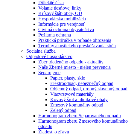
Dôležité čísla
Volanie tiesňovej linky
Krízový štáb obce, OÚ
Hospodárska mobilizácia
Informácie pre verejnosť
Civilná ochrana obyvateľstva
Požiarna ochrana
Praktická príručka v prípade ohrozenia
Termíny akustického preskúšavania sirén
Socialna služba
Odpadové hospodárstvo
Zber triedeného odpadu - aktuality
Naše Zberné miesto - nielen prevencia
Separujeme
Papier, plasty, sklo
Elektroodpad, nebezpečný odpad
Objemný odpad, drobný stavebný odpad
Viacvrstvové materiály
Kovový šrot a hlinikové obaly
Zmesový komunálny odpad
Zelený odpad
Harmonogram zberu Separovaného odpadu
Harmonogram zberu Zmesového komunálneho
odpadu
Žiadosť o zľavu