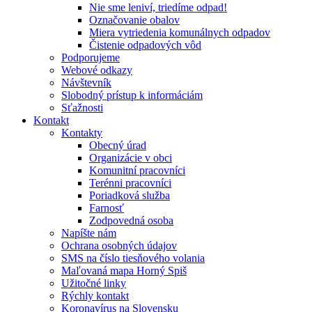
Nie sme leniví, triedíme odpad!
Označovanie obalov
Miera vytriedenia komunálnych odpadov
Čistenie odpadových vôd
Podporujeme
Webové odkazy
Návštevník
Slobodný prístup k informáciám
Sťažnosti
Kontakt
Kontakty
Obecný úrad
Organizácie v obci
Komunitní pracovníci
Terénni pracovníci
Poriadková služba
Farnosť
Zodpovedná osoba
Napíšte nám
Ochrana osobných údajov
SMS na číslo tiesňového volania
Maľovaná mapa Horný Spiš
Užitočné linky
Rýchly kontakt
Koronavírus na Slovensku