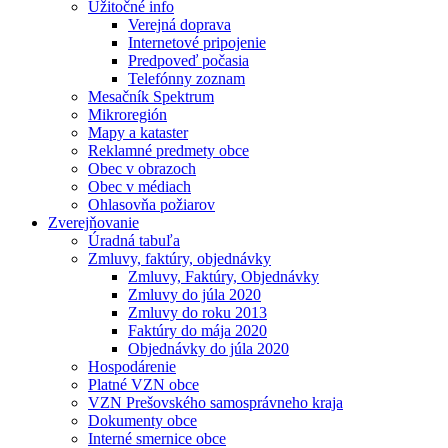
Užitočné info
Verejná doprava
Internetové pripojenie
Predpoveď počasia
Telefónny zoznam
Mesačník Spektrum
Mikroregión
Mapy a kataster
Reklamné predmety obce
Obec v obrazoch
Obec v médiach
Ohlasovňa požiarov
Zverejňovanie
Úradná tabuľa
Zmluvy, faktúry, objednávky
Zmluvy, Faktúry, Objednávky
Zmluvy do júla 2020
Zmluvy do roku 2013
Faktúry do mája 2020
Objednávky do júla 2020
Hospodárenie
Platné VZN obce
VZN Prešovského samosprávneho kraja
Dokumenty obce
Interné smernice obce