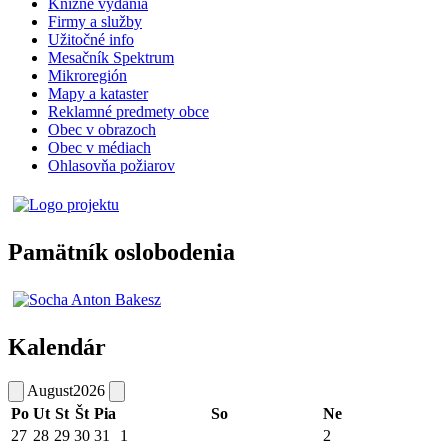
Knižné vydania
Firmy a služby
Užitočné info
Mesačník Spektrum
Mikroregión
Mapy a kataster
Reklamné predmety obce
Obec v obrazoch
Obec v médiach
Ohlasovňa požiarov
Pamätník oslobodenia
Kalendár
August
2026
Po
Ut
St
Št
Pia
So
Ne
27
28
29
30
31
1
2