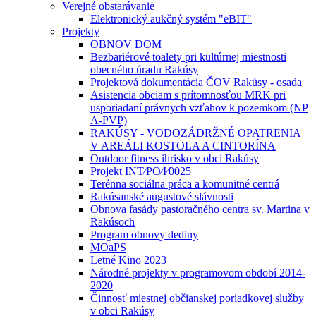
Verejné obstarávanie
Elektronický aukčný systém "eBIT"
Projekty
OBNOV DOM
Bezbariérové toalety pri kultúrnej miestnosti
obecného úradu Rakúsy
Projektová dokumentácia ČOV Rakúsy - osada
Asistencia obciam s prítomnosťou MRK pri
usporiadaní právnych vzťahov k pozemkom (NP
A-PVP)
RAKÚSY - VODOZÁDRŽNÉ OPATRENIA
V AREÁLI KOSTOLA A CINTORÍNA
Outdoor fitness ihrisko v obci Rakúsy
Projekt INT⁄PO⁄I⁄0025
Terénna sociálna práca a komunitné centrá
Rakúsanské augustové slávnosti
Obnova fasády pastoračného centra sv. Martina v
Rakúsoch
Program obnovy dediny
MOaPS
Letné Kino 2023
Národné projekty v programovom období 2014-
2020
Činnosť miestnej občianskej poriadkovej služby
v obci Rakúsy