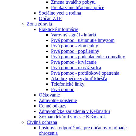
Zmena trvalého pobytu
Preukazanie hľadania práce
Sociálne veci a rodina
Občan ZŤP
Zóna zdravia
Praktické informácie
Varovný signál - infarkt
Prvá pomoc - uštipnutie hmyzom
Prvá pomoc - zlomeniny
Prvá pomoc - popáleniny
Prvá pomoc - podchladenie a omrzliny
Prvá pomoc - krvácanie
Prvá pomoc - masáž srdca
Prvá pomoc - protišokové opatrenia
Ako bezpečne vybrať kliešťa
Telefonické linky
Prvá pomoc
Očkovanie
Zdravotné poistenie
Cenné odkazy
Zdravotnícke zariadenia v Kežmarku
Zoznam lekárni v meste Kežmarok
Civilná ochrana
Postupy a odporúčania pre občanov v prípade
ohrozenia