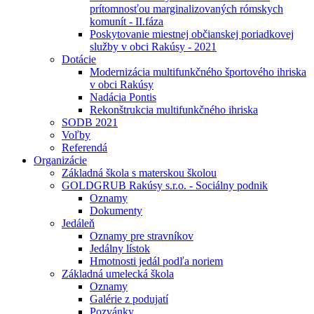
prítomnosťou marginalizovaných rómskych
komunít - II.fáza
Poskytovanie miestnej občianskej poriadkovej
služby v obci Rakúsy - 2021
Dotácie
Modernizácia multifunkčného športového ihriska
v obci Rakúsy
Nadácia Pontis
Rekonštrukcia multifunkčného ihriska
SODB 2021
Voľby
Referendá
Organizácie
Základná škola s materskou školou
GOLDGRUB Rakúsy s.r.o. - Sociálny podnik
Oznamy
Dokumenty
Jedáleň
Oznamy pre stravníkov
Jedálny lístok
Hmotnosti jedál podľa noriem
Základná umelecká škola
Oznamy
Galérie z podujatí
Pozvánky