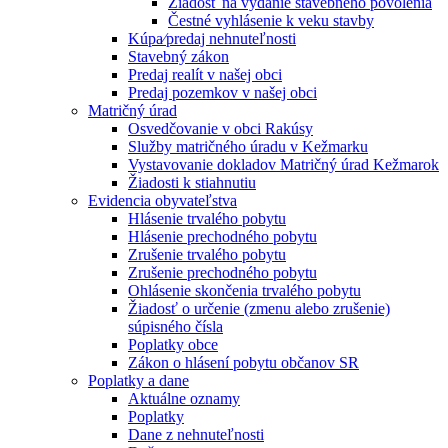
Žiadosť na vydanie stavebného povolenia
Čestné vyhlásenie k veku stavby
Kúpa⁄predaj nehnuteľnosti
Stavebný zákon
Predaj realít v našej obci
Predaj pozemkov v našej obci
Matričný úrad
Osvedčovanie v obci Rakúsy
Služby matričného úradu v Kežmarku
Vystavovanie dokladov Matričný úrad Kežmarok
Žiadosti k stiahnutiu
Evidencia obyvateľstva
Hlásenie trvalého pobytu
Hlásenie prechodného pobytu
Zrušenie trvalého pobytu
Zrušenie prechodného pobytu
Ohlásenie skončenia trvalého pobytu
Žiadosť o určenie (zmenu alebo zrušenie)
súpisného čísla
Poplatky obce
Zákon o hlásení pobytu občanov SR
Poplatky a dane
Aktuálne oznamy
Poplatky
Dane z nehnuteľnosti