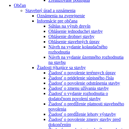
Zrealizované podujatia
Občan
Stavebný úrad a oznámenia
Oznámenia na zverejnenie
Informácie pre občana
Súhlas na výrub drevín
Ohlásenie jednoduchej stavby
Ohlásenie drobnej stavby
Ohlásenie stavebných úprav
Návrh na vydanie kolaudačného
rozhodnutia
Návrh na vydanie územného rozhodnutia
na stavbu
Žiadosti týkajúce sa stavby
Žiadosť o povolenie terénnych úprav
Žiadosť o pridelenie súpisného čísla
Žiadosť o povolenie odstránenia stavby
Žiadosť o zmenu užívania stavby
Žiadosť o vydanie rozhodnutia o
dodatočnom povolení stavby
Žiadosť o predĺženie platnosti stavebného
povolenia
Žiadosť o predĺženie lehoty výstavby
Žiadosť o povolenie zmeny stavby pred
dokončením