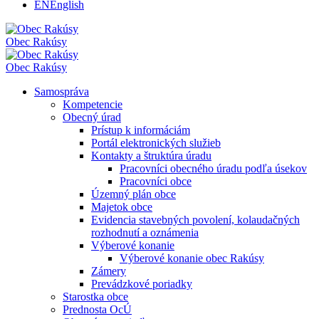
EN
English
Obec
Rakúsy
Obec
Rakúsy
Samospráva
Kompetencie
Obecný úrad
Prístup k informáciám
Portál elektronických služieb
Kontakty a štruktúra úradu
Pracovníci obecného úradu podľa úsekov
Pracovníci obce
Územný plán obce
Majetok obce
Evidencia stavebných povolení, kolaudačných
rozhodnutí a oznámenia
Výberové konanie
Výberové konanie obec Rakúsy
Zámery
Prevádzkové poriadky
Starostka obce
Prednosta OcÚ