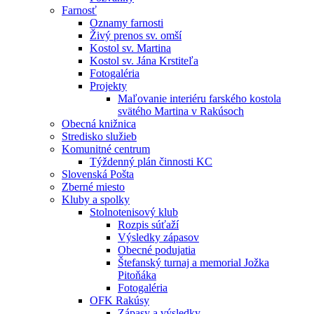
Farnosť
Oznamy farnosti
Živý prenos sv. omší
Kostol sv. Martina
Kostol sv. Jána Krstiteľa
Fotogaléria
Projekty
Maľovanie interiéru farského kostola
svätého Martina v Rakúsoch
Obecná knižnica
Stredisko služieb
Komunitné centrum
Týždenný plán činnosti KC
Slovenská Pošta
Zberné miesto
Kluby a spolky
Stolnotenisový klub
Rozpis súťaží
Výsledky zápasov
Obecné podujatia
Štefanský turnaj a memorial Jožka
Pitoňáka
Fotogaléria
OFK Rakúsy
Zápasy a výsledky