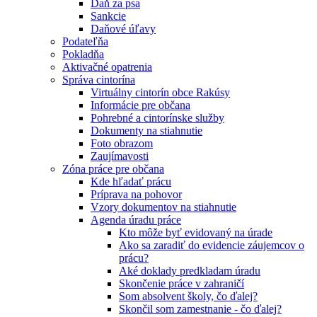
Daň za psa
Sankcie
Daňové úľavy
Podateľňa
Pokladňa
Aktivačné opatrenia
Správa cintorína
Virtuálny cintorín obce Rakúsy
Informácie pre občana
Pohrebné a cintorínske služby
Dokumenty na stiahnutie
Foto obrazom
Zaujímavosti
Zóna práce pre občana
Kde hľadať prácu
Príprava na pohovor
Vzory dokumentov na stiahnutie
Agenda úradu práce
Kto môže byť evidovaný na úrade
Ako sa zaradiť do evidencie záujemcov o
prácu?
Aké doklady predkladam úradu
Skončenie práce v zahraničí
Som absolvent školy, čo ďalej?
Skončil som zamestnanie - čo ďalej?