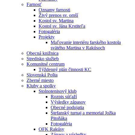
Farnosť
Oznamy farnosti
Živý prenos sv. omší
Kostol sv. Martina
Kostol sv. Jána Krstiteľa
Fotogaléria
Projekty
Maľovanie interiéru farského kostola
svätého Martina v Rakúsoch
Obecná knižnica
Stredisko služieb
Komunitné centrum
Týždenný plán činnosti KC
Slovenská Pošta
Zberné miesto
Kluby a spolky
Stolnotenisový klub
Rozpis súťaží
Výsledky zápasov
Obecné podujatia
Štefanský turnaj a memorial Jožka
Pitoňáka
Fotogaléria
OFK Rakúsy
Zápasy a výsledky