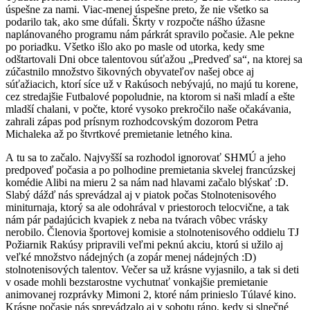
úspešne za nami. Viac-menej úspešne preto, že nie všetko sa
podarilo tak, ako sme dúfali. Škrty v rozpočte nášho úžasne
naplánovaného programu nám párkrát spravilo počasie. Ale pekne
po poriadku. Všetko išlo ako po masle od utorka, kedy sme
odštartovali Dni obce talentovou súťažou „Predveď sa“, na ktorej sa
zúčastnilo množstvo šikovných obyvateľov našej obce aj
súťažiacich, ktorí síce už v Rakúsoch nebývajú, no majú tu korene,
cez stredajšie Futbalové popoludnie, na ktorom si naši mladí a ešte
mladší chalani, v počte, ktoré vysoko prekročilo naše očakávania,
zahrali zápas pod prísnym rozhodcovským dozorom Petra
Michaleka až po štvrtkové premietanie letného kina.
A tu sa to začalo. Najvyšší sa rozhodol ignorovať SHMÚ a jeho
predpoveď počasia a po polhodine premietania skvelej francúzskej
komédie Alibi na mieru 2 sa nám nad hlavami začalo blýskať :D.
Slabý dážď nás sprevádzal aj v piatok počas Stolnotenisového
miniturnaja, ktorý sa ale odohrával v priestoroch telocvične, a tak
nám pár padajúcich kvapiek z neba na tvárach vôbec vrásky
nerobilo. Členovia športovej komisie a stolnotenisového oddielu TJ
Požiarnik Rakúsy pripravili veľmi peknú akciu, ktorú si užilo aj
veľké množstvo nádejných (a zopár menej nádejných :D)
stolnotenisových talentov. Večer sa už krásne vyjasnilo, a tak si deti
v osade mohli bezstarostne vychutnať vonkajšie premietanie
animovanej rozprávky Mimoni 2, ktoré nám prinieslo Túlavé kino.
Krásne počasie nás sprevádzalo aj v sobotu ráno, kedy si slnečné