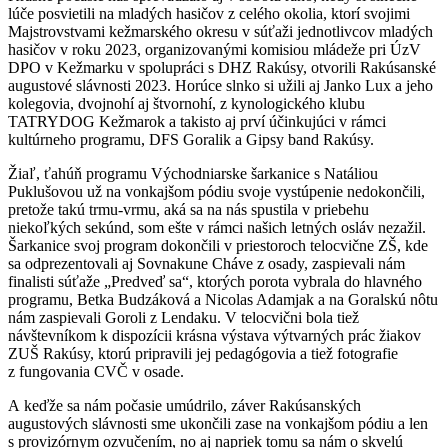
lúče posvietili na mladých hasičov z celého okolia, ktorí svojimi
Majstrovstvami kežmarského okresu v súťaži jednotlivcov mladých
hasičov v roku 2023, organizovanými komisiou mládeže pri ÚzV
DPO v Kežmarku v spolupráci s DHZ Rakúsy, otvorili Rakúsanské
augustové slávnosti 2023. Horúce slnko si užili aj Janko Lux a jeho
kolegovia, dvojnohí aj štvornohí, z kynologického klubu
TATRYDOG Kežmarok a takisto aj prví účinkujúci v rámci
kultúrneho programu, DFS Goralik a Gipsy band Rakúsy.
Žiaľ, ťahúň programu Východniarske šarkanice s Natáliou
Puklušovou už na vonkajšom pódiu svoje vystúpenie nedokončili,
pretože takú trmu-vrmu, aká sa na nás spustila v priebehu
niekoľkých sekúnd, som ešte v rámci našich letných osláv nezažil.
Šarkanice svoj program dokončili v priestoroch telocvične ZŠ, kde
sa odprezentovali aj Sovnakune Cháve z osady, zaspievali nám
finalisti súťaže „Predveď sa“, ktorých porota vybrala do hlavného
programu, Betka Budzáková a Nicolas Adamjak a na Goralskú nôtu
nám zaspievali Goroli z Lendaku. V telocvični bola tiež
návštevníkom k dispozícii krásna výstava výtvarných prác žiakov
ZUŠ Rakúsy, ktorú pripravili jej pedagógovia a tiež fotografie
z fungovania CVČ v osade.
A keďže sa nám počasie umúdrilo, záver Rakúsanských
augustových slávnosti sme ukončili zase na vonkajšom pódiu a len
s provizórnym ozvučením, no aj napriek tomu sa nám o skvelú