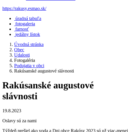
https://rakusy.esmao.sk/
úradná tabuľa
fotogaleria
farnosť
jedálny lístok
Úvodná stránka
Obec
Udalosti
Fotogaléria
Podujatia v obci
Rakúsanské augustové slávnosti
Rakúsanské augustové
slávnosti
19.8.2023
Oslavy sú za nami
Týždeň prešiel ako voda a Dni obce Rakúsy 2023 sú už viac-menej