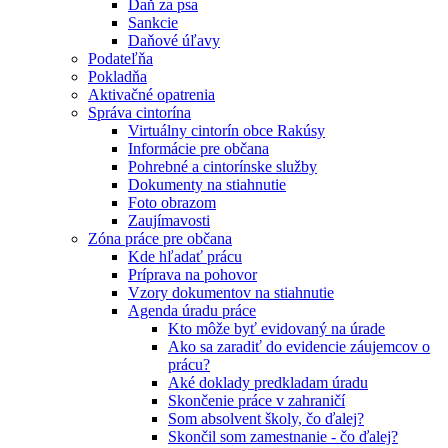
Daň za psa
Sankcie
Daňové úľavy
Podateľňa
Pokladňa
Aktivačné opatrenia
Správa cintorína
Virtuálny cintorín obce Rakúsy
Informácie pre občana
Pohrebné a cintorínske služby
Dokumenty na stiahnutie
Foto obrazom
Zaujímavosti
Zóna práce pre občana
Kde hľadať prácu
Príprava na pohovor
Vzory dokumentov na stiahnutie
Agenda úradu práce
Kto môže byť evidovaný na úrade
Ako sa zaradiť do evidencie záujemcov o
prácu?
Aké doklady predkladam úradu
Skončenie práce v zahraničí
Som absolvent školy, čo ďalej?
Skončil som zamestnanie - čo ďalej?