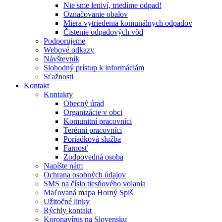
Nie sme leniví, triedíme odpad!
Označovanie obalov
Miera vytriedenia komunálnych odpadov
Čistenie odpadových vôd
Podporujeme
Webové odkazy
Návštevník
Slobodný prístup k informáciám
Sťažnosti
Kontakt
Kontakty
Obecný úrad
Organizácie v obci
Komunitní pracovníci
Terénni pracovníci
Poriadková služba
Farnosť
Zodpovedná osoba
Napíšte nám
Ochrana osobných údajov
SMS na číslo tiesňového volania
Maľovaná mapa Horný Spiš
Užitočné linky
Rýchly kontakt
Koronavírus na Slovensku