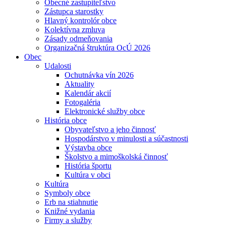
Obecné zastupiteľstvo
Zástupca starostky
Hlavný kontrolór obce
Kolektívna zmluva
Zásady odmeňovania
Organizačná štruktúra OcÚ 2026
Obec
Udalosti
Ochutnávka vín 2026
Aktuality
Kalendár akcií
Fotogaléria
Elektronické služby obce
História obce
Obyvateľstvo a jeho činnosť
Hospodárstvo v minulosti a súčastnosti
Výstavba obce
Školstvo a mimoškolská činnosť
História športu
Kultúra v obci
Kultúra
Symboly obce
Erb na stiahnutie
Knižné vydania
Firmy a služby