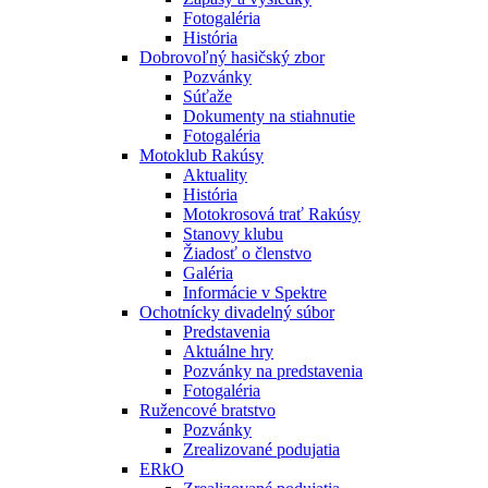
Fotogaléria
História
Dobrovoľný hasičský zbor
Pozvánky
Súťaže
Dokumenty na stiahnutie
Fotogaléria
Motoklub Rakúsy
Aktuality
História
Motokrosová trať Rakúsy
Stanovy klubu
Žiadosť o členstvo
Galéria
Informácie v Spektre
Ochotnícky divadelný súbor
Predstavenia
Aktuálne hry
Pozvánky na predstavenia
Fotogaléria
Ružencové bratstvo
Pozvánky
Zrealizované podujatia
ERkO