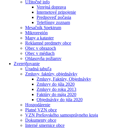
Užitočné info
Verejná doprava
Internetové pripojenie
Predpoveď počasia
Telefónny zoznam
Mesačník Spektrum
Mikroregión
Mapy a kataster
Reklamné predmety obce
Obec v obrazoch
Obec v médiach
Ohlasovňa požiarov
Zverejňovanie
Úradná tabuľa
Zmluvy, faktúry, objednávky
Zmluvy, Faktúry, Objednávky
Zmluvy do júla 2020
Zmluvy do roku 2013
Faktúry do mája 2020
Objednávky do júla 2020
Hospodárenie
Platné VZN obce
VZN Prešovského samosprávneho kraja
Dokumenty obce
Interné smernice obce