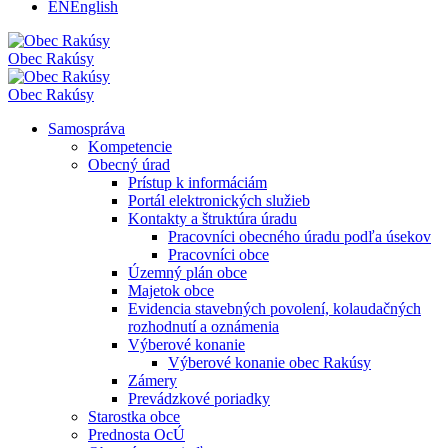
EN
English
Obec
Rakúsy
Obec
Rakúsy
Samospráva
Kompetencie
Obecný úrad
Prístup k informáciám
Portál elektronických služieb
Kontakty a štruktúra úradu
Pracovníci obecného úradu podľa úsekov
Pracovníci obce
Územný plán obce
Majetok obce
Evidencia stavebných povolení, kolaudačných
rozhodnutí a oznámenia
Výberové konanie
Výberové konanie obec Rakúsy
Zámery
Prevádzkové poriadky
Starostka obce
Prednosta OcÚ