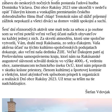
zábavu do neskorých nočných hodín postarala ľudová hudba
Dominika Václava. Dni obce Rakúsy 2023 sme ukončili v nedeľu
opäť Túlavým kinom a vonkajším premietaním českého
dobrodružného filmu Buď chlap! Tentokrát nám už dážď príjemný
zážitok nepokazil a všetci diváci sa domov vrátili spokojní a suchí.
Šesť dní rôznorodých aktivít sme mali teda za sebou a ja osobne
som sa veľmi potešil veľmi veľkej účasti našich obyvateľov
na každej jednej z nich. Za skvelú atmosféru, ktorú sme spoločne
vytvorili, Vám, drahí moji Rakúsania, zo srdca ďakujem. Vaša
aktívna účasť na týchto kultúrno-spoločenských podujatiach
dokazuje, ako veľmi naša dedinka ŽIJE. Veľké Ďakujem patrí aj
Prešovskému samosprávnemu kraju, ktorí nám na Rakúsanské
augustové slávnosti schválil dotáciu vo výške 4000,- €, vedeniu
obce, zamestnancom technického úseku OcÚ, ktorí nám pripravili
v skutku krásne priestory, členom kultúrnej a športovej komisie
a všetkým, ktorí akýmkoľvek spôsobom prispeli k organizácii
a realizácii Dní obce Rakúsy 2023. Už teraz sa teším na tie
nadchádzajúce.
Štefan Vdovjak