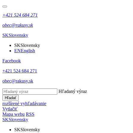
+421 524 684 271
obec@rakusy.sk
SK
Slovensky
SK
Slovensky
EN
English
Facebook
+421 524 684 271
obec@rakusy.sk
Hľadaný výraz
Hľadať
rozšírené vyhľadávanie
Vytlačiť
Mapa webu
RSS
SK
Slovensky
SK
Slovensky