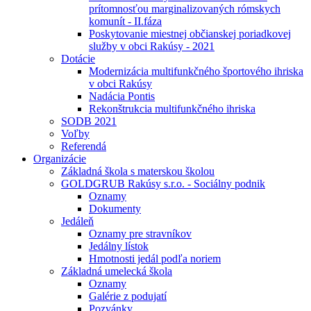
prítomnosťou marginalizovaných rómskych
komunít - II.fáza
Poskytovanie miestnej občianskej poriadkovej
služby v obci Rakúsy - 2021
Dotácie
Modernizácia multifunkčného športového ihriska
v obci Rakúsy
Nadácia Pontis
Rekonštrukcia multifunkčného ihriska
SODB 2021
Voľby
Referendá
Organizácie
Základná škola s materskou školou
GOLDGRUB Rakúsy s.r.o. - Sociálny podnik
Oznamy
Dokumenty
Jedáleň
Oznamy pre stravníkov
Jedálny lístok
Hmotnosti jedál podľa noriem
Základná umelecká škola
Oznamy
Galérie z podujatí
Pozvánky