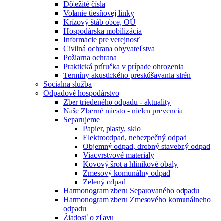
Dôležité čísla
Volanie tiesňovej linky
Krízový štáb obce, OÚ
Hospodárska mobilizácia
Informácie pre verejnosť
Civilná ochrana obyvateľstva
Požiarna ochrana
Praktická príručka v prípade ohrozenia
Termíny akustického preskúšavania sirén
Socialna služba
Odpadové hospodárstvo
Zber triedeného odpadu - aktuality
Naše Zberné miesto - nielen prevencia
Separujeme
Papier, plasty, sklo
Elektroodpad, nebezpečný odpad
Objemný odpad, drobný stavebný odpad
Viacvrstvové materiály
Kovový šrot a hlinikové obaly
Zmesový komunálny odpad
Zelený odpad
Harmonogram zberu Separovaného odpadu
Harmonogram zberu Zmesového komunálneho
odpadu
Žiadosť o zľavu