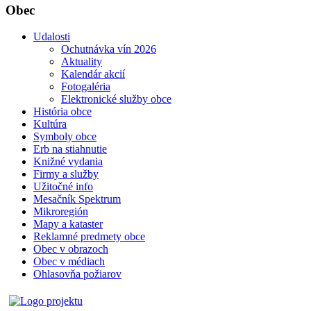
Obec
Udalosti
Ochutnávka vín 2026
Aktuality
Kalendár akcií
Fotogaléria
Elektronické služby obce
História obce
Kultúra
Symboly obce
Erb na stiahnutie
Knižné vydania
Firmy a služby
Užitočné info
Mesačník Spektrum
Mikroregión
Mapy a kataster
Reklamné predmety obce
Obec v obrazoch
Obec v médiach
Ohlasovňa požiarov