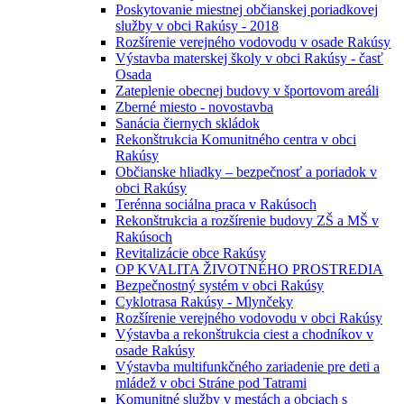
Poskytovanie miestnej občianskej poriadkovej
služby v obci Rakúsy - 2018
Rozšírenie verejného vodovodu v osade Rakúsy
Výstavba materskej školy v obci Rakúsy - časť
Osada
Zateplenie obecnej budovy v športovom areáli
Zberné miesto - novostavba
Sanácia čiernych skládok
Rekonštrukcia Komunitného centra v obci
Rakúsy
Občianske hliadky – bezpečnosť a poriadok v
obci Rakúsy
Terénna sociálna praca v Rakúsoch
Rekonštrukcia a rozšírenie budovy ZŠ a MŠ v
Rakúsoch
Revitalizácie obce Rakúsy
OP KVALITA ŽIVOTNÉHO PROSTREDIA
Bezpečnostný systém v obci Rakúsy
Cyklotrasa Rakúsy - Mlynčeky
Rozšírenie verejného vodovodu v obci Rakúsy
Výstavba a rekonštrukcia ciest a chodníkov v
osade Rakúsy
Výstavba multifunkčného zariadenie pre deti a
mládež v obci Stráne pod Tatrami
Komunitné služby v mestách a obciach s