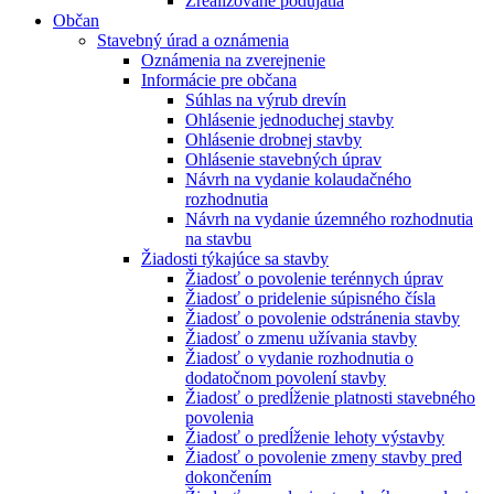
Zrealizované podujatia
Občan
Stavebný úrad a oznámenia
Oznámenia na zverejnenie
Informácie pre občana
Súhlas na výrub drevín
Ohlásenie jednoduchej stavby
Ohlásenie drobnej stavby
Ohlásenie stavebných úprav
Návrh na vydanie kolaudačného
rozhodnutia
Návrh na vydanie územného rozhodnutia
na stavbu
Žiadosti týkajúce sa stavby
Žiadosť o povolenie terénnych úprav
Žiadosť o pridelenie súpisného čísla
Žiadosť o povolenie odstránenia stavby
Žiadosť o zmenu užívania stavby
Žiadosť o vydanie rozhodnutia o
dodatočnom povolení stavby
Žiadosť o predĺženie platnosti stavebného
povolenia
Žiadosť o predĺženie lehoty výstavby
Žiadosť o povolenie zmeny stavby pred
dokončením