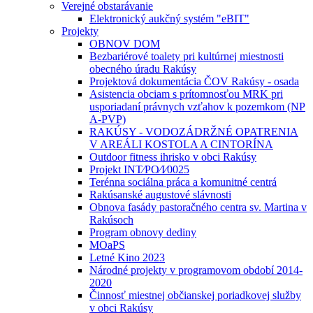
Verejné obstarávanie
Elektronický aukčný systém "eBIT"
Projekty
OBNOV DOM
Bezbariérové toalety pri kultúrnej miestnosti
obecného úradu Rakúsy
Projektová dokumentácia ČOV Rakúsy - osada
Asistencia obciam s prítomnosťou MRK pri
usporiadaní právnych vzťahov k pozemkom (NP
A-PVP)
RAKÚSY - VODOZÁDRŽNÉ OPATRENIA
V AREÁLI KOSTOLA A CINTORÍNA
Outdoor fitness ihrisko v obci Rakúsy
Projekt INT⁄PO⁄I⁄0025
Terénna sociálna práca a komunitné centrá
Rakúsanské augustové slávnosti
Obnova fasády pastoračného centra sv. Martina v
Rakúsoch
Program obnovy dediny
MOaPS
Letné Kino 2023
Národné projekty v programovom období 2014-
2020
Činnosť miestnej občianskej poriadkovej služby
v obci Rakúsy