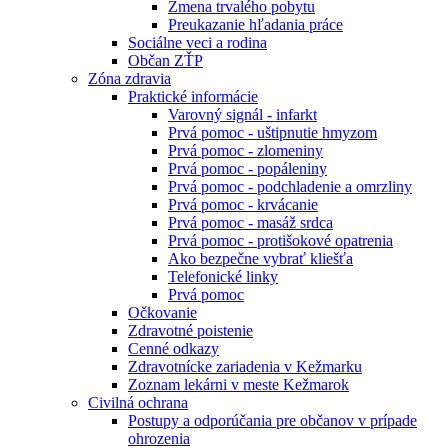
Zmena trvalého pobytu
Preukazanie hľadania práce
Sociálne veci a rodina
Občan ZŤP
Zóna zdravia
Praktické informácie
Varovný signál - infarkt
Prvá pomoc - uštipnutie hmyzom
Prvá pomoc - zlomeniny
Prvá pomoc - popáleniny
Prvá pomoc - podchladenie a omrzliny
Prvá pomoc - krvácanie
Prvá pomoc - masáž srdca
Prvá pomoc - protišokové opatrenia
Ako bezpečne vybrať kliešťa
Telefonické linky
Prvá pomoc
Očkovanie
Zdravotné poistenie
Cenné odkazy
Zdravotnícke zariadenia v Kežmarku
Zoznam lekárni v meste Kežmarok
Civilná ochrana
Postupy a odporúčania pre občanov v prípade
ohrozenia