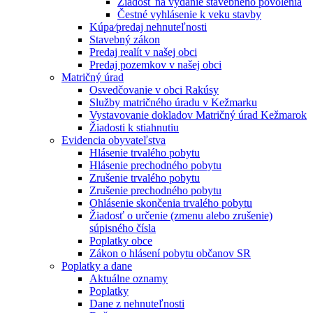
Žiadosť na vydanie stavebného povolenia
Čestné vyhlásenie k veku stavby
Kúpa⁄predaj nehnuteľnosti
Stavebný zákon
Predaj realít v našej obci
Predaj pozemkov v našej obci
Matričný úrad
Osvedčovanie v obci Rakúsy
Služby matričného úradu v Kežmarku
Vystavovanie dokladov Matričný úrad Kežmarok
Žiadosti k stiahnutiu
Evidencia obyvateľstva
Hlásenie trvalého pobytu
Hlásenie prechodného pobytu
Zrušenie trvalého pobytu
Zrušenie prechodného pobytu
Ohlásenie skončenia trvalého pobytu
Žiadosť o určenie (zmenu alebo zrušenie)
súpisného čísla
Poplatky obce
Zákon o hlásení pobytu občanov SR
Poplatky a dane
Aktuálne oznamy
Poplatky
Dane z nehnuteľnosti