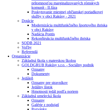
prítomnosťou marginalizovaných rómskych
komunít - II.fáza
Poskytovanie miestnej občianskej poriadkovej
služby v obci Rakúsy - 2021
Dotácie
Modernizácia multifunkčného športového ihriska
v obci Rakúsy
Nadácia Pontis
Rekonštrukcia multifunkčného ihriska
SODB 2021
Voľby
Referendá
Organizácie
Základná škola s materskou školou
GOLDGRUB Rakúsy s.r.o. - Sociálny podnik
Oznamy
Dokumenty
Jedáleň
Oznamy pre stravníkov
Jedálny lístok
Hmotnosti jedál podľa noriem
Základná umelecká škola
Oznamy
Galérie z podujatí
Pozvánky