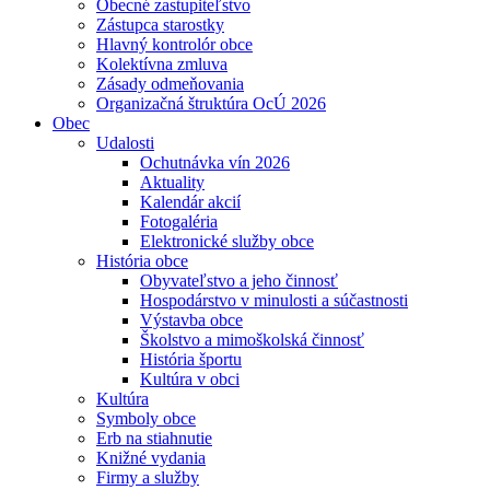
Obecné zastupiteľstvo
Zástupca starostky
Hlavný kontrolór obce
Kolektívna zmluva
Zásady odmeňovania
Organizačná štruktúra OcÚ 2026
Obec
Udalosti
Ochutnávka vín 2026
Aktuality
Kalendár akcií
Fotogaléria
Elektronické služby obce
História obce
Obyvateľstvo a jeho činnosť
Hospodárstvo v minulosti a súčastnosti
Výstavba obce
Školstvo a mimoškolská činnosť
História športu
Kultúra v obci
Kultúra
Symboly obce
Erb na stiahnutie
Knižné vydania
Firmy a služby