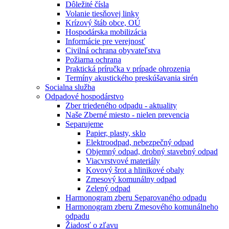
Dôležité čísla
Volanie tiesňovej linky
Krízový štáb obce, OÚ
Hospodárska mobilizácia
Informácie pre verejnosť
Civilná ochrana obyvateľstva
Požiarna ochrana
Praktická príručka v prípade ohrozenia
Termíny akustického preskúšavania sirén
Socialna služba
Odpadové hospodárstvo
Zber triedeného odpadu - aktuality
Naše Zberné miesto - nielen prevencia
Separujeme
Papier, plasty, sklo
Elektroodpad, nebezpečný odpad
Objemný odpad, drobný stavebný odpad
Viacvrstvové materiály
Kovový šrot a hlinikové obaly
Zmesový komunálny odpad
Zelený odpad
Harmonogram zberu Separovaného odpadu
Harmonogram zberu Zmesového komunálneho
odpadu
Žiadosť o zľavu