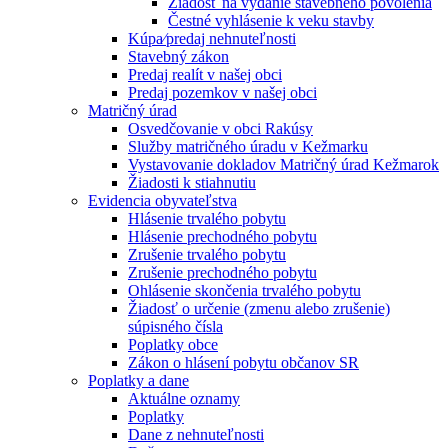
Žiadosť na vydanie stavebného povolenia
Čestné vyhlásenie k veku stavby
Kúpa⁄predaj nehnuteľnosti
Stavebný zákon
Predaj realít v našej obci
Predaj pozemkov v našej obci
Matričný úrad
Osvedčovanie v obci Rakúsy
Služby matričného úradu v Kežmarku
Vystavovanie dokladov Matričný úrad Kežmarok
Žiadosti k stiahnutiu
Evidencia obyvateľstva
Hlásenie trvalého pobytu
Hlásenie prechodného pobytu
Zrušenie trvalého pobytu
Zrušenie prechodného pobytu
Ohlásenie skončenia trvalého pobytu
Žiadosť o určenie (zmenu alebo zrušenie)
súpisného čísla
Poplatky obce
Zákon o hlásení pobytu občanov SR
Poplatky a dane
Aktuálne oznamy
Poplatky
Dane z nehnuteľnosti