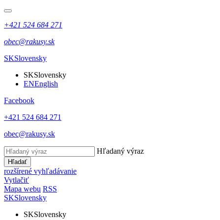
+421 524 684 271
obec@rakusy.sk
SK
Slovensky
SK
Slovensky
EN
English
Facebook
+421 524 684 271
obec@rakusy.sk
Hľadaný výraz
Hľadať
rozšírené vyhľadávanie
Vytlačiť
Mapa webu
RSS
SK
Slovensky
SK
Slovensky