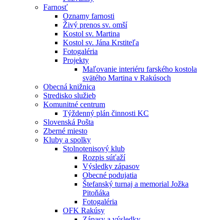
Farnosť
Oznamy farnosti
Živý prenos sv. omší
Kostol sv. Martina
Kostol sv. Jána Krstiteľa
Fotogaléria
Projekty
Maľovanie interiéru farského kostola
svätého Martina v Rakúsoch
Obecná knižnica
Stredisko služieb
Komunitné centrum
Týždenný plán činnosti KC
Slovenská Pošta
Zberné miesto
Kluby a spolky
Stolnotenisový klub
Rozpis súťaží
Výsledky zápasov
Obecné podujatia
Štefanský turnaj a memorial Jožka
Pitoňáka
Fotogaléria
OFK Rakúsy
Zápasy a výsledky