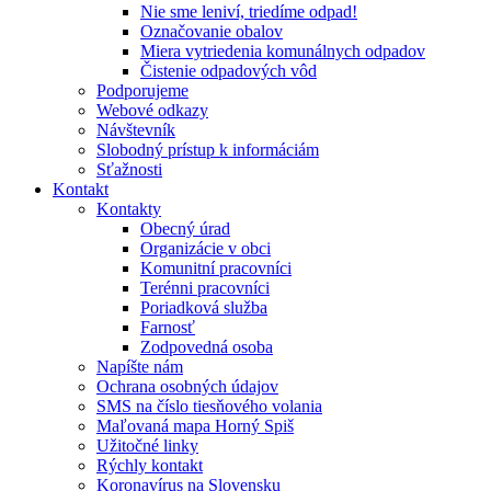
Nie sme leniví, triedíme odpad!
Označovanie obalov
Miera vytriedenia komunálnych odpadov
Čistenie odpadových vôd
Podporujeme
Webové odkazy
Návštevník
Slobodný prístup k informáciám
Sťažnosti
Kontakt
Kontakty
Obecný úrad
Organizácie v obci
Komunitní pracovníci
Terénni pracovníci
Poriadková služba
Farnosť
Zodpovedná osoba
Napíšte nám
Ochrana osobných údajov
SMS na číslo tiesňového volania
Maľovaná mapa Horný Spiš
Užitočné linky
Rýchly kontakt
Koronavírus na Slovensku