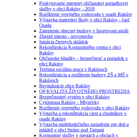
Poskytovanie miestnej občianskej poriadkovej
služby v obci Rakúsy - 2018
Rozšírenie verejného vodovodu v osade Rakúsy
Výstavba materskej školy v obci Rakúsy - časť
Osada
Zateplenie obecnej budovy v športovom areáli
Zberné miesto - novostavba
Sanácia čiernych skládok
Rekonštrukcia Komunitného centra v obci
Rakúsy
Občianske hliadky – bezpečnosť a poriadok v
obci Rakúsy
Terénna sociálna praca v Rakúsoch
Rekonštrukcia a rozšírenie budovy ZŠ a MŠ v
Rakúsoch
Revitalizácie obce Rakúsy
OP KVALITA ŽIVOTNÉHO PROSTREDIA
Bezpečnostný systém v obci Rakúsy
Cyklotrasa Rakúsy - Mlynčeky
Rozšírenie verejného vodovodu v obci Rakúsy
Výstavba a rekonštrukcia ciest a chodníkov v
osade Rakúsy
Výstavba multifunkčného zariadenie pre deti a
mládež v obci Stráne pod Tatrami
Komunitné služby v mestách a obciach s