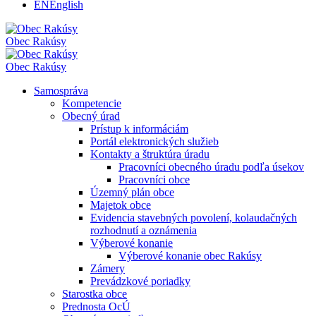
EN
English
Obec
Rakúsy
Obec
Rakúsy
Samospráva
Kompetencie
Obecný úrad
Prístup k informáciám
Portál elektronických služieb
Kontakty a štruktúra úradu
Pracovníci obecného úradu podľa úsekov
Pracovníci obce
Územný plán obce
Majetok obce
Evidencia stavebných povolení, kolaudačných
rozhodnutí a oznámenia
Výberové konanie
Výberové konanie obec Rakúsy
Zámery
Prevádzkové poriadky
Starostka obce
Prednosta OcÚ