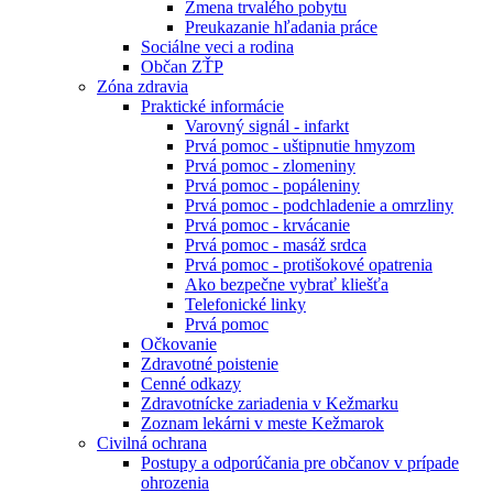
Zmena trvalého pobytu
Preukazanie hľadania práce
Sociálne veci a rodina
Občan ZŤP
Zóna zdravia
Praktické informácie
Varovný signál - infarkt
Prvá pomoc - uštipnutie hmyzom
Prvá pomoc - zlomeniny
Prvá pomoc - popáleniny
Prvá pomoc - podchladenie a omrzliny
Prvá pomoc - krvácanie
Prvá pomoc - masáž srdca
Prvá pomoc - protišokové opatrenia
Ako bezpečne vybrať kliešťa
Telefonické linky
Prvá pomoc
Očkovanie
Zdravotné poistenie
Cenné odkazy
Zdravotnícke zariadenia v Kežmarku
Zoznam lekárni v meste Kežmarok
Civilná ochrana
Postupy a odporúčania pre občanov v prípade
ohrozenia