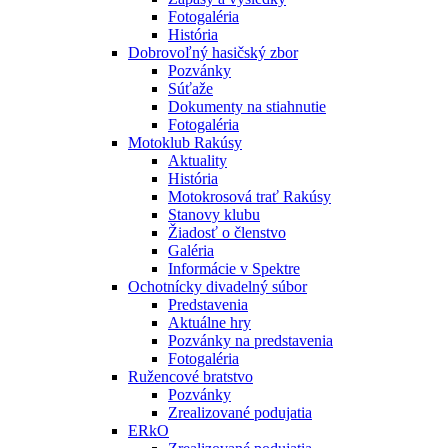
Fotogaléria
História
Dobrovoľný hasičský zbor
Pozvánky
Súťaže
Dokumenty na stiahnutie
Fotogaléria
Motoklub Rakúsy
Aktuality
História
Motokrosová trať Rakúsy
Stanovy klubu
Žiadosť o členstvo
Galéria
Informácie v Spektre
Ochotnícky divadelný súbor
Predstavenia
Aktuálne hry
Pozvánky na predstavenia
Fotogaléria
Ružencové bratstvo
Pozvánky
Zrealizované podujatia
ERkO