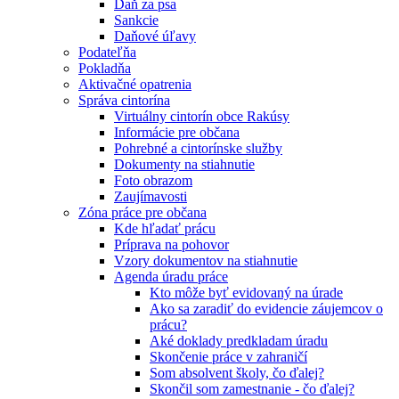
Daň za psa
Sankcie
Daňové úľavy
Podateľňa
Pokladňa
Aktivačné opatrenia
Správa cintorína
Virtuálny cintorín obce Rakúsy
Informácie pre občana
Pohrebné a cintorínske služby
Dokumenty na stiahnutie
Foto obrazom
Zaujímavosti
Zóna práce pre občana
Kde hľadať prácu
Príprava na pohovor
Vzory dokumentov na stiahnutie
Agenda úradu práce
Kto môže byť evidovaný na úrade
Ako sa zaradiť do evidencie záujemcov o
prácu?
Aké doklady predkladam úradu
Skončenie práce v zahraničí
Som absolvent školy, čo ďalej?
Skončil som zamestnanie - čo ďalej?