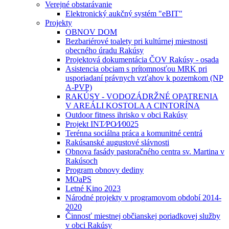
Verejné obstarávanie
Elektronický aukčný systém "eBIT"
Projekty
OBNOV DOM
Bezbariérové toalety pri kultúrnej miestnosti
obecného úradu Rakúsy
Projektová dokumentácia ČOV Rakúsy - osada
Asistencia obciam s prítomnosťou MRK pri
usporiadaní právnych vzťahov k pozemkom (NP
A-PVP)
RAKÚSY - VODOZÁDRŽNÉ OPATRENIA
V AREÁLI KOSTOLA A CINTORÍNA
Outdoor fitness ihrisko v obci Rakúsy
Projekt INT⁄PO⁄I⁄0025
Terénna sociálna práca a komunitné centrá
Rakúsanské augustové slávnosti
Obnova fasády pastoračného centra sv. Martina v
Rakúsoch
Program obnovy dediny
MOaPS
Letné Kino 2023
Národné projekty v programovom období 2014-
2020
Činnosť miestnej občianskej poriadkovej služby
v obci Rakúsy