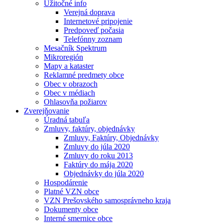
Užitočné info
Verejná doprava
Internetové pripojenie
Predpoveď počasia
Telefónny zoznam
Mesačník Spektrum
Mikroregión
Mapy a kataster
Reklamné predmety obce
Obec v obrazoch
Obec v médiach
Ohlasovňa požiarov
Zverejňovanie
Úradná tabuľa
Zmluvy, faktúry, objednávky
Zmluvy, Faktúry, Objednávky
Zmluvy do júla 2020
Zmluvy do roku 2013
Faktúry do mája 2020
Objednávky do júla 2020
Hospodárenie
Platné VZN obce
VZN Prešovského samosprávneho kraja
Dokumenty obce
Interné smernice obce