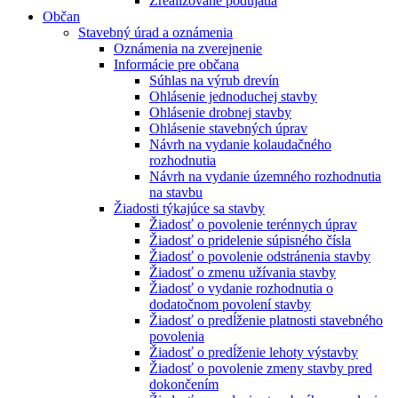
Zrealizované podujatia
Občan
Stavebný úrad a oznámenia
Oznámenia na zverejnenie
Informácie pre občana
Súhlas na výrub drevín
Ohlásenie jednoduchej stavby
Ohlásenie drobnej stavby
Ohlásenie stavebných úprav
Návrh na vydanie kolaudačného
rozhodnutia
Návrh na vydanie územného rozhodnutia
na stavbu
Žiadosti týkajúce sa stavby
Žiadosť o povolenie terénnych úprav
Žiadosť o pridelenie súpisného čísla
Žiadosť o povolenie odstránenia stavby
Žiadosť o zmenu užívania stavby
Žiadosť o vydanie rozhodnutia o
dodatočnom povolení stavby
Žiadosť o predĺženie platnosti stavebného
povolenia
Žiadosť o predĺženie lehoty výstavby
Žiadosť o povolenie zmeny stavby pred
dokončením