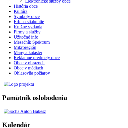
Elektronické služby obce
História obce
Kultúra
Symboly obce
Erb na stiahnutie
Knižné vydania
Firmy a služby
Užitočné info
Mesačník Spektrum
Mikroregión
Mapy a kataster
Reklamné predmety obce
Obec v obrazoch
Obec v médiach
Ohlasovňa požiarov
Pamätník oslobodenia
Kalendár