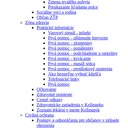
Zmena trvalého pobytu
Preukazanie hľadania práce
Sociálne veci a rodina
Občan ZŤP
Zóna zdravia
Praktické informácie
Varovný signál - infarkt
Prvá pomoc - uštipnutie hmyzom
Prvá pomoc - zlomeniny
Prvá pomoc - popáleniny
Prvá pomoc - podchladenie a omrzliny
Prvá pomoc - krvácanie
Prvá pomoc - masáž srdca
Prvá pomoc - protišokové opatrenia
Ako bezpečne vybrať kliešťa
Telefonické linky
Prvá pomoc
Očkovanie
Zdravotné poistenie
Cenné odkazy
Zdravotnícke zariadenia v Kežmarku
Zoznam lekárni v meste Kežmarok
Civilná ochrana
Postupy a odporúčania pre občanov v prípade
ohrozenia