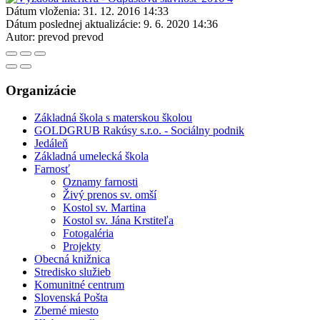
Dátum vloženia:
31. 12. 2016 14:33
Dátum poslednej aktualizácie:
9. 6. 2020 14:36
Autor:
prevod prevod
Organizácie
Základná škola s materskou školou
GOLDGRUB Rakúsy s.r.o. - Sociálny podnik
Jedáleň
Základná umelecká škola
Farnosť
Oznamy farnosti
Živý prenos sv. omší
Kostol sv. Martina
Kostol sv. Jána Krstiteľa
Fotogaléria
Projekty
Obecná knižnica
Stredisko služieb
Komunitné centrum
Slovenská Pošta
Zberné miesto