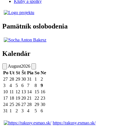
Kluby a spolky
Pamätník oslobodenia
Kalendár
August
2026
Po
Ut
St
Št
Pia
So
Ne
27
28
29
30
31
1
2
3
4
5
6
7
8
9
10
11
12
13
14
15
16
17
18
19
20
21
22
23
24
25
26
27
28
29
30
31
1
2
3
4
5
6
https://rakusy.esmao.sk/