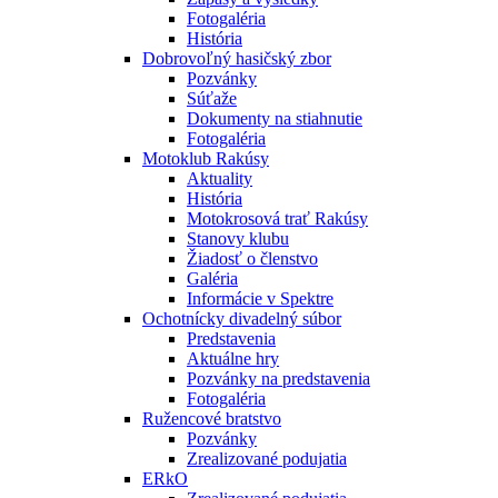
Fotogaléria
História
Dobrovoľný hasičský zbor
Pozvánky
Súťaže
Dokumenty na stiahnutie
Fotogaléria
Motoklub Rakúsy
Aktuality
História
Motokrosová trať Rakúsy
Stanovy klubu
Žiadosť o členstvo
Galéria
Informácie v Spektre
Ochotnícky divadelný súbor
Predstavenia
Aktuálne hry
Pozvánky na predstavenia
Fotogaléria
Ružencové bratstvo
Pozvánky
Zrealizované podujatia
ERkO