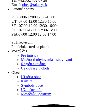
Tel: +421/52 452 67 28
Email:
obec@rakusy.sk
Úradné hodiny
PO 07:00-12:00 12:30-15:00
UT 07:00-12:00 12:30-15:00
ST 07:00-12:00 12:30-16:00
ŠT 07:00-12:00 12:30-15:00
PIA 07:00-12:00 12:30-14:00
Stránkové dni
Pondelok, streda a piatok
Voľný čas
Pre turistov
Možnosti ubytovania a stravovania
Región aktuálne
Cyklotrasy v okolí
Obec
História obce
Kultúra
Symboly obce
Užitočné info
Mesačník Spektrum