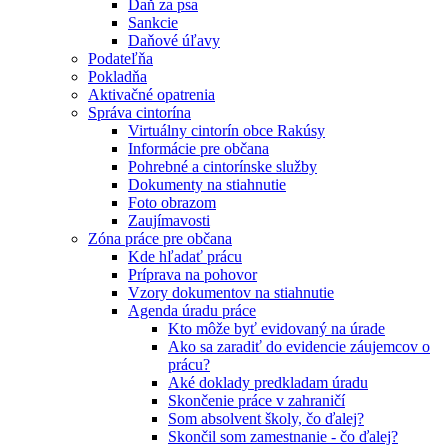
Daň za psa
Sankcie
Daňové úľavy
Podateľňa
Pokladňa
Aktivačné opatrenia
Správa cintorína
Virtuálny cintorín obce Rakúsy
Informácie pre občana
Pohrebné a cintorínske služby
Dokumenty na stiahnutie
Foto obrazom
Zaujímavosti
Zóna práce pre občana
Kde hľadať prácu
Príprava na pohovor
Vzory dokumentov na stiahnutie
Agenda úradu práce
Kto môže byť evidovaný na úrade
Ako sa zaradiť do evidencie záujemcov o
prácu?
Aké doklady predkladam úradu
Skončenie práce v zahraničí
Som absolvent školy, čo ďalej?
Skončil som zamestnanie - čo ďalej?