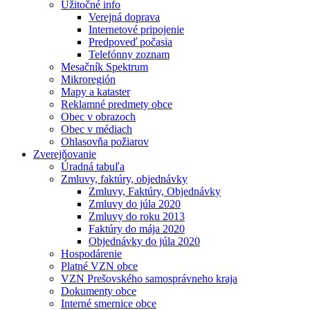
Užitočné info
Verejná doprava
Internetové pripojenie
Predpoveď počasia
Telefónny zoznam
Mesačník Spektrum
Mikroregión
Mapy a kataster
Reklamné predmety obce
Obec v obrazoch
Obec v médiach
Ohlasovňa požiarov
Zverejňovanie
Úradná tabuľa
Zmluvy, faktúry, objednávky
Zmluvy, Faktúry, Objednávky
Zmluvy do júla 2020
Zmluvy do roku 2013
Faktúry do mája 2020
Objednávky do júla 2020
Hospodárenie
Platné VZN obce
VZN Prešovského samosprávneho kraja
Dokumenty obce
Interné smernice obce