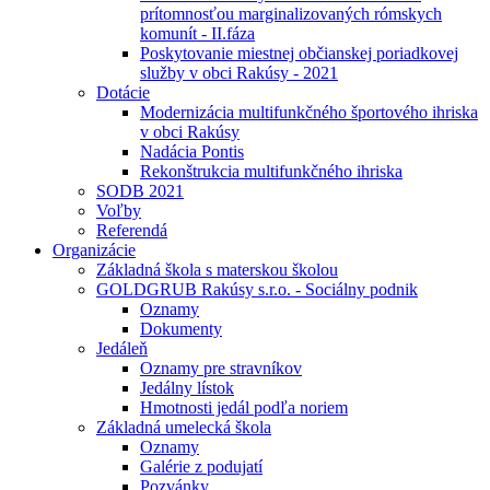
prítomnosťou marginalizovaných rómskych
komunít - II.fáza
Poskytovanie miestnej občianskej poriadkovej
služby v obci Rakúsy - 2021
Dotácie
Modernizácia multifunkčného športového ihriska
v obci Rakúsy
Nadácia Pontis
Rekonštrukcia multifunkčného ihriska
SODB 2021
Voľby
Referendá
Organizácie
Základná škola s materskou školou
GOLDGRUB Rakúsy s.r.o. - Sociálny podnik
Oznamy
Dokumenty
Jedáleň
Oznamy pre stravníkov
Jedálny lístok
Hmotnosti jedál podľa noriem
Základná umelecká škola
Oznamy
Galérie z podujatí
Pozvánky