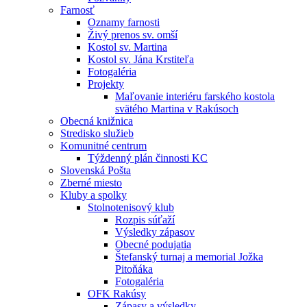
Farnosť
Oznamy farnosti
Živý prenos sv. omší
Kostol sv. Martina
Kostol sv. Jána Krstiteľa
Fotogaléria
Projekty
Maľovanie interiéru farského kostola
svätého Martina v Rakúsoch
Obecná knižnica
Stredisko služieb
Komunitné centrum
Týždenný plán činnosti KC
Slovenská Pošta
Zberné miesto
Kluby a spolky
Stolnotenisový klub
Rozpis súťaží
Výsledky zápasov
Obecné podujatia
Štefanský turnaj a memorial Jožka
Pitoňáka
Fotogaléria
OFK Rakúsy
Zápasy a výsledky