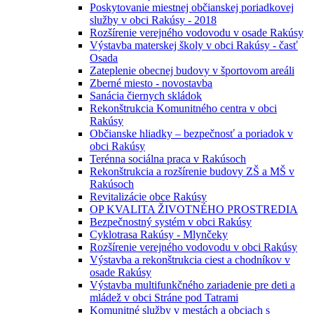
Poskytovanie miestnej občianskej poriadkovej
služby v obci Rakúsy - 2018
Rozšírenie verejného vodovodu v osade Rakúsy
Výstavba materskej školy v obci Rakúsy - časť
Osada
Zateplenie obecnej budovy v športovom areáli
Zberné miesto - novostavba
Sanácia čiernych skládok
Rekonštrukcia Komunitného centra v obci
Rakúsy
Občianske hliadky – bezpečnosť a poriadok v
obci Rakúsy
Terénna sociálna praca v Rakúsoch
Rekonštrukcia a rozšírenie budovy ZŠ a MŠ v
Rakúsoch
Revitalizácie obce Rakúsy
OP KVALITA ŽIVOTNÉHO PROSTREDIA
Bezpečnostný systém v obci Rakúsy
Cyklotrasa Rakúsy - Mlynčeky
Rozšírenie verejného vodovodu v obci Rakúsy
Výstavba a rekonštrukcia ciest a chodníkov v
osade Rakúsy
Výstavba multifunkčného zariadenie pre deti a
mládež v obci Stráne pod Tatrami
Komunitné služby v mestách a obciach s