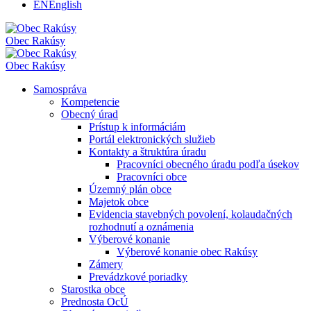
EN
English
Obec
Rakúsy
Obec
Rakúsy
Samospráva
Kompetencie
Obecný úrad
Prístup k informáciám
Portál elektronických služieb
Kontakty a štruktúra úradu
Pracovníci obecného úradu podľa úsekov
Pracovníci obce
Územný plán obce
Majetok obce
Evidencia stavebných povolení, kolaudačných
rozhodnutí a oznámenia
Výberové konanie
Výberové konanie obec Rakúsy
Zámery
Prevádzkové poriadky
Starostka obce
Prednosta OcÚ