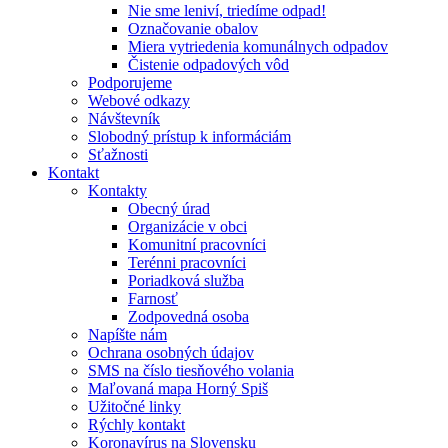
Nie sme leniví, triedíme odpad!
Označovanie obalov
Miera vytriedenia komunálnych odpadov
Čistenie odpadových vôd
Podporujeme
Webové odkazy
Návštevník
Slobodný prístup k informáciám
Sťažnosti
Kontakt
Kontakty
Obecný úrad
Organizácie v obci
Komunitní pracovníci
Terénni pracovníci
Poriadková služba
Farnosť
Zodpovedná osoba
Napíšte nám
Ochrana osobných údajov
SMS na číslo tiesňového volania
Maľovaná mapa Horný Spiš
Užitočné linky
Rýchly kontakt
Koronavírus na Slovensku