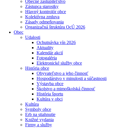
Obecné zastupiteľstvo
Zástupca starostky
Hlavný kontrolór obce
Kolektívna zmluva
Zásady odmeňovania
Organizačná štruktúra OcÚ 2026
Obec
Udalosti
Ochutnávka vín 2026
Aktuality
Kalendár akcií
Fotogaléria
Elektronické služby obce
História obce
Obyvateľstvo a jeho činnosť
Hospodárstvo v minulosti a súčastnosti
Výstavba obce
Školstvo a mimoškolská činnosť
História športu
Kultúra v obci
Kultúra
Symboly obce
Erb na stiahnutie
Knižné vydania
Firmy a služby