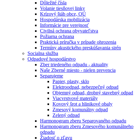
Dôležité čísla
Volanie tiesňovej linky
Krízový štáb obce, OÚ
Hospodárska mobilizácia
Informácie pre verejnosť
Civilná ochrana obyvateľstva
Požiarna ochrana
Praktická príručka v prípade ohrozenia
Termíny akustického preskúšavania sirén
Socialna služba
Odpadové hospodárstvo
Zber triedeného odpadu - aktuality
Naše Zberné miesto - nielen prevencia
Separujeme
Papier, plasty, sklo
Elektroodpad, nebezpečný odpad
Objemný odpad, drobný stavebný odpad
Viacvrstvové materiály
Kovový šrot a hlinikové obaly
Zmesový komunálny odpad
Zelený odpad
Harmonogram zberu Separovaného odpadu
Harmonogram zberu Zmesového komunálneho
odpadu
Žiadosť o zľavu