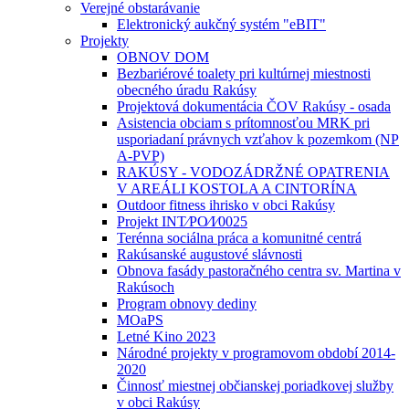
Verejné obstarávanie
Elektronický aukčný systém "eBIT"
Projekty
OBNOV DOM
Bezbariérové toalety pri kultúrnej miestnosti
obecného úradu Rakúsy
Projektová dokumentácia ČOV Rakúsy - osada
Asistencia obciam s prítomnosťou MRK pri
usporiadaní právnych vzťahov k pozemkom (NP
A-PVP)
RAKÚSY - VODOZÁDRŽNÉ OPATRENIA
V AREÁLI KOSTOLA A CINTORÍNA
Outdoor fitness ihrisko v obci Rakúsy
Projekt INT⁄PO⁄I⁄0025
Terénna sociálna práca a komunitné centrá
Rakúsanské augustové slávnosti
Obnova fasády pastoračného centra sv. Martina v
Rakúsoch
Program obnovy dediny
MOaPS
Letné Kino 2023
Národné projekty v programovom období 2014-
2020
Činnosť miestnej občianskej poriadkovej služby
v obci Rakúsy