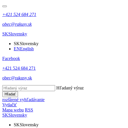
+421 524 684 271
obec@rakusy.sk
SK
Slovensky
SK
Slovensky
EN
English
Facebook
+421 524 684 271
obec@rakusy.sk
Hľadaný výraz
Hľadať
rozšírené vyhľadávanie
Vytlačiť
Mapa webu
RSS
SK
Slovensky
SK
Slovensky