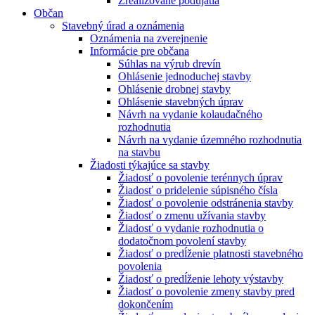
Zrealizované podujatia
Občan
Stavebný úrad a oznámenia
Oznámenia na zverejnenie
Informácie pre občana
Súhlas na výrub drevín
Ohlásenie jednoduchej stavby
Ohlásenie drobnej stavby
Ohlásenie stavebných úprav
Návrh na vydanie kolaudačného
rozhodnutia
Návrh na vydanie územného rozhodnutia
na stavbu
Žiadosti týkajúce sa stavby
Žiadosť o povolenie terénnych úprav
Žiadosť o pridelenie súpisného čísla
Žiadosť o povolenie odstránenia stavby
Žiadosť o zmenu užívania stavby
Žiadosť o vydanie rozhodnutia o
dodatočnom povolení stavby
Žiadosť o predĺženie platnosti stavebného
povolenia
Žiadosť o predĺženie lehoty výstavby
Žiadosť o povolenie zmeny stavby pred
dokončením