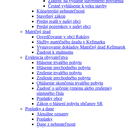
Žiadosť na vydanie stavebného povolenia
Čestné vyhlásenie k veku stavby
Kúpa⁄predaj nehnuteľnosti
Stavebný zákon
Predaj realít v našej obci
Predaj pozemkov v našej obci
Matričný úrad
Osvedčovanie v obci Rakúsy
Služby matričného úradu v Kežmarku
Vystavovanie dokladov Matričný úrad Kežmarok
Žiadosti k stiahnutiu
Evidencia obyvateľstva
Hlásenie trvalého pobytu
Hlásenie prechodného pobytu
Zrušenie trvalého pobytu
Zrušenie prechodného pobytu
Ohlásenie skončenia trvalého pobytu
Žiadosť o určenie (zmenu alebo zrušenie)
súpisného čísla
Poplatky obce
Zákon o hlásení pobytu občanov SR
Poplatky a dane
Aktuálne oznamy
Poplatky
Dane z nehnuteľnosti