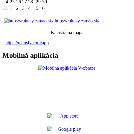
24
25
26
27
28
29
30
31
1
2
3
4
5
6
https://rakusy.esmao.sk/
Katastrálna mapa
https://mapsfy.com/app
Mobilná aplikácia