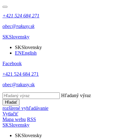
+421 524 684 271
obec@rakusy.sk
SK
Slovensky
SK
Slovensky
EN
English
Facebook
+421 524 684 271
obec@rakusy.sk
Hľadaný výraz
Hľadať
rozšírené vyhľadávanie
Vytlačiť
Mapa webu
RSS
SK
Slovensky
SK
Slovensky