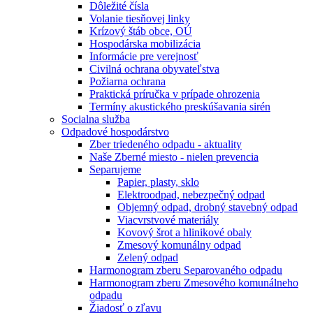
Dôležité čísla
Volanie tiesňovej linky
Krízový štáb obce, OÚ
Hospodárska mobilizácia
Informácie pre verejnosť
Civilná ochrana obyvateľstva
Požiarna ochrana
Praktická príručka v prípade ohrozenia
Termíny akustického preskúšavania sirén
Socialna služba
Odpadové hospodárstvo
Zber triedeného odpadu - aktuality
Naše Zberné miesto - nielen prevencia
Separujeme
Papier, plasty, sklo
Elektroodpad, nebezpečný odpad
Objemný odpad, drobný stavebný odpad
Viacvrstvové materiály
Kovový šrot a hlinikové obaly
Zmesový komunálny odpad
Zelený odpad
Harmonogram zberu Separovaného odpadu
Harmonogram zberu Zmesového komunálneho
odpadu
Žiadosť o zľavu