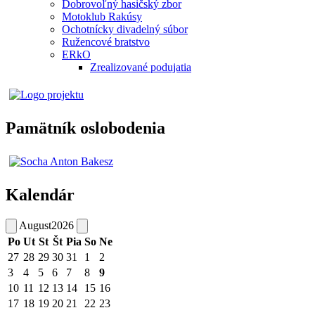
Dobrovoľný hasičský zbor
Motoklub Rakúsy
Ochotnícky divadelný súbor
Ružencové bratstvo
ERkO
Zrealizované podujatia
Pamätník oslobodenia
Kalendár
August
2026
Po
Ut
St
Št
Pia
So
Ne
27
28
29
30
31
1
2
3
4
5
6
7
8
9
10
11
12
13
14
15
16
17
18
19
20
21
22
23