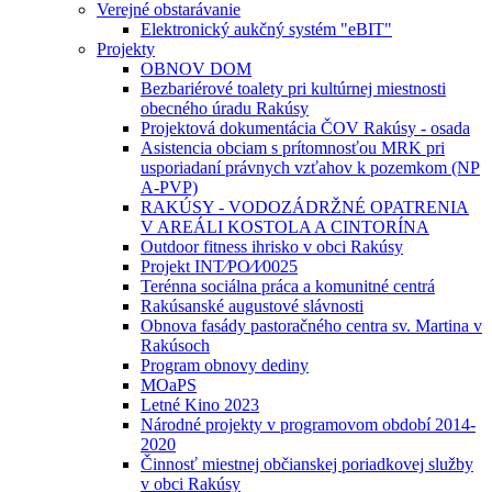
Verejné obstarávanie
Elektronický aukčný systém "eBIT"
Projekty
OBNOV DOM
Bezbariérové toalety pri kultúrnej miestnosti
obecného úradu Rakúsy
Projektová dokumentácia ČOV Rakúsy - osada
Asistencia obciam s prítomnosťou MRK pri
usporiadaní právnych vzťahov k pozemkom (NP
A-PVP)
RAKÚSY - VODOZÁDRŽNÉ OPATRENIA
V AREÁLI KOSTOLA A CINTORÍNA
Outdoor fitness ihrisko v obci Rakúsy
Projekt INT⁄PO⁄I⁄0025
Terénna sociálna práca a komunitné centrá
Rakúsanské augustové slávnosti
Obnova fasády pastoračného centra sv. Martina v
Rakúsoch
Program obnovy dediny
MOaPS
Letné Kino 2023
Národné projekty v programovom období 2014-
2020
Činnosť miestnej občianskej poriadkovej služby
v obci Rakúsy