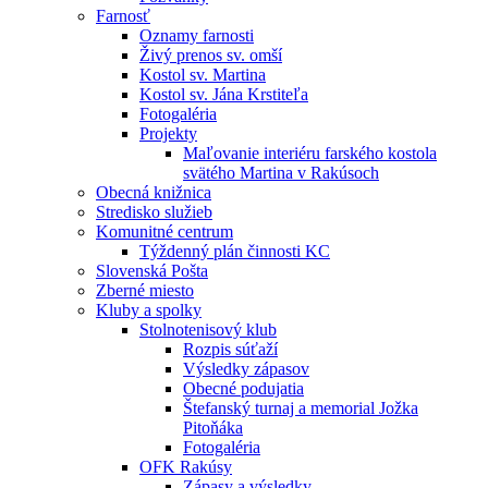
Farnosť
Oznamy farnosti
Živý prenos sv. omší
Kostol sv. Martina
Kostol sv. Jána Krstiteľa
Fotogaléria
Projekty
Maľovanie interiéru farského kostola
svätého Martina v Rakúsoch
Obecná knižnica
Stredisko služieb
Komunitné centrum
Týždenný plán činnosti KC
Slovenská Pošta
Zberné miesto
Kluby a spolky
Stolnotenisový klub
Rozpis súťaží
Výsledky zápasov
Obecné podujatia
Štefanský turnaj a memorial Jožka
Pitoňáka
Fotogaléria
OFK Rakúsy
Zápasy a výsledky