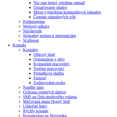
Nie sme leniví, triedíme odpad!
Označovanie obalov
Miera vytriedenia komunálnych odpadov
Čistenie odpadových vôd
Podporujeme
Webové odkazy
Návštevník
Slobodný prístup k informáciám
Sťažnosti
Kontakt
Kontakty
Obecný úrad
Organizácie v obci
Komunitní pracovníci
Terénni pracovníci
Poriadková služba
Farnosť
Zodpovedná osoba
Napíšte nám
Ochrana osobných údajov
SMS na číslo tiesňového volania
Maľovaná mapa Horný Spiš
Užitočné linky
Rýchly kontakt
Koronavírus na Slovensku