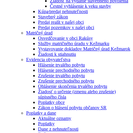
Žiadosť na vydanie stavebného povolenia
Čestné vyhlásenie k veku stavby
Kúpa⁄predaj nehnuteľnosti
Stavebný zákon
Predaj realít v našej obci
Predaj pozemkov v našej obci
Matričný úrad
Osvedčovanie v obci Rakúsy
Služby matričného úradu v Kežmarku
Vystavovanie dokladov Matričný úrad Kežmarok
Žiadosti k stiahnutiu
Evidencia obyvateľstva
Hlásenie trvalého pobytu
Hlásenie prechodného pobytu
Zrušenie trvalého pobytu
Zrušenie prechodného pobytu
Ohlásenie skončenia trvalého pobytu
Žiadosť o určenie (zmenu alebo zrušenie)
súpisného čísla
Poplatky obce
Zákon o hlásení pobytu občanov SR
Poplatky a dane
Aktuálne oznamy
Poplatky
Dane z nehnuteľnosti