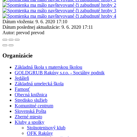
Dátum vloženia:
9. 6. 2020 17:10
Dátum poslednej aktualizácie:
9. 6. 2020 17:11
Autor:
prevod prevod
Organizácie
Základná škola s materskou školou
GOLDGRUB Rakúsy s.r.o. - Sociálny podnik
Jedáleň
Základná umelecká škola
Farnosť
Obecná knižnica
Stredisko služieb
Komunitné centrum
Slovenská Pošta
Zberné miesto
Kluby a spolky
Stolnotenisový klub
OFK Rakúsy