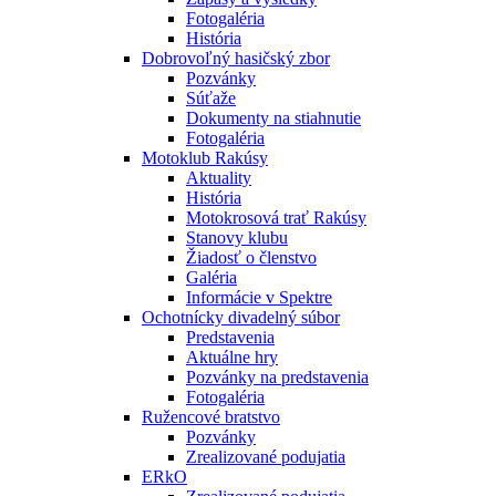
Fotogaléria
História
Dobrovoľný hasičský zbor
Pozvánky
Súťaže
Dokumenty na stiahnutie
Fotogaléria
Motoklub Rakúsy
Aktuality
História
Motokrosová trať Rakúsy
Stanovy klubu
Žiadosť o členstvo
Galéria
Informácie v Spektre
Ochotnícky divadelný súbor
Predstavenia
Aktuálne hry
Pozvánky na predstavenia
Fotogaléria
Ružencové bratstvo
Pozvánky
Zrealizované podujatia
ERkO