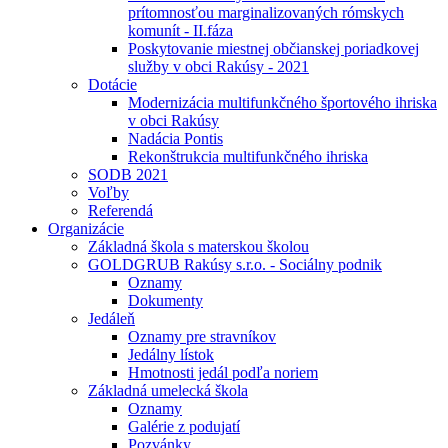
prítomnosťou marginalizovaných rómskych
komunít - II.fáza
Poskytovanie miestnej občianskej poriadkovej
služby v obci Rakúsy - 2021
Dotácie
Modernizácia multifunkčného športového ihriska
v obci Rakúsy
Nadácia Pontis
Rekonštrukcia multifunkčného ihriska
SODB 2021
Voľby
Referendá
Organizácie
Základná škola s materskou školou
GOLDGRUB Rakúsy s.r.o. - Sociálny podnik
Oznamy
Dokumenty
Jedáleň
Oznamy pre stravníkov
Jedálny lístok
Hmotnosti jedál podľa noriem
Základná umelecká škola
Oznamy
Galérie z podujatí
Pozvánky