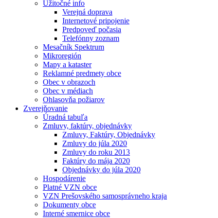
Užitočné info
Verejná doprava
Internetové pripojenie
Predpoveď počasia
Telefónny zoznam
Mesačník Spektrum
Mikroregión
Mapy a kataster
Reklamné predmety obce
Obec v obrazoch
Obec v médiach
Ohlasovňa požiarov
Zverejňovanie
Úradná tabuľa
Zmluvy, faktúry, objednávky
Zmluvy, Faktúry, Objednávky
Zmluvy do júla 2020
Zmluvy do roku 2013
Faktúry do mája 2020
Objednávky do júla 2020
Hospodárenie
Platné VZN obce
VZN Prešovského samosprávneho kraja
Dokumenty obce
Interné smernice obce