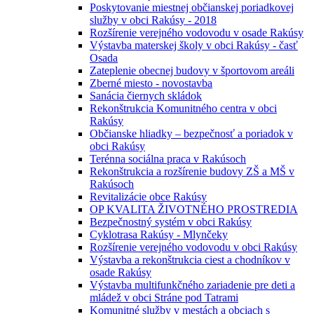
Poskytovanie miestnej občianskej poriadkovej
služby v obci Rakúsy - 2018
Rozšírenie verejného vodovodu v osade Rakúsy
Výstavba materskej školy v obci Rakúsy - časť
Osada
Zateplenie obecnej budovy v športovom areáli
Zberné miesto - novostavba
Sanácia čiernych skládok
Rekonštrukcia Komunitného centra v obci
Rakúsy
Občianske hliadky – bezpečnosť a poriadok v
obci Rakúsy
Terénna sociálna praca v Rakúsoch
Rekonštrukcia a rozšírenie budovy ZŠ a MŠ v
Rakúsoch
Revitalizácie obce Rakúsy
OP KVALITA ŽIVOTNÉHO PROSTREDIA
Bezpečnostný systém v obci Rakúsy
Cyklotrasa Rakúsy - Mlynčeky
Rozšírenie verejného vodovodu v obci Rakúsy
Výstavba a rekonštrukcia ciest a chodníkov v
osade Rakúsy
Výstavba multifunkčného zariadenie pre deti a
mládež v obci Stráne pod Tatrami
Komunitné služby v mestách a obciach s