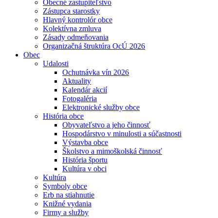
Obecné zastupiteľstvo
Zástupca starostky
Hlavný kontrolór obce
Kolektívna zmluva
Zásady odmeňovania
Organizačná štruktúra OcÚ 2026
Obec
Udalosti
Ochutnávka vín 2026
Aktuality
Kalendár akcií
Fotogaléria
Elektronické služby obce
História obce
Obyvateľstvo a jeho činnosť
Hospodárstvo v minulosti a súčastnosti
Výstavba obce
Školstvo a mimoškolská činnosť
História športu
Kultúra v obci
Kultúra
Symboly obce
Erb na stiahnutie
Knižné vydania
Firmy a služby