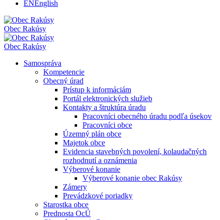
EN
English
Obec
Rakúsy
Obec
Rakúsy
Samospráva
Kompetencie
Obecný úrad
Prístup k informáciám
Portál elektronických služieb
Kontakty a štruktúra úradu
Pracovníci obecného úradu podľa úsekov
Pracovníci obce
Územný plán obce
Majetok obce
Evidencia stavebných povolení, kolaudačných
rozhodnutí a oznámenia
Výberové konanie
Výberové konanie obec Rakúsy
Zámery
Prevádzkové poriadky
Starostka obce
Prednosta OcÚ