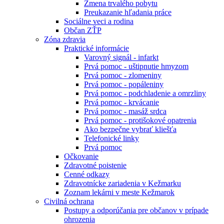
Zmena trvalého pobytu
Preukazanie hľadania práce
Sociálne veci a rodina
Občan ZŤP
Zóna zdravia
Praktické informácie
Varovný signál - infarkt
Prvá pomoc - uštipnutie hmyzom
Prvá pomoc - zlomeniny
Prvá pomoc - popáleniny
Prvá pomoc - podchladenie a omrzliny
Prvá pomoc - krvácanie
Prvá pomoc - masáž srdca
Prvá pomoc - protišokové opatrenia
Ako bezpečne vybrať kliešťa
Telefonické linky
Prvá pomoc
Očkovanie
Zdravotné poistenie
Cenné odkazy
Zdravotnícke zariadenia v Kežmarku
Zoznam lekárni v meste Kežmarok
Civilná ochrana
Postupy a odporúčania pre občanov v prípade
ohrozenia