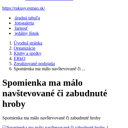
https://rakusy.esmao.sk/
úradná tabuľa
fotogaleria
farnosť
jedálny lístok
Úvodná stránka
Organizácie
Kluby a spolky
ERkO
Zrealizované podujatia
Spomienka ma málo navštevované či ...
Spomienka ma málo
navštevované či zabudnuté
hroby
Spomienka ma málo navštevované či zabudnuté hroby