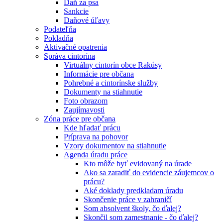
Daň za psa
Sankcie
Daňové úľavy
Podateľňa
Pokladňa
Aktivačné opatrenia
Správa cintorína
Virtuálny cintorín obce Rakúsy
Informácie pre občana
Pohrebné a cintorínske služby
Dokumenty na stiahnutie
Foto obrazom
Zaujímavosti
Zóna práce pre občana
Kde hľadať prácu
Príprava na pohovor
Vzory dokumentov na stiahnutie
Agenda úradu práce
Kto môže byť evidovaný na úrade
Ako sa zaradiť do evidencie záujemcov o
prácu?
Aké doklady predkladam úradu
Skončenie práce v zahraničí
Som absolvent školy, čo ďalej?
Skončil som zamestnanie - čo ďalej?