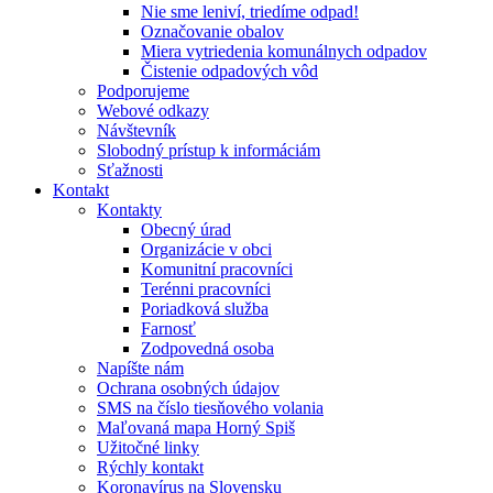
Nie sme leniví, triedíme odpad!
Označovanie obalov
Miera vytriedenia komunálnych odpadov
Čistenie odpadových vôd
Podporujeme
Webové odkazy
Návštevník
Slobodný prístup k informáciám
Sťažnosti
Kontakt
Kontakty
Obecný úrad
Organizácie v obci
Komunitní pracovníci
Terénni pracovníci
Poriadková služba
Farnosť
Zodpovedná osoba
Napíšte nám
Ochrana osobných údajov
SMS na číslo tiesňového volania
Maľovaná mapa Horný Spiš
Užitočné linky
Rýchly kontakt
Koronavírus na Slovensku