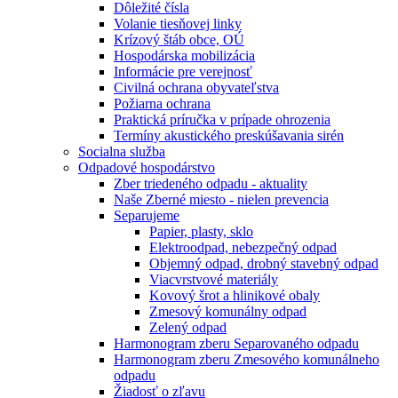
Dôležité čísla
Volanie tiesňovej linky
Krízový štáb obce, OÚ
Hospodárska mobilizácia
Informácie pre verejnosť
Civilná ochrana obyvateľstva
Požiarna ochrana
Praktická príručka v prípade ohrozenia
Termíny akustického preskúšavania sirén
Socialna služba
Odpadové hospodárstvo
Zber triedeného odpadu - aktuality
Naše Zberné miesto - nielen prevencia
Separujeme
Papier, plasty, sklo
Elektroodpad, nebezpečný odpad
Objemný odpad, drobný stavebný odpad
Viacvrstvové materiály
Kovový šrot a hlinikové obaly
Zmesový komunálny odpad
Zelený odpad
Harmonogram zberu Separovaného odpadu
Harmonogram zberu Zmesového komunálneho
odpadu
Žiadosť o zľavu