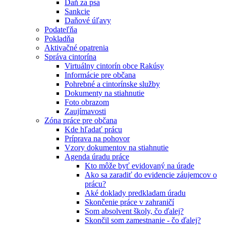
Daň za psa
Sankcie
Daňové úľavy
Podateľňa
Pokladňa
Aktivačné opatrenia
Správa cintorína
Virtuálny cintorín obce Rakúsy
Informácie pre občana
Pohrebné a cintorínske služby
Dokumenty na stiahnutie
Foto obrazom
Zaujímavosti
Zóna práce pre občana
Kde hľadať prácu
Príprava na pohovor
Vzory dokumentov na stiahnutie
Agenda úradu práce
Kto môže byť evidovaný na úrade
Ako sa zaradiť do evidencie záujemcov o
prácu?
Aké doklady predkladam úradu
Skončenie práce v zahraničí
Som absolvent školy, čo ďalej?
Skončil som zamestnanie - čo ďalej?