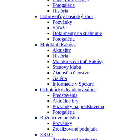
Fotogaléria
História
Dobrovoľný hasičský zbor
Pozvánky
Súťaže
Dokumenty na stiahnutie
Fotogaléria
Motoklub Rakúsy
Aktuality
História
Motokrosová trať Rakúsy
Stanovy klubu
Žiadosť o členstvo
Galéria
Informácie v Spektre
Ochotnícky divadelný súbor
Predstavenia
Aktuálne hry
Pozvánky na predstavenia
Fotogaléria
Ružencové bratstvo
Pozvánky
Zrealizované podujatia
ERkO