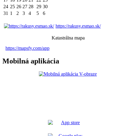
24
25
26
27
28
29
30
31
1
2
3
4
5
6
https://rakusy.esmao.sk/
Katastrálna mapa
https://mapsfy.com/app
Mobilná aplikácia