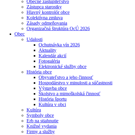
Obecné zastupiteľstvo
Zástupca starostky
Hlavný kontrolór obce
Kolektívna zmluva
Zásady odmeňovania
Organizačná štruktúra OcÚ 2026
Obec
Udalosti
Ochutnávka vín 2026
Aktuality
Kalendár akcií
Fotogaléria
Elektronické služby obce
História obce
Obyvateľstvo a jeho činnosť
Hospodárstvo v minulosti a súčastnosti
Výstavba obce
Školstvo a mimoškolská činnosť
História športu
Kultúra v obci
Kultúra
Symboly obce
Erb na stiahnutie
Knižné vydania
Firmy a služby