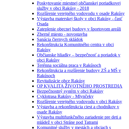
Poskytovanie miestnej občianskej poriadkovej
služby v obci Rakúsy - 2018
Rozšírenie verejného vodovodu v osade Rakúsy
Výstavba materskej školy v obci Rakúsy - časť
Osada
Zateplenie obecnej budovy v športovom areáli
Zberné miesto - novostavba
Sanácia čiernych skládok
Rekonštrukcia Komunitného centra v obci
Rakúsy
Občianske hliadky – bezpečnosť a poriadok v
obci Rakúsy
Terénna sociálna praca v Rakúsoch
Rekonštrukcia a rozšírenie budovy ZŠ a MŠ v
Rakúsoch
Revitalizácie obce Rakúsy
OP KVALITA ŽIVOTNÉHO PROSTREDIA
Bezpečnostný systém v obci Rakúsy
Cyklotrasa Rakúsy - Mlynčeky
Rozšírenie verejného vodovodu v obci Rakúsy
Výstavba a rekonštrukcia ciest a chodníkov v
osade Rakúsy
Výstavba multifunkčného zariadenie pre deti a
mládež v obci Stráne pod Tatrami
Komunitné služby v mestách a obciach s