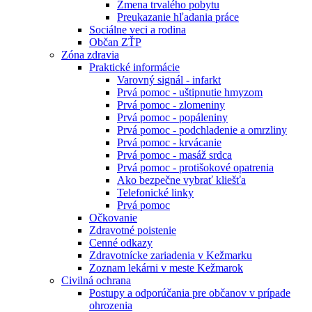
Zmena trvalého pobytu
Preukazanie hľadania práce
Sociálne veci a rodina
Občan ZŤP
Zóna zdravia
Praktické informácie
Varovný signál - infarkt
Prvá pomoc - uštipnutie hmyzom
Prvá pomoc - zlomeniny
Prvá pomoc - popáleniny
Prvá pomoc - podchladenie a omrzliny
Prvá pomoc - krvácanie
Prvá pomoc - masáž srdca
Prvá pomoc - protišokové opatrenia
Ako bezpečne vybrať kliešťa
Telefonické linky
Prvá pomoc
Očkovanie
Zdravotné poistenie
Cenné odkazy
Zdravotnícke zariadenia v Kežmarku
Zoznam lekárni v meste Kežmarok
Civilná ochrana
Postupy a odporúčania pre občanov v prípade
ohrozenia