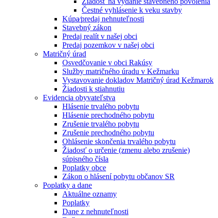
Žiadosť na vydanie stavebného povolenia
Čestné vyhlásenie k veku stavby
Kúpa⁄predaj nehnuteľnosti
Stavebný zákon
Predaj realít v našej obci
Predaj pozemkov v našej obci
Matričný úrad
Osvedčovanie v obci Rakúsy
Služby matričného úradu v Kežmarku
Vystavovanie dokladov Matričný úrad Kežmarok
Žiadosti k stiahnutiu
Evidencia obyvateľstva
Hlásenie trvalého pobytu
Hlásenie prechodného pobytu
Zrušenie trvalého pobytu
Zrušenie prechodného pobytu
Ohlásenie skončenia trvalého pobytu
Žiadosť o určenie (zmenu alebo zrušenie)
súpisného čísla
Poplatky obce
Zákon o hlásení pobytu občanov SR
Poplatky a dane
Aktuálne oznamy
Poplatky
Dane z nehnuteľnosti