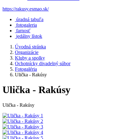
https://rakusy.esmao.sk/
úradná tabuľa
fotogaleria
farnosť
jedálny lístok
Úvodná stránka
Organizácie
Kluby a spolky
Ochotnícky divadelný súbor
Fotogaléria
Ulička - Rakúsy
Ulička - Rakúsy
Ulička - Rakúsy