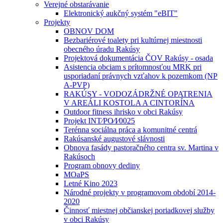
Verejné obstarávanie
Elektronický aukčný systém "eBIT"
Projekty
OBNOV DOM
Bezbariérové toalety pri kultúrnej miestnosti
obecného úradu Rakúsy
Projektová dokumentácia ČOV Rakúsy - osada
Asistencia obciam s prítomnosťou MRK pri
usporiadaní právnych vzťahov k pozemkom (NP
A-PVP)
RAKÚSY - VODOZÁDRŽNÉ OPATRENIA
V AREÁLI KOSTOLA A CINTORÍNA
Outdoor fitness ihrisko v obci Rakúsy
Projekt INT⁄PO⁄I⁄0025
Terénna sociálna práca a komunitné centrá
Rakúsanské augustové slávnosti
Obnova fasády pastoračného centra sv. Martina v
Rakúsoch
Program obnovy dediny
MOaPS
Letné Kino 2023
Národné projekty v programovom období 2014-
2020
Činnosť miestnej občianskej poriadkovej služby
v obci Rakúsy