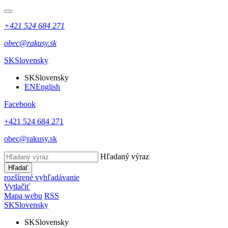
+421 524 684 271
obec@rakusy.sk
SK
Slovensky
SK
Slovensky
EN
English
Facebook
+421 524 684 271
obec@rakusy.sk
Hľadaný výraz
Hľadať
rozšírené vyhľadávanie
Vytlačiť
Mapa webu
RSS
SK
Slovensky
SK
Slovensky