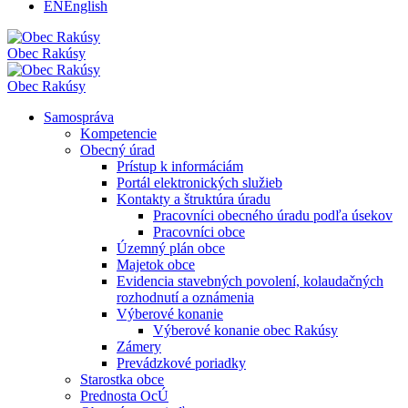
EN
English
Obec
Rakúsy
Obec
Rakúsy
Samospráva
Kompetencie
Obecný úrad
Prístup k informáciám
Portál elektronických služieb
Kontakty a štruktúra úradu
Pracovníci obecného úradu podľa úsekov
Pracovníci obce
Územný plán obce
Majetok obce
Evidencia stavebných povolení, kolaudačných
rozhodnutí a oznámenia
Výberové konanie
Výberové konanie obec Rakúsy
Zámery
Prevádzkové poriadky
Starostka obce
Prednosta OcÚ