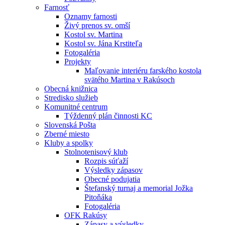
Farnosť
Oznamy farnosti
Živý prenos sv. omší
Kostol sv. Martina
Kostol sv. Jána Krstiteľa
Fotogaléria
Projekty
Maľovanie interiéru farského kostola
svätého Martina v Rakúsoch
Obecná knižnica
Stredisko služieb
Komunitné centrum
Týždenný plán činnosti KC
Slovenská Pošta
Zberné miesto
Kluby a spolky
Stolnotenisový klub
Rozpis súťaží
Výsledky zápasov
Obecné podujatia
Štefanský turnaj a memorial Jožka
Pitoňáka
Fotogaléria
OFK Rakúsy
Zápasy a výsledky