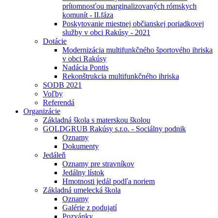
prítomnosťou marginalizovaných rómskych
komunít - II.fáza
Poskytovanie miestnej občianskej poriadkovej
služby v obci Rakúsy - 2021
Dotácie
Modernizácia multifunkčného športového ihriska
v obci Rakúsy
Nadácia Pontis
Rekonštrukcia multifunkčného ihriska
SODB 2021
Voľby
Referendá
Organizácie
Základná škola s materskou školou
GOLDGRUB Rakúsy s.r.o. - Sociálny podnik
Oznamy
Dokumenty
Jedáleň
Oznamy pre stravníkov
Jedálny lístok
Hmotnosti jedál podľa noriem
Základná umelecká škola
Oznamy
Galérie z podujatí
Pozvánky