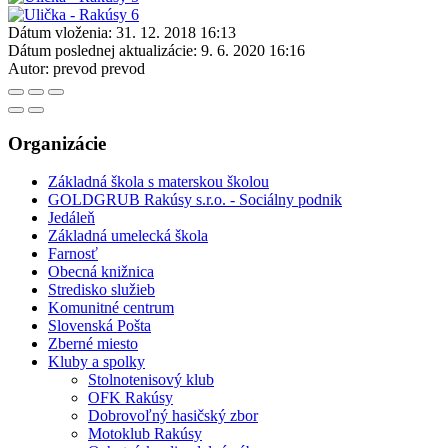
Dátum vloženia:
31. 12. 2018 16:13
Dátum poslednej aktualizácie:
9. 6. 2020 16:16
Autor:
prevod prevod
Organizácie
Základná škola s materskou školou
GOLDGRUB Rakúsy s.r.o. - Sociálny podnik
Jedáleň
Základná umelecká škola
Farnosť
Obecná knižnica
Stredisko služieb
Komunitné centrum
Slovenská Pošta
Zberné miesto
Kluby a spolky
Stolnotenisový klub
OFK Rakúsy
Dobrovoľný hasičský zbor
Motoklub Rakúsy