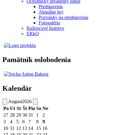
Ochotnícky divadelný súbor
Predstavenia
Aktuálne hry
Pozvánky na predstavenia
Fotogaléria
Ružencové bratstvo
ERkO
Pamätník oslobodenia
Kalendár
August
2026
Po
Ut
St
Št
Pia
So
Ne
27
28
29
30
31
1
2
3
4
5
6
7
8
9
10
11
12
13
14
15
16
17
18
19
20
21
22
23