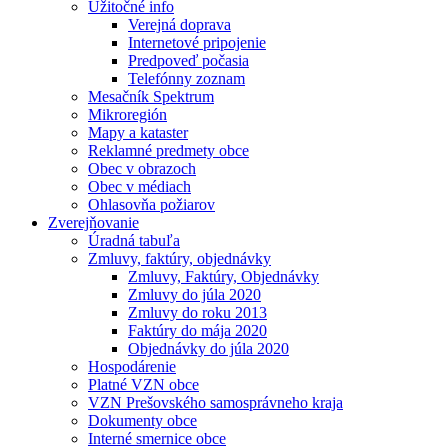
Užitočné info
Verejná doprava
Internetové pripojenie
Predpoveď počasia
Telefónny zoznam
Mesačník Spektrum
Mikroregión
Mapy a kataster
Reklamné predmety obce
Obec v obrazoch
Obec v médiach
Ohlasovňa požiarov
Zverejňovanie
Úradná tabuľa
Zmluvy, faktúry, objednávky
Zmluvy, Faktúry, Objednávky
Zmluvy do júla 2020
Zmluvy do roku 2013
Faktúry do mája 2020
Objednávky do júla 2020
Hospodárenie
Platné VZN obce
VZN Prešovského samosprávneho kraja
Dokumenty obce
Interné smernice obce