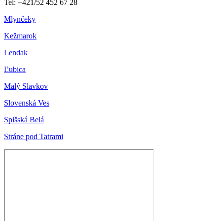
Tel: +421/52 452 67 28
Mlynčeky
Kežmarok
Lendak
Ľubica
Malý Slavkov
Slovenská Ves
Spišská Belá
Stráne pod Tatrami