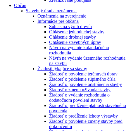
Zrealizované podujatia
Občan
Stavebný úrad a oznámenia
Oznámenia na zverejnenie
Informácie pre občana
Súhlas na výrub drevín
Ohlásenie jednoduchej stavby
Ohlásenie drobnej stavby
Ohlásenie stavebných úprav
Návrh na vydanie kolaudačného
rozhodnutia
Návrh na vydanie územného rozhodnutia
na stavbu
Žiadosti týkajúce sa stavby
Žiadosť o povolenie terénnych úprav
Žiadosť o pridelenie súpisného čísla
Žiadosť o povolenie odstránenia stavby
Žiadosť o zmenu užívania stavby
Žiadosť o vydanie rozhodnutia o
dodatočnom povolení stavby
Žiadosť o predĺženie platnosti stavebného
povolenia
Žiadosť o predĺženie lehoty výstavby
Žiadosť o povolenie zmeny stavby pred
dokončením