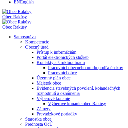
EN
English
Obec
Rakúsy
Obec
Rakúsy
Samospráva
Kompetencie
Obecný úrad
Prístup k informáciám
Portál elektronických služieb
Kontakty a štruktúra úradu
Pracovníci obecného úradu podľa úsekov
Pracovníci obce
Územný plán obce
Majetok obce
Evidencia stavebných povolení, kolaudačných
rozhodnutí a oznámenia
Výberové konanie
Výberové konanie obec Rakúsy
Zámery
Prevádzkové poriadky
Starostka obce
Prednosta OcÚ