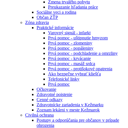
Zmena trvalého pobytu
Preukazanie hľadania práce
Sociálne veci a rodina
Občan ZŤP
Zóna zdravia
Praktické informácie
Varovný signál - infarkt
Prvá pomoc - uštipnutie hmyzom
Prvá pomoc - zlomeniny
Prvá pomoc - popáleniny
Prvá pomoc - podchladenie a omrzliny
Prvá pomoc - krvácanie
Prvá pomoc - masáž srdca
Prvá pomoc - protišokové opatrenia
Ako bezpečne vybrať kliešťa
Telefonické linky
Prvá pomoc
Očkovanie
Zdravotné poistenie
Cenné odkazy
Zdravotnícke zariadenia v Kežmarku
Zoznam lekárni v meste Kežmarok
Civilná ochrana
Postupy a odporúčania pre občanov v prípade
ohrozenia