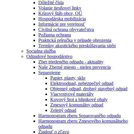
Dôležité čísla
Volanie tiesňovej linky
Krízový štáb obce, OÚ
Hospodárska mobilizácia
Informácie pre verejnosť
Civilná ochrana obyvateľstva
Požiarna ochrana
Praktická príručka v prípade ohrozenia
Termíny akustického preskúšavania sirén
Socialna služba
Odpadové hospodárstvo
Zber triedeného odpadu - aktuality
Naše Zberné miesto - nielen prevencia
Separujeme
Papier, plasty, sklo
Elektroodpad, nebezpečný odpad
Objemný odpad, drobný stavebný odpad
Viacvrstvové materiály
Kovový šrot a hlinikové obaly
Zmesový komunálny odpad
Zelený odpad
Harmonogram zberu Separovaného odpadu
Harmonogram zberu Zmesového komunálneho
odpadu
Žiadosť o zľavu