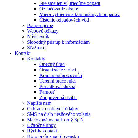
Nie sme leniví, triedíme odpad!
Označovanie obalov
Miera vytriedenia komunálnych odpadov
Čistenie odpadových vôd
Podporujeme
Webové odkazy
Návštevník
Slobodný prístup k informáciám
Sťažnosti
Kontakt
Kontakty
Obecný úrad
Organizácie v obci
Komunitní pracovníci
Terénni pracovníci
Poriadková služba
Farnosť
Zodpovedná osoba
Napíšte nám
Ochrana osobných údajov
SMS na číslo tiesňového volania
Maľovaná mapa Horný Spiš
Užitočné linky
Rýchly kontakt
Koronavírus na Slovensku