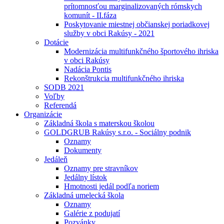
prítomnosťou marginalizovaných rómskych
komunít - II.fáza
Poskytovanie miestnej občianskej poriadkovej
služby v obci Rakúsy - 2021
Dotácie
Modernizácia multifunkčného športového ihriska
v obci Rakúsy
Nadácia Pontis
Rekonštrukcia multifunkčného ihriska
SODB 2021
Voľby
Referendá
Organizácie
Základná škola s materskou školou
GOLDGRUB Rakúsy s.r.o. - Sociálny podnik
Oznamy
Dokumenty
Jedáleň
Oznamy pre stravníkov
Jedálny lístok
Hmotnosti jedál podľa noriem
Základná umelecká škola
Oznamy
Galérie z podujatí
Pozvánky