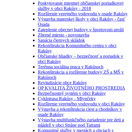
Poskytovanie miestnej občianskej poriadkovej
služby v obci Rakúsy - 2018
Rozšírenie verejného vodovodu v osade Rakúsy
Výstavba materskej školy v obci Rakúsy - časť
Osada
Zateplenie obecnej budovy v športovom areáli
Zberné miesto - novostavba
Sanácia čiernych skládok
Rekonštrukcia Komunitného centra v obci
Rakúsy
Občianske hliadky – bezpečnosť a poriadok v
obci Rakúsy
Terénna sociálna praca v Rakúsoch
Rekonštrukcia a rozšírenie budovy ZŠ a MŠ v
Rakúsoch
Revitalizácie obce Rakúsy
OP KVALITA ŽIVOTNÉHO PROSTREDIA
Bezpečnostný systém v obci Rakúsy
Cyklotrasa Rakúsy - Mlynčeky
Rozšírenie verejného vodovodu v obci Rakúsy
Výstavba a rekonštrukcia ciest a chodníkov v
osade Rakúsy
Výstavba multifunkčného zariadenie pre deti a
mládež v obci Stráne pod Tatrami
Komunitné služby v mestách a obciach s