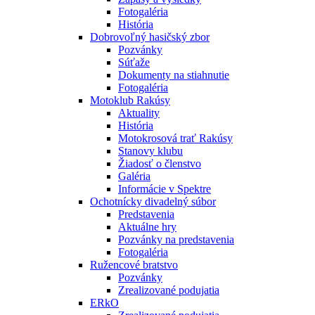
Fotogaléria
História
Dobrovoľný hasičský zbor
Pozvánky
Súťaže
Dokumenty na stiahnutie
Fotogaléria
Motoklub Rakúsy
Aktuality
História
Motokrosová trať Rakúsy
Stanovy klubu
Žiadosť o členstvo
Galéria
Informácie v Spektre
Ochotnícky divadelný súbor
Predstavenia
Aktuálne hry
Pozvánky na predstavenia
Fotogaléria
Ružencové bratstvo
Pozvánky
Zrealizované podujatia
ERkO