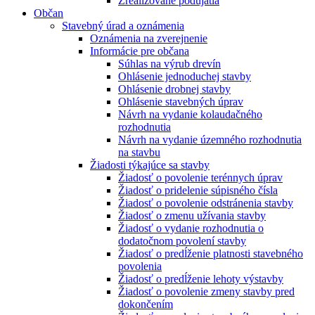
Zrealizované podujatia
Občan
Stavebný úrad a oznámenia
Oznámenia na zverejnenie
Informácie pre občana
Súhlas na výrub drevín
Ohlásenie jednoduchej stavby
Ohlásenie drobnej stavby
Ohlásenie stavebných úprav
Návrh na vydanie kolaudačného
rozhodnutia
Návrh na vydanie územného rozhodnutia
na stavbu
Žiadosti týkajúce sa stavby
Žiadosť o povolenie terénnych úprav
Žiadosť o pridelenie súpisného čísla
Žiadosť o povolenie odstránenia stavby
Žiadosť o zmenu užívania stavby
Žiadosť o vydanie rozhodnutia o
dodatočnom povolení stavby
Žiadosť o predĺženie platnosti stavebného
povolenia
Žiadosť o predĺženie lehoty výstavby
Žiadosť o povolenie zmeny stavby pred
dokončením