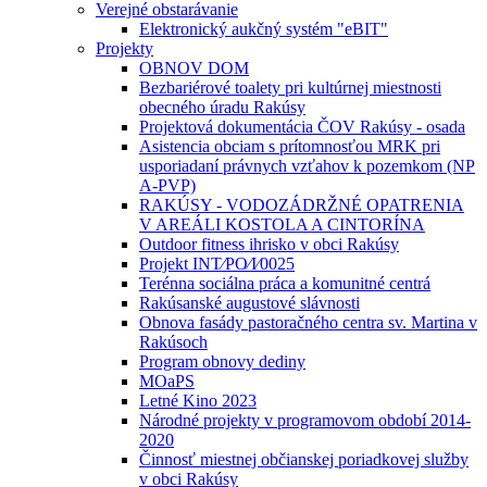
Verejné obstarávanie
Elektronický aukčný systém "eBIT"
Projekty
OBNOV DOM
Bezbariérové toalety pri kultúrnej miestnosti
obecného úradu Rakúsy
Projektová dokumentácia ČOV Rakúsy - osada
Asistencia obciam s prítomnosťou MRK pri
usporiadaní právnych vzťahov k pozemkom (NP
A-PVP)
RAKÚSY - VODOZÁDRŽNÉ OPATRENIA
V AREÁLI KOSTOLA A CINTORÍNA
Outdoor fitness ihrisko v obci Rakúsy
Projekt INT⁄PO⁄I⁄0025
Terénna sociálna práca a komunitné centrá
Rakúsanské augustové slávnosti
Obnova fasády pastoračného centra sv. Martina v
Rakúsoch
Program obnovy dediny
MOaPS
Letné Kino 2023
Národné projekty v programovom období 2014-
2020
Činnosť miestnej občianskej poriadkovej služby
v obci Rakúsy