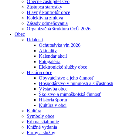
Obecné zastupiteľstvo
Zástupca starostky
Hlavný kontrolór obce
Kolektívna zmluva
Zásady odmeňovania
Organizačná štruktúra OcÚ 2026
Obec
Udalosti
Ochutnávka vín 2026
Aktuality
Kalendár akcií
Fotogaléria
Elektronické služby obce
História obce
Obyvateľstvo a jeho činnosť
Hospodárstvo v minulosti a súčastnosti
Výstavba obce
Školstvo a mimoškolská činnosť
História športu
Kultúra v obci
Kultúra
Symboly obce
Erb na stiahnutie
Knižné vydania
Firmy a služby