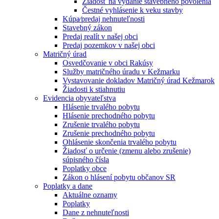
Žiadosť na vydanie stavebného povolenia
Čestné vyhlásenie k veku stavby
Kúpa⁄predaj nehnuteľnosti
Stavebný zákon
Predaj realít v našej obci
Predaj pozemkov v našej obci
Matričný úrad
Osvedčovanie v obci Rakúsy
Služby matričného úradu v Kežmarku
Vystavovanie dokladov Matričný úrad Kežmarok
Žiadosti k stiahnutiu
Evidencia obyvateľstva
Hlásenie trvalého pobytu
Hlásenie prechodného pobytu
Zrušenie trvalého pobytu
Zrušenie prechodného pobytu
Ohlásenie skončenia trvalého pobytu
Žiadosť o určenie (zmenu alebo zrušenie)
súpisného čísla
Poplatky obce
Zákon o hlásení pobytu občanov SR
Poplatky a dane
Aktuálne oznamy
Poplatky
Dane z nehnuteľnosti