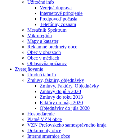
Užitočné info
Verejná doprava
Internetové pripojenie
Predpoveď počasia
Telefónny zoznam
Mesačník Spektrum
Mikroregión
Mapy a kataster
Reklamné predmety obce
Obec v obrazoch
Obec v médiach
Ohlasovňa požiarov
Zverejňovanie
Úradná tabuľa
Zmluvy, faktúry, objednávky
Zmluvy, Faktúry, Objednávky
Zmluvy do júla 2020
Zmluvy do roku 2013
Faktúry do mája 2020
Objednávky do júla 2020
Hospodárenie
Platné VZN obce
VZN Prešovského samosprávneho kraja
Dokumenty obce
Interné smernice obce