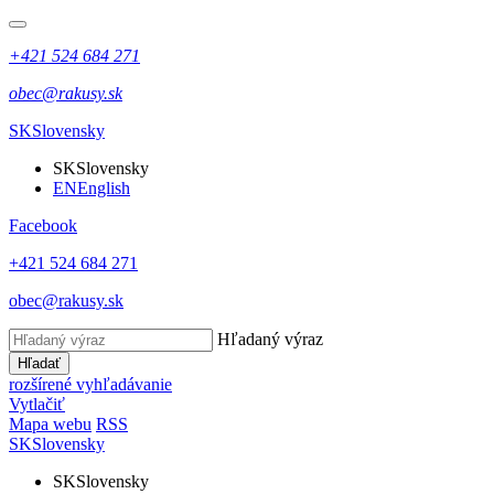
+421 524 684 271
obec@rakusy.sk
SK
Slovensky
SK
Slovensky
EN
English
Facebook
+421 524 684 271
obec@rakusy.sk
Hľadaný výraz
Hľadať
rozšírené vyhľadávanie
Vytlačiť
Mapa webu
RSS
SK
Slovensky
SK
Slovensky