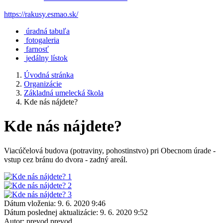
https://rakusy.esmao.sk/
úradná tabuľa
fotogaleria
farnosť
jedálny lístok
Úvodná stránka
Organizácie
Základná umelecká škola
Kde nás nájdete?
Kde nás nájdete?
Viacúčelová budova (potraviny, pohostinstvo) pri Obecnom úrade -
vstup cez bránu do dvora - zadný areál.
Dátum vloženia:
9. 6. 2020 9:46
Dátum poslednej aktualizácie:
9. 6. 2020 9:52
Autor:
prevod prevod