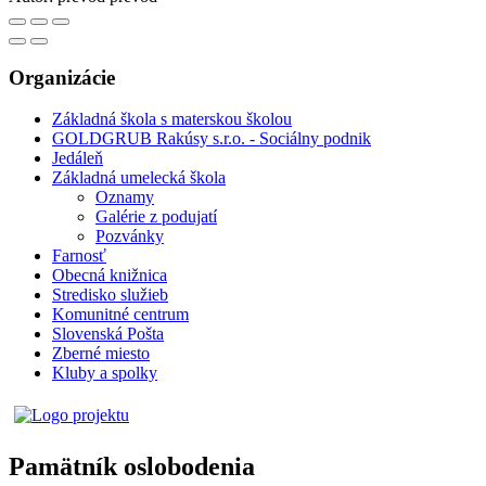
Organizácie
Základná škola s materskou školou
GOLDGRUB Rakúsy s.r.o. - Sociálny podnik
Jedáleň
Základná umelecká škola
Oznamy
Galérie z podujatí
Pozvánky
Farnosť
Obecná knižnica
Stredisko služieb
Komunitné centrum
Slovenská Pošta
Zberné miesto
Kluby a spolky
Pamätník oslobodenia