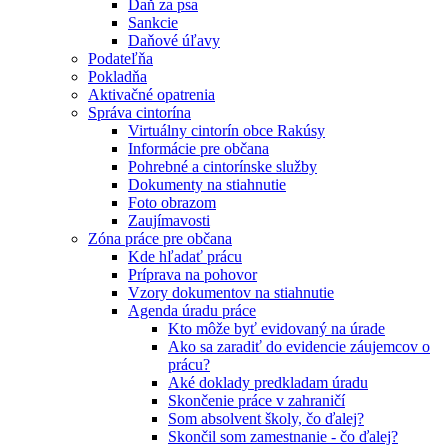
Daň za psa
Sankcie
Daňové úľavy
Podateľňa
Pokladňa
Aktivačné opatrenia
Správa cintorína
Virtuálny cintorín obce Rakúsy
Informácie pre občana
Pohrebné a cintorínske služby
Dokumenty na stiahnutie
Foto obrazom
Zaujímavosti
Zóna práce pre občana
Kde hľadať prácu
Príprava na pohovor
Vzory dokumentov na stiahnutie
Agenda úradu práce
Kto môže byť evidovaný na úrade
Ako sa zaradiť do evidencie záujemcov o
prácu?
Aké doklady predkladam úradu
Skončenie práce v zahraničí
Som absolvent školy, čo ďalej?
Skončil som zamestnanie - čo ďalej?