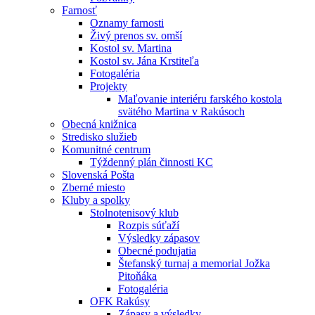
Farnosť
Oznamy farnosti
Živý prenos sv. omší
Kostol sv. Martina
Kostol sv. Jána Krstiteľa
Fotogaléria
Projekty
Maľovanie interiéru farského kostola
svätého Martina v Rakúsoch
Obecná knižnica
Stredisko služieb
Komunitné centrum
Týždenný plán činnosti KC
Slovenská Pošta
Zberné miesto
Kluby a spolky
Stolnotenisový klub
Rozpis súťaží
Výsledky zápasov
Obecné podujatia
Štefanský turnaj a memorial Jožka
Pitoňáka
Fotogaléria
OFK Rakúsy
Zápasy a výsledky