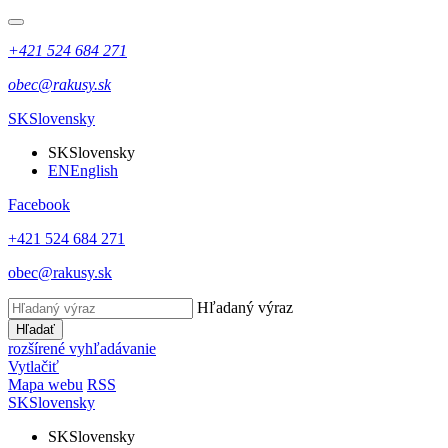
+421 524 684 271
obec@rakusy.sk
SK
Slovensky
SK
Slovensky
EN
English
Facebook
+421 524 684 271
obec@rakusy.sk
Hľadaný výraz
Hľadať
rozšírené vyhľadávanie
Vytlačiť
Mapa webu
RSS
SK
Slovensky
SK
Slovensky