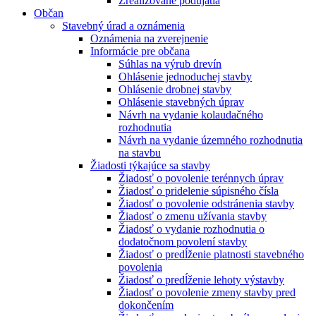
Zrealizované podujatia
Občan
Stavebný úrad a oznámenia
Oznámenia na zverejnenie
Informácie pre občana
Súhlas na výrub drevín
Ohlásenie jednoduchej stavby
Ohlásenie drobnej stavby
Ohlásenie stavebných úprav
Návrh na vydanie kolaudačného
rozhodnutia
Návrh na vydanie územného rozhodnutia
na stavbu
Žiadosti týkajúce sa stavby
Žiadosť o povolenie terénnych úprav
Žiadosť o pridelenie súpisného čísla
Žiadosť o povolenie odstránenia stavby
Žiadosť o zmenu užívania stavby
Žiadosť o vydanie rozhodnutia o
dodatočnom povolení stavby
Žiadosť o predĺženie platnosti stavebného
povolenia
Žiadosť o predĺženie lehoty výstavby
Žiadosť o povolenie zmeny stavby pred
dokončením