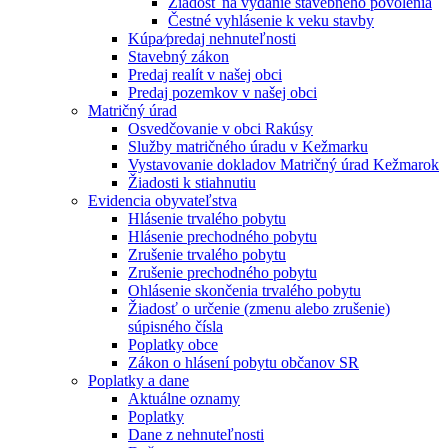
Žiadosť na vydanie stavebného povolenia
Čestné vyhlásenie k veku stavby
Kúpa⁄predaj nehnuteľnosti
Stavebný zákon
Predaj realít v našej obci
Predaj pozemkov v našej obci
Matričný úrad
Osvedčovanie v obci Rakúsy
Služby matričného úradu v Kežmarku
Vystavovanie dokladov Matričný úrad Kežmarok
Žiadosti k stiahnutiu
Evidencia obyvateľstva
Hlásenie trvalého pobytu
Hlásenie prechodného pobytu
Zrušenie trvalého pobytu
Zrušenie prechodného pobytu
Ohlásenie skončenia trvalého pobytu
Žiadosť o určenie (zmenu alebo zrušenie)
súpisného čísla
Poplatky obce
Zákon o hlásení pobytu občanov SR
Poplatky a dane
Aktuálne oznamy
Poplatky
Dane z nehnuteľnosti