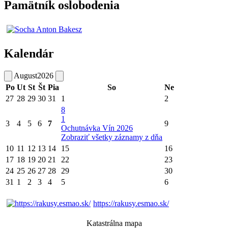
Pamätník oslobodenia
Kalendár
August
2026
Po
Ut
St
Št
Pia
So
Ne
27
28
29
30
31
1
2
8
1
3
4
5
6
7
9
Ochutnávka Vín 2026
Zobraziť všetky záznamy z dňa
10
11
12
13
14
15
16
17
18
19
20
21
22
23
24
25
26
27
28
29
30
31
1
2
3
4
5
6
https://rakusy.esmao.sk/
Katastrálna mapa