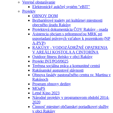
Verejné obstarávanie
Elektronický aukčný systém "eBIT"
Projekty
OBNOV DOM
Bezbariérové toalety pri kultúrnej miestnosti
obecného úradu Rakúsy
Projektová dokumentácia ČOV Rakúsy - osada
Asistencia obciam s prítomnosťou MRK pri
usporiadaní právnych vzťahov k pozemkom (NP
A-PVP)
RAKÚSY - VODOZÁDRŽNÉ OPATRENIA
V AREÁLI KOSTOLA A CINTORÍNA
Outdoor fitness ihrisko v obci Rakúsy
Projekt INT⁄PO⁄I⁄0025
Terénna sociálna práca a komunitné centrá
Rakúsanské augustové slávnosti
Obnova fasády pastoračného centra sv. Martina v
Rakúsoch
Program obnovy dediny
MOaPS
Letné Kino 2023
Národné projekty v programovom období 2014-
2020
Činnosť miestnej občianskej poriadkovej služby
v obci Rakúsy