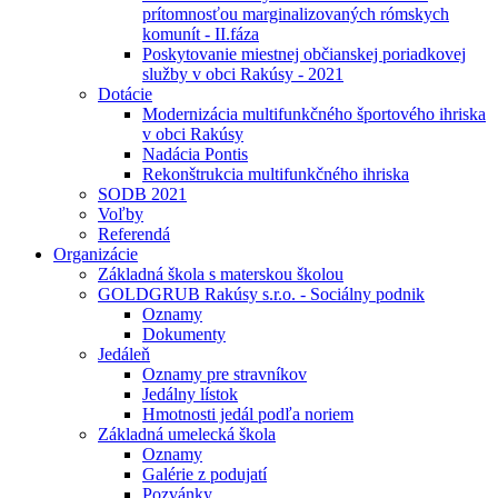
prítomnosťou marginalizovaných rómskych
komunít - II.fáza
Poskytovanie miestnej občianskej poriadkovej
služby v obci Rakúsy - 2021
Dotácie
Modernizácia multifunkčného športového ihriska
v obci Rakúsy
Nadácia Pontis
Rekonštrukcia multifunkčného ihriska
SODB 2021
Voľby
Referendá
Organizácie
Základná škola s materskou školou
GOLDGRUB Rakúsy s.r.o. - Sociálny podnik
Oznamy
Dokumenty
Jedáleň
Oznamy pre stravníkov
Jedálny lístok
Hmotnosti jedál podľa noriem
Základná umelecká škola
Oznamy
Galérie z podujatí
Pozvánky