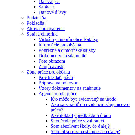
Daň za psa
Sankcie
Daňové úľavy
Podateľňa
Pokladňa
Aktivačné opatrenia
Správa cintorína
Virtuálny cintorín obce Rakúsy
Informácie pre občana
Pohrebné a cintorínske služby
Dokumenty na stiahnutie
Foto obrazom
Zaujímavosti
Zóna práce pre občana
Kde hľadať prácu
Príprava na pohovor
Vzory dokumentov na stiahnutie
Agenda úradu práce
Kto môže byť evidovaný na úrade
Ako sa zaradiť do evidencie záujemcov o
prácu?
Aké doklady predkladam úradu
Skončenie práce v zahraničí
Som absolvent školy, čo ďalej?
Skončil som zamestnanie - čo ďalej?