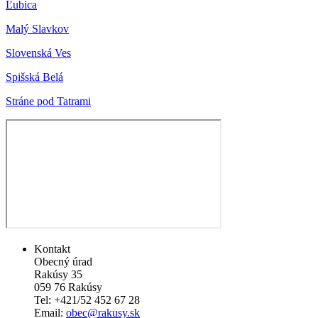
Ľubica
Malý Slavkov
Slovenská Ves
Spišská Belá
Stráne pod Tatrami
Kontakt
Obecný úrad
Rakúsy 35
059 76 Rakúsy
Tel: +421/52 452 67 28
Email:
obec@rakusy.sk