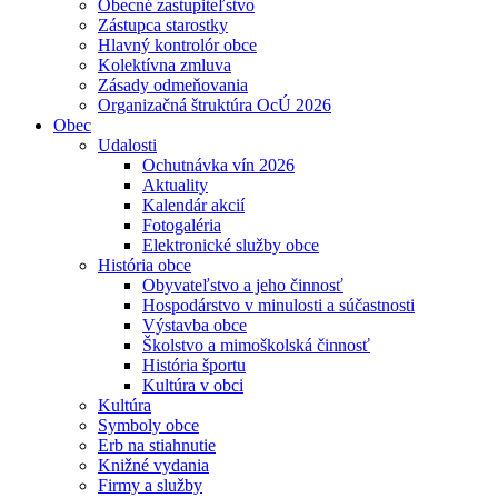
Obecné zastupiteľstvo
Zástupca starostky
Hlavný kontrolór obce
Kolektívna zmluva
Zásady odmeňovania
Organizačná štruktúra OcÚ 2026
Obec
Udalosti
Ochutnávka vín 2026
Aktuality
Kalendár akcií
Fotogaléria
Elektronické služby obce
História obce
Obyvateľstvo a jeho činnosť
Hospodárstvo v minulosti a súčastnosti
Výstavba obce
Školstvo a mimoškolská činnosť
História športu
Kultúra v obci
Kultúra
Symboly obce
Erb na stiahnutie
Knižné vydania
Firmy a služby