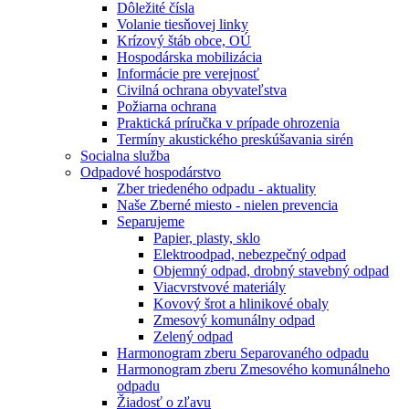
Dôležité čísla
Volanie tiesňovej linky
Krízový štáb obce, OÚ
Hospodárska mobilizácia
Informácie pre verejnosť
Civilná ochrana obyvateľstva
Požiarna ochrana
Praktická príručka v prípade ohrozenia
Termíny akustického preskúšavania sirén
Socialna služba
Odpadové hospodárstvo
Zber triedeného odpadu - aktuality
Naše Zberné miesto - nielen prevencia
Separujeme
Papier, plasty, sklo
Elektroodpad, nebezpečný odpad
Objemný odpad, drobný stavebný odpad
Viacvrstvové materiály
Kovový šrot a hlinikové obaly
Zmesový komunálny odpad
Zelený odpad
Harmonogram zberu Separovaného odpadu
Harmonogram zberu Zmesového komunálneho
odpadu
Žiadosť o zľavu