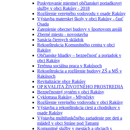
Poskytovanie miestnej občianskej poriadkovej
služby v obci Rakúsy - 2018
Rozšírenie verejného vodovodu v osade Rakúsy
Výstavba materskej školy v obci Rakúsy - časť
Osada
Zateplenie obecnej budovy v športovom areáli
Zberné miesto - novostavba
Sanácia čiernych skládok
Rekonštrukcia Komunitného centra v obci
Rakúsy
Občianske hliadky – bezpečnosť a poriadok v
obci Rakúsy
Terénna sociálna praca v Rakúsoch
Rekonštrukcia a rozšírenie budovy ZŠ a MŠ v
Rakúsoch
Revitalizácie obce Rakúsy
OP KVALITA ŽIVOTNÉHO PROSTREDIA
Bezpečnostný systém v obci Rakúsy
Cyklotrasa Rakúsy - Mlynčeky
Rozšírenie verejného vodovodu v obci Rakúsy
Výstavba a rekonštrukcia ciest a chodníkov v
osade Rakúsy
Výstavba multifunkčného zariadenie pre deti a
mládež v obci Stráne pod Tatrami
Komunitné služby v mestách a obciach s