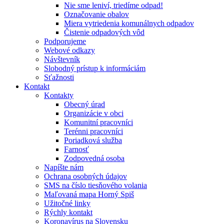
Nie sme leniví, triedíme odpad!
Označovanie obalov
Miera vytriedenia komunálnych odpadov
Čistenie odpadových vôd
Podporujeme
Webové odkazy
Návštevník
Slobodný prístup k informáciám
Sťažnosti
Kontakt
Kontakty
Obecný úrad
Organizácie v obci
Komunitní pracovníci
Terénni pracovníci
Poriadková služba
Farnosť
Zodpovedná osoba
Napíšte nám
Ochrana osobných údajov
SMS na číslo tiesňového volania
Maľovaná mapa Horný Spiš
Užitočné linky
Rýchly kontakt
Koronavírus na Slovensku