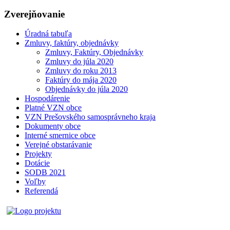
Zverejňovanie
Úradná tabuľa
Zmluvy, faktúry, objednávky
Zmluvy, Faktúry, Objednávky
Zmluvy do júla 2020
Zmluvy do roku 2013
Faktúry do mája 2020
Objednávky do júla 2020
Hospodárenie
Platné VZN obce
VZN Prešovského samosprávneho kraja
Dokumenty obce
Interné smernice obce
Verejné obstarávanie
Projekty
Dotácie
SODB 2021
Voľby
Referendá