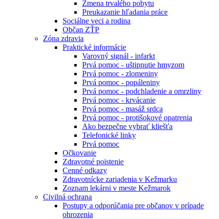
Zmena trvalého pobytu
Preukazanie hľadania práce
Sociálne veci a rodina
Občan ZŤP
Zóna zdravia
Praktické informácie
Varovný signál - infarkt
Prvá pomoc - uštipnutie hmyzom
Prvá pomoc - zlomeniny
Prvá pomoc - popáleniny
Prvá pomoc - podchladenie a omrzliny
Prvá pomoc - krvácanie
Prvá pomoc - masáž srdca
Prvá pomoc - protišokové opatrenia
Ako bezpečne vybrať kliešťa
Telefonické linky
Prvá pomoc
Očkovanie
Zdravotné poistenie
Cenné odkazy
Zdravotnícke zariadenia v Kežmarku
Zoznam lekárni v meste Kežmarok
Civilná ochrana
Postupy a odporúčania pre občanov v prípade
ohrozenia