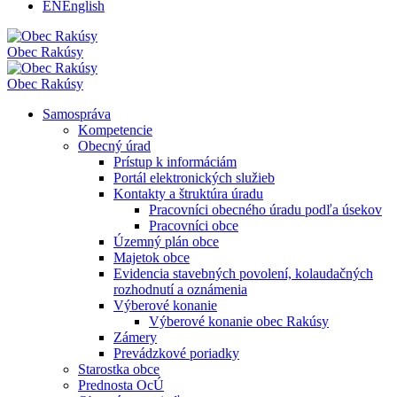
EN
English
Obec
Rakúsy
Obec
Rakúsy
Samospráva
Kompetencie
Obecný úrad
Prístup k informáciám
Portál elektronických služieb
Kontakty a štruktúra úradu
Pracovníci obecného úradu podľa úsekov
Pracovníci obce
Územný plán obce
Majetok obce
Evidencia stavebných povolení, kolaudačných
rozhodnutí a oznámenia
Výberové konanie
Výberové konanie obec Rakúsy
Zámery
Prevádzkové poriadky
Starostka obce
Prednosta OcÚ