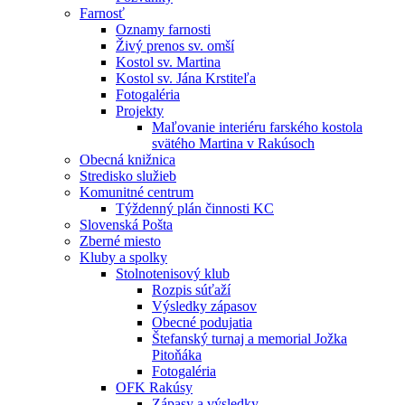
Farnosť
Oznamy farnosti
Živý prenos sv. omší
Kostol sv. Martina
Kostol sv. Jána Krstiteľa
Fotogaléria
Projekty
Maľovanie interiéru farského kostola
svätého Martina v Rakúsoch
Obecná knižnica
Stredisko služieb
Komunitné centrum
Týždenný plán činnosti KC
Slovenská Pošta
Zberné miesto
Kluby a spolky
Stolnotenisový klub
Rozpis súťaží
Výsledky zápasov
Obecné podujatia
Štefanský turnaj a memorial Jožka
Pitoňáka
Fotogaléria
OFK Rakúsy
Zápasy a výsledky