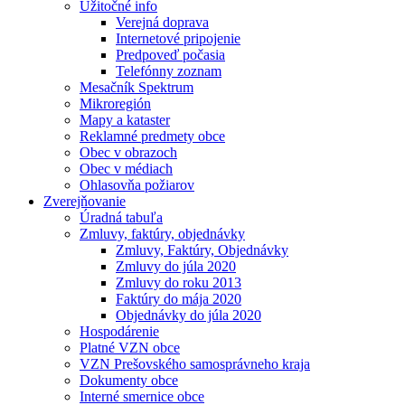
Užitočné info
Verejná doprava
Internetové pripojenie
Predpoveď počasia
Telefónny zoznam
Mesačník Spektrum
Mikroregión
Mapy a kataster
Reklamné predmety obce
Obec v obrazoch
Obec v médiach
Ohlasovňa požiarov
Zverejňovanie
Úradná tabuľa
Zmluvy, faktúry, objednávky
Zmluvy, Faktúry, Objednávky
Zmluvy do júla 2020
Zmluvy do roku 2013
Faktúry do mája 2020
Objednávky do júla 2020
Hospodárenie
Platné VZN obce
VZN Prešovského samosprávneho kraja
Dokumenty obce
Interné smernice obce