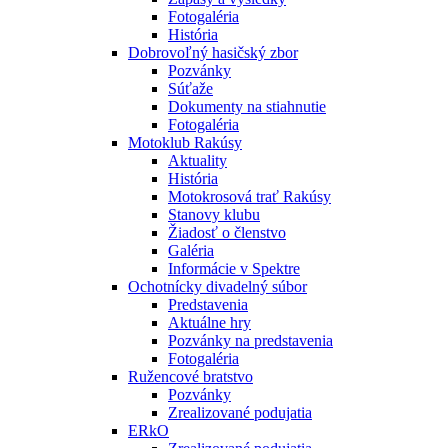
Fotogaléria
História
Dobrovoľný hasičský zbor
Pozvánky
Súťaže
Dokumenty na stiahnutie
Fotogaléria
Motoklub Rakúsy
Aktuality
História
Motokrosová trať Rakúsy
Stanovy klubu
Žiadosť o členstvo
Galéria
Informácie v Spektre
Ochotnícky divadelný súbor
Predstavenia
Aktuálne hry
Pozvánky na predstavenia
Fotogaléria
Ružencové bratstvo
Pozvánky
Zrealizované podujatia
ERkO