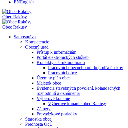
EN
English
Obec
Rakúsy
Obec
Rakúsy
Samospráva
Kompetencie
Obecný úrad
Prístup k informáciám
Portál elektronických služieb
Kontakty a štruktúra úradu
Pracovníci obecného úradu podľa úsekov
Pracovníci obce
Územný plán obce
Majetok obce
Evidencia stavebných povolení, kolaudačných
rozhodnutí a oznámenia
Výberové konanie
Výberové konanie obec Rakúsy
Zámery
Prevádzkové poriadky
Starostka obce
Prednosta OcÚ