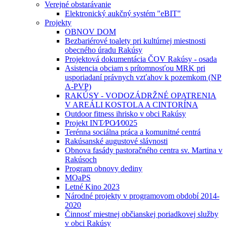
Verejné obstarávanie
Elektronický aukčný systém "eBIT"
Projekty
OBNOV DOM
Bezbariérové toalety pri kultúrnej miestnosti
obecného úradu Rakúsy
Projektová dokumentácia ČOV Rakúsy - osada
Asistencia obciam s prítomnosťou MRK pri
usporiadaní právnych vzťahov k pozemkom (NP
A-PVP)
RAKÚSY - VODOZÁDRŽNÉ OPATRENIA
V AREÁLI KOSTOLA A CINTORÍNA
Outdoor fitness ihrisko v obci Rakúsy
Projekt INT⁄PO⁄I⁄0025
Terénna sociálna práca a komunitné centrá
Rakúsanské augustové slávnosti
Obnova fasády pastoračného centra sv. Martina v
Rakúsoch
Program obnovy dediny
MOaPS
Letné Kino 2023
Národné projekty v programovom období 2014-
2020
Činnosť miestnej občianskej poriadkovej služby
v obci Rakúsy