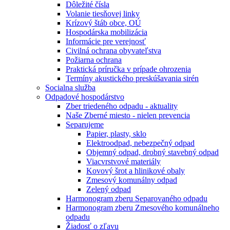
Dôležité čísla
Volanie tiesňovej linky
Krízový štáb obce, OÚ
Hospodárska mobilizácia
Informácie pre verejnosť
Civilná ochrana obyvateľstva
Požiarna ochrana
Praktická príručka v prípade ohrozenia
Termíny akustického preskúšavania sirén
Socialna služba
Odpadové hospodárstvo
Zber triedeného odpadu - aktuality
Naše Zberné miesto - nielen prevencia
Separujeme
Papier, plasty, sklo
Elektroodpad, nebezpečný odpad
Objemný odpad, drobný stavebný odpad
Viacvrstvové materiály
Kovový šrot a hlinikové obaly
Zmesový komunálny odpad
Zelený odpad
Harmonogram zberu Separovaného odpadu
Harmonogram zberu Zmesového komunálneho
odpadu
Žiadosť o zľavu