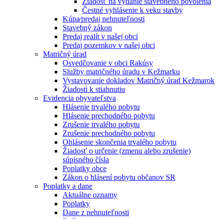
Žiadosť na vydanie stavebného povolenia
Čestné vyhlásenie k veku stavby
Kúpa⁄predaj nehnuteľnosti
Stavebný zákon
Predaj realít v našej obci
Predaj pozemkov v našej obci
Matričný úrad
Osvedčovanie v obci Rakúsy
Služby matričného úradu v Kežmarku
Vystavovanie dokladov Matričný úrad Kežmarok
Žiadosti k stiahnutiu
Evidencia obyvateľstva
Hlásenie trvalého pobytu
Hlásenie prechodného pobytu
Zrušenie trvalého pobytu
Zrušenie prechodného pobytu
Ohlásenie skončenia trvalého pobytu
Žiadosť o určenie (zmenu alebo zrušenie)
súpisného čísla
Poplatky obce
Zákon o hlásení pobytu občanov SR
Poplatky a dane
Aktuálne oznamy
Poplatky
Dane z nehnuteľnosti