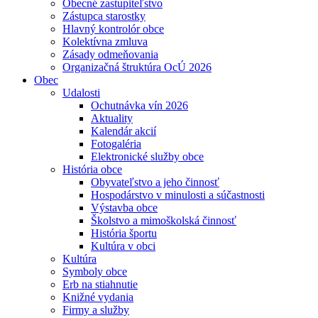
Obecné zastupiteľstvo
Zástupca starostky
Hlavný kontrolór obce
Kolektívna zmluva
Zásady odmeňovania
Organizačná štruktúra OcÚ 2026
Obec
Udalosti
Ochutnávka vín 2026
Aktuality
Kalendár akcií
Fotogaléria
Elektronické služby obce
História obce
Obyvateľstvo a jeho činnosť
Hospodárstvo v minulosti a súčastnosti
Výstavba obce
Školstvo a mimoškolská činnosť
História športu
Kultúra v obci
Kultúra
Symboly obce
Erb na stiahnutie
Knižné vydania
Firmy a služby