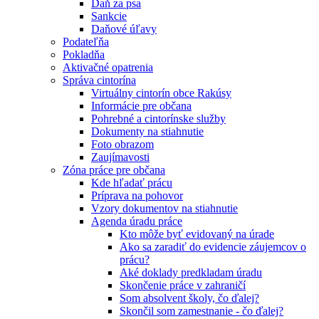
Daň za psa
Sankcie
Daňové úľavy
Podateľňa
Pokladňa
Aktivačné opatrenia
Správa cintorína
Virtuálny cintorín obce Rakúsy
Informácie pre občana
Pohrebné a cintorínske služby
Dokumenty na stiahnutie
Foto obrazom
Zaujímavosti
Zóna práce pre občana
Kde hľadať prácu
Príprava na pohovor
Vzory dokumentov na stiahnutie
Agenda úradu práce
Kto môže byť evidovaný na úrade
Ako sa zaradiť do evidencie záujemcov o
prácu?
Aké doklady predkladam úradu
Skončenie práce v zahraničí
Som absolvent školy, čo ďalej?
Skončil som zamestnanie - čo ďalej?