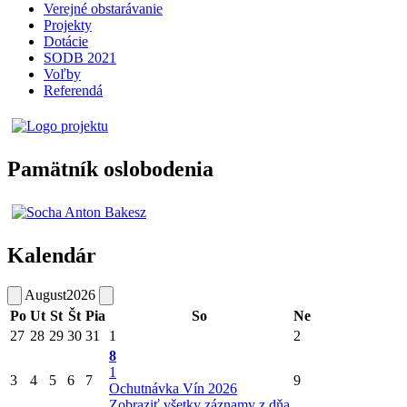
Verejné obstarávanie
Projekty
Dotácie
SODB 2021
Voľby
Referendá
Pamätník oslobodenia
Kalendár
August
2026
Po
Ut
St
Št
Pia
So
Ne
27
28
29
30
31
1
2
8
1
3
4
5
6
7
9
Ochutnávka Vín 2026
Zobraziť všetky záznamy z dňa