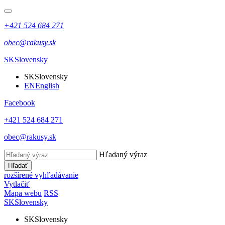
+421 524 684 271
obec@rakusy.sk
SK
Slovensky
SK
Slovensky
EN
English
Facebook
+421 524 684 271
obec@rakusy.sk
Hľadaný výraz
Hľadať
rozšírené vyhľadávanie
Vytlačiť
Mapa webu
RSS
SK
Slovensky
SK
Slovensky