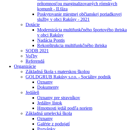
prítomnosťou marginalizovaných rómskych
komunít - II.fáza
Poskytovanie miestnej občianskej poriadkovej
služby v obci Rakúsy - 2021
Dotácie
Modernizácia multifunkčného športového ihriska
v obci Rakúsy
Nadácia Pontis
Rekonštrukcia multifunkčného ihriska
SODB 2021
Voľby
Referendá
Organizácie
Základná škola s materskou školou
GOLDGRUB Rakúsy s.r.o. - Sociálny podnik
Oznamy
Dokumenty
Jedáleň
Oznamy pre stravníkov
Jedálny lístok
Hmotnosti jedál podľa noriem
Základná umelecká škola
Oznamy
Galérie z podujatí
Pozvánky