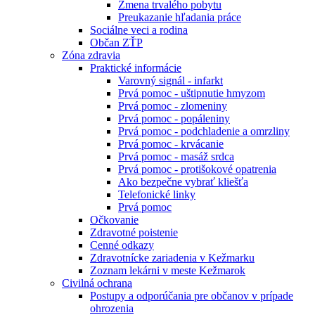
Zmena trvalého pobytu
Preukazanie hľadania práce
Sociálne veci a rodina
Občan ZŤP
Zóna zdravia
Praktické informácie
Varovný signál - infarkt
Prvá pomoc - uštipnutie hmyzom
Prvá pomoc - zlomeniny
Prvá pomoc - popáleniny
Prvá pomoc - podchladenie a omrzliny
Prvá pomoc - krvácanie
Prvá pomoc - masáž srdca
Prvá pomoc - protišokové opatrenia
Ako bezpečne vybrať kliešťa
Telefonické linky
Prvá pomoc
Očkovanie
Zdravotné poistenie
Cenné odkazy
Zdravotnícke zariadenia v Kežmarku
Zoznam lekárni v meste Kežmarok
Civilná ochrana
Postupy a odporúčania pre občanov v prípade
ohrozenia