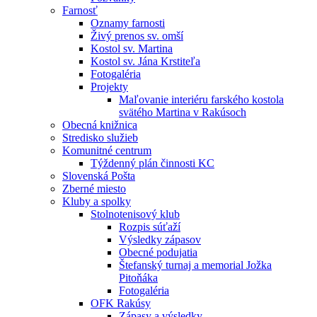
Farnosť
Oznamy farnosti
Živý prenos sv. omší
Kostol sv. Martina
Kostol sv. Jána Krstiteľa
Fotogaléria
Projekty
Maľovanie interiéru farského kostola
svätého Martina v Rakúsoch
Obecná knižnica
Stredisko služieb
Komunitné centrum
Týždenný plán činnosti KC
Slovenská Pošta
Zberné miesto
Kluby a spolky
Stolnotenisový klub
Rozpis súťaží
Výsledky zápasov
Obecné podujatia
Štefanský turnaj a memorial Jožka
Pitoňáka
Fotogaléria
OFK Rakúsy
Zápasy a výsledky