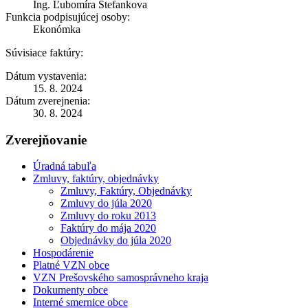
Ing. Ľubomíra Štefankova
Funkcia podpisujúcej osoby:
Ekonómka
Súvisiace faktúry:
Dátum vystavenia:
15. 8. 2024
Dátum zverejnenia:
30. 8. 2024
Zverejňovanie
Úradná tabuľa
Zmluvy, faktúry, objednávky
Zmluvy, Faktúry, Objednávky
Zmluvy do júla 2020
Zmluvy do roku 2013
Faktúry do mája 2020
Objednávky do júla 2020
Hospodárenie
Platné VZN obce
VZN Prešovského samosprávneho kraja
Dokumenty obce
Interné smernice obce