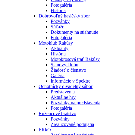
Fotogaléria
História
Dobrovoľný hasičský zbor
Pozvánky
Súťaže
Dokumenty na stiahnutie
Fotogaléria
Motoklub Rakúsy
Aktuality
História
Motokrosová trať Rakúsy
Stanovy klubu
Žiadosť o členstvo
Galéria
Informácie v Spektre
Ochotnícky divadelný súbor
Predstavenia
Aktuálne hry
Pozvánky na predstavenia
Fotogaléria
Ružencové bratstvo
Pozvánky
Zrealizované podujatia
ERkO