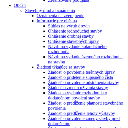
Zrealizované podujatia
Občan
Stavebný úrad a oznámenia
Oznámenia na zverejnenie
Informácie pre občana
Súhlas na výrub drevín
Ohlásenie jednoduchej stavby
Ohlásenie drobnej stavby
Ohlásenie stavebných úprav
Návrh na vydanie kolaudačného
rozhodnutia
Návrh na vydanie územného rozhodnutia
na stavbu
Žiadosti týkajúce sa stavby
Žiadosť o povolenie terénnych úprav
Žiadosť o pridelenie súpisného čísla
Žiadosť o povolenie odstránenia stavby
Žiadosť o zmenu užívania stavby
Žiadosť o vydanie rozhodnutia o
dodatočnom povolení stavby
Žiadosť o predĺženie platnosti stavebného
povolenia
Žiadosť o predĺženie lehoty výstavby
Žiadosť o povolenie zmeny stavby pred
dokončením