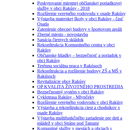
Poskytovanie miestnej občianskej poriadkovej
služby v obci Rakúsy - 2018
Rozšírenie verejného vodovodu v osade Rakúsy
Výstavba materskej školy v obci Rakúsy - časť
Osada
Zateplenie obecnej budovy v športovom areáli
Zberné miesto - novostavba
Sanácia čiernych skládok
Rekonštrukcia Komunitného centra v obci
Rakúsy
Občianske hliadky – bezpečnosť a poriadok v
obci Rakúsy
Terénna sociálna praca v Rakúsoch
Rekonštrukcia a rozšírenie budovy ZŠ a MŠ v
Rakúsoch
Revitalizácie obce Rakúsy
OP KVALITA ŽIVOTNÉHO PROSTREDIA
Bezpečnostný systém v obci Rakúsy
Cyklotrasa Rakúsy - Mlynčeky
Rozšírenie verejného vodovodu v obci Rakúsy
Výstavba a rekonštrukcia ciest a chodníkov v
osade Rakúsy
Výstavba multifunkčného zariadenie pre deti a
mládež v obci Stráne pod Tatrami
Komunitné služby v mestách a obciach s