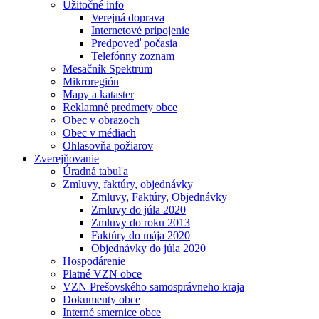
Užitočné info
Verejná doprava
Internetové pripojenie
Predpoveď počasia
Telefónny zoznam
Mesačník Spektrum
Mikroregión
Mapy a kataster
Reklamné predmety obce
Obec v obrazoch
Obec v médiach
Ohlasovňa požiarov
Zverejňovanie
Úradná tabuľa
Zmluvy, faktúry, objednávky
Zmluvy, Faktúry, Objednávky
Zmluvy do júla 2020
Zmluvy do roku 2013
Faktúry do mája 2020
Objednávky do júla 2020
Hospodárenie
Platné VZN obce
VZN Prešovského samosprávneho kraja
Dokumenty obce
Interné smernice obce