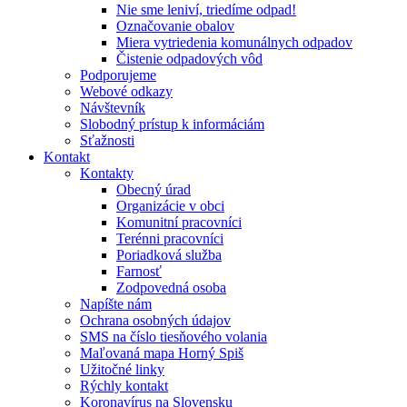
Nie sme leniví, triedíme odpad!
Označovanie obalov
Miera vytriedenia komunálnych odpadov
Čistenie odpadových vôd
Podporujeme
Webové odkazy
Návštevník
Slobodný prístup k informáciám
Sťažnosti
Kontakt
Kontakty
Obecný úrad
Organizácie v obci
Komunitní pracovníci
Terénni pracovníci
Poriadková služba
Farnosť
Zodpovedná osoba
Napíšte nám
Ochrana osobných údajov
SMS na číslo tiesňového volania
Maľovaná mapa Horný Spiš
Užitočné linky
Rýchly kontakt
Koronavírus na Slovensku